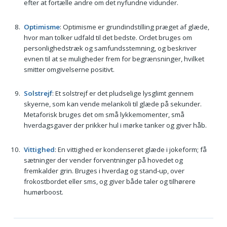
efter at fortælle andre om det nyfundne vidunder.
Optimisme
: Optimisme er grundindstilling præget af glæde,
hvor man tolker udfald til det bedste. Ordet bruges om
personlighedstræk og samfundsstemning, og beskriver
evnen til at se muligheder frem for begrænsninger, hvilket
smitter omgivelserne positivt.
Solstrejf
: Et solstrejf er det pludselige lysglimt gennem
skyerne, som kan vende melankoli til glæde på sekunder.
Metaforisk bruges det om små lykkemomenter, små
hverdagsgaver der prikker hul i mørke tanker og giver håb.
Vittighed
: En vittighed er kondenseret glæde i jokeform; få
sætninger der vender forventninger på hovedet og
fremkalder grin. Bruges i hverdag og stand-up, over
frokostbordet eller sms, og giver både taler og tilhørere
humørboost.