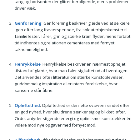
tang og horisonten der glitrer beroligende, mens problemer
driver væk.
Genforening
: Genforening beskriver glæde ved at se kære
igen efter lang fraværsperiode, fra soldaterhjemkomster til
familiefester. Tårer, grin og stærke kram flyder, mens fortabt
tid indhentes og relationen cementeres med fornyet
taknemmelighed.
Henrykkelse
: Henrykkelse beskriver en nærmest ophøjet
tilstand af glæde, hvor man føler sig løftet ud af hverdagen.
Det anvendes ofte i litteratur om stærke kunstoplevelser,
guddommelig inspiration eller intens forelskelse, hvor
sanserne står åbne.
Opløftethed
: Opløftethed er den lette svæven i sindet efter
en god nyhed, hvor skuldrene sænker sig og blikket løfter.
Ordet antyder stigende energi og optimisme, som trækker én
videre mod nye opgaver med fornyet mod.
Tilfredshed
: Tilfredshed beskriver balanceret, rolig glæde