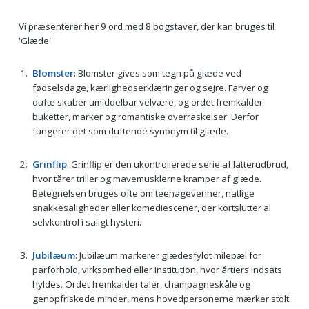
Vi præsenterer her 9 ord med 8 bogstaver, der kan bruges til
'Glæde'.
Blomster
: Blomster gives som tegn på glæde ved
fødselsdage, kærlighedserklæringer og sejre. Farver og
dufte skaber umiddelbar velvære, og ordet fremkalder
buketter, marker og romantiske overraskelser. Derfor
fungerer det som duftende synonym til glæde.
Grinflip
: Grinflip er den ukontrollerede serie af latterudbrud,
hvor tårer triller og mavemusklerne kramper af glæde.
Betegnelsen bruges ofte om teenagevenner, natlige
snakkesaligheder eller komediescener, der kortslutter al
selvkontrol i saligt hysteri.
Jubilæum
: Jubilæum markerer glædesfyldt milepæl for
parforhold, virksomhed eller institution, hvor årtiers indsats
hyldes. Ordet fremkalder taler, champagneskåle og
genopfriskede minder, mens hovedpersonerne mærker stolt