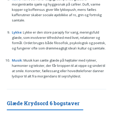
morgentrætte sjæle og hyggesnak på caféer. Duft, varme
kopper og koffeinsus giver lille lykkepush, mens fælles
kafferutiner skaber sociale øjeblikke af ro, grin og fortrolig
samtale.
Lykke
: Lykke er den store paraply for varig, meningsfuld
glæde, som involverer tilfredshed med livet, relationer og
formål. Ordet bruges både filosofisk, psykologisk og poetisk,
og fungerer ofte som drømmeagtigt ideal i kultur og samtale.
Musik
: Musik kan sætte glæde på højttaler med rytmer,
harmonier og tekster, der får kroppen til at vippe og sindet til
at smile. Koncerter, fællessang eller hovedtelefoner danner
lydspor til alt fra morgendans til sejrshyldest.
Glæde Krydsord 6 bogstaver