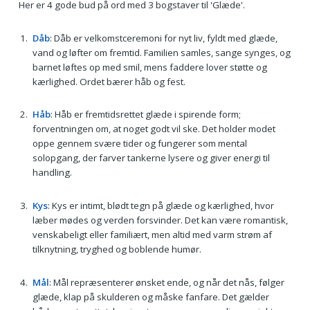
Her er 4 gode bud på ord med 3 bogstaver til 'Glæde'.
Dåb
: Dåb er velkomstceremoni for nyt liv, fyldt med glæde,
vand og løfter om fremtid. Familien samles, sange synges, og
barnet løftes op med smil, mens faddere lover støtte og
kærlighed. Ordet bærer håb og fest.
Håb
: Håb er fremtidsrettet glæde i spirende form;
forventningen om, at noget godt vil ske. Det holder modet
oppe gennem svære tider og fungerer som mental
solopgang, der farver tankerne lysere og giver energi til
handling.
Kys
: Kys er intimt, blødt tegn på glæde og kærlighed, hvor
læber mødes og verden forsvinder. Det kan være romantisk,
venskabeligt eller familiært, men altid med varm strøm af
tilknytning, tryghed og boblende humør.
Mål
: Mål repræsenterer ønsket ende, og når det nås, følger
glæde, klap på skulderen og måske fanfare. Det gælder