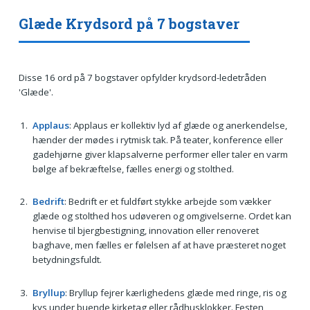
Glæde Krydsord på 7 bogstaver
Disse 16 ord på 7 bogstaver opfylder krydsord-ledetråden
'Glæde'.
Applaus
: Applaus er kollektiv lyd af glæde og anerkendelse,
hænder der mødes i rytmisk tak. På teater, konference eller
gadehjørne giver klapsalverne performer eller taler en varm
bølge af bekræftelse, fælles energi og stolthed.
Bedrift
: Bedrift er et fuldført stykke arbejde som vækker
glæde og stolthed hos udøveren og omgivelserne. Ordet kan
henvise til bjergbestigning, innovation eller renoveret
baghave, men fælles er følelsen af at have præsteret noget
betydningsfuldt.
Bryllup
: Bryllup fejrer kærlighedens glæde med ringe, ris og
kys under buende kirketag eller rådhusklokker. Festen