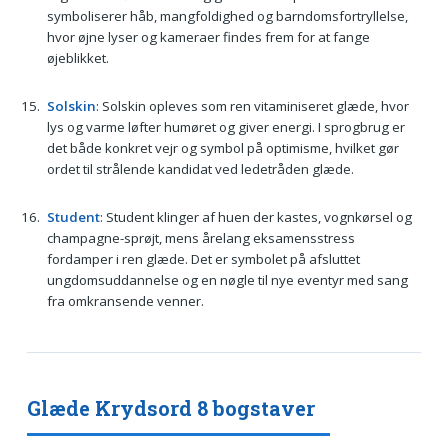
symboliserer håb, mangfoldighed og barndomsfortryllelse,
hvor øjne lyser og kameraer findes frem for at fange
øjeblikket.
Solskin
: Solskin opleves som ren vitaminiseret glæde, hvor
lys og varme løfter humøret og giver energi. I sprogbrug er
det både konkret vejr og symbol på optimisme, hvilket gør
ordet til strålende kandidat ved ledetråden glæde.
Student
: Student klinger af huen der kastes, vognkørsel og
champagne-sprøjt, mens årelang eksamensstress
fordamper i ren glæde. Det er symbolet på afsluttet
ungdomsuddannelse og en nøgle til nye eventyr med sang
fra omkransende venner.
Glæde Krydsord 8 bogstaver