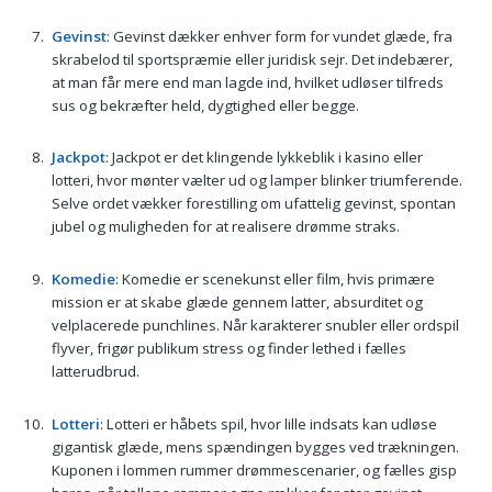
Gevinst
: Gevinst dækker enhver form for vundet glæde, fra
skrabelod til sportspræmie eller juridisk sejr. Det indebærer,
at man får mere end man lagde ind, hvilket udløser tilfreds
sus og bekræfter held, dygtighed eller begge.
Jackpot
: Jackpot er det klingende lykkeblik i kasino eller
lotteri, hvor mønter vælter ud og lamper blinker triumferende.
Selve ordet vækker forestilling om ufattelig gevinst, spontan
jubel og muligheden for at realisere drømme straks.
Komedie
: Komedie er scenekunst eller film, hvis primære
mission er at skabe glæde gennem latter, absurditet og
velplacerede punchlines. Når karakterer snubler eller ordspil
flyver, frigør publikum stress og finder lethed i fælles
latterudbrud.
Lotteri
: Lotteri er håbets spil, hvor lille indsats kan udløse
gigantisk glæde, mens spændingen bygges ved trækningen.
Kuponen i lommen rummer drømmescenarier, og fælles gisp