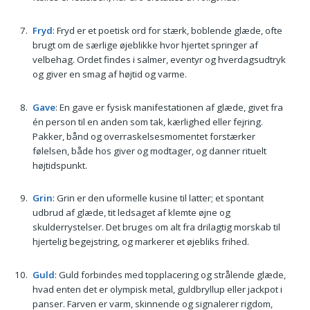
Fryd
: Fryd er et poetisk ord for stærk, boblende glæde, ofte
brugt om de særlige øjeblikke hvor hjertet springer af
velbehag. Ordet findes i salmer, eventyr og hverdagsudtryk
og giver en smag af højtid og varme.
Gave
: En gave er fysisk manifestationen af glæde, givet fra
én person til en anden som tak, kærlighed eller fejring.
Pakker, bånd og overraskelsesmomentet forstærker
følelsen, både hos giver og modtager, og danner rituelt
højtidspunkt.
Grin
: Grin er den uformelle kusine til latter; et spontant
udbrud af glæde, tit ledsaget af klemte øjne og
skulderrystelser. Det bruges om alt fra drilagtig morskab til
hjertelig begejstring, og markerer et øjebliks frihed.
Guld
: Guld forbindes med topplacering og strålende glæde,
hvad enten det er olympisk metal, guldbryllup eller jackpot i
panser. Farven er varm, skinnende og signalerer rigdom,