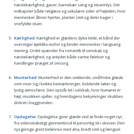
næstekærlighed, gaver, barnekær sang og stearinlys. Det
indkapsler både religiøse og sekulære sider af højtiden, hvor
mennesker åbner hjerter, planter smil og deler kager i
snefyldte stuer.
Kærlighed
: Kærlighed er glædens dybe kilde, et bånd der
overstiger øjebliks-eufori og binder mennesker i langvarig
mening. Ordet spænder fra romantik til venskab og
næstekærlighed, og antyder både varme følelser og
handlinger præget af omsorg.
Munterhed
: Munterhed er den smittende, småfriske glæde
som viser sig i kvikke bemærkninger, boblende latter og
lystig atmosfære. Den opstår let i selskab, hvor humøret er
højt, musikken spiller, og hverdagens bekymringer skubbes
diskret i baggrunden.
Opdagelse
: Opdagelse giver glæde ved at finde noget nyt,
fra videnskabeligt gennembrud til personlig sti i skoven. Den
nysgerrige gnist belønnes med aha, bredt smil og længsel