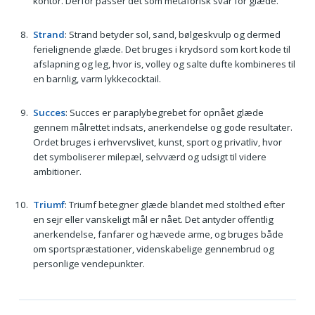
kontor. Derfor passer det som metaforisk svar for glæde.
Strand
: Strand betyder sol, sand, bølgeskvulp og dermed
ferielignende glæde. Det bruges i krydsord som kort kode til
afslapning og leg, hvor is, volley og salte dufte kombineres til
en barnlig, varm lykkecocktail.
Succes
: Succes er paraplybegrebet for opnået glæde
gennem målrettet indsats, anerkendelse og gode resultater.
Ordet bruges i erhvervslivet, kunst, sport og privatliv, hvor
det symboliserer milepæl, selvværd og udsigt til videre
ambitioner.
Triumf
: Triumf betegner glæde blandet med stolthed efter
en sejr eller vanskeligt mål er nået. Det antyder offentlig
anerkendelse, fanfarer og hævede arme, og bruges både
om sportspræstationer, videnskabelige gennembrud og
personlige vendepunkter.