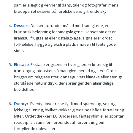
samler slægt og venner til dans, taler og fotografer, mens
brudeparret svæver på forelskelsens glitrende sky.
Dessert
: Dessert afrunder måltid med sød glæde, en
kulinarisk belønning for smagsløgene. Uanset om det er
tiramisu, frugtsalat eller ostelagkage, signalerer ordet
forkælelse, hygge og ekstra plads i maven til livets gode
sider.
Ekstase
: Ekstase er grænsen hvor glæden løfter sig til
tranceagtig intensitet, så man glemmer tid og sted. Ordet
bruges om religiøse riter, dansegulvets klimaks eller særligt
storslåede naturindtryk, der sprænger den almindelige
bevidsthed.
Eventyr
: Eventyr lover rejse fyldt med spænding, sejr og
lykkelig slutning, hvilket vækker glæde hos både fortæller og
lytter. Ordet dækker H.C. Andersen, fantasyfilm eller spontan
roadtrip, alt sammen forbundet af forventning om
fortryllende oplevelser.