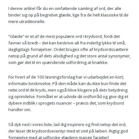
I denne artikel får du en omfattende samling af ord, der alle
binder sig op på begrebet glæde, lige fra de helt klassiske til de
mere utraditionelle.
”Glæde” er et af de mest populære ord i krydsord, fordi det
favner så bredt – det kan beskrive alt fra inderlig lykke til små,
dagligdags fornøjelser. Ordet bruges ofte af krydsordssættere
netop på grund af dets alsidighed og det store antal synonymer,
som gør det til en spændende udfordring at knække.
For hvert af de 100 løsningsforslag har vi udarbejdet en kort,
informativ beskrivelse. På den måde kan du ikke kun finde det
rette ord til dit kryds, men også blive klogere på dets betydning
og oprindelse. Formålet er at udvide dit ordforråd og give dig et
dybere indblik i sprogets nuancer – præcis det, som krydsord
handler om.
Så dyk ned i vores liste, lad dig inspirere og find netop det ord,
der løser dit krydsordseventyr med et smil på læben. Rigtig god
fornøjelse med at udforske glædens mange facetter!