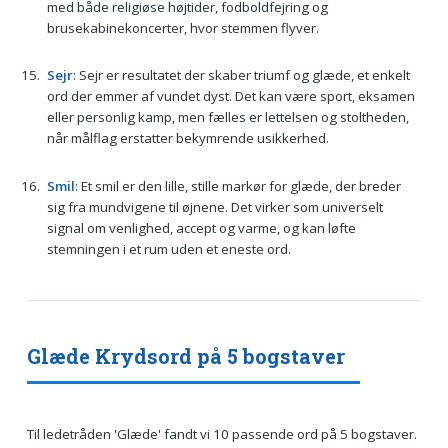
med både religiøse højtider, fodboldfejring og
brusekabinekoncerter, hvor stemmen flyver.
Sejr
: Sejr er resultatet der skaber triumf og glæde, et enkelt
ord der emmer af vundet dyst. Det kan være sport, eksamen
eller personlig kamp, men fælles er lettelsen og stoltheden,
når målflag erstatter bekymrende usikkerhed.
Smil
: Et smil er den lille, stille markør for glæde, der breder
sig fra mundvigene til øjnene. Det virker som universelt
signal om venlighed, accept og varme, og kan løfte
stemningen i et rum uden et eneste ord.
Glæde Krydsord på 5 bogstaver
Til ledetråden 'Glæde' fandt vi 10 passende ord på 5 bogstaver.