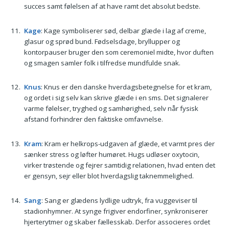
succes samt følelsen af at have ramt det absolut bedste.
Kage
: Kage symboliserer sød, delbar glæde i lag af creme,
glasur og sprød bund. Fødselsdage, bryllupper og
kontorpauser bruger den som ceremoniel midte, hvor duften
og smagen samler folk i tilfredse mundfulde snak.
Knus
: Knus er den danske hverdagsbetegnelse for et kram,
og ordet i sig selv kan skrive glæde i en sms. Det signalerer
varme følelser, tryghed og samhørighed, selv når fysisk
afstand forhindrer den faktiske omfavnelse.
Kram
: Kram er helkrops-udgaven af glæde, et varmt pres der
sænker stress og løfter humøret. Hugs udløser oxytocin,
virker trøstende og fejrer samtidig relationen, hvad enten det
er gensyn, sejr eller blot hverdagslig taknemmelighed.
Sang
: Sang er glædens lydlige udtryk, fra vuggeviser til
stadionhymner. At synge frigiver endorfiner, synkroniserer
hjerterytmer og skaber fællesskab. Derfor associeres ordet