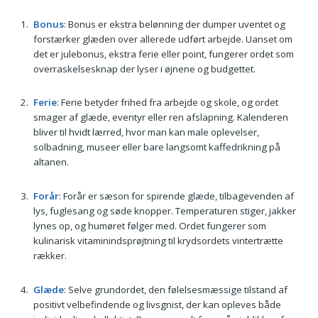
Bonus
: Bonus er ekstra belønning der dumper uventet og
forstærker glæden over allerede udført arbejde. Uanset om
det er julebonus, ekstra ferie eller point, fungerer ordet som
overraskelsesknap der lyser i øjnene og budgettet.
Ferie
: Ferie betyder frihed fra arbejde og skole, og ordet
smager af glæde, eventyr eller ren afslapning. Kalenderen
bliver til hvidt lærred, hvor man kan male oplevelser,
solbadning, museer eller bare langsomt kaffedrikning på
altanen.
Forår
: Forår er sæson for spirende glæde, tilbagevenden af
lys, fuglesang og søde knopper. Temperaturen stiger, jakker
lynes op, og humøret følger med. Ordet fungerer som
kulinarisk vitaminindsprøjtning til krydsordets vintertrætte
rækker.
Glæde
: Selve grundordet, den følelsesmæssige tilstand af
positivt velbefindende og livsgnist, der kan opleves både