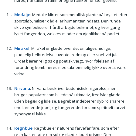
høres, når tallene rammer egne rækker for stor gevinst.
Medalje
: Medalje klirrer som metallisk glæde på brystet efter
sportsløb, militær dåd eller humanitær indsats. Den runde
skive symboliserer hårdt arbejde belønnet, og hver gang
lyset fanger den, vækkes minder om øjeblikket på podiet.
Mirakel
: Mirakel er glæde over det umuliges mulige;
pludselig helbredelse, uventet redning eller snehvid jul.
Ordet bærer religiøs og poetisk vægt, hvor følelsen af
forundring kombineres med taknemmelig lykke over at være
vidne.
Nirvana
: Nirvana beskriver buddhistisk frigørelse, men
bruges populært som billede på ultimativ, fredfyldt glæde
uden begær og lidelse. Begrebet indebærer dyb ro snarere
end larmende jubel, og fungerer derfor som spirituelt farvet
synonym til lykke.
Regnbue
: Regnbue er naturens farvefanfare, som efter
regn kaster løfte om sol og glæde i buet prisme. Den