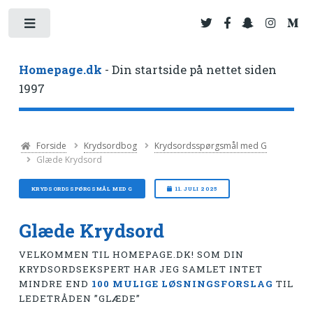
Toggle
Homepage.dk
- Din startside på nettet siden
1997
Forside
Krydsordbog
Krydsordsspørgsmål med G
Glæde Krydsord
KRYDSORDSSPØRGSMÅL MED G
11. JULI 2025
Glæde Krydsord
VELKOMMEN TIL HOMEPAGE.DK! SOM DIN
KRYDSORDSEKSPERT HAR JEG SAMLET INTET
MINDRE END
100 MULIGE LØSNINGSFORSLAG
TIL
LEDETRÅDEN ”GLÆDE”