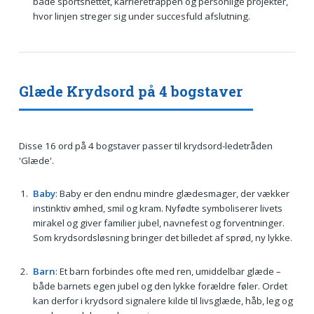
både sportsnettet, karrieretrappen og personlige projekter,
hvor linjen streger sig under succesfuld afslutning.
Glæde Krydsord på 4 bogstaver
Disse 16 ord på 4 bogstaver passer til krydsord-ledetråden
'Glæde'.
Baby
: Baby er den endnu mindre glædesmager, der vækker
instinktiv ømhed, smil og kram. Nyfødte symboliserer livets
mirakel og giver familier jubel, navnefest og forventninger.
Som krydsordsløsning bringer det billedet af sprød, ny lykke.
Barn
: Et barn forbindes ofte med ren, umiddelbar glæde –
både barnets egen jubel og den lykke forældre føler. Ordet
kan derfor i krydsord signalere kilde til livsglæde, håb, leg og