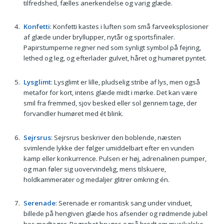
tilfredshed, fælles anerkendelse og varig glæde.
Konfetti
: Konfetti kastes i luften som små farveeksplosioner
af glæde under bryllupper, nytår og sportsfinaler.
Papirstumperne regner ned som synligt symbol på fejring,
lethed og leg, og efterlader gulvet, håret og humøret pyntet.
Lysglimt
: Lysglimt er lille, pludselig stribe af lys, men også
metafor for kort, intens glæde midt i mørke. Det kan være
smil fra fremmed, sjov besked eller sol gennem tage, der
forvandler humøret med ét blink.
Sejrsrus
: Sejrsrus beskriver den boblende, næsten
svimlende lykke der følger umiddelbart efter en vunden
kamp eller konkurrence. Pulsen er høj, adrenalinen pumper,
og man føler sig uovervindelig, mens tilskuere,
holdkammerater og medaljer glitrer omkring én.
Serenade
: Serenade er romantisk sang under vinduet,
billede på hengiven glæde hos afsender og rødmende jubel