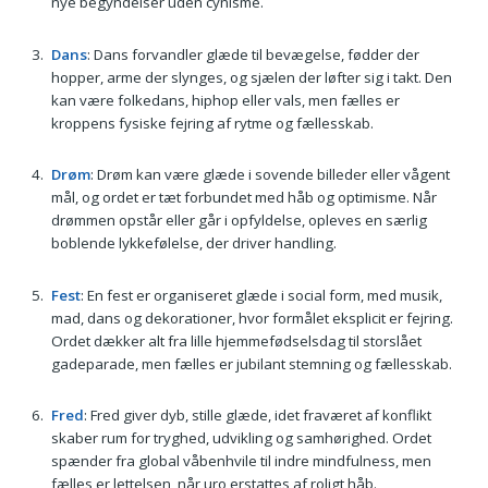
nye begyndelser uden cynisme.
Dans
: Dans forvandler glæde til bevægelse, fødder der
hopper, arme der slynges, og sjælen der løfter sig i takt. Den
kan være folkedans, hiphop eller vals, men fælles er
kroppens fysiske fejring af rytme og fællesskab.
Drøm
: Drøm kan være glæde i sovende billeder eller vågent
mål, og ordet er tæt forbundet med håb og optimisme. Når
drømmen opstår eller går i opfyldelse, opleves en særlig
boblende lykkefølelse, der driver handling.
Fest
: En fest er organiseret glæde i social form, med musik,
mad, dans og dekorationer, hvor formålet eksplicit er fejring.
Ordet dækker alt fra lille hjemmefødselsdag til storslået
gadeparade, men fælles er jubilant stemning og fællesskab.
Fred
: Fred giver dyb, stille glæde, idet fraværet af konflikt
skaber rum for tryghed, udvikling og samhørighed. Ordet
spænder fra global våbenhvile til indre mindfulness, men
fælles er lettelsen, når uro erstattes af roligt håb.