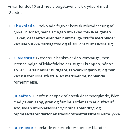
Vi har fundet 10 ord med 9 bogstaver til dit krydsord med
'Glæde'.
Chokolade
: Chokolade frigiver kemisk mikrodosering af
lykke i hjernen, mens smagen af kakao forkæler ganen.
Gaven, desserten eller den hemmelige skuffe med plader
kan alle vække barnlig fryd og få skuldre til at sænke sig.
Glædesrus
: Glædesrus beskriver den kortvarige, men
intense bølge af lykkefølelse der stiger i kroppen, når alt
spiller. Hjerte banker hurtigere, tanker klinger lyst, og man
kan næsten ikke stå stille; en medrivende, boblende
fornemmelse.
Juleaften
: Juleaften er apex af dansk decemberglæde, fyldt
med gaver, sang, gran og familie. Ordet samler duften af
and, lyden af kirkeklokker og børns spænding, og
repræsenterer derfor en traditionsmættet kilde til varm lykke.
Juleglæde
: Juleglæde er kernebegrebet der blander