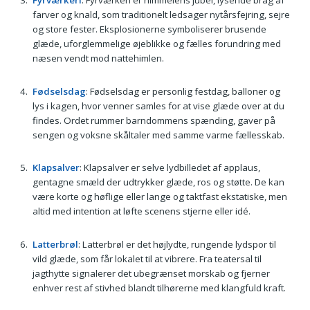
Fyrværkeri
: Fyrværkeri er himmelens jubel, lysende brag af
farver og knald, som traditionelt ledsager nytårsfejring, sejre
og store fester. Eksplosionerne symboliserer brusende
glæde, uforglemmelige øjeblikke og fælles forundring med
næsen vendt mod nattehimlen.
Fødselsdag
: Fødselsdag er personlig festdag, balloner og
lys i kagen, hvor venner samles for at vise glæde over at du
findes. Ordet rummer barndommens spænding, gaver på
sengen og voksne skåltaler med samme varme fællesskab.
Klapsalver
: Klapsalver er selve lydbilledet af applaus,
gentagne smæld der udtrykker glæde, ros og støtte. De kan
være korte og høflige eller lange og taktfast ekstatiske, men
altid med intention at løfte scenens stjerne eller idé.
Latterbrøl
: Latterbrøl er det højlydte, rungende lydspor til
vild glæde, som får lokalet til at vibrere. Fra teatersal til
jagthytte signalerer det ubegrænset morskab og fjerner
enhver rest af stivhed blandt tilhørerne med klangfuld kraft.