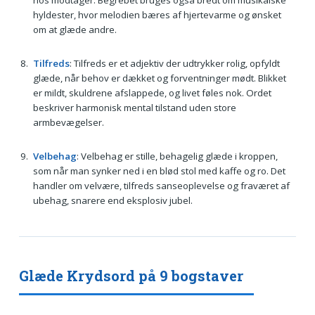
hos modtager. Begrebet bruges også bredt om musikalske
hyldester, hvor melodien bæres af hjertevarme og ønsket
om at glæde andre.
Tilfreds
: Tilfreds er et adjektiv der udtrykker rolig, opfyldt
glæde, når behov er dækket og forventninger mødt. Blikket
er mildt, skuldrene afslappede, og livet føles nok. Ordet
beskriver harmonisk mental tilstand uden store
armbevægelser.
Velbehag
: Velbehag er stille, behagelig glæde i kroppen,
som når man synker ned i en blød stol med kaffe og ro. Det
handler om velvære, tilfreds sanseoplevelse og fraværet af
ubehag, snarere end eksplosiv jubel.
Glæde Krydsord på 9 bogstaver