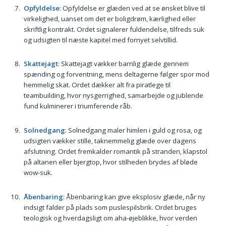
Opfyldelse
: Opfyldelse er glæden ved at se ønsket blive til
virkelighed, uanset om det er boligdrøm, kærlighed eller
skriftlig kontrakt. Ordet signalerer fuldendelse, tilfreds suk
og udsigten til næste kapitel med fornyet selvtillid.
Skattejagt
: Skattejagt vækker barnlig glæde gennem
spænding og forventning, mens deltagerne følger spor mod
hemmelig skat. Ordet dækker alt fra piratlege til
teambuilding, hvor nysgerrighed, samarbejde og jublende
fund kulminerer i triumferende råb.
Solnedgang
: Solnedgang maler himlen i guld og rosa, og
udsigten vækker stille, taknemmelig glæde over dagens
afslutning. Ordet fremkalder romantik på stranden, klapstol
på altanen eller bjergtop, hvor stilheden brydes af bløde
wow-suk.
Åbenbaring
: Åbenbaring kan give eksplosiv glæde, når ny
indsigt falder på plads som puslespilsbrik. Ordet bruges
teologisk og hverdagsligt om aha-øjeblikke, hvor verden