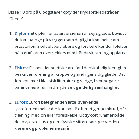
Disse 10 ord på 6 bogstaver opfylder krydsord-ledetråden
'Glæde'.
Diplom
: Et diplom er papirversionen af sejrsglæde; beviset
du kan hænge på væggen som daglig hukommelse om
præstation. Skoleelever, løbere og forskere kender følelsen,
når certifikatet overrækkes med håndtryk, smil og applaus.
Elskov
: Elskov, det poetiske ord for lidenskabelig kærlighed,
beskriver forening af kroppe og sind i gensidig glæde. Det
forekommer i klassisk litteratur og sange, hvor begæret
balanceres af ømhed, nydelse og inderlig samhørighed.
Eufori
: Eufori betegner den lette, svævende
lykkefornemmelse der kan opstå efter et gennembrud, hård
træning, medicin eller forelskelse. Udtrykket rummer både
det psykiske sus og den fysiske sitren, som gør verden
klarere og problemerne små.