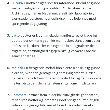
Eureka
: Eureka bruges som triumferende udbrud af glæde
ved pludselig løsning på problem. Ordet stammer fra
Archimedes, men er blevet universelt råb i laboratorier,
værksteder og stuer, hvor opfindsomhed belønnes med
springende begejstring.
Latter
: Latter er lyden af glæde manifesteret; et kropsligt
udbrud der smitter og samler mennesker. Uanset om det er
et fnis, en klukken eller et rungende brøl, signalerer det
frigørelse, samhørighed og øjeblikkelig velvære i sociale
sammenhænge.
Melodi
: En fængende melodi kan plante øjeblikkelig glæde i
hjernen, hvor den gentager sig som livlig øreorm. Ordet
henviser både til komponeret tonestruktur og den spontane
fløjten på gaden, der løfter stemningen omkring lytteren.
Sommer
: Sommer fremkalder kollektiv glæde gennem sol,
ferier, lyse nætter og jordbær. Ordet bringer duften af grill,
lyden af bølger og følelsen af frihed fra skoletimer eller