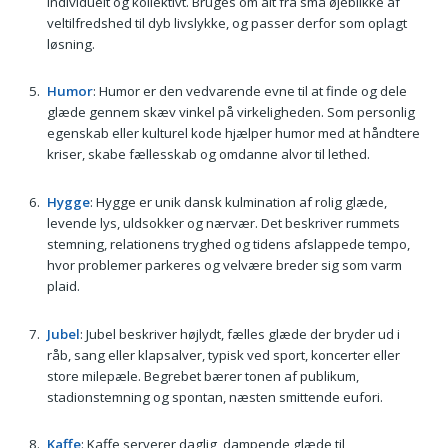
individuelt og kollektivt. Bruges om alt fra små øjeblikke af
veltilfredshed til dyb livslykke, og passer derfor som oplagt
løsning.
Humor
: Humor er den vedvarende evne til at finde og dele
glæde gennem skæv vinkel på virkeligheden. Som personlig
egenskab eller kulturel kode hjælper humor med at håndtere
kriser, skabe fællesskab og omdanne alvor til lethed.
Hygge
: Hygge er unik dansk kulmination af rolig glæde,
levende lys, uldsokker og nærvær. Det beskriver rummets
stemning, relationens tryghed og tidens afslappede tempo,
hvor problemer parkeres og velvære breder sig som varm
plaid.
Jubel
: Jubel beskriver højlydt, fælles glæde der bryder ud i
råb, sang eller klapsalver, typisk ved sport, koncerter eller
store milepæle. Begrebet bærer tonen af publikum,
stadionstemning og spontan, næsten smittende eufori.
Kaffe
: Kaffe serverer daglig, dampende glæde til