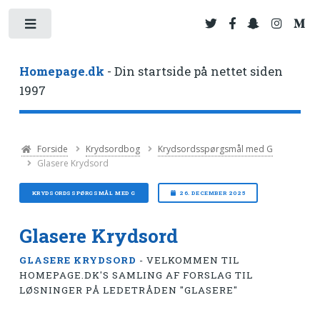
Toggle
Homepage.dk
- Din startside på nettet siden
1997
Forside
Krydsordbog
Krydsordsspørgsmål med G
Glasere Krydsord
KRYDSORDSSPØRGSMÅL MED G
26. DECEMBER 2025
Glasere Krydsord
GLASERE KRYDSORD
- VELKOMMEN TIL
HOMEPAGE.DK'S SAMLING AF FORSLAG TIL
LØSNINGER PÅ LEDETRÅDEN "GLASERE"