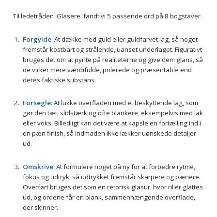
Til ledetråden 'Glasere' fandt vi 5 passende ord på 8 bogstaver.
Forgylde
: At dække med guld eller guldfarvet lag, så noget
fremstår kostbart og strålende, uanset underlaget. Figurativt
bruges det om at pynte på realiteterne og give dem glans, så
de virker mere værdifulde, polerede og præsentable end
deres faktiske substans.
Forsegle
: At lukke overfladen med et beskyttende lag, som
gør den tæt, slidstærk og ofte blankere, eksempelvis med lak
eller voks. Billedligt kan det være at kapsle en fortælling ind i
en pæn finish, så indmaden ikke lækker uønskede detaljer
ud.
Omskrive
: At formulere noget på ny for at forbedre rytme,
fokus og udtryk, så udtrykket fremstår skarpere og pænere.
Overført bruges det som en retorisk glasur, hvor riller glattes
ud, og ordene får en blank, sammenhængende overflade,
der skinner.