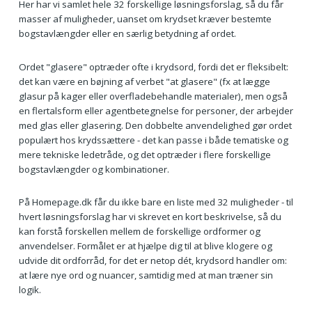
Her har vi samlet hele 32 forskellige løsningsforslag, så du får
masser af muligheder, uanset om krydset kræver bestemte
bogstavlængder eller en særlig betydning af ordet.
Ordet "glasere" optræder ofte i krydsord, fordi det er fleksibelt:
det kan være en bøjning af verbet "at glasere" (fx at lægge
glasur på kager eller overfladebehandle materialer), men også
en flertalsform eller agentbetegnelse for personer, der arbejder
med glas eller glasering. Den dobbelte anvendelighed gør ordet
populært hos krydssættere - det kan passe i både tematiske og
mere tekniske ledetråde, og det optræder i flere forskellige
bogstavlængder og kombinationer.
På Homepage.dk får du ikke bare en liste med 32 muligheder - til
hvert løsningsforslag har vi skrevet en kort beskrivelse, så du
kan forstå forskellen mellem de forskellige ordformer og
anvendelser. Formålet er at hjælpe dig til at blive klogere og
udvide dit ordforråd, for det er netop dét, krydsord handler om:
at lære nye ord og nuancer, samtidig med at man træner sin
logik.