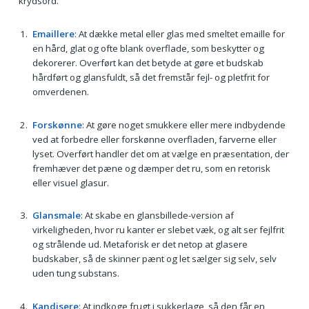
krydsord.
Emaillere
: At dække metal eller glas med smeltet emaille for
en hård, glat og ofte blank overflade, som beskytter og
dekorerer. Overført kan det betyde at gøre et budskab
hårdført og glansfuldt, så det fremstår fejl- og pletfrit for
omverdenen.
Forskønne
: At gøre noget smukkere eller mere indbydende
ved at forbedre eller forskønne overfladen, farverne eller
lyset. Overført handler det om at vælge en præsentation, der
fremhæver det pæne og dæmper det ru, som en retorisk
eller visuel glasur.
Glansmale
: At skabe en glansbillede-version af
virkeligheden, hvor ru kanter er slebet væk, og alt ser fejlfrit
og strålende ud. Metaforisk er det netop at glasere
budskaber, så de skinner pænt og let sælger sig selv, selv
uden tung substans.
Kandisere
: At indkoge frugt i sukkerlage, så den får en