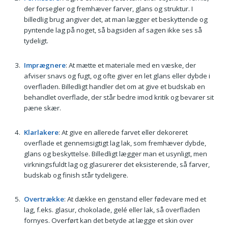
der forsegler og fremhæver farver, glans og struktur. I
billedlig brug angiver det, at man lægger et beskyttende og
pyntende lag på noget, så bagsiden af sagen ikke ses så
tydeligt.
Imprægnere
: At mætte et materiale med en væske, der
afviser snavs og fugt, og ofte giver en let glans eller dybde i
overfladen. Billedligt handler det om at give et budskab en
behandlet overflade, der står bedre imod kritik og bevarer sit
pæne skær.
Klarlakere
: At give en allerede farvet eller dekoreret
overflade et gennemsigtigt lag lak, som fremhæver dybde,
glans og beskyttelse. Billedligt lægger man et usynligt, men
virkningsfuldt lag og glasurerer det eksisterende, så farver,
budskab og finish står tydeligere.
Overtrække
: At dække en genstand eller fødevare med et
lag, f.eks. glasur, chokolade, gelé eller lak, så overfladen
fornyes. Overført kan det betyde at lægge et skin over