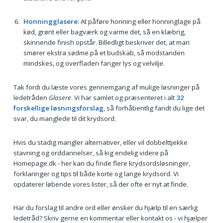
Honningglasere
: At påføre honning eller honninglage på
kød, grønt eller bagværk og varme det, så en klæbrig,
skinnende finish opstår. Billedligt beskriver det, at man
smører ekstra sødme på et budskab, så modstanden
mindskes, og overfladen fanger lys og velvilje.
Tak fordi du læste vores gennemgang af mulige løsninger på
ledetråden
Glasere
. Vi har samlet og præsenteret i alt
32
forskellige løsningsforslag
, så forhåbentlig fandt du lige det
svar, du manglede til dit krydsord.
Hvis du stadig mangler alternativer, eller vil dobbelttjekke
stavning og orddannelser, så kig endelig videre på
Homepage.dk - her kan du finde flere krydsordsløsninger,
forklaringer og tips til både korte og lange krydsord. Vi
opdaterer løbende vores lister, så der ofte er nyt at finde.
Har du forslag til andre ord eller ønsker du hjælp til en særlig
ledetråd? Skriv gerne en kommentar eller kontakt os - vi hjælper