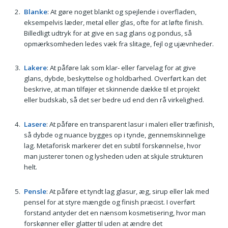
Blanke
: At gøre noget blankt og spejlende i overfladen,
eksempelvis læder, metal eller glas, ofte for at løfte finish.
Billedligt udtryk for at give en sag glans og pondus, så
opmærksomheden ledes væk fra slitage, fejl og ujævnheder.
Lakere
: At påføre lak som klar- eller farvelag for at give
glans, dybde, beskyttelse og holdbarhed. Overført kan det
beskrive, at man tilføjer et skinnende dække til et projekt
eller budskab, så det ser bedre ud end den rå virkelighed.
Lasere
: At påføre en transparent lasur i maleri eller træfinish,
så dybde og nuance bygges op i tynde, gennemskinnelige
lag. Metaforisk markerer det en subtil forskønnelse, hvor
man justerer tonen og lysheden uden at skjule strukturen
helt.
Pensle
: At påføre et tyndt lag glasur, æg, sirup eller lak med
pensel for at styre mængde og finish præcist. I overført
forstand antyder det en nænsom kosmetisering, hvor man
forskønner eller glatter til uden at ændre det