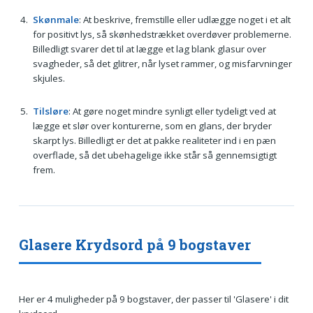
Skønmale
: At beskrive, fremstille eller udlægge noget i et alt
for positivt lys, så skønhedstrækket overdøver problemerne.
Billedligt svarer det til at lægge et lag blank glasur over
svagheder, så det glitrer, når lyset rammer, og misfarvninger
skjules.
Tilsløre
: At gøre noget mindre synligt eller tydeligt ved at
lægge et slør over konturerne, som en glans, der bryder
skarpt lys. Billedligt er det at pakke realiteter ind i en pæn
overflade, så det ubehagelige ikke står så gennemsigtigt
frem.
Glasere Krydsord på 9 bogstaver
Her er 4 muligheder på 9 bogstaver, der passer til 'Glasere' i dit