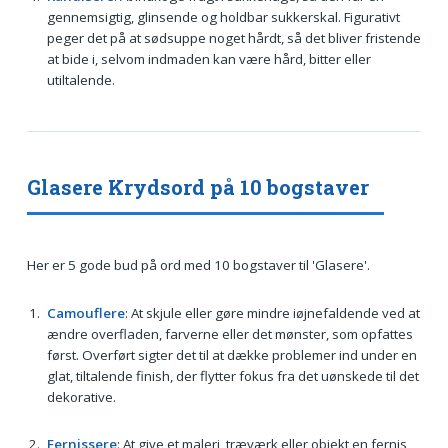
gennemsigtig, glinsende og holdbar sukkerskal. Figurativt
peger det på at sødsuppe noget hårdt, så det bliver fristende
at bide i, selvom indmaden kan være hård, bitter eller
utiltalende.
Glasere Krydsord på 10 bogstaver
Her er 5 gode bud på ord med 10 bogstaver til 'Glasere'.
Camouflere
: At skjule eller gøre mindre iøjnefaldende ved at
ændre overfladen, farverne eller det mønster, som opfattes
først. Overført sigter det til at dække problemer ind under en
glat, tiltalende finish, der flytter fokus fra det uønskede til det
dekorative.
Fernissere
: At give et maleri, træværk eller objekt en fernis,