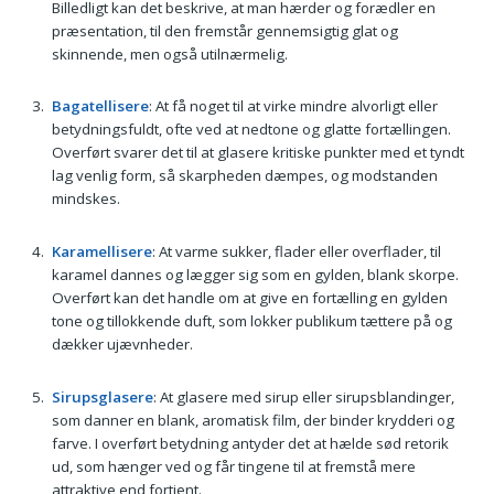
Billedligt kan det beskrive, at man hærder og forædler en
præsentation, til den fremstår gennemsigtig glat og
skinnende, men også utilnærmelig.
Bagatellisere
: At få noget til at virke mindre alvorligt eller
betydningsfuldt, ofte ved at nedtone og glatte fortællingen.
Overført svarer det til at glasere kritiske punkter med et tyndt
lag venlig form, så skarpheden dæmpes, og modstanden
mindskes.
Karamellisere
: At varme sukker, flader eller overflader, til
karamel dannes og lægger sig som en gylden, blank skorpe.
Overført kan det handle om at give en fortælling en gylden
tone og tillokkende duft, som lokker publikum tættere på og
dækker ujævnheder.
Sirupsglasere
: At glasere med sirup eller sirupsblandinger,
som danner en blank, aromatisk film, der binder krydderi og
farve. I overført betydning antyder det at hælde sød retorik
ud, som hænger ved og får tingene til at fremstå mere
attraktive end fortjent.