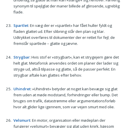
synonym til spejlglat der maner billede af glinsende, ugreblig
flade.
Spartlet
: En væg der er »spartlet« har fået huller fyldt og
fladen glattet ud. Efter slibning står den plan og klar.
Udtrykket overføres til dokumenter der er rettet for fejl; de
fremstår spartlede – glatte og jævne.
Strygbar
: Hvis stof er »strygbart«, kan et strygejern gøre det
helt glat. Metaforisk anvendes ordet om planer der lader sig
stryge ud, altså tilpasse og glatte, så de passer perfekt. En
strygbar aftale kan glattes efter behov.
Uhindret
: »Uhindret« betyder at noget kan bevæge sig glat
frem uden at møde modstand, forhindringer eller bump. Det
bruges om trafik, datastrømme eller argumentationsforløb
hvor alt glider lige igennem, som var vejen smurt med olie.
Velsmurt
: En motor, organisation eller mødeplan der
fungerer »velsmurt« bevæger sig glat uden knirk, ligesom