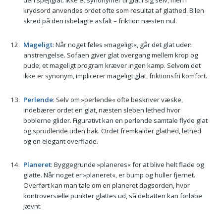
den spejlglat. Ikke et synonymer til glat i sig selv, men i
krydsord anvendes ordet ofte som resultat af glathed. Bilen
skred på den isbelagte asfalt – friktion næsten nul.
Mageligt
: Når noget føles »mageligt«, går det glat uden
anstrengelse. Sofaen giver glat overgang mellem krop og
pude; et mageligt program kræver ingen kamp. Selvom det
ikke er synonym, implicerer mageligt glat, friktionsfri komfort.
Perlende
: Selv om »perlende« ofte beskriver væske,
indebærer ordet en glat, næsten sleben lethed hvor
boblerne glider. Figurativt kan en perlende samtale flyde glat
og sprudlende uden hak. Ordet fremkalder glathed, lethed
og en elegant overflade.
Planeret
: Byggegrunde »planeres« for at blive helt flade og
glatte. Når noget er »planeret«, er bump og huller fjernet.
Overført kan man tale om en planeret dagsorden, hvor
kontroversielle punkter glattes ud, så debatten kan forløbe
jævnt.