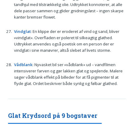
tandhjul med tilstrækkelig olie. Udtrykket konnoterer, at alle
dele passer sammen og glider gnidningsløst – ingen skarpe
kanter bremser flowet.
Vindglat
: En klippe der er eroderet af vind og sand, bliver
»vindglat«. Overfladen er poleret til silkeagtig glathed.
Udtrykket anvendes også poetisk om en person der er
vindglat i sine manøvrer, altså slebet af livets storme.
Vådblank
: Nyvasket bil ser »vådblank« ud – vandfilmen
intensiverer farven og gør lakken glat og spejlende. Malere
søger vådblank effekt på billeder for at få pigmenter til at
flyde glat. Ordet beskriver både synlig og følbar glathed.
Glat Krydsord på 9 bogstaver