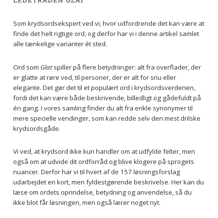
LEDETRÅDEN
GLAT
Som krydsordsekspert ved vi, hvor udfordrende det kan være at
finde det helt rigtige ord, og derfor har vi i denne artikel samlet
alle tænkelige varianter ét sted.
Ord som
Glat
spiller på flere betydninger: alt fra overflader, der
er glatte at røre ved, til personer, der er alt for snu eller
elegante. Det gør det til et populært ord i krydsordsverdenen,
fordi det kan være både beskrivende, billedligt og gådefuldt på
én gang. I vores samling finder du alt fra enkle synonymer til
mere specielle vendinger, som kan redde selv den mest drilske
krydsordsgåde.
Vi ved, at krydsord ikke kun handler om at udfylde felter, men
også om at udvide dit ordforråd og blive klogere på sprogets
nuancer. Derfor har vi til hvert af de 157 løsningsforslag
udarbejdet en kort, men fyldestgørende beskrivelse. Her kan du
læse om ordets oprindelse, betydning og anvendelse, så du
ikke blot får løsningen, men også lærer noget nyt.