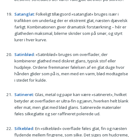
Satanglat
: Folkeligt tillægsord »satanglat« bruges især i
trafikken om underlag der er ekstremt glat, næsten djævelsk
farligt. Kombinationen giver dramatisk forstærkning – hér er
glatheden maksimal, bilerne skrider som på smør, og styrt
lurer i hver kurve.
Satinblød
: »Satinblød« bruges om overflader, der
kombinerer glathed med diskret glans, typisk stof eller
hudpleje. Ordene fremmaner følelsen af en glat duge hvor
hånden glider som på is, men med en varm, blød modtagelse
i stedet for kulde.
Satineret
: Glas, metal og papir kan være »satineret«, hvilket
betyder at overfladen er ultra-fin og jævn, hverken helt blank
eller mat, men glat med blød glans. Satinerede materialer
føles silkeglatte og ser raffineret polerede ud.
Silkeblød
: En »silkeblød« overflade føles glat, fin og næsten
flydende mellem fingrene, som silke. Det siges om hudcreme,