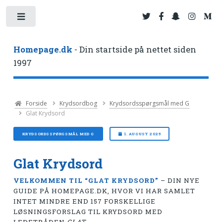
Toggle
Homepage.dk
- Din startside på nettet siden
1997
Forside
Krydsordbog
Krydsordsspørgsmål med G
Glat Krydsord
KRYDSORDSSPØRGSMÅL MED G
1. AUGUST 2025
Glat Krydsord
VELKOMMEN TIL “GLAT KRYDSORD”
– DIN NYE
GUIDE PÅ HOMEPAGE.DK, HVOR VI HAR SAMLET
INTET MINDRE END 157 FORSKELLIGE
LØSNINGSFORSLAG TIL KRYDSORD MED