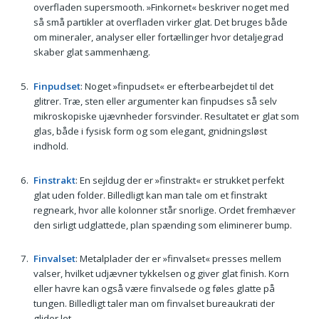
overfladen supersmooth. »Finkornet« beskriver noget med
så små partikler at overfladen virker glat. Det bruges både
om mineraler, analyser eller fortællinger hvor detaljegrad
skaber glat sammenhæng.
Finpudset
: Noget »finpudset« er efterbearbejdet til det
glitrer. Træ, sten eller argumenter kan finpudses så selv
mikroskopiske ujævnheder forsvinder. Resultatet er glat som
glas, både i fysisk form og som elegant, gnidningsløst
indhold.
Finstrakt
: En sejldug der er »finstrakt« er strukket perfekt
glat uden folder. Billedligt kan man tale om et finstrakt
regneark, hvor alle kolonner står snorlige. Ordet fremhæver
den sirligt udglattede, plan spænding som eliminerer bump.
Finvalset
: Metalplader der er »finvalset« presses mellem
valser, hvilket udjævner tykkelsen og giver glat finish. Korn
eller havre kan også være finvalsede og føles glatte på
tungen. Billedligt taler man om finvalset bureaukrati der
glider let.