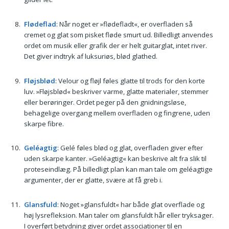
Flødeflad
: Når noget er »flødefladt«, er overfladen så
cremet og glat som pisket fløde smurt ud. Billedligt anvendes
ordet om musik eller grafik der er helt guitarglat, intet river.
Det giver indtryk af luksuriøs, blød glathed.
Fløjsblød
: Velour og fløjl føles glatte til trods for den korte
luv. »Fløjsblød« beskriver varme, glatte materialer, stemmer
eller berøringer. Ordet peger på den gnidningsløse,
behagelige overgang mellem overfladen og fingrene, uden
skarpe fibre.
Geléagtig
: Gelé føles blød og glat, overfladen giver efter
uden skarpe kanter. »Geléagtig« kan beskrive alt fra slik til
proteseindlæg. På billedligt plan kan man tale om geléagtige
argumenter, der er glatte, svære at få greb i.
Glansfuld
: Noget »glansfuldt« har både glat overflade og
høj lysrefleksion. Man taler om glansfuldt hår eller tryksager.
I overført betydning giver ordet associationer til en