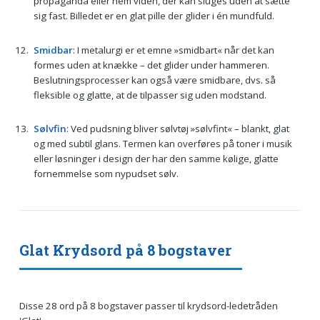
propaganda eller nem viden, der kan sluges uden at sætte
sig fast. Billedet er en glat pille der glider i én mundfuld.
Smidbar
: I metalurgi er et emne »smidbart« når det kan
formes uden at knække – det glider under hammeren.
Beslutningsprocesser kan også være smidbare, dvs. så
fleksible og glatte, at de tilpasser sig uden modstand.
Sølvfin
: Ved pudsning bliver sølvtøj »sølvfint« – blankt, glat
og med subtil glans. Termen kan overføres på toner i musik
eller løsninger i design der har den samme kølige, glatte
fornemmelse som nypudset sølv.
Glat Krydsord på 8 bogstaver
Disse 28 ord på 8 bogstaver passer til krydsord-ledetråden