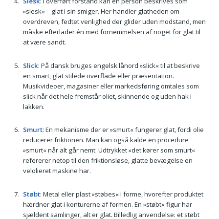
Slesk
: I overført forstand kan en person beskrives som
»slesk« – glat i sin smiger. Her handler glatheden om
overdreven, fedtet venlighed der glider uden modstand, men
måske efterlader én med fornemmelsen af noget for glat til
at være sandt.
Slick
: På dansk bruges engelsk lånord »slick« til at beskrive
en smart, glat stilede overflade eller præsentation.
Musikvideoer, magasiner eller markedsføring omtales som
slick når det hele fremstår oliet, skinnende og uden hak i
lakken.
Smurt
: En mekanisme der er »smurt« fungerer glat, fordi olie
reducerer friktionen. Man kan også kalde en procedure
»smurt« når alt går nemt. Udtrykket »det kører som smurt«
refererer netop til den friktionsløse, glatte bevægelse en
velolieret maskine har.
Støbt
: Metal eller plast »støbes« i forme, hvorefter produktet
hærdner glat i konturerne af formen. En »støbt« figur har
sjældent samlinger, alt er glat. Billedlig anvendelse: et støbt