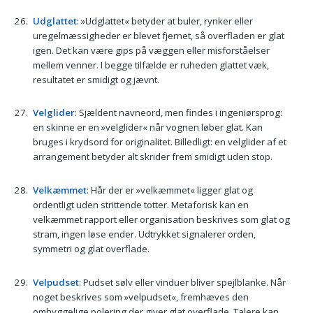
Udglattet
: »Udglattet« betyder at buler, rynker eller
uregelmæssigheder er blevet fjernet, så overfladen er glat
igen. Det kan være gips på væggen eller misforståelser
mellem venner. I begge tilfælde er ruheden glattet væk,
resultatet er smidigt og jævnt.
Velglider
: Sjældent navneord, men findes i ingeniørsprog:
en skinne er en »velglider« når vognen løber glat. Kan
bruges i krydsord for originalitet. Billedligt: en velglider af et
arrangement betyder alt skrider frem smidigt uden stop.
Velkæmmet
: Hår der er »velkæmmet« ligger glat og
ordentligt uden strittende totter. Metaforisk kan en
velkæmmet rapport eller organisation beskrives som glat og
stram, ingen løse ender. Udtrykket signalerer orden,
symmetri og glat overflade.
Velpudset
: Pudset sølv eller vinduer bliver spejlblanke. Når
noget beskrives som »velpudset«, fremhæves den
omhyggelige polering der giver glat overflade. Talere kan