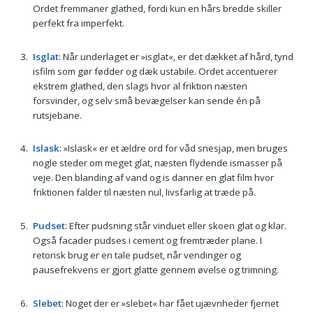
Ordet fremmaner glathed, fordi kun en hårs bredde skiller
perfekt fra imperfekt.
Isglat
: Når underlaget er »isglat«, er det dækket af hård, tynd
isfilm som gør fødder og dæk ustabile. Ordet accentuerer
ekstrem glathed, den slags hvor al friktion næsten
forsvinder, og selv små bevægelser kan sende én på
rutsjebane.
Islask
: »Islask« er et ældre ord for våd snesjap, men bruges
nogle steder om meget glat, næsten flydende ismasser på
veje. Den blanding af vand og is danner en glat film hvor
friktionen falder til næsten nul, livsfarlig at træde på.
Pudset
: Efter pudsning står vinduet eller skoen glat og klar.
Også facader pudses i cement og fremtræder plane. I
retorisk brug er en tale pudset, når vendinger og
pausefrekvens er gjort glatte gennem øvelse og trimning.
Slebet
: Noget der er »slebet« har fået ujævnheder fjernet