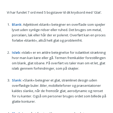
Vi har fundet 7 ord med 5 bogstaver til dit krydsord med 'Glat'.
Blank
: Adjektivet »blank« betegner en overflade som spejler
lyset uden synlige ridser eller ruhed. Det bruges om metal,
porcelæn, lak eller hår der er poleret. Overført kan en proces
forløbe »blankt«, altså helt glat og problemfrit.
Isløb
: »Isløb« er en ældre betegnelse for isdækket strækning
hvor man kan køre eller gå. Termen fremkalder forestillingen
om blank, glat isbane. På overført vis taler man om et let, glat
isløb gennem forhindringer, som på skøjter.
Slank
: »Slank« betegner et glat, strømlinet design uden
overflødige buler. Biler, mobiltelefoner og præsentationer
kaldes slanke, når de fremstår glat, aerodynamic og renset
for ru kanter. Også om personer bruges ordet som billede på
glatte konturer.