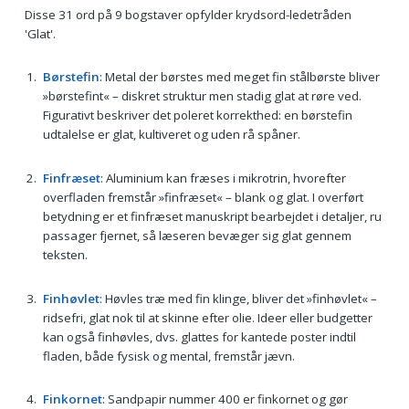
Disse 31 ord på 9 bogstaver opfylder krydsord-ledetråden
'Glat'.
Børstefin
: Metal der børstes med meget fin stålbørste bliver
»børstefint« – diskret struktur men stadig glat at røre ved.
Figurativt beskriver det poleret korrekthed: en børstefin
udtalelse er glat, kultiveret og uden rå spåner.
Finfræset
: Aluminium kan fræses i mikrotrin, hvorefter
overfladen fremstår »finfræset« – blank og glat. I overført
betydning er et finfræset manuskript bearbejdet i detaljer, ru
passager fjernet, så læseren bevæger sig glat gennem
teksten.
Finhøvlet
: Høvles træ med fin klinge, bliver det »finhøvlet« –
ridsefri, glat nok til at skinne efter olie. Ideer eller budgetter
kan også finhøvles, dvs. glattes for kantede poster indtil
fladen, både fysisk og mental, fremstår jævn.
Finkornet
: Sandpapir nummer 400 er finkornet og gør