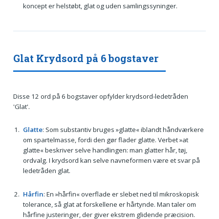
koncept er helstøbt, glat og uden samlingssyninger.
Glat Krydsord på 6 bogstaver
Disse 12 ord på 6 bogstaver opfylder krydsord-ledetråden
'Glat'.
Glatte
: Som substantiv bruges »glatte« iblandt håndværkere
om spartelmasse, fordi den gør flader glatte. Verbet »at
glatte« beskriver selve handlingen: man glatter hår, tøj,
ordvalg. I krydsord kan selve navneformen være et svar på
ledetråden glat.
Hårfin
: En »hårfin« overflade er slebet ned til mikroskopisk
tolerance, så glat at forskellene er hårtynde. Man taler om
hårfine justeringer, der giver ekstrem glidende præcision.