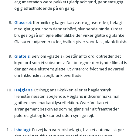
argumentation være pakket i gladpack: tynd, gennemsigtig
og glatfastholdende på én gang.
Glaseret
: Keramik og kager kan være »glaserede«, belagt
med glat glasur som danner hård, skinnende hinde. Ordet
bruges også om øjne eller blikke der virker glatte og blanke.
Glasuren udjævner ru ler, hvilket giver vandfast, blank finish.
Glatteis
: Selv om »glatteis« består af to ord, optræder det i
krydsord som ét substantiv. Det betegner den tynde film af is
der gør veje ekstremt glatte. Et vinterord fyldt med advarsel
om friktionsløs, spejlblank overflade.
Højglans
: Et »højglans«-køkken eller et højglanstryk
fremstår næsten spejlende. Højglans indikerer maksimal
glathed med markant lysreflektion. Overført kan et
arrangement beskrives som højglans når alt fremtræder
poleret, glat og luksuriøst uden synlige fejl.
Isbelagt
: En vej kan være »isbelagt«, hvilket automatisk gør