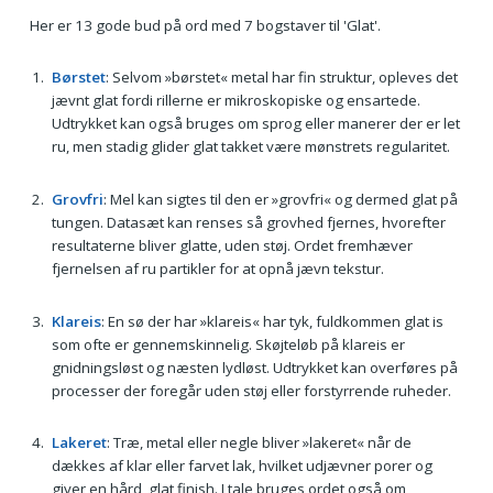
Her er 13 gode bud på ord med 7 bogstaver til 'Glat'.
Børstet
: Selvom »børstet« metal har fin struktur, opleves det
jævnt glat fordi rillerne er mikroskopiske og ensartede.
Udtrykket kan også bruges om sprog eller manerer der er let
ru, men stadig glider glat takket være mønstrets regularitet.
Grovfri
: Mel kan sigtes til den er »grovfri« og dermed glat på
tungen. Datasæt kan renses så grovhed fjernes, hvorefter
resultaterne bliver glatte, uden støj. Ordet fremhæver
fjernelsen af ru partikler for at opnå jævn tekstur.
Klareis
: En sø der har »klareis« har tyk, fuldkommen glat is
som ofte er gennemskinnelig. Skøjteløb på klareis er
gnidningsløst og næsten lydløst. Udtrykket kan overføres på
processer der foregår uden støj eller forstyrrende ruheder.
Lakeret
: Træ, metal eller negle bliver »lakeret« når de
dækkes af klar eller farvet lak, hvilket udjævner porer og
giver en hård, glat finish. I tale bruges ordet også om