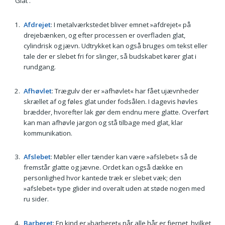
'Glat'.
Afdrejet
: I metalværkstedet bliver emnet »afdrejet« på
drejebænken, og efter processen er overfladen glat,
cylindrisk og jævn. Udtrykket kan også bruges om tekst eller
tale der er slebet fri for slinger, så budskabet kører glat i
rundgang.
Afhøvlet
: Trægulv der er »afhøvlet« har fået ujævnheder
skrællet af og føles glat under fodsålen. I dagevis høvles
brædder, hvorefter lak gør dem endnu mere glatte. Overført
kan man afhøvle jargon og stå tilbage med glat, klar
kommunikation.
Afslebet
: Møbler eller tænder kan være »afslebet« så de
fremstår glatte og jævne. Ordet kan også dække en
personlighed hvor kantede træk er slebet væk; den
»afslebet« type glider ind overalt uden at støde nogen med
ru sider.
Barberet
: En kind er »barberet« når alle hår er fjernet, hvilket