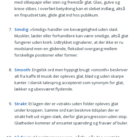
med slibepapir eller sten og fremstår glat. Glas, gulve og
knive slibes. I overført betydning kan et slebet indlæg, altså
en finpudset tale, glide glat ind hos publikum.
Smidig
: »Smidig« handler om bevægelighed uden stød.
Muskler, læder eller forhandlere kan være smidige, altså glat
fungerer uden knirk. Udtrykket signalerer, at der ikke er ru
modstand men en glidende, fleksibel overgang mellem
forskellige positioner eller former.
Smooth
: Engelsk ord men hyppigt brugt: »smooth« beskriver
alt fra kaffe til musik der opleves glat, blød og uden skarpe
kanter. I dansk talesprog accepteret som synonym for glat,
lækker og ubesværet flydende.
Strakt
: Et lagen der er »strakt« uden folder opleves glat
under kroppen. Samme ord kan beskrive tidsplan der er
strakt helt ud: ingen slæk, derfor glat progression uden stop.
Glatheden kommer af ensartet spænding og fravær af buler.