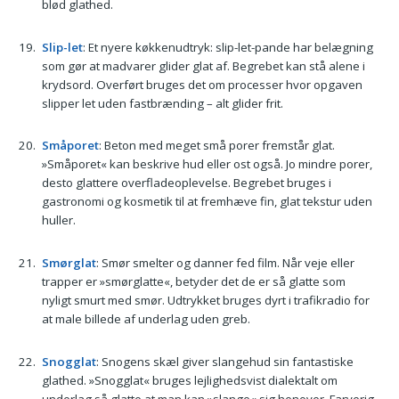
blød glathed.
Slip-let
: Et nyere køkkenudtryk: slip-let-pande har belægning
som gør at madvarer glider glat af. Begrebet kan stå alene i
krydsord. Overført bruges det om processer hvor opgaven
slipper let uden fastbrænding – alt glider frit.
Småporet
: Beton med meget små porer fremstår glat.
»Småporet« kan beskrive hud eller ost også. Jo mindre porer,
desto glattere overfladeoplevelse. Begrebet bruges i
gastronomi og kosmetik til at fremhæve fin, glat tekstur uden
huller.
Smørglat
: Smør smelter og danner fed film. Når veje eller
trapper er »smørglatte«, betyder det de er så glatte som
nyligt smurt med smør. Udtrykket bruges dyrt i trafikradio for
at male billede af underlag uden greb.
Snogglat
: Snogens skæl giver slangehud sin fantastiske
glathed. »Snogglat« bruges lejlighedsvist dialektalt om
underlag så glatte at man kan »slange« sig henover. Farverig