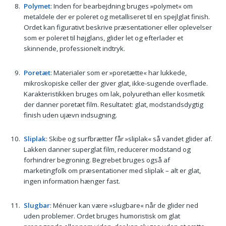
Polymet
: Inden for bearbejdning bruges »polymet« om
metaldele der er poleret og metalliseret til en spejlglat finish.
Ordet kan figurativt beskrive præsentationer eller oplevelser
som er poleret til højglans, glider let og efterlader et
skinnende, professionelt indtryk.
Poretæt
: Materialer som er »poretætte« har lukkede,
mikroskopiske celler der giver glat, ikke-sugende overflade.
Karakteristikken bruges om lak, polyurethan eller kosmetik
der danner poretæt film. Resultatet: glat, modstandsdygtig
finish uden ujævn indsugning.
Sliplak
: Skibe og surfbrætter får »sliplak« så vandet glider af.
Lakken danner superglat film, reducerer modstand og
forhindrer begroning. Begrebet bruges også af
marketingfolk om præsentationer med sliplak – alt er glat,
ingen information hænger fast.
Slugbar
: Ménuer kan være »slugbare« når de glider ned
uden problemer. Ordet bruges humoristisk om glat