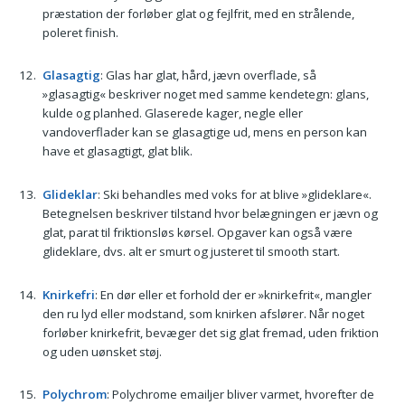
præstation der forløber glat og fejlfrit, med en strålende,
poleret finish.
Glasagtig
: Glas har glat, hård, jævn overflade, så
»glasagtig« beskriver noget med samme kendetegn: glans,
kulde og planhed. Glaserede kager, negle eller
vandoverflader kan se glasagtige ud, mens en person kan
have et glasagtigt, glat blik.
Glideklar
: Ski behandles med voks for at blive »glideklare«.
Betegnelsen beskriver tilstand hvor belægningen er jævn og
glat, parat til friktionsløs kørsel. Opgaver kan også være
glideklare, dvs. alt er smurt og justeret til smooth start.
Knirkefri
: En dør eller et forhold der er »knirkefrit«, mangler
den ru lyd eller modstand, som knirken afslører. Når noget
forløber knirkefrit, bevæger det sig glat fremad, uden friktion
og uden uønsket støj.
Polychrom
: Polychrome emailjer bliver varmet, hvorefter de