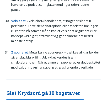
have en velpudset stil – glatte vendinger uden rustne
pauser.
Velslebet
: »Velslebet« handler om, at noget er slebet til
perfektion. En velslebet bordplade eller ædelsten har ingen
ru kanter. På samme måde kan et velslebet argument eller
koncept være glat, strømlinet og gennemarbejdet ned til
mindste detalje.
Zaponeret
: Metal kan »zaponeres« – dækkes af klar lak der
giver glat, blank film. Udtrykket kendes især i
smykkebranchen. Når et emne er zaponeret, er det beskyttet
mod oxidering og har superglat, glaslignende overflade.
Glat Krydsord på 10 bogstaver