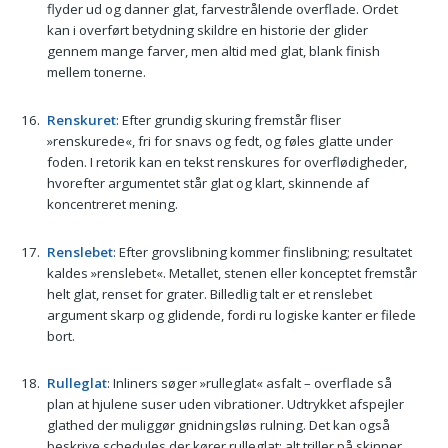
flyder ud og danner glat, farvestrålende overflade. Ordet
kan i overført betydning skildre en historie der glider
gennem mange farver, men altid med glat, blank finish
mellem tonerne.
Renskuret
: Efter grundig skuring fremstår fliser
»renskurede«, fri for snavs og fedt, og føles glatte under
foden. I retorik kan en tekst renskures for overflødigheder,
hvorefter argumentet står glat og klart, skinnende af
koncentreret mening.
Renslebet
: Efter grovslibning kommer finslibning; resultatet
kaldes »renslebet«. Metallet, stenen eller konceptet fremstår
helt glat, renset for grater. Billedlig talt er et renslebet
argument skarp og glidende, fordi ru logiske kanter er filede
bort.
Rulleglat
: Inliners søger »rulleglat« asfalt – overflade så
plan at hjulene suser uden vibrationer. Udtrykket afspejler
glathed der muliggør gnidningsløs rulning. Det kan også
beskrive schedules der kører rulleglat: alt triller på skinner.