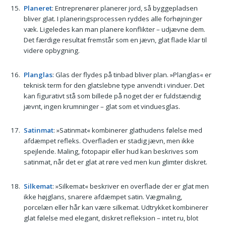
Planeret
: Entreprenører planerer jord, så byggepladsen
bliver glat. I planeringsprocessen ryddes alle forhøjninger
væk. Ligeledes kan man planere konflikter – udjævne dem.
Det færdige resultat fremstår som en jævn, glat flade klar til
videre opbygning.
Planglas
: Glas der flydes på tinbad bliver plan. »Planglas« er
teknisk term for den glatslebne type anvendt i vinduer. Det
kan figurativt stå som billede på noget der er fuldstændig
jævnt, ingen krumninger – glat som et vinduesglas.
Satinmat
: »Satinmat« kombinerer glathudens følelse med
afdæmpet refleks. Overfladen er stadig jævn, men ikke
spejlende. Maling, fotopapir eller hud kan beskrives som
satinmat, når det er glat at røre ved men kun glimter diskret.
Silkemat
: »Silkemat« beskriver en overflade der er glat men
ikke højglans, snarere afdæmpet satin. Vægmaling,
porcelæn eller hår kan være silkemat. Udtrykket kombinerer
glat følelse med elegant, diskret refleksion – intet ru, blot