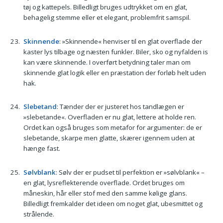
tøj og kattepels. Billedligt bruges udtrykket om en glat,
behagelig stemme eller et elegant, problemfrit samspil.
Skinnende
: »Skinnende« henviser til en glat overflade der
kaster lys tilbage og næsten funkler. Biler, sko og nyfalden is
kan være skinnende. I overført betydning taler man om
skinnende glat logik eller en præstation der forløb helt uden
hak.
Slebetand
: Tænder der er justeret hos tandlægen er
»slebetande«. Overfladen er nu glat, lettere at holde ren.
Ordet kan også bruges som metafor for argumenter: de er
slebetande, skarpe men glatte, skærer igennem uden at
hænge fast.
Sølvblank
: Sølv der er pudset til perfektion er »sølvblank« –
en glat, lysreflekterende overflade. Ordet bruges om
måneskin, hår eller stof med den samme kølige glans.
Billedligt fremkalder det ideen om noget glat, ubesmittet og
strålende.