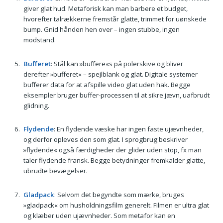
giver glat hud. Metaforisk kan man barbere et budget,
hvorefter talrækkerne fremstår glatte, trimmet for uønskede
bump. Gnid hånden hen over – ingen stubbe, ingen
modstand.
Bufferet
: Stål kan »buffere«s på polerskive og bliver
derefter »bufferet« – spejlblank og glat. Digitale systemer
bufferer data for at afspille video glat uden hak. Begge
eksempler bruger buffer-processen til at sikre jævn, uafbrudt
glidning.
Flydende
: En flydende væske har ingen faste ujævnheder,
og derfor opleves den som glat. I sprogbrug beskriver
»flydende« også færdigheder der glider uden stop, fx man
taler flydende fransk. Begge betydninger fremkalder glatte,
ubrudte bevægelser.
Gladpack
: Selvom det begyndte som mærke, bruges
»gladpack« om husholdningsfilm generelt. Filmen er ultra glat
og klæber uden ujævnheder. Som metafor kan en