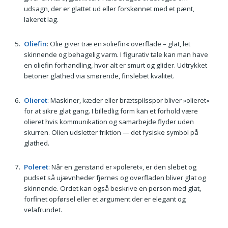
udsagn, der er glattet ud eller forskønnet med et pænt,
lakeret lag.
Oliefin
: Olie giver træ en »oliefin« overflade – glat, let
skinnende og behagelig varm. I figurativ tale kan man have
en oliefin forhandling, hvor alt er smurt og glider. Udtrykket
betoner glathed via smørende, finslebet kvalitet.
Olieret
: Maskiner, kæder eller brætspilsspor bliver »olieret«
for at sikre glat gang. I billedlig form kan et forhold være
olieret hvis kommunikation og samarbejde flyder uden
skurren. Olien udsletter friktion — det fysiske symbol på
glathed.
Poleret
: Når en genstand er »poleret«, er den slebet og
pudset så ujævnheder fjernes og overfladen bliver glat og
skinnende. Ordet kan også beskrive en person med glat,
forfinet opførsel eller et argument der er elegant og
velafrundet.