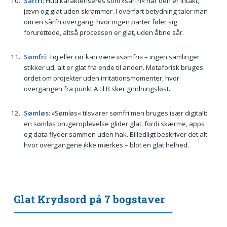
Sårfri
: Hud karakteriseres som »sårfri« når den er intakt,
jævn og glat uden skrammer. I overført betydning taler man
om en sårfri overgang, hvor ingen parter føler sig
forurettede, altså processen er glat, uden åbne sår.
Sømfri
: Tøj eller rør kan være »sømfri« – ingen samlinger
stikker ud, alt er glat fra ende til anden. Metaforisk bruges
ordet om projekter uden irritationsmomenter, hvor
overgangen fra punkt A til B sker gnidningsløst.
Sømløs
: »Sømløs« tilsvarer sømfri men bruges især digitalt:
en sømløs brugeroplevelse glider glat, fordi skærme, apps
og data flyder sammen uden hak. Billedligt beskriver det alt
hvor overgangene ikke mærkes – blot en glat helhed.
Glat Krydsord på 7 bogstaver