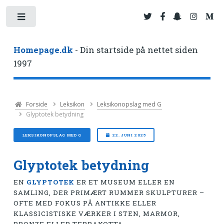
Toggle
Homepage.dk
- Din startside på nettet siden
1997
Forside
Leksikon
Leksikonopslag med G
Glyptotek betydning
LEKSIKONOPSLAG MED G
22. JUNI 2025
Glyptotek betydning
EN
GLYPTOTEK
ER ET MUSEUM ELLER EN
SAMLING, DER PRIMÆRT RUMMER SKULPTURER –
OFTE MED FOKUS PÅ ANTIKKE ELLER
KLASSICISTISKE VÆRKER I STEN, MARMOR,