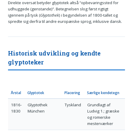
Direkte oversat betyder glyptotek altså “opbevaringssted for
udhuggede (genstande)”. Betegnelsen slog først rigtigt
igennem på tysk (
Glyptothek
) i begyndelsen af 1800-tallet og
spredte sig derfra til andre europæiske sprog, inklusive dansk.
Historisk udvikling og kendte
glyptoteker
Årstal
Glyptotek
Placering
Særlige kendetegn
1816-
Glyptothek
Tyskland
Grundlagt af
1830
München
Ludvig 1.; græske
og romerske
mesterværker