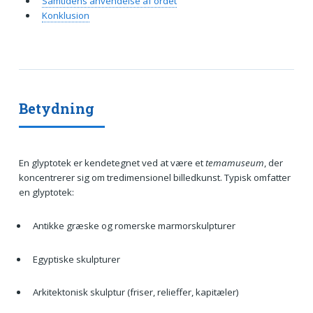
Samtidens anvendelse af ordet
Konklusion
Betydning
En glyptotek er kendetegnet ved at være et
temamuseum
, der
koncentrerer sig om tredimensionel billedkunst. Typisk omfatter
en glyptotek:
Antikke græske og romerske marmorskulpturer
Egyptiske skulpturer
Arkitektonisk skulptur (friser, relieffer, kapitæler)