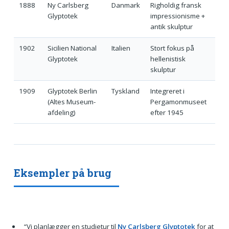
1888
Ny Carlsberg
Danmark
Righoldig fransk
Glyptotek
impressionisme +
antik skulptur
1902
Sicilien National
Italien
Stort fokus på
Glyptotek
hellenistisk
skulptur
1909
Glyptotek Berlin
Tyskland
Integreret i
(Altes Museum-
Pergamonmuseet
afdeling)
efter 1945
Eksempler på brug
“Vi planlægger en studietur til
Ny Carlsberg Glyptotek
for at