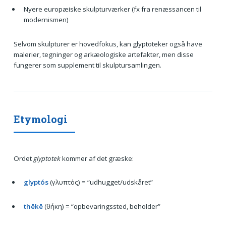
Nyere europæiske skulpturværker (fx fra renæssancen til
modernismen)
Selvom skulpturer er hovedfokus, kan glyptoteker også have
malerier, tegninger og arkæologiske artefakter, men disse
fungerer som supplement til skulptursamlingen.
Etymologi
Ordet
glyptotek
kommer af det græske:
glyptós
(γλυπτός) = “udhugget/udskåret”
thēkē
(θήκη) = “opbevaringssted, beholder”