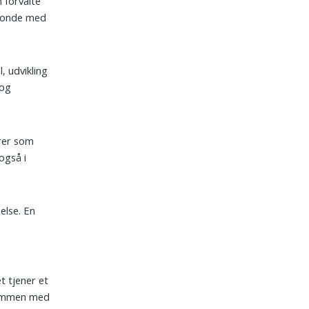
n forvalte
sfonde med
, udvikling
 og
arer som
også i
else. En
t tjener et
 sammen med