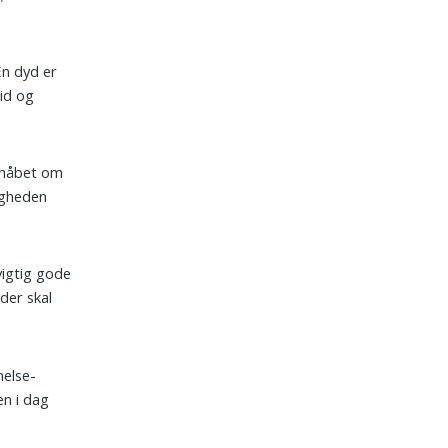
En dyd er
vid og
t håbet om
digheden
 vigtig gode
der skal
helse-
en i dag