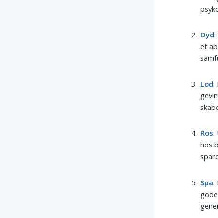
psyko
Dyd
:
et ab
samfu
Lod
:
gevin
skab
Ros
:
hos b
spare
Spa
:
gode.
gener