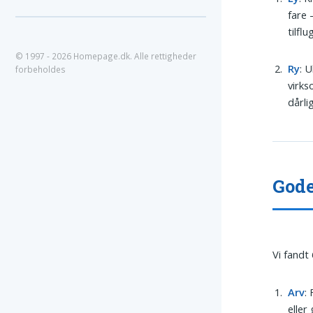
fare 
tilfl
© 1997 - 2026 Homepage.dk. Alle rettigheder
Ry
: 
forbeholdes
virks
dårli
Gode
Vi fandt
Arv
:
eller