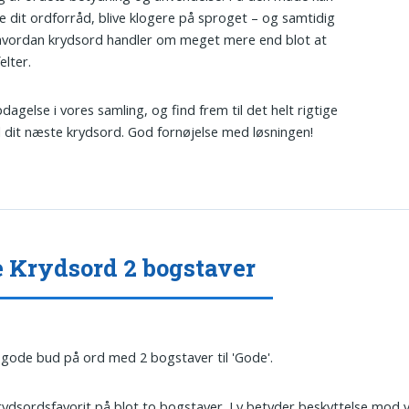
e dit ordforråd, blive klogere på sproget – og samtidig
hvordan krydsord handler om meget mere end blot at
elter.
dagelse i vores samling, og find frem til det helt rigtige
l dit næste krydsord. God fornøjelse med løsningen!
 Krydsord 2 bogstaver
 gode bud på ord med 2 bogstaver til 'Gode'.
Krydsordsfavorit på blot to bogstaver. Ly betyder beskyttelse mod ve