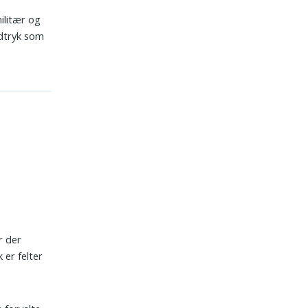
ilitær og
udtryk som
r der
 er felter