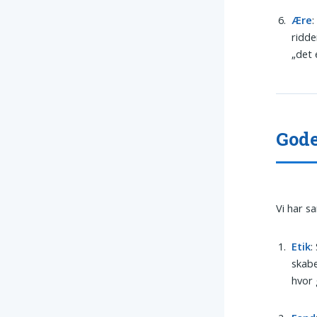
Ære
:
ridde
„det 
Gode
Vi har s
Etik
:
skabe
hvor 