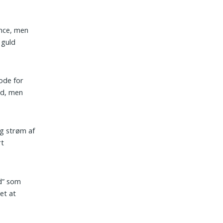
nce, men
 guld
gode for
rd, men
ig strøm af
rt
rd” som
et at