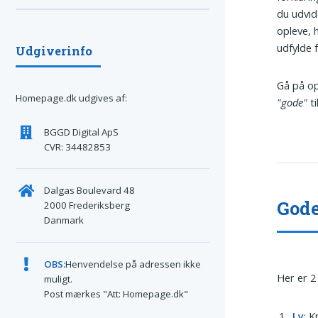
du udvid
opleve, 
udfylde f
Udgiverinfo
Gå på op
Homepage.dk udgives af:
"gode"
ti
BGGD Digital ApS
CVR: 34482853
Dalgas Boulevard 48
Gode
2000 Frederiksberg
Danmark
OBS:
Henvendelse på adressen ikke
Her er 2
muligt.
Post mærkes "Att: Homepage.dk"
Ly
: 