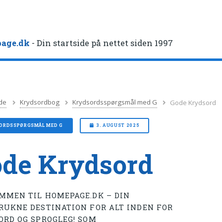
age.dk
- Din startside på nettet siden 1997
de
Krydsordbog
Krydsordsspørgsmål med G
Gode Krydsord
ORDSSPØRGSMÅL MED G
3. AUGUST 2025
de Krydsord
MMEN TIL HOMEPAGE.DK – DIN
RUKNE DESTINATION FOR ALT INDEN FOR
ORD OG SPROGLEG! SOM