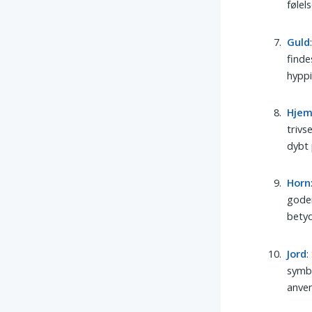
følel
Guld
finde
hyppi
Hje
trivs
dybt 
Horn
goder
betyd
Jord
:
symbo
anven