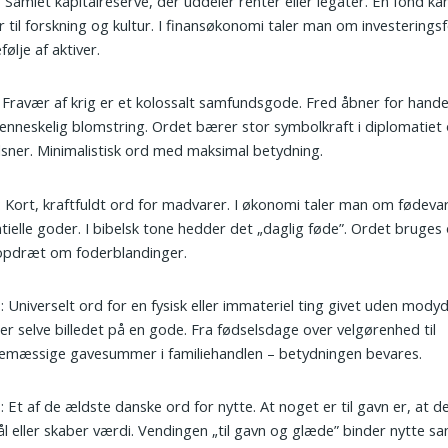
: Samlet kapitalreserve, der uddeler renter eller legater. En fond ka
 til forskning og kultur. I finansøkonomi taler man om investering
følje af aktiver.
: Fravær af krig er et kolossalt samfundsgode. Fred åbner for handel
nneskelig blomstring. Ordet bærer stor symbolkraft i diplomatiet
ilsner. Minimalistisk ord med maksimal betydning.
: Kort, kraftfuldt ord for madvarer. I økonomi taler man om fødev
tielle goder. I bibelsk tone hedder det „daglig føde”. Ordet bruges 
opdræt om foderblandinger.
e
: Universelt ord for en fysisk eller immateriel ting givet uden modyd
er selve billedet på en gode. Fra fødselsdage over velgørenhed til
emæssige gavesummer i familiehandlen – betydningen bevares.
n
: Et af de ældste danske ord for nytte. At noget er til gavn er, at de
l eller skaber værdi. Vendingen „til gavn og glæde” binder nytte