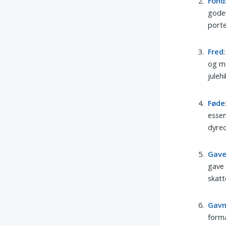
Fond
goder
porte
Fred
og me
juleh
Føde
essen
dyre
Gav
gave 
skatt
Gav
formå