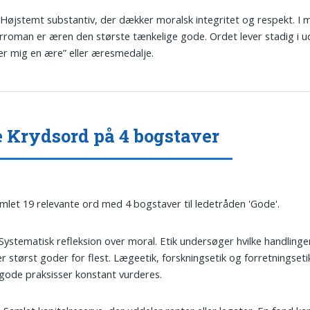
 Højstemt substantiv, der dækker moralsk integritet og respekt. I m
rroman er æren den største tænkelige gode. Ordet lever stadig i 
er mig en ære” eller æresmedalje.
 Krydsord på 4 bogstaver
amlet 19 relevante ord med 4 bogstaver til ledetråden 'Gode'.
 Systematisk refleksion over moral. Etik undersøger hvilke handlinge
r størst goder for flest. Lægeetik, forskningsetik og forretningsetik
gode praksisser konstant vurderes.