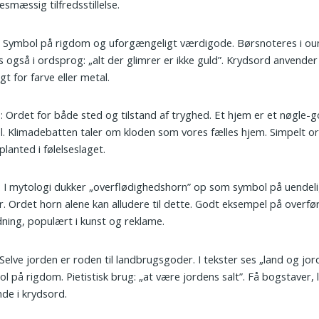
sesmæssig tilfredsstillelse.
: Symbol på rigdom og uforgængeligt værdigode. Børsnoteres i ou
s også i ordsprog: „alt der glimrer er ikke guld”. Krydsord anvender
gt for farve eller metal.
m
: Ordet for både sted og tilstand af tryghed. Et hjem er et nøgle-
el. Klimadebatten taler om kloden som vores fælles hjem. Simpelt o
planted i følelseslaget.
: I mytologi dukker „overflødighedshorn” op som symbol på uendel
. Ordet horn alene kan alludere til dette. Godt eksempel på overfø
ning, populært i kunst og reklame.
 Selve jorden er roden til landbrugsgoder. I tekster ses „land og jo
l på rigdom. Pietistisk brug: „at være jordens salt”. Få bogstaver, l
de i krydsord.