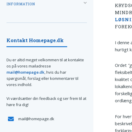
INFORMATION
KRYDS
MINDR
LØSN
FOREK
Kontakt Homepage.dk
I denne 
hurtigt 
Du er altid meget velkommen til at kontakte
Ordet
"
os på vores mailadresse
fleksibe
mail@homepage.dk
, hvis du har
spørgsmål, forslag eller kommentarer til
kvalitet
vores indhold.
lokalken
forskell
Vi værdsætter din feedback og ser frem til at
ordlæng
høre fra dig!
For hver
mail@homepage.dk
beskrive
forklari