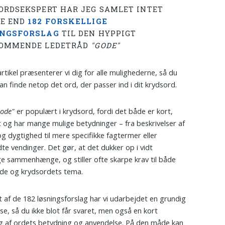
ORDSEKSPERT HAR JEG SAMLET INTET
E END
182 FORSKELLIGE
INGSFORSLAG
TIL DEN HYPPIGT
OMMENDE LEDETRÅD
"GODE"
artikel præsenterer vi dig for alle mulighederne, så du
kan finde netop det ord, der passer ind i dit krydsord.
gode"
er populært i krydsord, fordi det både er kort,
lt og har mange mulige betydninger – fra beskrivelser af
 og dygtighed til mere specifikke fagtermer eller
dte vendinger. Det gør, at det dukker op i vidt
ige sammenhænge, og stiller ofte skarpe krav til både
de og krydsordets tema.
t af de 182 løsningsforslag har vi udarbejdet en grundig
lse, så du ikke blot får svaret, men også en kort
ng af ordets betydning og anvendelse. På den måde kan