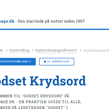
age.dk
- Din startside på nettet siden 1997
de
Krydsordbog
Krydsordsspørgsmål med G
Godset Krydsord
ORDSSPØRGSMÅL MED G
19. JANUAR 2026
dset Krydsord
MMEN TIL "GODSET KRYDSORD" PÅ
GE.DK - EN PRAKTISK GUIDE TIL ALLE,
ØDER PÅ LEDETRÅDEN "GODSET" I