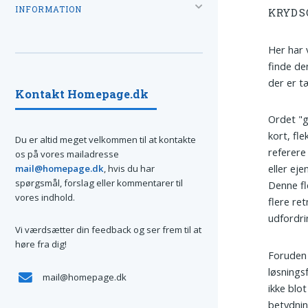
INFORMATION
KRYDS
Her har 
finde de
der er t
Kontakt Homepage.dk
Ordet "g
kort, fl
Du er altid meget velkommen til at kontakte
referere
os på vores mailadresse
eller eje
mail@homepage.dk
, hvis du har
spørgsmål, forslag eller kommentarer til
Denne fl
vores indhold.
flere re
udfordri
Vi værdsætter din feedback og ser frem til at
høre fra dig!
Foruden s
løsnings
mail@homepage.dk
ikke blo
betydni