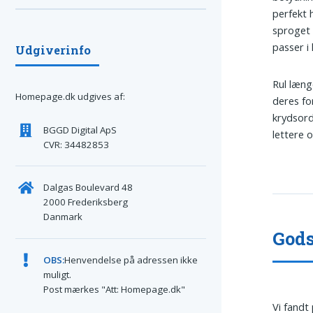
perfekt 
sproget 
passer i
Udgiverinfo
Rul læng
Homepage.dk udgives af:
deres fo
krydsord
BGGD Digital ApS
lettere 
CVR: 34482853
Dalgas Boulevard 48
2000 Frederiksberg
Danmark
Gods
OBS:
Henvendelse på adressen ikke
muligt.
Post mærkes "Att: Homepage.dk"
Vi fandt