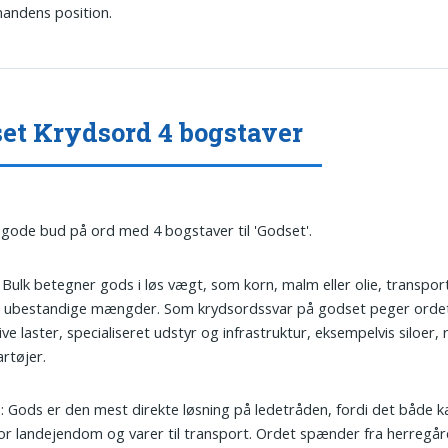
andens position.
et Krydsord 4 bogstaver
 gode bud på ord med 4 bogstaver til 'Godset'.
: Bulk betegner gods i løs vægt, som korn, malm eller olie, transport
e ubestandige mængder. Som krydsordssvar på godset peger orde
ve laster, specialiseret udstyr og infrastruktur, eksempelvis siloer, 
artøjer.
s
: Gods er den mest direkte løsning på ledetråden, fordi det både 
or landejendom og varer til transport. Ordet spænder fra herregå