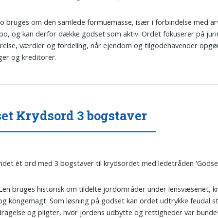
Bo bruges om den samlede formuemasse, især i forbindelse med ar
o, og kan derfor dække godset som aktiv. Ordet fokuserer på juri
else, værdier og fordeling, når ejendom og tilgodehavender opgø
ger og kreditorer.
et Krydsord 3 bogstaver
undet ét ord med 3 bogstaver til krydsordet med ledetråden 'Godset
 Len bruges historisk om tildelte jordområder under lensvæsenet, kn
og kongemagt. Som løsning på godset kan ordet udtrykke feudal st
ragelse og pligter, hvor jordens udbytte og rettigheder var bundet 