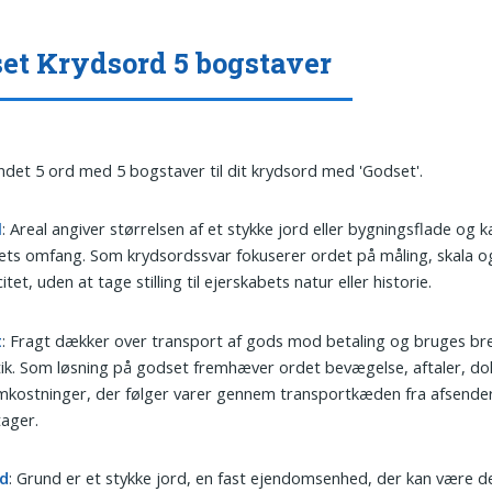
et Krydsord 5 bogstaver
undet 5 ord med 5 bogstaver til dit krydsord med 'Godset'.
l
: Areal angiver størrelsen af et stykke jord eller bygningsflade og 
ts omfang. Som krydsordssvar fokuserer ordet på måling, skala o
itet, uden at tage stilling til ejerskabets natur eller historie.
t
: Fragt dækker over transport af gods mod betaling og bruges bre
tik. Som løsning på godset fremhæver ordet bevægelse, aftaler, d
kostninger, der følger varer gennem transportkæden fra afsender 
ager.
d
: Grund er et stykke jord, en fast ejendomsenhed, der kan være de