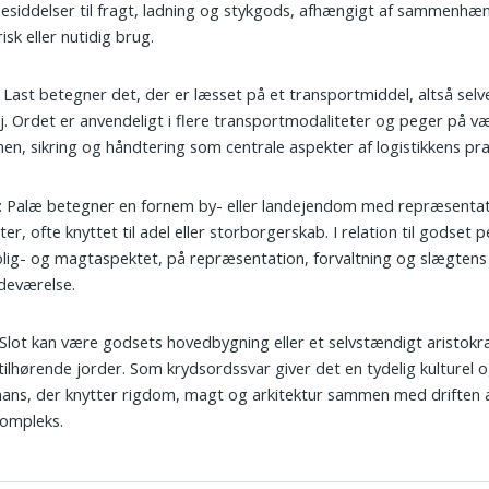
esiddelser til fragt, ladning og stykgods, afhængigt af sammenhæ
risk eller nutidig brug.
: Last betegner det, der er læsset på et transportmiddel, altså sel
j. Ordet er anvendeligt i flere transportmodaliteter og peger på v
en, sikring og håndtering som centrale aspekter af logistikkens pra
: Palæ betegner en fornem by- eller landejendom med repræsentat
ter, ofte knyttet til adel eller storborgerskab. I relation til godset
lig- og magtaspektet, på repræsentation, forvaltning og slægtens 
edeværelse.
 Slot kan være godsets hovedbygning eller et selvstændigt aristokr
ilhørende jorder. Som krydsordssvar giver det en tydelig kulturel o
ans, der knytter rigdom, magt og arkitektur sammen med driften a
kompleks.