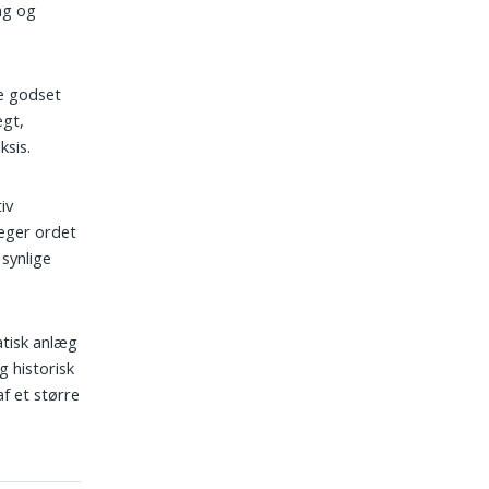
ng og
ve godset
ægt,
ksis.
iv
 peger ordet
synlige
atisk anlæg
g historisk
f et større