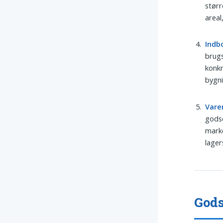
størr
areal
Indb
brug
konkr
bygni
Vare
godse
mark
lager
Gods