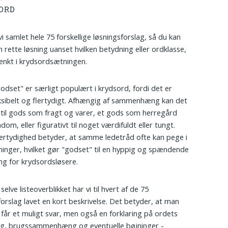
ORD
vi samlet hele 75 forskellige løsningsforslag, så du kan
n rette løsning uanset hvilken betydning eller ordklasse,
ænkt i krydsordsætningen.
odset" er særligt populært i krydsord, fordi det er
eksibelt og flertydigt. Afhængig af sammenhæng kan det
 til gods som fragt og varer, et gods som herregård
ndom, eller figurativt til noget værdifuldt eller tungt.
ertydighed betyder, at samme ledetråd ofte kan pege i
tninger, hvilket gør "godset" til en hyppig og spændende
ng for krydsordsløsere.
elve listeoverblikket har vi til hvert af de 75
forslag lavet en kort beskrivelse. Det betyder, at man
t får et muligt svar, men også en forklaring på ordets
ng, brugssammenhæng og eventuelle bøjninger -