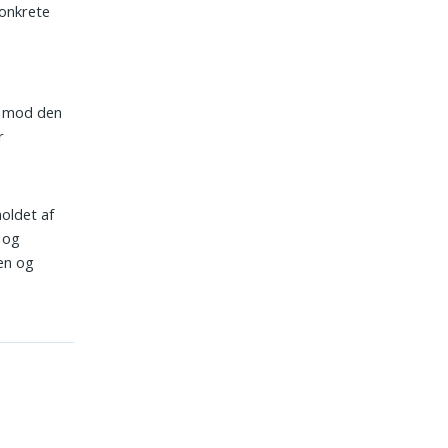
konkrete
r mod den
r
holdet af
 og
en og