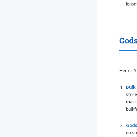
lensm
Gods
Her er 5
Bulk
stor
massi
bulkf
God
en st