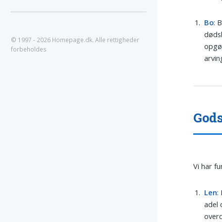
Bo
: 
dødsb
© 1997 - 2026 Homepage.dk. Alle rettigheder
opgør
forbeholdes
arvin
Gods
Vi har f
Len
:
adel 
overd