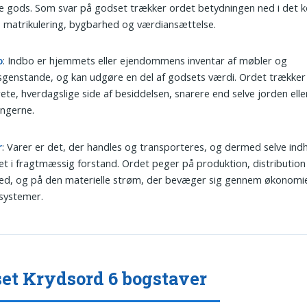
e gods. Som svar på godset trækker ordet betydningen ned i det 
, matrikulering, bygbarhed og værdiansættelse.
o
: Indbo er hjemmets eller ejendommens inventar af møbler og
sgenstande, og kan udgøre en del af godsets værdi. Ordet trække
ete, hverdagslige side af besiddelsen, snarere end selve jorden elle
ngerne.
r
: Varer er det, der handles og transporteres, og dermed selve ind
t i fragtmæssig forstand. Ordet peger på produktion, distribution
ed, og på den materielle strøm, der bevæger sig gennem økonomi
systemer.
et Krydsord 6 bogstaver