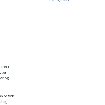
eret i
t på
rør og
kan betyde
rd og