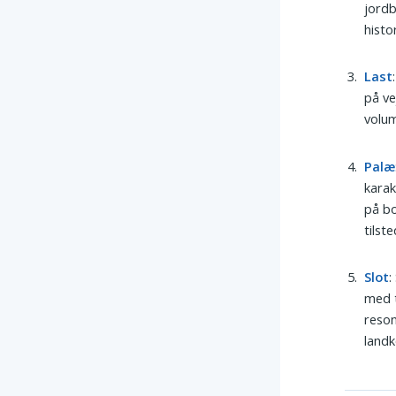
jordb
histo
Last
på ve
volum
Palæ
karak
på bo
tilst
Slot
:
med t
reson
land