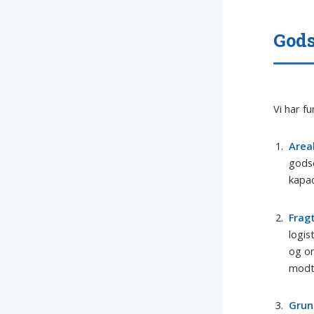
Gods
Vi har f
Area
godse
kapac
Frag
logis
og om
modt
Grun