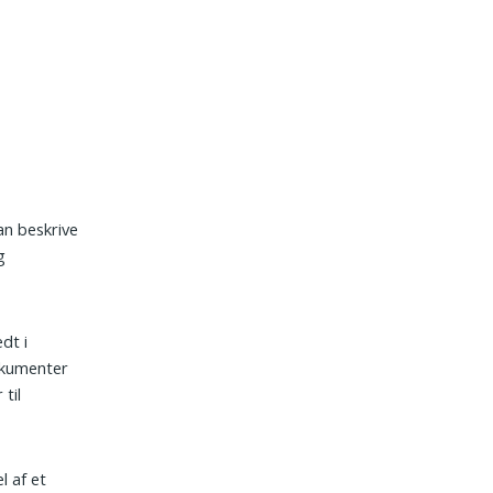
kan beskrive
g
dt i
okumenter
til
l af et