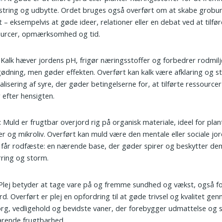
tring og udbytte. Ordet bruges også overført om at skabe grobu
 – eksempelvis at gøde ideer, relationer eller en debat ved at tilfør
ourcer, opmærksomhed og tid.
: Kalk hæver jordens pH, frigør næringsstoffer og forbedrer rodmilj
gødning, men gøder effekten. Overført kan kalk være afklaring og st
alisering af syre, der gøder betingelserne for, at tilførte ressourcer
r efter hensigten.
: Muld er frugtbar overjord rig på organisk materiale, ideel for plan
r og mikroliv. Overført kan muld være den mentale eller sociale jor
 får rodfæste: en nærende base, der gøder spirer og beskytter d
ring og storm.
 Plej betyder at tage vare på og fremme sundhed og vækst, også fo
rd. Overført er plej en opfordring til at gøde trivsel og kvalitet ge
g, vedligehold og bevidste vaner, der forebygger udmattelse og 
arende frugtbarhed.