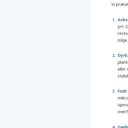
Vi præse
Aske
pH. O
restv
miljø.
Dyrk
plant
eller
stabi
Fodr
mikro
opmær
overf
Gød