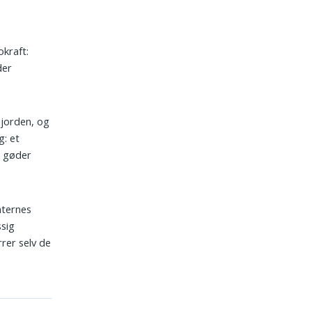
kraft:
der
 jorden, og
g: et
g gøder
nternes
ssig
rer selv de