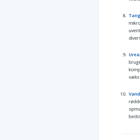
Tan
mikro
uvent
diver
Urea
bruge
kompr
vækst
Van
rødde
opmær
bedst