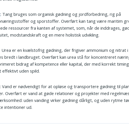
g
: Tang bruges som organisk gødning og jordforbedring, rig på
næringsstoffer og sporstoffer. Overført kan tang være maritim gro
ede ressourcer fra kanten af systemet, som, når de inddrages, gø
sitet, modstandskraft og en mere holistisk udvikling.
: Urea er en kvælstofrig gødning, der frigiver ammonium og nitrat i
s bredt i landbruget. Overført kan urea stå for koncentreret nærin
imeret bidrag af kompetence eller kapital, der med korrekt timin
 effektivt uden spild.
d
: Vand er nødvendigt for at opløse og transportere gødning til pla
r. Overført er vand at gøde relationer og projekter med regelmæ
ksomhed: uden vanding virker gødning dårligt, og uden rytme tør
e intentioner ud.