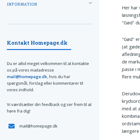
INFORMATION
Her har 
løsnings
"Gød" du
"Gød" er
Kontakt Homepage.dk
(at gød
aflednin
de marka
Du er altid meget velkommen til at kontakte
passe i 
os på vores mailadresse
flere mu
mail@homepage.dk
, hvis du har
spørgsmål, forslag eller kommentarer til
vores indhold.
Derudove
krydsord
Vi værdsætter din feedback og ser frem til at
med at a
høre fra dig!
kombinat
ordstamm
mail@homepage.dk
længere 