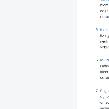
bloms
noget
ress
Kalk
ikke 
neutr
virke
Muld
rødde
ideer
udtør
Plej
:
og jo
omsor
vedv