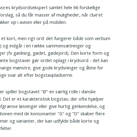
vores krydsordsekspert samlet hele 66 forskellige
forslag, så du får masser af muligheder, når clue'et
kker op i avisen eller på mobilen.
 et kort, men rigt ord: det fungerer både som verbum
e) og indgår i en række sammensætninger og
ger (fx gødning, gødet, gødejord). Den korte form og
nte bogstaver gør ordet oplagt i krydsord - det kan
mange mønstre, give gode krydsninger og åbne for
lige svar alt efter bogstavpladserne.
r spiller bogstavet "Ø" en særlig rolle i danske
. Det er et karakteristisk bogstav, der ofte hjælper
fgrænse løsninger eller give hurtig genkendelse, og
ionen med de konsonanter "G" og "D" skaber flere
er og varianter, der kan udfylde både korte og
felter.