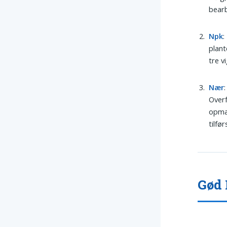
bearb
Npk
:
plant
tre v
Nær
Overf
opmær
tilfør
Gød 