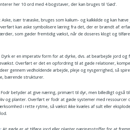
nterer her 10 ord med 4 bogstaver, der kan bruges til 'Gød'.
: Aske, især træaske, bruges som kalium- og kalkkilde og kan hæve
verført kan aske symbolisere læring fra det, der er brændt af: erfa
ærdier, som gøder fremtidig vækst, når de doseres klogt og tilføre
: Dyrk er en imperativ form for at dyrke, dvs. at bearbejde jord o
evækst. Overført er det en opfordring til at gøde relationer, komp
 ideer gennem vedholdende arbejde, pleje og nysgerrighed, så spirer 
le, bærende strukturer.
: Fodr betyder at give næring, primært til dyr, men billedligt også ti
liv og planter. Overført er fodr at gøde systemer med ressourcer 
ksomhed i rette rytme, så vækst ikke kvæles af sult eller eksplode
lod.
e
: At gøde er at tilføre jord eller planter næringsstoffer for at fre