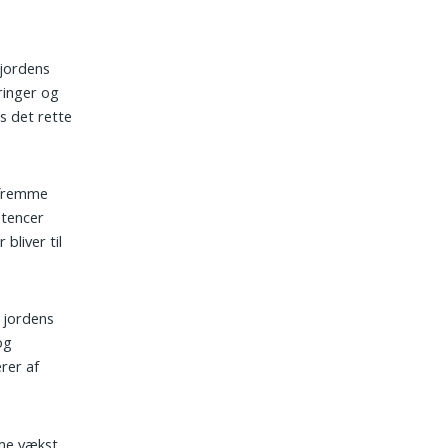
 jordens
ringer og
s det rette
g fremme
etencer
bliver til
l jordens
og
rer af
mme vækst,