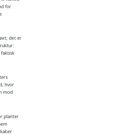
nd for
e
øet; det er
ruktur:
 faktisk
ters
d, hvor
em mod
r planter
nnem
skaber