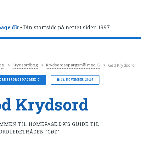
age.dk
- Din startside på nettet siden 1997
de
Krydsordbog
Krydsordsspørgsmål med G
Gød Krydsord
ORDSSPØRGSMÅL MED G
11. NOVEMBER 2025
d Krydsord
MMEN TIL HOMEPAGE.DK'S GUIDE TIL
ORDLEDETRÅDEN "GØD"