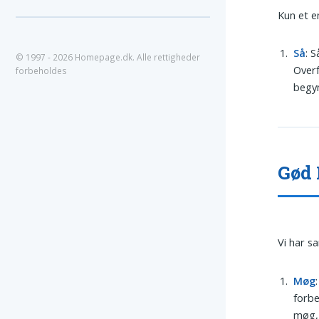
Kun et e
Så
: S
© 1997 - 2026 Homepage.dk. Alle rettigheder
Overf
forbeholdes
begyn
Gød 
Vi har s
Møg
forbe
møg, 