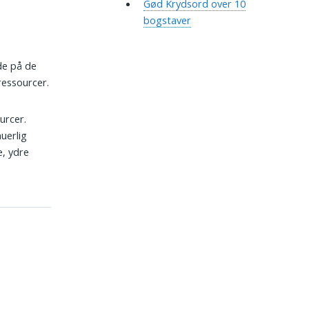
Gød Krydsord over 10
bogstaver
de på de
 ressourcer.
urcer.
nuerlig
e, ydre