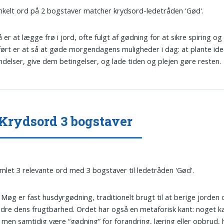
nkelt ord på 2 bogstaver matcher krydsord-ledetråden 'Gød'.
å er at lægge frø i jord, ofte fulgt af gødning for at sikre spiring og
ørt er at så at gøde morgendagens muligheder i dag: at plante id
delser, give dem betingelser, og lade tiden og plejen gøre resten.
Krydsord 3 bogstaver
amlet 3 relevante ord med 3 bogstaver til ledetråden 'Gød'.
: Møg er fast husdyrgødning, traditionelt brugt til at berige jorden 
dre dens frugtbarhed. Ordet har også en metaforisk kant: noget 
men samtidig være “gødning” for forandring, læring eller opbrud, 