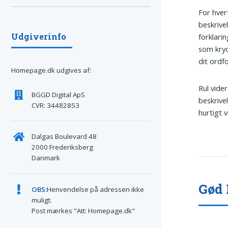
For hvert
beskrive
Udgiverinfo
forklari
som kryd
dit ordfo
Homepage.dk udgives af:
Rul vide
BGGD Digital ApS
beskrive
CVR: 34482853
hurtigt 
Dalgas Boulevard 48
2000 Frederiksberg
Danmark
Gød 
OBS:
Henvendelse på adressen ikke
muligt.
Post mærkes "Att: Homepage.dk"