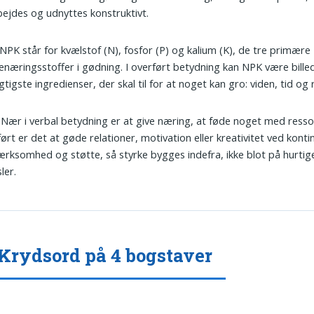
ejdes og udnyttes konstruktivt.
 NPK står for kvælstof (N), fosfor (P) og kalium (K), de tre primære
enæringsstoffer i gødning. I overført betydning kan NPK være bille
igtigste ingredienser, der skal til for at noget kan gro: viden, tid og
: Nær i verbal betydning er at give næring, at føde noget med resso
ørt er det at gøde relationer, motivation eller kreativitet ved konti
ksomhed og støtte, så styrke bygges indefra, ikke blot på hurtig
sler.
Krydsord på 4 bogstaver