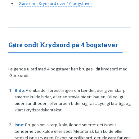
Gøre ondt Krydsord over 10 bogstaver
Gøre ondt Krydsord på 4 bogstaver
Følgende 8 ord med 4 bogstaver kan bruges i dit krydsord med
'Gøre ondt'.
Bide
: Fremkalder forestillingen om tænder, der giver skarp
smerte: kulde bider, eller en støvle bider i hælen. Billedligt
bider sandheden, eller uroen bider sig fast. Lydligt kraftigt og
klart i krydsordskontekst.
Isne
: Bruges om skarp, kold, ilende smerte: det isner i
tænderne ved kulde eller sødt. Metaforisk kan kulde eller
rædsel isne i ryggen. Et kort, specifikt ord, der elegant fanger