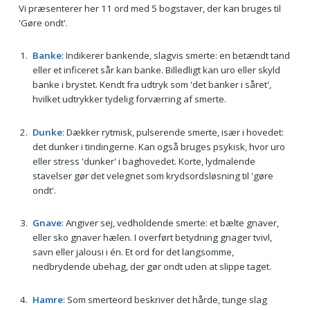
Vi præsenterer her 11 ord med 5 bogstaver, der kan bruges til
'Gøre ondt'.
Banke
: Indikerer bankende, slagvis smerte: en betændt tand
eller et inficeret sår kan banke. Billedligt kan uro eller skyld
banke i brystet. Kendt fra udtryk som 'det banker i såret',
hvilket udtrykker tydelig forværring af smerte.
Dunke
: Dækker rytmisk, pulserende smerte, især i hovedet:
det dunker i tindingerne. Kan også bruges psykisk, hvor uro
eller stress 'dunker' i baghovedet. Korte, lydmalende
stavelser gør det velegnet som krydsordsløsning til 'gøre
ondt'.
Gnave
: Angiver sej, vedholdende smerte: et bælte gnaver,
eller sko gnaver hælen. I overført betydning gnager tvivl,
savn eller jalousi i én. Et ord for det langsomme,
nedbrydende ubehag, der gør ondt uden at slippe taget.
Hamre
: Som smerteord beskriver det hårde, tunge slag