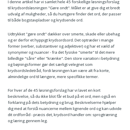
I denne artikel har vi samlet hele 45 forskellige løsningsforslag
til krydsordsløsningen "Gøre ondt". Målet er at give dig et bredt
udvalg af muligheder, så du hurtigere finder det ord, der passer
til både bogstavpladser og krydsende ord.
Udtrykket "gøre ondt" dækker over smerte, skade eller ubehag
og er derfor et hyppigt krydsordsord. Det optræder i mange
former (verber, substantiver og adjektiver) og har et væld af
synonymer og nuancer - fra det fysiske "smerte" til det mere
billedlige "såre" eller "krænke". Den store variation i betydning
og bøjningsformer gør det særligt velegnet som
krydsordsledetråd, fordi løsningen kan være alt fra korte,
almindelige ord til længere, mere specifikke termer.
For hver af de 45 løsningsforslag har vi lavet en kort
beskrivelse, så du ikke blot får et bud på et ord, men også en
forklaring på dets betydning og brug. Beskrivelserne hjælper
dig med at forstå nuancerne mellem lignende ord og kan udvide
dit ordforråd - præcis det, krydsord handler om: sprogtræning
og læring gennem leg.