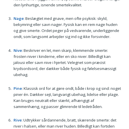
den lynhurtige, isnende smertekvalitet.
Nage
: Beslægtet med gnave, men ofte psykisk: skyld,
bekymring eller savn nager. Fysisk kan en rem nage huden
og give smerte. Ordet peger på vedvarende, underliggende
ondt, som langsomt arbejder sig ind og ikke forsvinder.
Nive
: Beskriver en let, men skarp, klemmende smerte:
frosten niver i kinderne, eller en sko niver. Billedligt kan
jalousi eller savn nive i hjertet. Velegnet som præcist
krydsordsord, der dækker både fysisk og følelsesmæssigt
ubehag.
Pine
: Klassisk ord for at gøre ondt, både i krop og sind: noget
piner én. Dækker sejt, langvarigt ubehag, lidelse eller plage.
Kan bruges neutralt eller stærkt, afhængigt af
sammenhæng, og passer glimrende til ledetråden.
Rive
: Udtrykker sårdannende, bratt, skærende smerte: det
river i halsen, eller man river huden. Billedligt kan fortiden