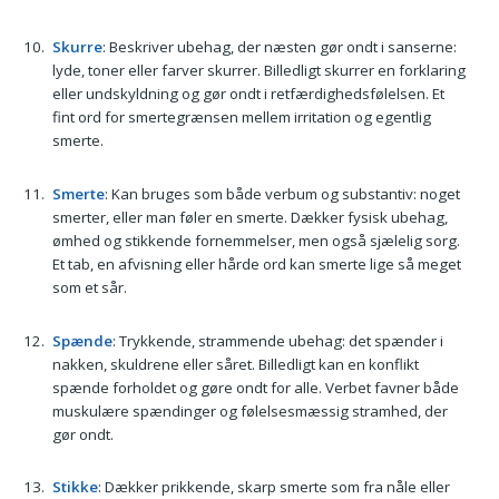
Skurre
: Beskriver ubehag, der næsten gør ondt i sanserne:
lyde, toner eller farver skurrer. Billedligt skurrer en forklaring
eller undskyldning og gør ondt i retfærdighedsfølelsen. Et
fint ord for smertegrænsen mellem irritation og egentlig
smerte.
Smerte
: Kan bruges som både verbum og substantiv: noget
smerter, eller man føler en smerte. Dækker fysisk ubehag,
ømhed og stikkende fornemmelser, men også sjælelig sorg.
Et tab, en afvisning eller hårde ord kan smerte lige så meget
som et sår.
Spænde
: Trykkende, strammende ubehag: det spænder i
nakken, skuldrene eller såret. Billedligt kan en konflikt
spænde forholdet og gøre ondt for alle. Verbet favner både
muskulære spændinger og følelsesmæssig stramhed, der
gør ondt.
Stikke
: Dækker prikkende, skarp smerte som fra nåle eller