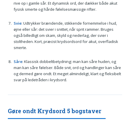
rive op i gamle sår. Et dynamisk ord, der dækker både akut
fysisk smerte og hårde følelsesmæssige rifter.
Svie
: Udtrykker brændende, stikkende fornemmelse i hud,
øjne eller sår: det svier i snittet, når sprit rammer. Bruges
også billedligt om skam, skyld og nederlag, der svier i
stoltheden. Kort, præcist krydsordsord for akut, overfladisk
smerte.
Såre
: Klassisk dobbeltbetydning: man kan såre huden, og
man kan såre følelser. Både snit, ord og handlinger kan såre
og dermed gøre ondt. Et meget almindeligt, klart og fleksibelt
svar på ledetråden i krydsord.
Gøre ondt Krydsord 5 bogstaver