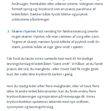
forårsager, fremkalder eller udløser smerte. Velegnet i mere
formelt sprog og i krydsord som en præcis parafrase af
ledetråden. Dækker både fysisk lidelse og psykisk
voldsomme påvirkninger.
Skære i hjertet
: Fast vending for følelsesmæssig smerte:
noget skærer i hjertet, når man rammes af sorg eller savn.
Tegner et skarpt, næsten fysisk billede af psykisk ondt. En
stærk, poetisk måde at sige 'gøre ondt' i sjælen.
Tak fordi du læste vores samlede liste med 45 forskellige
løsningsforslag til ledetråden "Gøre ondt". Vi håber, at du fandt
præcis det ord, du manglede - eller i hvert fald fik nogle gode
bud, der satte dine krydsords-tanker i gang.
Hvis du stadig leder efter flere muligheder, eller vil have flere
idéer til andre ledetrådsvarianter, kan du finde endnu flere
krydsordsløsninger og inspiration på Homepage.dk. Vores
krydsordsektion opdateres løbende med nye ordlister,
synonymer og løsningsforslag.