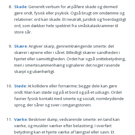
Skade
: Generelt verbum for at påføre skade og dermed
gøre ondt, fysisk eller psykisk. Også brugt om omdømme og
relationer: ord kan skade. Et neutralt, juridisk og hverdagsligt
ord, som dækker hele spektret fra småskalaskrammer til
store sår.
Skære
: Angiver skarp, gennemtrængende smerte: det
skærer i øjnene eller i såret. Billedligt skærer sandheden i
hjertet eller samvittigheden. Ordet har også snittebetydning,
men i smertesammenhæng signalerer det noget rasende
skarpt og ubønhørligt.
Støde
: At kollidere eller fornærme; begge dele kan gøre
ondt. Man kan støde sig på et bord og på et udsagn. Ordet
favner fysisk kontakt med smerte og socialt, normbrydende
sprog, der sårer og svier i omgangstonen.
Værke
: Beskriver dump, vedvarende smerte: en tand kan
værke, og muskler værker efter belastning. I overført
betydning kan et hjerte værke af længsel eller savn. Et