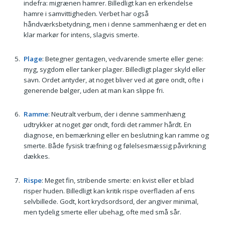
indefra: migrænen hamrer. Billedligt kan en erkendelse
hamre i samvittigheden. Verbet har også
håndværksbetydning, men i denne sammenhæng er det en
klar markør for intens, slagvis smerte.
Plage
: Betegner gentagen, vedvarende smerte eller gene:
myg, sygdom eller tanker plager. Billedligt plager skyld eller
savn. Ordet antyder, at noget bliver ved at gøre ondt, ofte i
generende bølger, uden at man kan slippe fri.
Ramme
: Neutralt verbum, der i denne sammenhæng
udtrykker at noget gør ondt, fordi det rammer hårdt. En
diagnose, en bemærkning eller en beslutning kan ramme og
smerte. Både fysisk træfning og følelsesmæssig påvirkning
dækkes.
Rispe
: Meget fin, stribende smerte: en kvist eller et blad
risper huden. Billedligt kan kritik rispe overfladen af ens
selvbillede. Godt, kort krydsordsord, der angiver minimal,
men tydelig smerte eller ubehag, ofte med små sår.