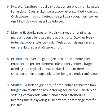
Kvæste
: At påføre kropslig skade, der gør ondt: man kvæstes
i en ulykke. Overført kan selvrespekt eller stolthed kvæstes.
Ordet peger mod konkrete, ofte synlige skader, men rækker
også ind i de dybe, usynlige følelser.
Martre
: Et stærkt, næsten bibelsk farvet ord for pine: at
martre nogen eller være martret af smerte. Dækker fysisk
tortur og dybe, sjælelige kvaler. Velegnet, hvis man ønsker
en høj stilart i svaret på 'gøre ondt'.
Prikke
: Beskriver let, gentagen, prikkende smerte eller
irritation: det prikker i benene, når blodet vender tilbage.
Billedligt kan skyld eller tvivl prikke til én. Et mildere
smerteord, men stadig dækkende for 'gøre ondt' i små doser.
Skuffe
: Skuffelsen gør ondt, når forventninger brister. Kan
bruges om relationer, resultater og selvbillede. Smerten er
stille og vedvarende, ofte blandet med bitterhed. Et
hverdagsnært, psykologisk smerteord, som mange forstår
intuitivt.