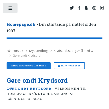
Toggle
Homepage.dk
- Din startside på nettet siden
1997
Forside
Krydsordbog
Krydsordsspørgsmål med G
Gøre ondt Krydsord
KRYDSORDSSPØRGSMÅL MED G
10. JANUAR 2026
Gøre ondt Krydsord
GØRE ONDT KRYDSORD
- VELKOMMEN TIL
HOMEPAGE.DK'S STORE SAMLING AF
LØSNINGSFORSLAG