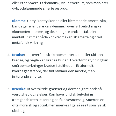
eller et selvværd. Et dramatisk, visuelt verbum, som markerer
dyb, ødelæggende smerte og brud.
Klemme
: Udtrykker trykkende eller klemmende smerte: sko,
bandager eller døre kan klemme. I overført betydning kan
økonomien klemme, og det kan gøre ondt socialt eller
mentalt. Rummer både konkret mekanisk smerte og bred
metaforisk virkning.
Kradse
: Let, overfladisk skrabesmerte: sand eller uld kan
kradse, og negle kan kradse huden. I overført betydning kan
små bemærkninger kradse i stoltheden. Et uformelt,
hverdagsnært ord, der fint rammer den mindre, men
irriterende smerte.
Krænke
: At overskride grænser og dermed gøre ondt på
værdighed og følelser. Kan have juridisk betydning
(rettighedskrænkelser) og en følelsesmæssig. Smerten er
ofte moralsk og social, men mærkes lige så reelt som fysisk
ubehag.