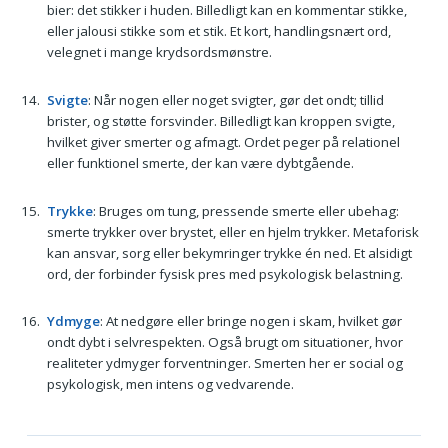
bier: det stikker i huden. Billedligt kan en kommentar stikke,
eller jalousi stikke som et stik. Et kort, handlingsnært ord,
velegnet i mange krydsordsmønstre.
Svigte
: Når nogen eller noget svigter, gør det ondt; tillid
brister, og støtte forsvinder. Billedligt kan kroppen svigte,
hvilket giver smerter og afmagt. Ordet peger på relationel
eller funktionel smerte, der kan være dybtgående.
Trykke
: Bruges om tung, pressende smerte eller ubehag:
smerte trykker over brystet, eller en hjelm trykker. Metaforisk
kan ansvar, sorg eller bekymringer trykke én ned. Et alsidigt
ord, der forbinder fysisk pres med psykologisk belastning.
Ydmyge
: At nedgøre eller bringe nogen i skam, hvilket gør
ondt dybt i selvrespekten. Også brugt om situationer, hvor
realiteter ydmyger forventninger. Smerten her er social og
psykologisk, men intens og vedvarende.