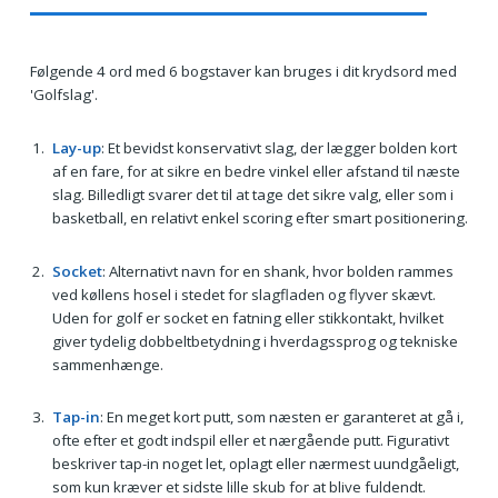
Følgende 4 ord med 6 bogstaver kan bruges i dit krydsord med
'Golfslag'.
Lay-up
: Et bevidst konservativt slag, der lægger bolden kort
af en fare, for at sikre en bedre vinkel eller afstand til næste
slag. Billedligt svarer det til at tage det sikre valg, eller som i
basketball, en relativt enkel scoring efter smart positionering.
Socket
: Alternativt navn for en shank, hvor bolden rammes
ved køllens hosel i stedet for slagfladen og flyver skævt.
Uden for golf er socket en fatning eller stikkontakt, hvilket
giver tydelig dobbeltbetydning i hverdagssprog og tekniske
sammenhænge.
Tap-in
: En meget kort putt, som næsten er garanteret at gå i,
ofte efter et godt indspil eller et nærgående putt. Figurativt
beskriver tap-in noget let, oplagt eller nærmest uundgåeligt,
som kun kræver et sidste lille skub for at blive fuldendt.