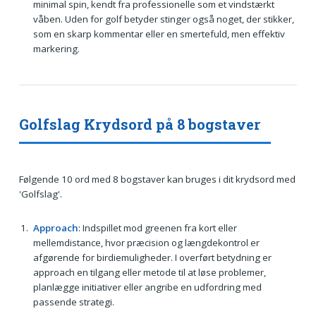
minimal spin, kendt fra professionelle som et vindstærkt
våben. Uden for golf betyder stinger også noget, der stikker,
som en skarp kommentar eller en smertefuld, men effektiv
markering.
Golfslag Krydsord på 8 bogstaver
Følgende 10 ord med 8 bogstaver kan bruges i dit krydsord med
'Golfslag'.
Approach
: Indspillet mod greenen fra kort eller
mellemdistance, hvor præcision og længdekontrol er
afgørende for birdiemuligheder. I overført betydning er
approach en tilgang eller metode til at løse problemer,
planlægge initiativer eller angribe en udfordring med
passende strategi.