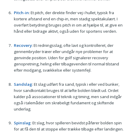
Pitch-in
: Et pitch, der direkte finder vej i hullet, typisk fra
kortere afstand end en chip-in, men stadig spektakulært. I
overført betydning bruges pitch in om at hjælpe til, at give en
hånd eller bidrage aktivt, også uden for sportens verden.
Recovery
: Et redningsslag, ofte lavt og kontrolleret, der
gennembryder træer eller undgår nye problemer for at
genvinde position. Uden for golf signalerer recovery
genopretning, heling eller tilbagevenden til normal tilstand
efter modgang, svækkelse eller systemfejl.
Sandslag
: Et slag udført fra sand, typisk i eller ved bunker,
hvor sandkontakt bruges til at løfte bolden blødt ud. Ordet
kalder på associationer til teknik og timing, men sand indgår
også i talemåder om skrøbeligt fundament og skiftende
underlag.
Spinslag
: Et slag, hvor spilleren bevidst påfører bolden spin
for at få den til at stoppe eller trække tilbage efter landingen.