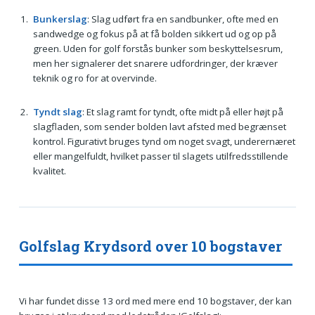
Bunkerslag
: Slag udført fra en sandbunker, ofte med en
sandwedge og fokus på at få bolden sikkert ud og op på
green. Uden for golf forstås bunker som beskyttelsesrum,
men her signalerer det snarere udfordringer, der kræver
teknik og ro for at overvinde.
Tyndt slag
: Et slag ramt for tyndt, ofte midt på eller højt på
slagfladen, som sender bolden lavt afsted med begrænset
kontrol. Figurativt bruges tynd om noget svagt, underernæret
eller mangelfuldt, hvilket passer til slagets utilfredsstillende
kvalitet.
Golfslag Krydsord over 10 bogstaver
Vi har fundet disse 13 ord med mere end 10 bogstaver, der kan