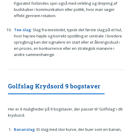
Figurativt forbindes spin også med vinkling og drejning af
budskaber i kommunikation eller politik, hvor man søger
effekt gennem rotation.
Tee-slag
: Slag fra teestedet, typisk det første slag på et hul,
hvor høj tee-højde og korrekt opstilling er centrale. I bredere
sprogbrug kan det signalere en start eller et åbningsskud i
en proces, en konkurrence eller en strategisk manøvre i
andre sammenhænge.
Golfslag Krydsord 9 bogstaver
Her er 6 muligheder på 9 bogstaver, der passer til 'Golfslag' i dit
krydsord.
Bananslag
: Et slag med stor kurve, der buer som en banan,