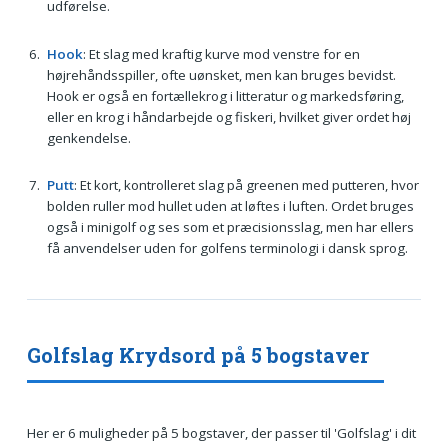
udførelse.
Hook
: Et slag med kraftig kurve mod venstre for en
højrehåndsspiller, ofte uønsket, men kan bruges bevidst.
Hook er også en fortællekrog i litteratur og markedsføring,
eller en krog i håndarbejde og fiskeri, hvilket giver ordet høj
genkendelse.
Putt
: Et kort, kontrolleret slag på greenen med putteren, hvor
bolden ruller mod hullet uden at løftes i luften. Ordet bruges
også i minigolf og ses som et præcisionsslag, men har ellers
få anvendelser uden for golfens terminologi i dansk sprog.
Golfslag Krydsord på 5 bogstaver
Her er 6 muligheder på 5 bogstaver, der passer til 'Golfslag' i dit