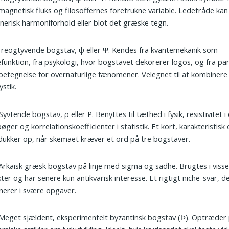
agnetisk fluks og filosoffernes foretrukne variable. Ledetråde kan 
nerisk harmoniforhold eller blot det græske tegn.
Treogtyvende bogstav, ψ eller Ψ. Kendes fra kvantemekanik som
funktion, fra psykologi, hvor bogstavet dekorerer logos, og fra pa
etegnelse for overnaturlige fænomener. Velegnet til at kombiner
stik.
 Syvten­de bogstav, ρ eller Ρ. Benyttes til tæthed i fysik, resistivitet i 
øger og korrelations­koefficienter i statistik. Et kort, karakteristisk
dukker op, når skemaet kræver et ord på tre bogstaver.
 Arkaisk græsk bogstav på linje med sigma og sadhe. Brugtes i visse
kter og har senere kun antikvarisk interesse. Et rigtigt niche-svar, d
erer i svære opgaver.
 Meget sjældent, eksperimentelt byzantinsk bogstav (Ϸ). Optræder 