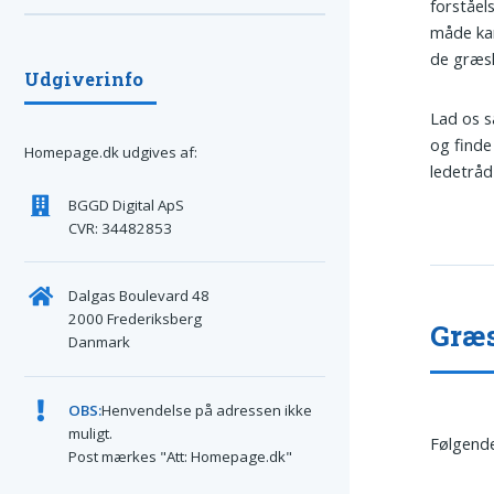
forståel
måde kan
de græsk
Udgiverinfo
Lad os 
og finde 
Homepage.dk udgives af:
ledetråd
BGGD Digital ApS
CVR: 34482853
Dalgas Boulevard 48
2000 Frederiksberg
Græs
Danmark
OBS:
Henvendelse på adressen ikke
muligt.
Følgende
Post mærkes "Att: Homepage.dk"