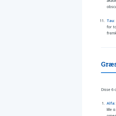
akade
obscu
Tau
:
for t
fremk
Græs
Disse 6 
Alfa
lille
omega