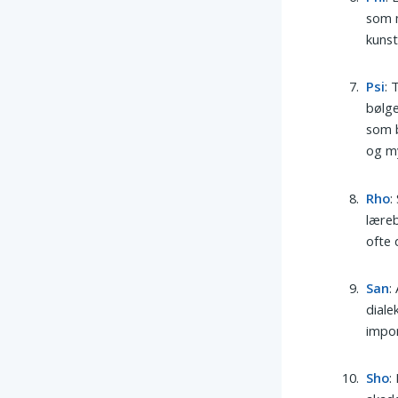
som m
kunst
Psi
: 
bølge
som b
og my
Rho
:
læreb
ofte 
San
:
diale
impon
Sho
: