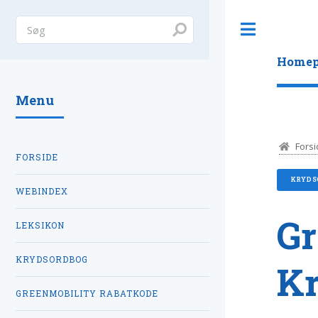
Toggle
Homep
Menu
Forsi
FORSIDE
KRYDS
WEBINDEX
Gr
LEKSIKON
KRYDSORDBOG
K
GREENMOBILITY RABATKODE