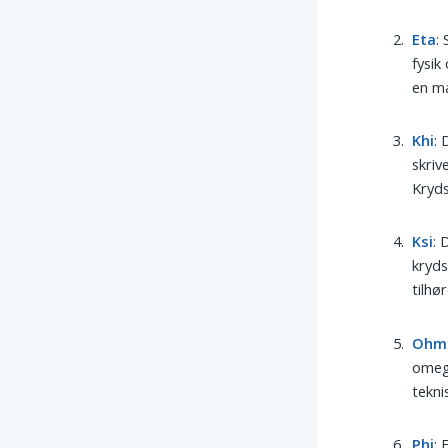
Eta
:
fysik
en må
Khi
: 
skriv
Kryds
Ksi
: 
kryds
tilhø
Ohm
omega
tekni
Phi
: 