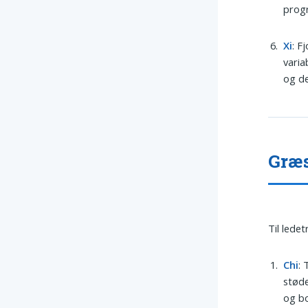
progr
Xi
: F
varia
og d
Græs
Til lede
Chi
: 
støde
og bo