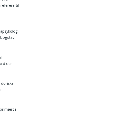
referere til
rapsykologi
e bogstav
el-
 ord der
 doriske
er
primært i