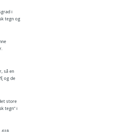
sgrad i
æsk tegn og
enne
r.
r, så en
/ξ og de
det store
k tegn” i
1,618 …,