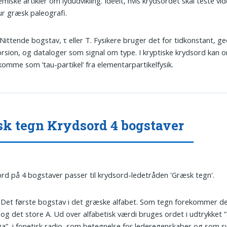
miske artikler om lydudvikling. Ideelt, hvis krydsordet skal teste v
r græsk paleografi.
 Nitten­de bogstav, τ eller Τ. Fysikere bruger det for tidkonstant, g
orsion, og dataloger som signal om type. I kryptiske krydsord kan 
omme som ’tau-partikel’ fra elementarpartikelfysik.
k tegn Krydsord 4 bogstaver
ord på 4 bogstaver passer til krydsord-ledetråden 'Græsk tegn'.
: Det første bogstav i det græske alfabet. Som tegn forekommer d
 α og det store Α. Ud over alfabetisk værdi bruges ordet i udtrykket ”
”, i fonetisk radio, som betegnelse for lederegenskaber og som s