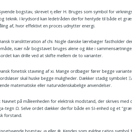
 Syvende bogstav, skrevet η eller Η. Bruges som symbol for virkning
 og teknik. I krydsord kan ledetråden derfor hentyde til både et gr
ling af, hvor effektivt en proces udnytter energi.
Dansk translitteration af chi. Nogle danske lærebøger fastholder d
emåde, især når bogstavet bruges alene og ikke i sammensætninge
ordet kan drille ved at skifte mellem de to varianter.
Dansk fonetisk stavning af xi. Mange ordbøger fører begge variante
ordsløser skal huske begge muligheder. Dækker stadig symbolet Ξ
rende matematiske eller naturvidenskabelige anvendelser.
: Navnet på måleenheden for elektrisk modstand, der skrives med 
-tegn Ω. Selve ordet dækker derfor både en SI-enhed og et ”græs
sk forstand.
Enogtyvende bogstav, φ eller Φ. Kendes som gyldne ratios symbol 