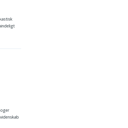
kastisk
indeligt
ologer
avidenskab