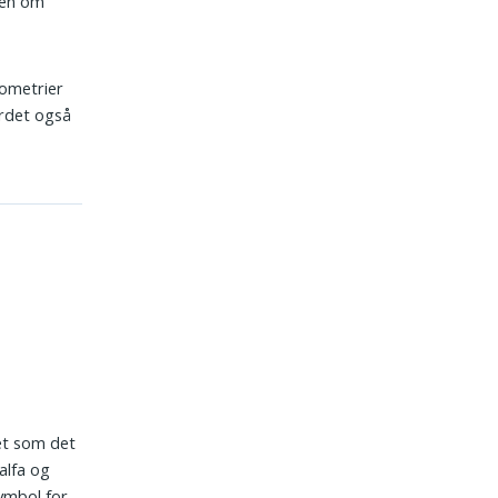
iden om
eometrier
ordet også
et som det
alfa og
ymbol for