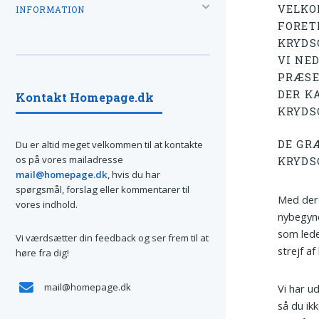
VELKO
INFORMATION
FORET
KRYDS
VI NE
PRÆSE
DER KA
Kontakt Homepage.dk
KRYDS
DE GR
Du er altid meget velkommen til at kontakte
os på vores mailadresse
KRYDS
mail@homepage.dk
, hvis du har
spørgsmål, forslag eller kommentarer til
Med dere
vores indhold.
nybegynd
som lede
Vi værdsætter din feedback og ser frem til at
strejf af
høre fra dig!
mail@homepage.dk
Vi har ud
så du ikk