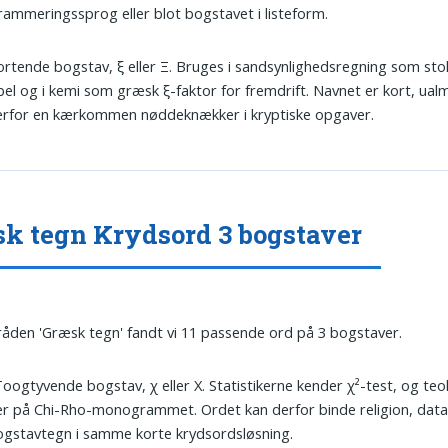
ammeringssprog eller blot bogstavet i listeform.
jortende bogstav, ξ eller Ξ. Bruges i sandsynlighedsregning som sto
bel og i kemi som græsk ξ-faktor for fremdrift. Navnet er kort, ualm
erfor en kærkommen nøddeknækker i kryptiske opgaver.
k tegn Krydsord 3 bogstaver
tråden 'Græsk tegn' fandt vi 11 passende ord på 3 bogstaver.
Toogtyvende bogstav, χ eller Χ. Statistikerne kender χ²-test, og te
r på Chi-Rho-monogrammet. Ordet kan derfor binde religion, dat
gstavtegn i samme korte krydsordsløsning.