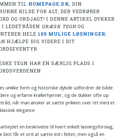
MMEN TIL
HOMEPAGE.DK
, DIN
RUKNE KILDE FOR ALT, DER VEDRØRER
ORD OG ORDJAGT! I DENNE ARTIKEL DYKKER
D I LEDETRÅDEN
GRÆSK TEGN
OG
NTERER HELE
100 MULIGE LØSNINGER
,
N HJÆLPE DIG VIDERE I DIT
ORDSEVENTYR.
ÆSKE TEGN HAR EN SÆRLIG PLADS I
ORDSVERDENEN
s unikke form og historiske dybde udfordrer de både
ere og erfarne krøllerhjerner, og de dukker ofte op
tråd, når man ønsker at sætte prikken over i’et med et
 klassisk elegance.
arbejdet en beskrivelse til hvert enkelt løsningsforslag,
e blot får et ord at sætte ind i feltet, men også en