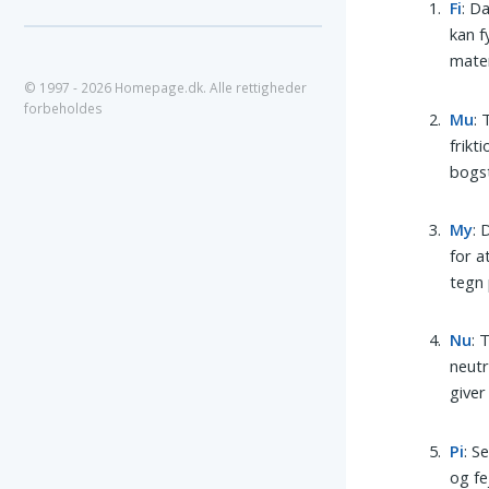
Fi
: D
kan f
mate
© 1997 - 2026 Homepage.dk. Alle rettigheder
forbeholdes
Mu
: 
frikt
bogst
My
: 
for a
tegn 
Nu
: 
neutr
giver
Pi
: S
og fe