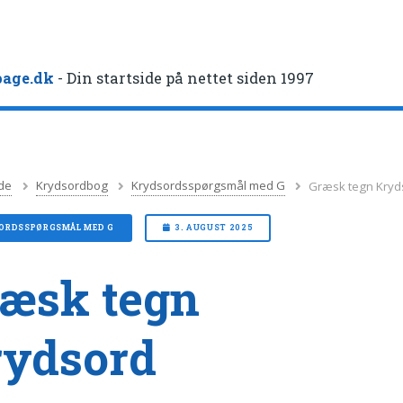
age.dk
- Din startside på nettet siden 1997
de
Krydsordbog
Krydsordsspørgsmål med G
Græsk tegn Kryd
ORDSSPØRGSMÅL MED G
3. AUGUST 2025
æsk tegn
rydsord