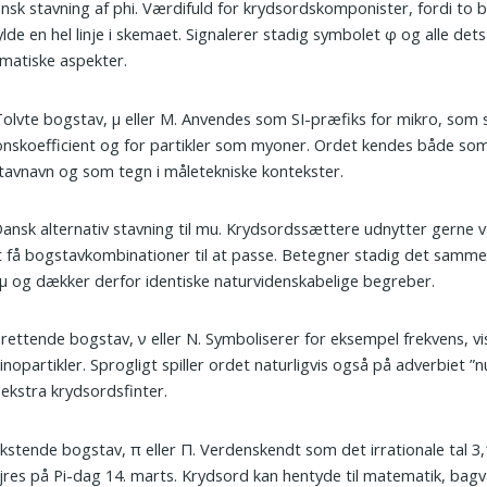
ansk stavning af phi. Værdifuld for krydsordskomponister, fordi to 
ylde en hel linje i skemaet. Signalerer stadig symbolet φ og alle dets
matiske aspekter.
Tolvte bogstav, μ eller Μ. Anvendes som SI-præfiks for mikro, som
ionskoefficient og for partikler som myoner. Ordet kendes både so
avnavn og som tegn i måletekniske kontekster.
Dansk alternativ stavning til mu. Krydsordssættere udnytter gerne 
t få bogstavkombinationer til at passe. Betegner stadig det samm
μ og dækker derfor identiske naturvidenskabelige begreber.
Trettende bogstav, ν eller Ν. Symboliserer for eksempel frekvens, vi
inopartikler. Sprogligt spiller ordet naturligvis også på adverbiet ”nu
 ekstra krydsordsfinter.
eksten­de bogstav, π eller Π. Verdenskendt som det irrationale tal 
jres på Pi-dag 14. marts. Krydsord kan hentyde til matematik, bag