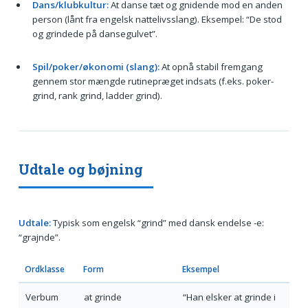
Dans/klubkultur:
At danse tæt og gnidende mod en anden
person (lånt fra engelsk nattelivsslang). Eksempel: “De stod
og grindede på dansegulvet”.
Spil/poker/økonomi (slang):
At opnå stabil fremgang
gennem stor mængde rutinepræget indsats (f.eks. poker-
grind, rank grind, ladder grind).
Udtale og bøjning
Udtale:
Typisk som engelsk “grind” med dansk endelse -e:
“grajnde”.
Ordklasse
Form
Eksempel
Verbum
at grinde
“Han elsker at grinde i