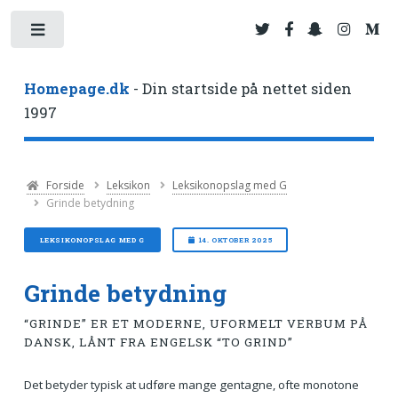
Toggle
Homepage.dk
- Din startside på nettet siden
1997
Forside
Leksikon
Leksikonopslag med G
Grinde betydning
LEKSIKONOPSLAG MED G
14. OKTOBER 2025
Grinde betydning
“GRINDE” ER ET MODERNE, UFORMELT VERBUM PÅ
DANSK, LÅNT FRA ENGELSK “TO GRIND”
Det betyder typisk at udføre mange gentagne, ofte monotone