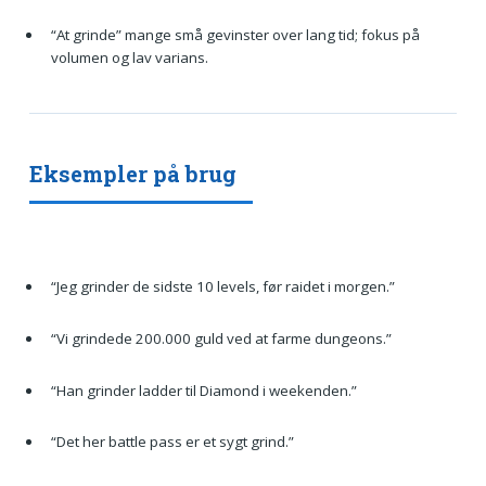
“At grinde” mange små gevinster over lang tid; fokus på
volumen og lav varians.
Eksempler på brug
“Jeg grinder de sidste 10 levels, før raidet i morgen.”
“Vi grindede 200.000 guld ved at farme dungeons.”
“Han grinder ladder til Diamond i weekenden.”
“Det her battle pass er et sygt grind.”