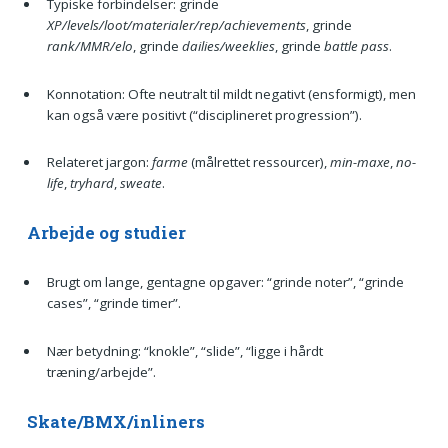
Typiske forbindelser: grinde
XP/levels/loot/materialer/rep/achievements
, grinde
rank/MMR/elo
, grinde
dailies/weeklies
, grinde
battle pass
.
Konnotation: Ofte neutralt til mildt negativt (ensformigt), men
kan også være positivt (“disciplineret progression”).
Relateret jargon:
farme
(målrettet ressourcer),
min-maxe
,
no-
life
,
tryhard
,
sweate
.
Arbejde og studier
Brugt om lange, gentagne opgaver: “grinde noter”, “grinde
cases”, “grinde timer”.
Nær betydning: “knokle”, “slide”, “ligge i hårdt
træning/arbejde”.
Skate/BMX/inliners