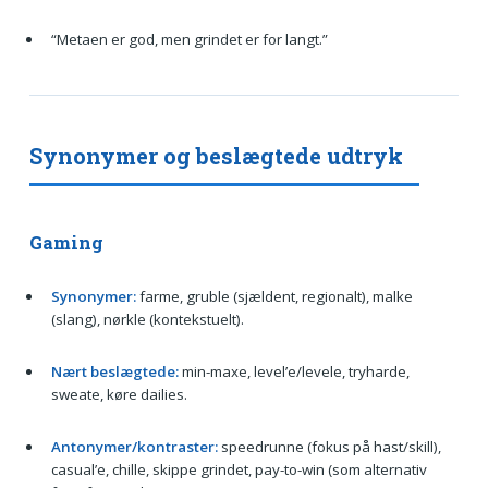
“Metaen er god, men grindet er for langt.”
Synonymer og beslægtede udtryk
Gaming
Synonymer:
farme, gruble (sjældent, regionalt), malke
(slang), nørkle (kontekstuelt).
Nært beslægtede:
min-maxe, level’e/levele, tryharde,
sweate, køre dailies.
Antonymer/kontraster:
speedrunne (fokus på hast/skill),
casual’e, chille, skippe grindet, pay-to-win (som alternativ