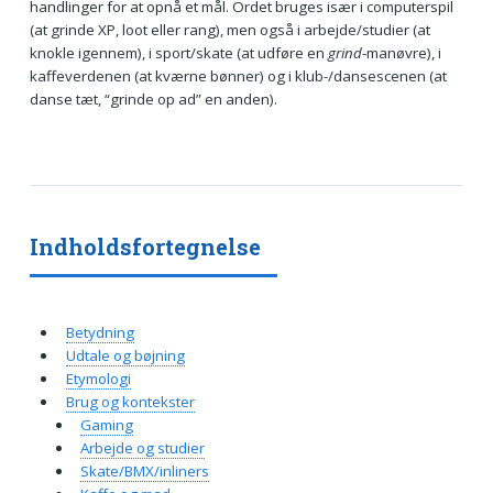
handlinger for at opnå et mål. Ordet bruges især i computerspil
(at grinde XP, loot eller rang), men også i arbejde/studier (at
knokle igennem), i sport/skate (at udføre en
grind
-manøvre), i
kaffeverdenen (at kværne bønner) og i klub-/dansescenen (at
danse tæt, “grinde op ad” en anden).
Indholdsfortegnelse
Betydning
Udtale og bøjning
Etymologi
Brug og kontekster
Gaming
Arbejde og studier
Skate/BMX/inliners