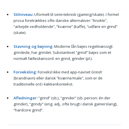
Stilniveau:
Uformelt til semi-teknisk (gaming/skate). I formel
prosa foretrækkes ofte danske alternativer: “knokle”,
“arbejde vedholdende”, “kværne” (kaffe), “udføre en grind”
(skate).
Stavning og bøjning:
Moderne lån bøjes regelmæssigt:
grindede, har grindet. Substantivet “grind” bøjes som et
normalt fælleskønsord: en grind, grinder (pl.).
Forveksling:
Forveksl ikke med app-navnet
Grindr
(brandnavn) eller dansk “kværne/male”, som er de
traditionelle ord i køkkenkontekst.
Afledninger:
“grind” (sb.), “grinder” (sb. person: én der
grinder), “grindy” (eng. adj., ofte brugt i dansk gamerslang),
“hardcore grind”.