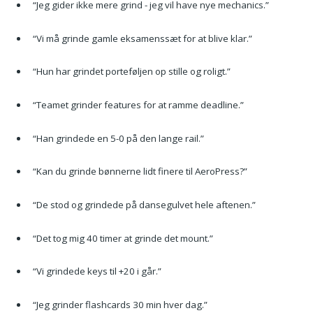
“Jeg gider ikke mere grind - jeg vil have nye mechanics.”
“Vi må grinde gamle eksamenssæt for at blive klar.”
“Hun har grindet porteføljen op stille og roligt.”
“Teamet grinder features for at ramme deadline.”
“Han grindede en 5-0 på den lange rail.”
“Kan du grinde bønnerne lidt finere til AeroPress?”
“De stod og grindede på dansegulvet hele aftenen.”
“Det tog mig 40 timer at grinde det mount.”
“Vi grindede keys til +20 i går.”
“Jeg grinder flashcards 30 min hver dag.”