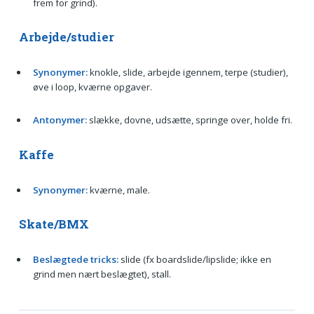
frem for grind).
Arbejde/studier
Synonymer:
knokle, slide, arbejde igennem, terpe (studier),
øve i loop, kværne opgaver.
Antonymer:
slække, dovne, udsætte, springe over, holde fri.
Kaffe
Synonymer:
kværne, male.
Skate/BMX
Beslægtede tricks:
slide (fx boardslide/lipslide; ikke en
grind men nært beslægtet), stall.