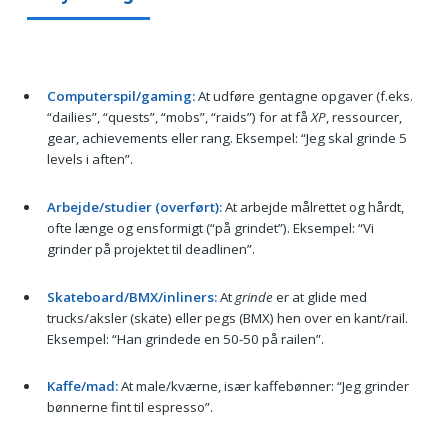
Computerspil/gaming:
At udføre gentagne opgaver (f.eks.
“dailies”, “quests”, “mobs”, “raids”) for at få
XP
, ressourcer,
gear, achievements eller rang. Eksempel: “Jeg skal grinde 5
levels i aften”.
Arbejde/studier (overført):
At arbejde målrettet og hårdt,
ofte længe og ensformigt (“på grindet”). Eksempel: “Vi
grinder på projektet til deadlinen”.
Skateboard/BMX/inliners:
At
grinde
er at glide med
trucks/aksler (skate) eller pegs (BMX) hen over en kant/rail.
Eksempel: “Han grindede en 50-50 på railen”.
Kaffe/mad:
At male/kværne, især kaffebønner: “Jeg grinder
bønnerne fint til espresso”.