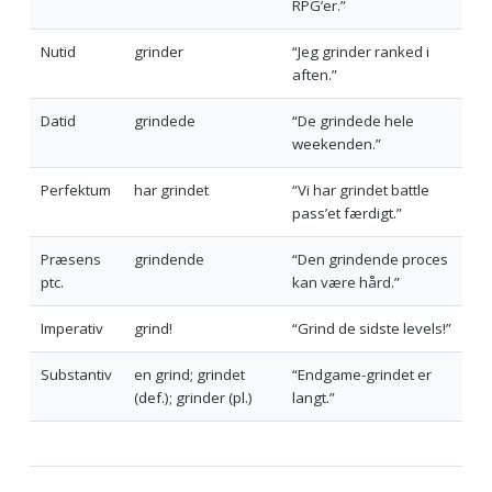
RPG’er.”
Nutid
grinder
“Jeg grinder ranked i
aften.”
Datid
grindede
“De grindede hele
weekenden.”
Perfektum
har grindet
“Vi har grindet battle
pass’et færdigt.”
Præsens
grindende
“Den grindende proces
ptc.
kan være hård.”
Imperativ
grind!
“Grind de sidste levels!”
Substantiv
en grind; grindet
“Endgame-grindet er
(def.); grinder (pl.)
langt.”