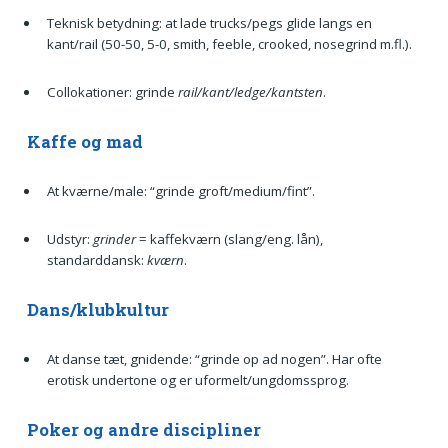
Teknisk betydning: at lade trucks/pegs glide langs en
kant/rail (50-50, 5-0, smith, feeble, crooked, nosegrind m.fl.).
Collokationer: grinde
rail/kant/ledge/kantsten
.
Kaffe og mad
At kværne/male: “grinde groft/medium/fint”.
Udstyr:
grinder
= kaffekværn (slang/eng. lån),
standarddansk:
kværn
.
Dans/klubkultur
At danse tæt, gnidende: “grinde op ad nogen”. Har ofte
erotisk undertone og er uformelt/ungdomssprog.
Poker og andre discipliner