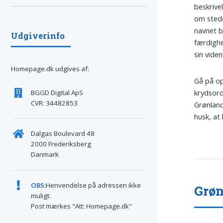
beskrive
om stede
navnet b
Udgiverinfo
færdighe
sin viden
Homepage.dk udgives af:
Gå på opd
krydsord
BGGD Digital ApS
CVR: 34482853
Grønland
husk, at
Dalgas Boulevard 48
2000 Frederiksberg
Danmark
OBS:
Henvendelse på adressen ikke
Grøn
muligt.
Post mærkes "Att: Homepage.dk"