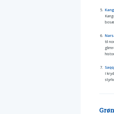
Kan
Kange
bosæt
Nars
til n
glimr
histo
Saqq
I kry
styrk
Grøn