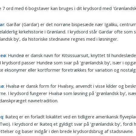
 7 ord med 6 bogstaver kan bruges i dit krydsord med 'Grønlandsk
ar
: Garðar (Gardar) er det norrøne bispesæde nær Igaliku, centrum
lalderlig kirkehistorie i Grønland. I krydsord står Gardar ofte som 
landsk by', da historiske stednavne regnes med i løsninger.
deø
: Hundeø er dansk navn for Kitsissuarsuit, knyttet til hundeslæd
. I krydsord passer Hundeø som svar på 'grønlandsk by', især i opga
e eksonymer eller kortformer foretrækkes for variation og nostalgi
sø
: Hvalsø er dansk form for Hvalsey, anvendt i visse kilder og beskr
rne. I krydsord fungerer Hvalsø som løsning på 'grønlandsk by', isæ
danskpræget navnetradition.
eq
: Ikateq er en forladt lokalitet ved en tidligere amerikansk flyvepla
Two). I krydsord er Ikateq et gyldigt svar på 'grønlandsk by', fordi h
telser og baser indgår i den brede krydsordsbrug af stadsnavne.