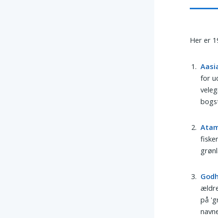
Her er 1
Aasi
for u
veleg
bogs
Ata
fiske
grønl
God
ældre
på 'g
navn