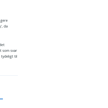
igere
', da
det
gt som svar
tydeligt til