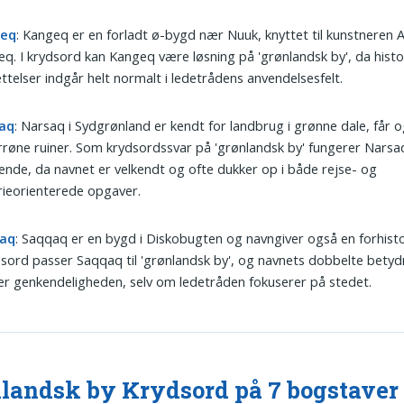
geq
: Kangeq er en forladt ø-bygd nær Nuuk, knyttet til kunstneren 
q. I krydsord kan Kangeq være løsning på 'grønlandsk by', da histo
telser indgår helt normalt i ledetrådens anvendelsesfelt.
aq
: Narsaq i Sydgrønland er kendt for landbrug i grønne dale, får
orrøne ruiner. Som krydsordssvar på 'grønlandsk by' fungerer Narsa
ende, da navnet er velkendt og ofte dukker op i både rejse- og
rieorienterede opgaver.
aq
: Saqqaq er en bygd i Diskobugten og navngiver også en forhistor
dsord passer Saqqaq til 'grønlandsk by', og navnets dobbelte betyd
er genkendeligheden, selv om ledetråden fokuserer på stedet.
landsk by Krydsord på 7 bogstaver