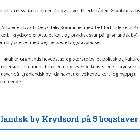
amlet 2 relevante ord med 4 bogstaver til ledetråden 'Grønlandsk by
: Attu er en bygd i Qeqertalik Kommune, med tæt forbindelse til K
skeri. I krydsord er Attu et kort og praktisk svar på 'grønlandsk by',
r i krydsfelter med begrænsede bogstavpladser.
k
: Nuuk er Grønlands hovedstad og største by, et politisk og kultur
niversiteter, nationalt museum og levende kunstscene. I krydsord 
t svar på 'grønlandsk by', da navnet er velkendt, kort, og hyppigt
kommende.
landsk by Krydsord på 5 bogstaver