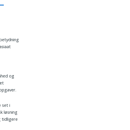
 betydning
asiaat
i
nhed og
et
 opgaver.
 set i
sk løsning
 tidligere