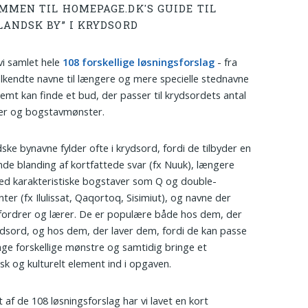
MMEN TIL HOMEPAGE.DK'S GUIDE TIL
LANDSK BY” I KRYDSORD
vi samlet hele
108 forskellige løsningsforslag
- fra
elkendte navne til længere og mere specielle stednavne
nemt kan finde et bud, der passer til krydsordets antal
er og bogstavmønster.
ske bynavne fylder ofte i krydsord, fordi de tilbyder en
e blanding af kortfattede svar (fx Nuuk), længere
d karakteristiske bogstaver som Q og double-
ter (fx Ilulissat, Qaqortoq, Sisimiut), og navne der
ordrer og lærer. De er populære både hos dem, der
ydsord, og hos dem, der laver dem, fordi de kan passe
nge forskellige mønstre og samtidig bringe et
sk og kulturelt element ind i opgaven.
t af de 108 løsningsforslag har vi lavet en kort