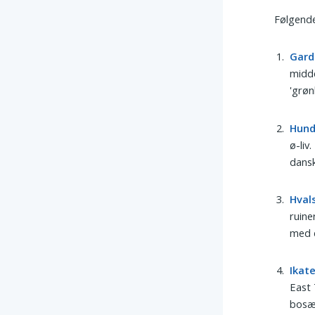
Følgende
Gard
midde
'grøn
Hun
ø-liv
dansk
Hval
ruine
med 
Ikat
East 
bosæt