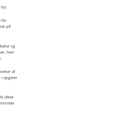
 by'.
 for
svar på
ekultur og
ver, hvor
.
ivelser af
r i opgaver
ds (Bluie
istoriske