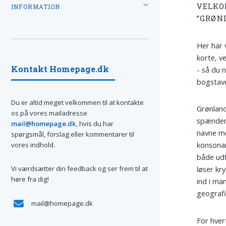
VELKO
INFORMATION
”GRØN
Her har 
korte, v
Kontakt Homepage.dk
- så du 
bogstav
Du er altid meget velkommen til at kontakte
Grønland
os på vores mailadresse
spændend
mail@homepage.dk
, hvis du har
navne me
spørgsmål, forslag eller kommentarer til
konsonan
vores indhold.
både udf
Vi værdsætter din feedback og ser frem til at
løser kr
høre fra dig!
ind i ma
geografi
mail@homepage.dk
For hver