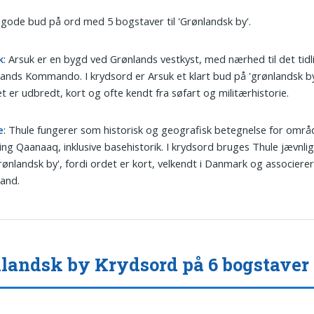
 gode bud på ord med 5 bogstaver til 'Grønlandsk by'.
k
: Arsuk er en bygd ved Grønlands vestkyst, med nærhed til det tidl
ands Kommando. I krydsord er Arsuk et klart bud på 'grønlandsk by
t er udbredt, kort og ofte kendt fra søfart og militærhistorie.
e
: Thule fungerer som historisk og geografisk betegnelse for områ
ng Qaanaaq, inklusive basehistorik. I krydsord bruges Thule jævnli
rønlandsk by', fordi ordet er kort, velkendt i Danmark og associerer 
and.
landsk by Krydsord på 6 bogstaver