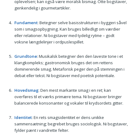
oplevelsen; kan også være moralsk bismag. Otte bogstaver,
genkendelig i gourmetartikler.
Fundament
: Betegner selve basisstrukturen i byggeri såvel
som i smagsopbygning. Kan bruges billedligt om værdier
eller relationer. Ni bogstaver med tydelig rytme – godt
voksne længdelinjer i ordpuslespillet.
Grundtone
: Musikalsk betegner den den laveste tone i et
klangkompleks; gastronomisk bruges det om rettens
dominerende smag. Metaforisk peger den på stemningen i
debat eller tekst. Ni bogstaver med poetisk potentiale.
Hovedsmag
: Den mest markante smag i en ret; kan
overføres til et værks primære tema. Ni bogstaver bringer
balancerede konsonanter og vokaler til krydsordets gitter.
Identitet
: En rets smagsidentitet er dens unikke
sammensætning; begrebet bruges sociologisk. Ni bogstaver,
fylder pænt i vandrette felter.