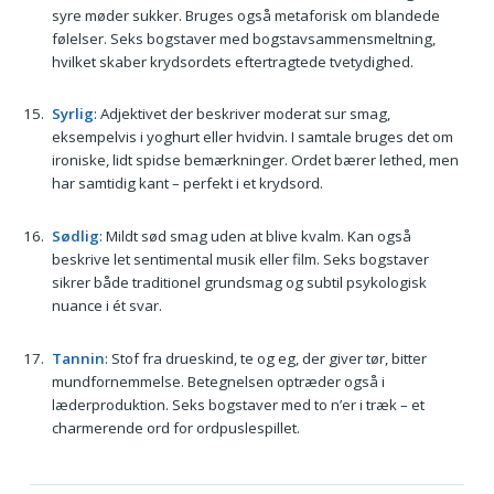
syre møder sukker. Bruges også metaforisk om blandede
følelser. Seks bogstaver med bogstavsammensmeltning,
hvilket skaber krydsordets eftertragtede tvetydighed.
Syrlig
: Adjektivet der beskriver moderat sur smag,
eksempelvis i yoghurt eller hvidvin. I samtale bruges det om
ironiske, lidt spidse bemærkninger. Ordet bærer lethed, men
har samtidig kant – perfekt i et krydsord.
Sødlig
: Mildt sød smag uden at blive kvalm. Kan også
beskrive let sentimental musik eller film. Seks bogstaver
sikrer både traditionel grundsmag og subtil psykologisk
nuance i ét svar.
Tannin
: Stof fra drueskind, te og eg, der giver tør, bitter
mundfornemmelse. Betegnelsen optræder også i
læderproduktion. Seks bogstaver med to n’er i træk – et
charmerende ord for ordpuslespillet.