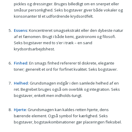
pickles og dressinger. Bruges billedligt om en snerpet eller
småsur personlighed. Seks bogstaver giver både vokaler og
konsonanter til et udfordrende krydsordfelt.
Essens
: Koncentreret smagsekstrakt eller den dybeste natur
af et fænomen. Brugt i både kemi, gastronomi og filosofi.
Seks bogstaver med to s’er i træk – en sand
krydsordsarbejdshest.
Finhed
: En smags finhed refererer til diskrete, elegante
toner; generelt et ord for forfinet kvalitet. Seks bogstaver.
Helhed
: Grundsmagen indgår i den samlede helhed af en
ret. Begrebet bruges også om overblik og integration. Seks
bogstaver, enkelt men indholds-tungt.
Hjerte
: Grundsmagen kan kaldes retten hjerte, dens
bærende element. Også symbol for kærlighed. Seks
bogstaver, bogstavkombinationer gør placeringen fleksibel.