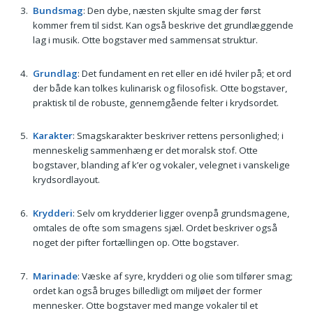
Bundsmag
: Den dybe, næsten skjulte smag der først
kommer frem til sidst. Kan også beskrive det grundlæggende
lag i musik. Otte bogstaver med sammensat struktur.
Grundlag
: Det fundament en ret eller en idé hviler på; et ord
der både kan tolkes kulinarisk og filosofisk. Otte bogstaver,
praktisk til de robuste, gennemgående felter i krydsordet.
Karakter
: Smagskarakter beskriver rettens personlighed; i
menneskelig sammenhæng er det moralsk stof. Otte
bogstaver, blanding af k’er og vokaler, velegnet i vanskelige
krydsordlayout.
Krydderi
: Selv om krydderier ligger ovenpå grundsmagene,
omtales de ofte som smagens sjæl. Ordet beskriver også
noget der pifter fortællingen op. Otte bogstaver.
Marinade
: Væske af syre, krydderi og olie som tilfører smag;
ordet kan også bruges billedligt om miljøet der former
mennesker. Otte bogstaver med mange vokaler til et