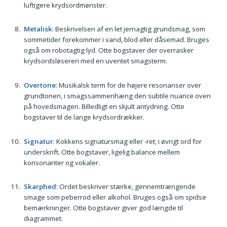
luftigere krydsordmønster.
Metalisk
: Beskrivelsen af en let jernagtig grundsmag, som
sommetider forekommer i vand, blod eller dåsemad. Bruges
også om robotagtig lyd. Otte bogstaver der overrasker
krydsordsløseren med en uventet smagsterm.
Overtone
: Musikalsk term for de højere resonanser over
grundtonen, i smagssammenhæng den subtile nuance oven
på hovedsmagen. Billedligt en skjult antydning. Otte
bogstaver til de lange krydsordrækker.
Signatur
: Kokkens signatursmag eller -ret; i øvrigt ord for
underskrift. Otte bogstaver, ligelig balance mellem
konsonanter og vokaler.
Skarphed
: Ordet beskriver stærke, gennemtrængende
smage som peberrod eller alkohol. Bruges også om spidse
bemærkninger. Otte bogstaver giver god længde til
diagrammet.