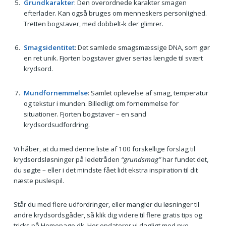
Grundkarakter
: Den overordnede karakter smagen
efterlader. Kan også bruges om menneskers personlighed.
Tretten bogstaver, med dobbelt-k der glimrer.
Smagsidentitet
: Det samlede smagsmæssige DNA, som gør
en ret unik. Fjorten bogstaver giver seriøs længde til svært
krydsord.
Mundfornemmelse
: Samlet oplevelse af smag, temperatur
og tekstur i munden. Billedligt om fornemmelse for
situationer. Fjorten bogstaver – en sand
krydsordsudfordring.
Vi håber, at du med denne liste af 100 forskellige forslag til
krydsordsløsninger på ledetråden
“grundsmag”
har fundet det,
du søgte – eller i det mindste fået lidt ekstra inspiration til dit
næste puslespil.
Står du med flere udfordringer, eller mangler du løsninger til
andre krydsordsgåder, så klik dig videre til flere gratis tips og
tricks på Homepage.dk. Her opdaterer vi dagligt med nye