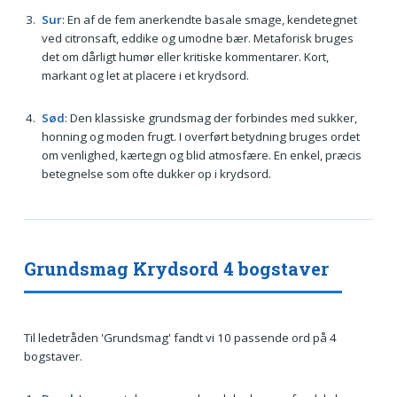
Sur
: En af de fem anerkendte basale smage, kendetegnet
ved citronsaft, eddike og umodne bær. Metaforisk bruges
det om dårligt humør eller kritiske kommentarer. Kort,
markant og let at placere i et krydsord.
Sød
: Den klassiske grundsmag der forbindes med sukker,
honning og moden frugt. I overført betydning bruges ordet
om venlighed, kærtegn og blid atmosfære. En enkel, præcis
betegnelse som ofte dukker op i krydsord.
Grundsmag Krydsord 4 bogstaver
Til ledetråden 'Grundsmag' fandt vi 10 passende ord på 4
bogstaver.