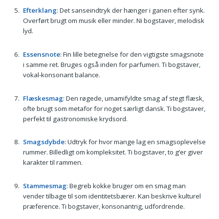
Efterklang
: Det sanseindtryk der hænger i ganen efter synk.
Overført brugt om musik eller minder. Ni bogstaver, melodisk
lyd.
Essensnote
: Fin lille betegnelse for den vigtigste smagsnote
i samme ret. Bruges også inden for parfumeri. Ti bogstaver,
vokal-konsonant balance.
Flæskesmag
: Den røgede, umamifyldte smag af stegt flæsk,
ofte brugt som metafor for noget særligt dansk. Ti bogstaver,
perfekt til gastronomiske krydsord.
Smagsdybde
: Udtryk for hvor mange lag en smagsoplevelse
rummer. Billedligt om kompleksitet. Ti bogstaver, to g’er giver
karakter til rammen.
Stammesmag
: Begreb kokke bruger om en smag man
vender tilbage til som identitetsbærer. Kan beskrive kulturel
præference. Ti bogstaver, konsonantrig, udfordrende.