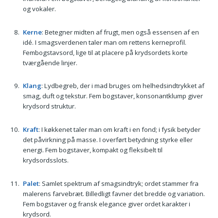
og vokaler.
Kerne
: Betegner midten af frugt, men også essensen af en
idé. I smagsverdenen taler man om rettens kerneprofil.
Fembogstavsord, lige til at placere på krydsordets korte
tværgående linjer.
Klang
: Lydbegreb, der i mad bruges om helhedsindtrykket af
smag, duft og tekstur. Fem bogstaver, konsonantklump giver
krydsord struktur.
Kraft
: I køkkenet taler man om kraft i en fond; i fysik betyder
det påvirkning på masse. I overført betydning styrke eller
energi. Fem bogstaver, kompakt og fleksibelt til
krydsordsslots.
Palet
: Samlet spektrum af smagsindtryk; ordet stammer fra
malerens farvebræt. Billedligt favner det bredde og variation.
Fem bogstaver og fransk elegance giver ordet karakter i
krydsord.