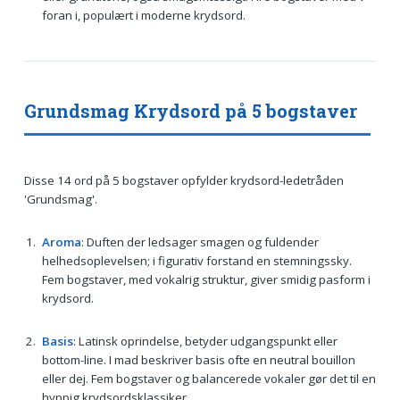
foran i, populært i moderne krydsord.
Grundsmag Krydsord på 5 bogstaver
Disse 14 ord på 5 bogstaver opfylder krydsord-ledetråden
'Grundsmag'.
Aroma
: Duften der ledsager smagen og fuldender
helhedsoplevelsen; i figurativ forstand en stemningssky.
Fem bogstaver, med vokalrig struktur, giver smidig pasform i
krydsord.
Basis
: Latinsk oprindelse, betyder udgangspunkt eller
bottom-line. I mad beskriver basis ofte en neutral bouillon
eller dej. Fem bogstaver og balancerede vokaler gør det til en
hyppig krydsordsklassiker.