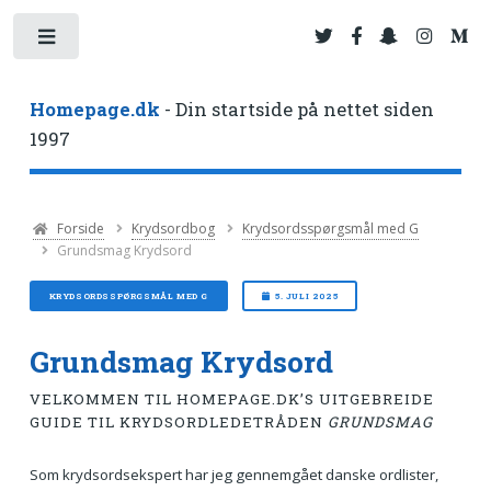
Toggle
Homepage.dk
- Din startside på nettet siden
1997
Forside
Krydsordbog
Krydsordsspørgsmål med G
Grundsmag Krydsord
KRYDSORDSSPØRGSMÅL MED G
5. JULI 2025
Grundsmag Krydsord
VELKOMMEN TIL HOMEPAGE.DK’S UITGEBREIDE
GUIDE TIL KRYDSORDLEDETRÅDEN
GRUNDSMAG
Som krydsordsekspert har jeg gennemgået danske ordlister,