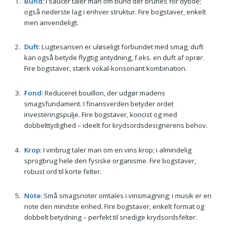
Bund
: I saucer taler man om bund der brunes for dybde;
også nederste lag i enhver struktur. Fire bogstaver, enkelt
men anvendeligt.
Duft
: Lugtesansen er uløseligt forbundet med smag; duft
kan også betyde flygtig antydning, f.eks. en duft af oprør.
Fire bogstaver, stærk vokal-konsonant kombination.
Fond
: Reduceret bouillon, der udgør madens
smagsfundament. I finansverden betyder ordet
investeringspulje. Fire bogstaver, koncist og med
dobbelttydighed – ideelt for krydsordsdesignerens behov.
Krop
: I vinbrug taler man om en vins krop; i almindelig
sprogbrug hele den fysiske organisme. Fire bogstaver,
robust ord til korte felter.
Note
: Små smagsnoter omtales i vinsmagning; i musik er en
note den mindste enhed. Fire bogstaver, enkelt format og
dobbelt betydning – perfekt til snedige krydsordsfelter.