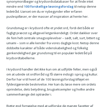
synonymordbøger og krydsordsdatabaser for at finde intet
mindre end
100 forskellige løsningsforslag
til netop denne
ledetråd. Uanset om du er nybegynder eller erfaren
puslespilløser, er der masser af inspiration at hente her.
Grundsmag er i krydsord ofte et yndet ord, fordi det både er
fagligt præcist og alligevel letgenkendeligt. Ordet dækker over
de fem helt centrale smagsoplevelser – sødt, salt, surt, bittert og
umami – som vi alle kender fra vores daglige kost. Netop denne
dobbelte karakter af både videnskabelighed og folkelig
genkendelighed gør
grundsmag
til en populær ledetråd på
krydsordtabellerne.
I krydsord handler det ikke kun om at udfylde felter, men også
om at udvide sit ordforråd og få større indsigt i sprog og kultur.
Derfor har vi til hvert af de 100 løsningsforslag tilføjet en
fyldestgørende beskrivelse. Her kan du læse mere om ordets
oprindelse, dets betydning, brugseksempler og hvilke andre
sammenhænge det optræder i.
Rigtig god fornøjelse med at udforske de mange facetter af