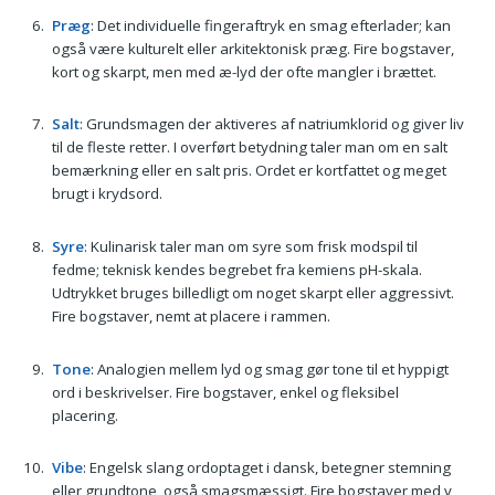
Præg
: Det individuelle fingeraftryk en smag efterlader; kan
også være kulturelt eller arkitektonisk præg. Fire bogstaver,
kort og skarpt, men med æ-lyd der ofte mangler i brættet.
Salt
: Grundsmagen der aktiveres af natriumklorid og giver liv
til de fleste retter. I overført betydning taler man om en salt
bemærkning eller en salt pris. Ordet er kortfattet og meget
brugt i krydsord.
Syre
: Kulinarisk taler man om syre som frisk modspil til
fedme; teknisk kendes begrebet fra kemiens pH-skala.
Udtrykket bruges billedligt om noget skarpt eller aggressivt.
Fire bogstaver, nemt at placere i rammen.
Tone
: Analogien mellem lyd og smag gør tone til et hyppigt
ord i beskrivelser. Fire bogstaver, enkel og fleksibel
placering.
Vibe
: Engelsk slang ordoptaget i dansk, betegner stemning
eller grundtone, også smagsmæssigt. Fire bogstaver med v