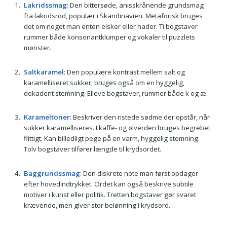
Lakridssmag
: Den bittersøde, anisskrånende grundsmag
fra lakridsrod, populær i Skandinavien. Metaforisk bruges
det om noget man enten elsker eller hader. Ti bogstaver
rummer både konsonantklumper og vokaler til puzzlets
mønster.
Saltkaramel
: Den populære kontrast mellem salt og
karamelliseret sukker; bruges også om en hyggelig,
dekadent stemning. Elleve bogstaver, rummer både k og æ.
Karameltoner
: Beskriver den ristede sødme der opstår, når
sukker karamelliseres. I kaffe- og ølverden bruges begrebet
flittigt. Kan billedligt pege på en varm, hyggelig stemning.
Tolv bogstaver tilfører længde til krydsordet.
Baggrundssmag
: Den diskrete note man først opdager
efter hovedindtrykket. Ordet kan også beskrive subtile
motiver i kunst eller politik. Tretten bogstaver gør svaret
krævende, men giver stor belønning i krydsord.