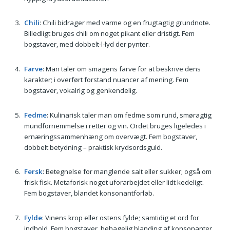
Chili
: Chili bidrager med varme og en frugtagtig grundnote.
Billedligt bruges chili om noget pikant eller dristigt. Fem
bogstaver, med dobbelt-l-lyd der pynter.
Farve
: Man taler om smagens farve for at beskrive dens
karakter; i overført forstand nuancer af mening. Fem
bogstaver, vokalrig og genkendelig.
Fedme
: Kulinarisk taler man om fedme som rund, smøragtig
mundfornemmelse i retter og vin. Ordet bruges ligeledes i
ernæringssammenhæng om overvægt. Fem bogstaver,
dobbelt betydning – praktisk krydsordsguld.
Fersk
: Betegnelse for manglende salt eller sukker; også om
frisk fisk. Metaforisk noget uforarbejdet eller lidt kedeligt.
Fem bogstaver, blandet konsonantforløb.
Fylde
: Vinens krop eller ostens fylde; samtidig et ord for
indhold. Fem bogstaver, behagelig blanding af konsonanter