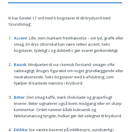
Vi har fundet 17 ord med 6 bogstaver til dit krydsord med
'Grundsmag'.
Accent
: Lille, men markant fremhævelse – om lyd, grafik eller
smag. En drys citronskal kan være retten accent. Seks
bogstaver, tydeligt c og dobbelt-c gør svaret genkendeligt.
Basisk
: Modparten til sur i kemisk forstand; smager ofte
sæbeagtigt. Bruges figurativt om noget grundlæggende eller
neutraliserende. Seks bogstaver med k-afslutning, som
hjælper til kantede mønstre i krydsord.
Bitter
: Den smag kaffe, mørk chokolade og grapefrugt
leverer. Bitter signalerer også livets modgang eller en skarp
kommentar. Ordet rummer både kulinarisk og
følelsesmæssig tyngde, hvilket gør det velegnet til krydsord.
Eddike
: Sur væske baseret på eddikesyre, uundværlig i