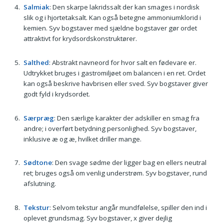
Salmiak
: Den skarpe lakridssalt der kan smages i nordisk
slik og i hjortetaksalt. Kan også betegne ammoniumklorid i
kemien. Syv bogstaver med sjældne bogstaver gør ordet
attraktivt for krydsordskonstruktører.
Salthed
: Abstrakt navneord for hvor salt en fødevare er.
Udtrykket bruges i gastromiljøet om balancen i en ret. Ordet
kan også beskrive havbrisen eller sved. Syv bogstaver giver
godt fyld i krydsordet.
Særpræg
: Den særlige karakter der adskiller en smag fra
andre; i overført betydning personlighed. Syv bogstaver,
inklusive æ og æ, hvilket driller mange.
Sødtone
: Den svage sødme der ligger bag en ellers neutral
ret; bruges også om venlig understrøm. Syv bogstaver, rund
afslutning.
Tekstur
: Selvom tekstur angår mundfølelse, spiller den ind i
oplevet grundsmag. Syv bogstaver, x giver dejlig