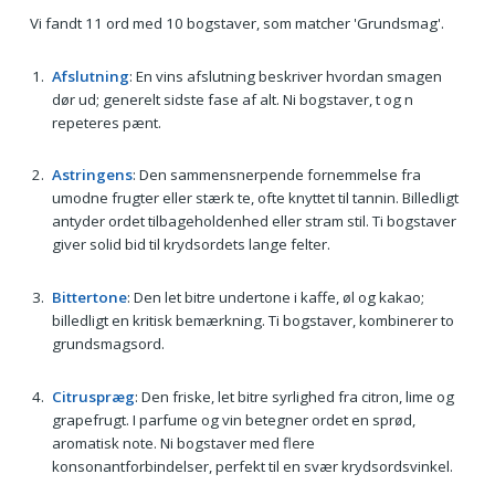
Vi fandt 11 ord med 10 bogstaver, som matcher 'Grundsmag'.
Afslutning
: En vins afslutning beskriver hvordan smagen
dør ud; generelt sidste fase af alt. Ni bogstaver, t og n
repeteres pænt.
Astringens
: Den sammensnerpende fornemmelse fra
umodne frugter eller stærk te, ofte knyttet til tannin. Billedligt
antyder ordet tilbageholdenhed eller stram stil. Ti bogstaver
giver solid bid til krydsordets lange felter.
Bittertone
: Den let bitre undertone i kaffe, øl og kakao;
billedligt en kritisk bemærkning. Ti bogstaver, kombinerer to
grundsmagsord.
Citruspræg
: Den friske, let bitre syrlighed fra citron, lime og
grapefrugt. I parfume og vin betegner ordet en sprød,
aromatisk note. Ni bogstaver med flere
konsonantforbindelser, perfekt til en svær krydsordsvinkel.