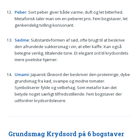
Peber
: Sort peber giver både varme, duft og let bitterhed.
Metaforisk taler man om en peberet pris. Fem bogstaver, let
genkendelig tvilling-konsonant.
Sødme
: Substantivformen af sød, ofte brugt til at beskrive
den afrundede sukkersmag i vin, øl eller kaffe. Kan også
betegne venlig, tiltalende tone. Et elegant ord til krydsordets
mere poetiske hjørner.
Umami
: Japansk låneord der beskriver den proteinrige, dybe
grundsmag fra kød, svampe og modne tomater.
Symboliserer fylde og velbehag. Som metafor kan det
betyde noget særligt tilfredsstillende. Fem bogstaver der
udfordrer krydsordsløsere.
Grundsmag Krydsord på 6 bogstaver