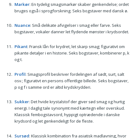
Markør
: En tydelig smagsmarkør skaber genkendelse; ordet
bruges også i sprogforskning. Seks bogstaver med dansk ø.
Nuance
: Små delikate afvigelser i smag eller farve. Seks
bogstaver, vokaler danner let flydende mønster i krydsordet.
Pikant
: Fransk lån for krydret, let skarp smag; figurativt om
pikante detaljer i en historie. Seks bogstaver, kombinerer p, k
og t.
Profil
: Smagsprofil beskriver fordelingen af sødt, surt, salt
osv.; figurativt en persons offentlige billede. Seks bogstaver,
p og f i samme ord er altid krydskrydderi.
Sukker
: Det hvide krystalstof der giver sød smag og hurtig
energi. I daglig tale synonymt med kærtegn eller overskud.
Klassisk fembogstavsord, hyppigt optrædende i danske
krydsord og let genkendeligt for de fleste.
Sursød
: Klassisk kombination fra asiatisk madlavning, hvor