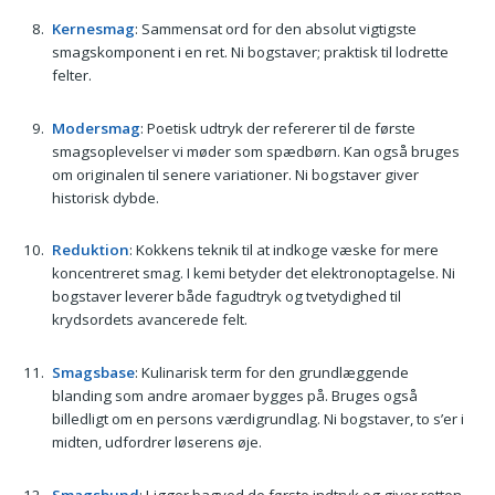
Kernesmag
: Sammensat ord for den absolut vigtigste
smagskomponent i en ret. Ni bogstaver; praktisk til lodrette
felter.
Modersmag
: Poetisk udtryk der refererer til de første
smagsoplevelser vi møder som spædbørn. Kan også bruges
om originalen til senere variationer. Ni bogstaver giver
historisk dybde.
Reduktion
: Kokkens teknik til at indkoge væske for mere
koncentreret smag. I kemi betyder det elektronoptagelse. Ni
bogstaver leverer både fagudtryk og tvetydighed til
krydsordets avancerede felt.
Smagsbase
: Kulinarisk term for den grundlæggende
blanding som andre aromaer bygges på. Bruges også
billedligt om en persons værdigrundlag. Ni bogstaver, to s’er i
midten, udfordrer løserens øje.
Smagsbund
: Ligger bagved de første indtryk og giver retten