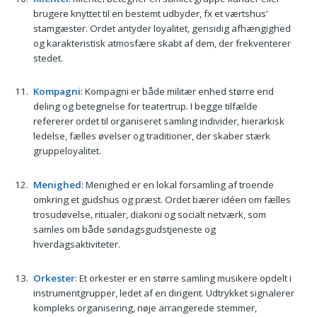
brugere knyttet til en bestemt udbyder, fx et værtshus’
stamgæster. Ordet antyder loyalitet, gensidig afhængighed
og karakteristisk atmosfære skabt af dem, der frekventerer
stedet.
Kompagni
: Kompagni er både militær enhed større end
deling og betegnelse for teatertrup. I begge tilfælde
refererer ordet til organiseret samling individer, hierarkisk
ledelse, fælles øvelser og traditioner, der skaber stærk
gruppeloyalitet.
Menighed
: Menighed er en lokal forsamling af troende
omkring et gudshus og præst. Ordet bærer idéen om fælles
trosudøvelse, ritualer, diakoni og socialt netværk, som
samles om både søndagsgudstjeneste og
hverdagsaktiviteter.
Orkester
: Et orkester er en større samling musikere opdelt i
instrumentgrupper, ledet af en dirigent. Udtrykket signalerer
kompleks organisering, nøje arrangerede stemmer,