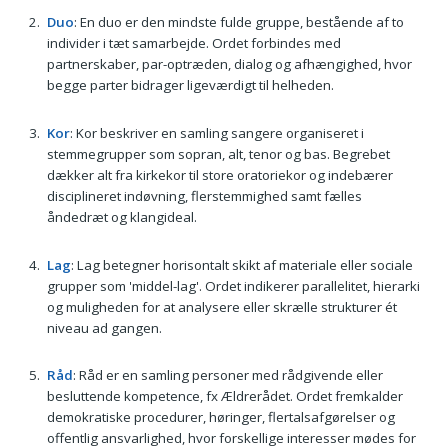
Duo
: En duo er den mindste fulde gruppe, bestående af to
individer i tæt samarbejde. Ordet forbindes med
partnerskaber, par-optræden, dialog og afhængighed, hvor
begge parter bidrager ligeværdigt til helheden.
Kor
: Kor beskriver en samling sangere organiseret i
stemmegrupper som sopran, alt, tenor og bas. Begrebet
dækker alt fra kirkekor til store oratoriekor og indebærer
disciplineret indøvning, flerstemmighed samt fælles
åndedræt og klangideal.
Lag
: Lag betegner horisontalt skikt af materiale eller sociale
grupper som 'middel-lag'. Ordet indikerer parallelitet, hierarki
og muligheden for at analysere eller skrælle strukturer ét
niveau ad gangen.
Råd
: Råd er en samling personer med rådgivende eller
besluttende kompetence, fx Ældrerådet. Ordet fremkalder
demokratiske procedurer, høringer, flertalsafgørelser og
offentlig ansvarlighed, hvor forskellige interesser mødes for