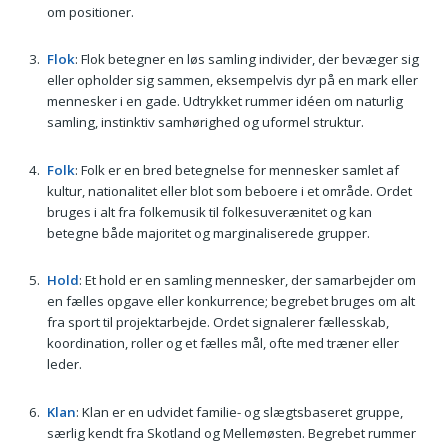
om positioner.
Flok
: Flok betegner en løs samling individer, der bevæger sig
eller opholder sig sammen, eksempelvis dyr på en mark eller
mennesker i en gade. Udtrykket rummer idéen om naturlig
samling, instinktiv samhørighed og uformel struktur.
Folk
: Folk er en bred betegnelse for mennesker samlet af
kultur, nationalitet eller blot som beboere i et område. Ordet
bruges i alt fra folkemusik til folkesuverænitet og kan
betegne både majoritet og marginaliserede grupper.
Hold
: Et hold er en samling mennesker, der samarbejder om
en fælles opgave eller konkurrence; begrebet bruges om alt
fra sport til projektarbejde. Ordet signalerer fællesskab,
koordination, roller og et fælles mål, ofte med træner eller
leder.
Klan
: Klan er en udvidet familie- og slægtsbaseret gruppe,
særlig kendt fra Skotland og Mellemøsten. Begrebet rummer