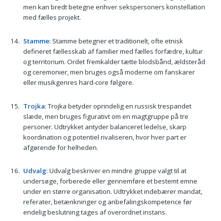
men kan bredt betegne enhver sekspersoners konstellation
med fælles projekt.
Stamme
: Stamme betegner et traditionelt, ofte etnisk
defineret fællesskab af familier med fælles forfædre, kultur
og territorium. Ordet fremkalder tætte blodsbånd, ældsteråd
og ceremonier, men bruges også moderne om fanskarer
eller musikgenres hard-core følgere.
Trojka
: Trojka betyder oprindelig en russisk trespandet
slæde, men bruges figurativt om en magtgruppe på tre
personer. Udtrykket antyder balanceret ledelse, skarp
koordination og potentiel rivaliseren, hvor hver part er
afgørende for helheden.
Udvalg
: Udvalg beskriver en mindre gruppe valgt til at
undersøge, forberede eller gennemføre et bestemt emne
under en større organisation. Udtrykket indebærer mandat,
referater, betænkninger og anbefalingskompetence før
endelig beslutning tages af overordnet instans.