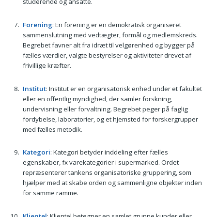
studerende og ansatte.
Forening
: En forening er en demokratisk organiseret
sammenslutning med vedtægter, formål og medlemskreds.
Begrebet favner alt fra idræt til velgørenhed og bygger på
fælles værdier, valgte bestyrelser og aktiviteter drevet af
frivillige kræfter.
Institut
: Institut er en organisatorisk enhed under et fakultet
eller en offentlig myndighed, der samler forskning,
undervisning eller forvaltning. Begrebet peger på faglig
fordybelse, laboratorier, og et hjemsted for forskergrupper
med fælles metodik.
Kategori
: Kategori betyder inddeling efter fælles
egenskaber, fx varekategorier i supermarked. Ordet
repræsenterer tankens organisatoriske gruppering, som
hjælper med at skabe orden og sammenligne objekter inden
for samme ramme.
Klientel
: Klientel betegner en samlet gruppe kunder eller