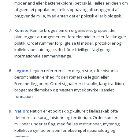
moderland eller bakteriekoloni i petriskål. Fælles er ideen om
afgrænset population, fælles ophav og afhængighed af
omgivende miljø, hvad enten det er politisk eller biologisk.
Komité
: Komité bruges om en organiseret gruppe, der
planlægger arrangementer, fordeler midler eller fastlægger
politik. Ordet rummer forpligtelse til møder, protokoller og
kollektiv beslutningskraft i både frivillige, faglige og
internationale sammenhænge.
Legion
: Legion refererer til en meget stor, ofte historisk
berømt militær enhed, fx den romerske legion eller
Fremmedlegionen. Ordet signalerer disciplin, lang tradition,
broget medlemskab og næsten mytisk styrke i samlet
formation.
Nation
: Nation er et politisk og kulturelt fællesskab ofte
defineret af sprog, historie og territorium. Ordet samler
millioner under ét flag, med fælles institutioner, myter og
kollektive symboler, som for eksempel nationaldag og
anthem.