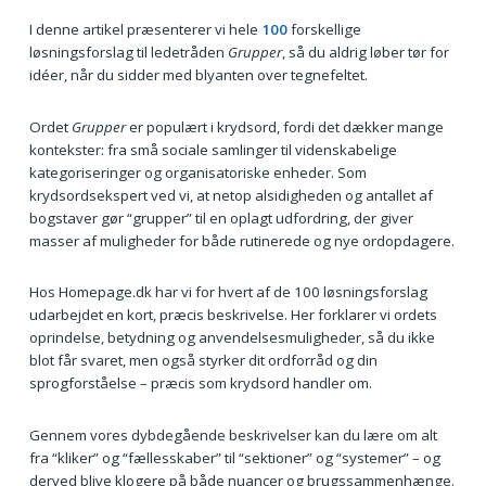
I denne artikel præsenterer vi hele
100
forskellige
løsningsforslag til ledetråden
Grupper
, så du aldrig løber tør for
idéer, når du sidder med blyanten over tegnefeltet.
Ordet
Grupper
er populært i krydsord, fordi det dækker mange
kontekster: fra små sociale samlinger til videnskabelige
kategoriseringer og organisatoriske enheder. Som
krydsordsekspert ved vi, at netop alsidigheden og antallet af
bogstaver gør “grupper” til en oplagt udfordring, der giver
masser af muligheder for både rutinerede og nye ordopdagere.
Hos Homepage.dk har vi for hvert af de 100 løsningsforslag
udarbejdet en kort, præcis beskrivelse. Her forklarer vi ordets
oprindelse, betydning og anvendelsesmuligheder, så du ikke
blot får svaret, men også styrker dit ordforråd og din
sprogforståelse – præcis som krydsord handler om.
Gennem vores dybdegående beskrivelser kan du lære om alt
fra “kliker” og “fællesskaber” til “sektioner” og “systemer” – og
derved blive klogere på både nuancer og brugssammenhænge.