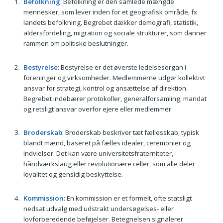
Befolkning
: Befolkning er den samlede mængde
mennesker, som lever inden for et geografisk område, fx
landets befolkning. Begrebet dækker demografi, statistik,
aldersfordeling, migration og sociale strukturer, som danner
rammen om politiske beslutninger.
Bestyrelse
: Bestyrelse er det øverste ledelsesorgan i
foreninger og virksomheder. Medlemmerne udgør kollektivt
ansvar for strategi, kontrol og ansættelse af direktion.
Begrebet indebærer protokoller, generalforsamling, mandat
og retsligt ansvar overfor ejere eller medlemmer.
Broderskab
: Broderskab beskriver tæt fællesskab, typisk
blandt mænd, baseret på fælles idealer, ceremonier og
indvielser. Det kan være universitetsfraterniteter,
håndværkslaug eller revolutionære celler, som alle deler
loyalitet og gensidig beskyttelse.
Kommission
: En kommission er et formelt, ofte statsligt
nedsat udvalg med udstrakt undersøgelses- eller
lovforberedende beføjelser. Betegnelsen signalerer