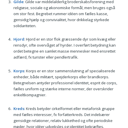
Gilde
: Gilde var middelalderlig broderskabsforening med
religiøse, sociale og økonomiske formål, men bruges også
om stor fest. Begrebet rummer idéen om fælles kasse,
gensidig hjælp og convivialitet, hvor drikkelag styrkede
solidariteten.
Hjord
: Hjord er en stor flok græssende dyr som kvæg eller
rensdyr, ofte overvåget af hyrder. I overført betydning kan
ordet betegne en samlet masse mennesker med ensrettet
adfærd, fx turister eller pendlertrafik.
Korps
: Korps er en stor sammenslutning af specialiserede
enheder, både militært, spejderkorps eller brandkorps.
Betegnelsen antyder professionel identitet, esprit de corps,
fælles uniform og stærke interne normer, der overskrider
enkeltkompagnier.
Kreds
: Kreds betyder cirkelformet eller metaforisk gruppe
med fælles interesser, fx forfatterkreds. Det indebærer
gensidige relationer, relativ lukkethed og ofte periodiske
møder, hvor idéer udveksles og identitet bekræftes.