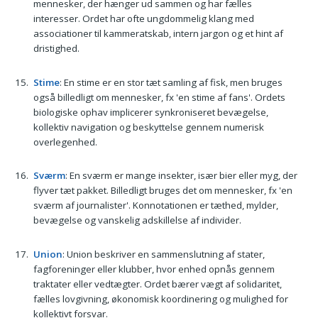
mennesker, der hænger ud sammen og har fælles
interesser. Ordet har ofte ungdommelig klang med
associationer til kammeratskab, intern jargon og et hint af
dristighed.
Stime
: En stime er en stor tæt samling af fisk, men bruges
også billedligt om mennesker, fx 'en stime af fans'. Ordets
biologiske ophav implicerer synkroniseret bevægelse,
kollektiv navigation og beskyttelse gennem numerisk
overlegenhed.
Sværm
: En sværm er mange insekter, især bier eller myg, der
flyver tæt pakket. Billedligt bruges det om mennesker, fx 'en
sværm af journalister'. Konnotationen er tæthed, mylder,
bevægelse og vanskelig adskillelse af individer.
Union
: Union beskriver en sammenslutning af stater,
fagforeninger eller klubber, hvor enhed opnås gennem
traktater eller vedtægter. Ordet bærer vægt af solidaritet,
fælles lovgivning, økonomisk koordinering og mulighed for
kollektivt forsvar.