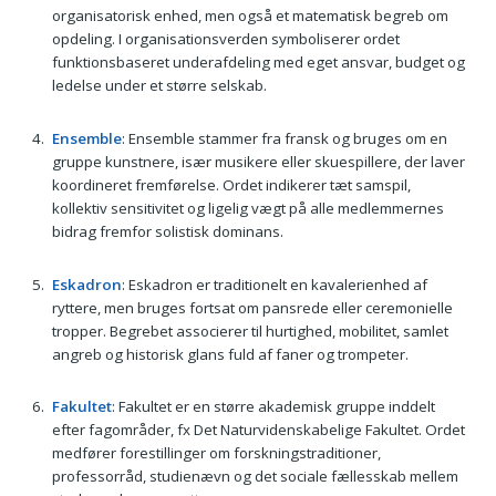
organisatorisk enhed, men også et matematisk begreb om
opdeling. I organisationsverden symboliserer ordet
funktionsbaseret underafdeling med eget ansvar, budget og
ledelse under et større selskab.
Ensemble
: Ensemble stammer fra fransk og bruges om en
gruppe kunstnere, især musikere eller skuespillere, der laver
koordineret fremførelse. Ordet indikerer tæt samspil,
kollektiv sensitivitet og ligelig vægt på alle medlemmernes
bidrag fremfor solistisk dominans.
Eskadron
: Eskadron er traditionelt en kavalerienhed af
ryttere, men bruges fortsat om pansrede eller ceremonielle
tropper. Begrebet associerer til hurtighed, mobilitet, samlet
angreb og historisk glans fuld af faner og trompeter.
Fakultet
: Fakultet er en større akademisk gruppe inddelt
efter fagområder, fx Det Naturvidenskabelige Fakultet. Ordet
medfører forestillinger om forskningstraditioner,
professorråd, studienævn og det sociale fællesskab mellem