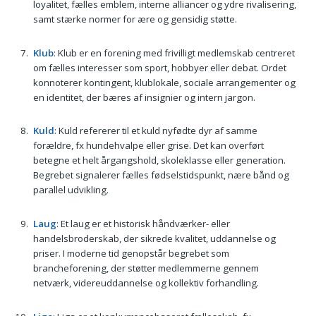
loyalitet, fælles emblem, interne alliancer og ydre rivalisering,
samt stærke normer for ære og gensidig støtte.
Klub
: Klub er en forening med frivilligt medlemskab centreret
om fælles interesser som sport, hobbyer eller debat. Ordet
konnoterer kontingent, klublokale, sociale arrangementer og
en identitet, der bæres af insignier og intern jargon.
Kuld
: Kuld refererer til et kuld nyfødte dyr af samme
forældre, fx hundehvalpe eller grise. Det kan overført
betegne et helt årgangshold, skoleklasse eller generation.
Begrebet signalerer fælles fødselstidspunkt, nære bånd og
parallel udvikling.
Laug
: Et laug er et historisk håndværker- eller
handelsbroderskab, der sikrede kvalitet, uddannelse og
priser. I moderne tid genopstår begrebet som
brancheforening, der støtter medlemmerne gennem
netværk, videreuddannelse og kollektiv forhandling.