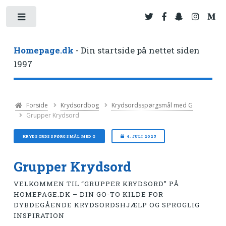
Toggle
Homepage.dk
- Din startside på nettet siden
1997
Forside
Krydsordbog
Krydsordsspørgsmål med G
Grupper Krydsord
KRYDSORDSSPØRGSMÅL MED G
4. JULI 2025
Grupper Krydsord
VELKOMMEN TIL “GRUPPER KRYDSORD” PÅ
HOMEPAGE.DK – DIN GO-TO KILDE FOR
DYBDEGÅENDE KRYDSORDSHJÆLP OG SPROGLIG
INSPIRATION