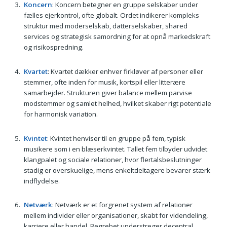
Koncern
: Koncern betegner en gruppe selskaber under
fælles ejerkontrol, ofte globalt. Ordet indikerer kompleks
struktur med moderselskab, datterselskaber, shared
services og strategisk samordning for at opnå markedskraft
og risikospredning.
Kvartet
: Kvartet dækker enhver firkløver af personer eller
stemmer, ofte inden for musik, kortspil eller litterære
samarbejder. Strukturen giver balance mellem parvise
modstemmer og samlet helhed, hvilket skaber rigt potentiale
for harmonisk variation.
Kvintet
: Kvintet henviser til en gruppe på fem, typisk
musikere som i en blæserkvintet. Tallet fem tilbyder udvidet
klangpalet og sociale relationer, hvor flertalsbeslutninger
stadig er overskuelige, mens enkeltdeltagere bevarer stærk
indflydelse.
Netværk
: Netværk er et forgrenet system af relationer
mellem individer eller organisationer, skabt for videndeling,
karriere eller handel. Begrebet understreger decentral