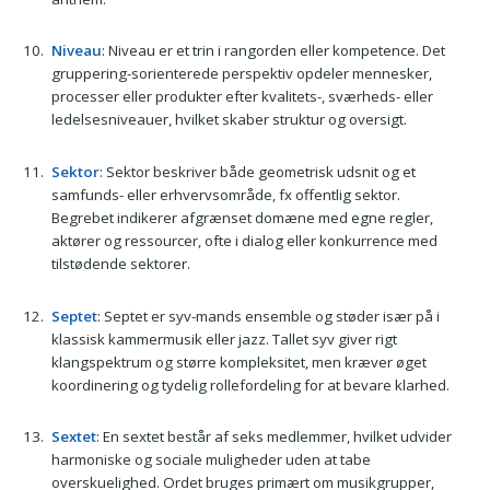
Niveau
: Niveau er et trin i rangorden eller kompetence. Det
gruppering-sorienterede perspektiv opdeler mennesker,
processer eller produkter efter kvalitets-, sværheds- eller
ledelsesniveauer, hvilket skaber struktur og oversigt.
Sektor
: Sektor beskriver både geometrisk udsnit og et
samfunds- eller erhvervsområde, fx offentlig sektor.
Begrebet indikerer afgrænset domæne med egne regler,
aktører og ressourcer, ofte i dialog eller konkurrence med
tilstødende sektorer.
Septet
: Septet er syv-mands ensemble og støder især på i
klassisk kammermusik eller jazz. Tallet syv giver rigt
klangspektrum og større kompleksitet, men kræver øget
koordinering og tydelig rollefordeling for at bevare klarhed.
Sextet
: En sextet består af seks medlemmer, hvilket udvider
harmoniske og sociale muligheder uden at tabe
overskuelighed. Ordet bruges primært om musikgrupper,