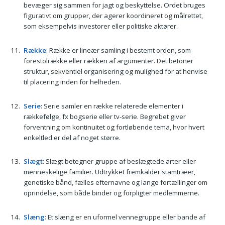
bevæger sig sammen for jagt og beskyttelse. Ordet bruges
figurativt om grupper, der agerer koordineret og målrettet,
som eksempelvis investorer eller politiske aktører.
Række
: Række er lineær samling i bestemt orden, som
forestolrække eller rækken af argumenter. Det betoner
struktur, sekventiel organisering og mulighed for at henvise
til placering inden for helheden.
Serie
: Serie samler en række relaterede elementer i
rækkefølge, fx bogserie eller tv-serie. Begrebet giver
forventning om kontinuitet og fortløbende tema, hvor hvert
enkeltled er del af noget større.
Slægt
: Slægt betegner gruppe af beslægtede arter eller
menneskelige familier. Udtrykket fremkalder stamtræer,
genetiske bånd, fælles efternavne og lange fortællinger om
oprindelse, som både binder og forpligter medlemmerne.
Slæng
: Et slæng er en uformel vennegruppe eller bande af