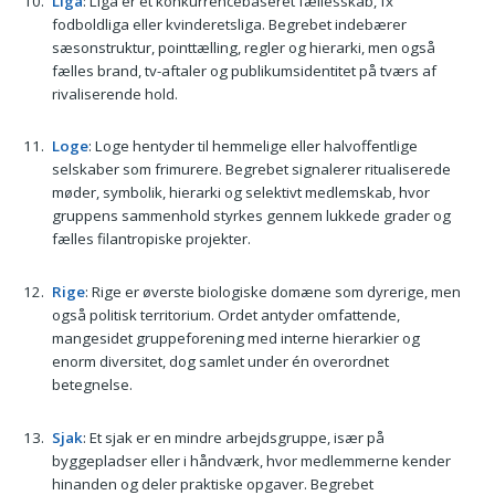
Liga
: Liga er et konkurrencebaseret fællesskab, fx
fodboldliga eller kvinderetsliga. Begrebet indebærer
sæsonstruktur, pointtælling, regler og hierarki, men også
fælles brand, tv-aftaler og publikumsidentitet på tværs af
rivaliserende hold.
Loge
: Loge hentyder til hemmelige eller halvoffentlige
selskaber som frimurere. Begrebet signalerer ritualiserede
møder, symbolik, hierarki og selektivt medlemskab, hvor
gruppens sammenhold styrkes gennem lukkede grader og
fælles filantropiske projekter.
Rige
: Rige er øverste biologiske domæne som dyrerige, men
også politisk territorium. Ordet antyder omfattende,
mangesidet gruppeforening med interne hierarkier og
enorm diversitet, dog samlet under én overordnet
betegnelse.
Sjak
: Et sjak er en mindre arbejdsgruppe, især på
byggepladser eller i håndværk, hvor medlemmerne kender
hinanden og deler praktiske opgaver. Begrebet