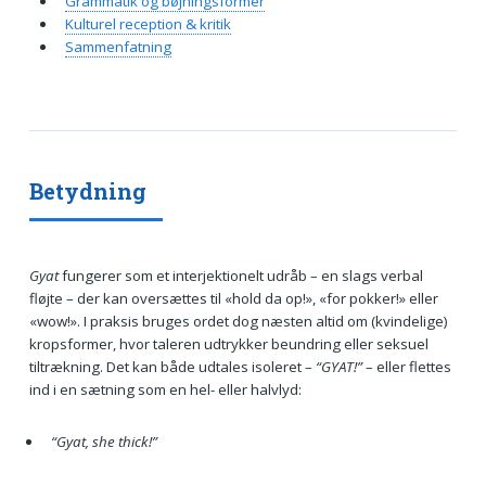
Grammatik og bøjningsformer
Kulturel reception & kritik
Sammenfatning
Betydning
Gyat
fungerer som et interjektionelt udråb – en slags verbal
fløjte – der kan oversættes til «hold da op!», «for pokker!» eller
«wow!». I praksis bruges ordet dog næsten altid om (kvindelige)
kropsformer, hvor taleren udtrykker beundring eller seksuel
tiltrækning. Det kan både udtales isoleret –
“GYAT!”
– eller flettes
ind i en sætning som en hel- eller halvlyd:
“Gyat, she thick!”