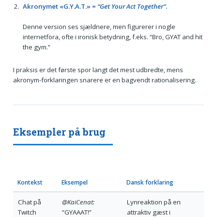
Akronymet «G.Y.A.T.» =
“Get Your Act Together”
.
Denne version ses sjældnere, men figurerer i nogle
internetfora, ofte i ironisk betydning, f.eks. “Bro, GYAT and hit
the gym.”
I praksis er det første spor langt det mest udbredte, mens
akronym-forklaringen snarere er en bagvendt rationalisering.
Eksempler på brug
Kontekst
Eksempel
Dansk forklaring
Chat på
@KaiCenat:
Lynreaktion på en
Twitch
“GYAAAT!”
attraktiv gæst i