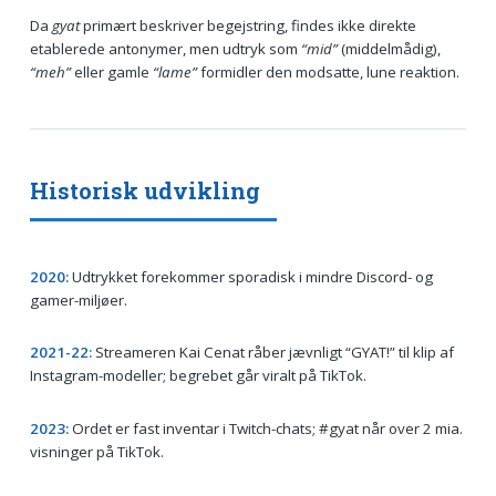
Da
gyat
primært beskriver begejstring, findes ikke direkte
etablerede antonymer, men udtryk som
“mid”
(middelmådig),
“meh”
eller gamle
“lame”
formidler den modsatte, lune reaktion.
Historisk udvikling
2020:
Udtrykket forekommer sporadisk i mindre Discord- og
gamer-miljøer.
2021-22:
Streameren Kai Cenat råber jævnligt “GYAT!” til klip af
Instagram-modeller; begrebet går viralt på TikTok.
2023:
Ordet er fast inventar i Twitch-chats; #gyat når over 2 mia.
visninger på TikTok.