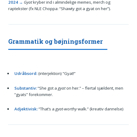
2024 →
Gyat
kryber ind i almindelige memes, merch og
raptekster (fx NLE Choppa: “Shawty got a gyat on her”).
Grammatik og bøjningsformer
Udråbsord:
(interjektion) “Gyat!”
Substantiv:
“She got a
gyat
on her.” – flertal sjældent, men
“gyats” forekommer.
Adjektivisk:
“That’s a
gyat-worthy
walk.” (kreativ dannelse)