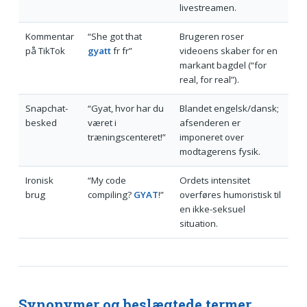
livestreamen.
Kommentar
“She got that
Brugeren roser
på TikTok
gyatt
fr fr”
videoens skaber for en
markant bagdel (“for
real, for real”).
Snapchat-
“Gyat, hvor har du
Blandet engelsk/dansk;
besked
været i
afsenderen er
træningscenteret!”
imponeret over
modtagerens fysik.
Ironisk
“My code
Ordets intensitet
brug
compiling?
GYAT
!”
overføres humoristisk til
en ikke-seksuel
situation.
Synonymer og beslægtede termer