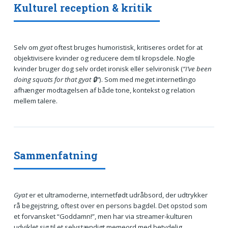
Kulturel reception & kritik
Selv om
gyat
oftest bruges humoristisk, kritiseres ordet for at
objektivisere kvinder og reducere dem til kropsdele. Nogle
kvinder bruger dog selv ordet ironisk eller selvironisk (
“I’ve been
doing squats for that gyat 🔒”
). Som med meget internetlingo
afhænger modtagelsen af både tone, kontekst og relation
mellem talere.
Sammenfatning
Gyat
er et ultramoderne, internetfødt udråbsord, der udtrykker
rå begejstring, oftest over en persons bagdel. Det opstod som
et forvansket “Goddamn!”, men har via streamer-kulturen
udviklet sig til et selvstændigt memeord med betydelig