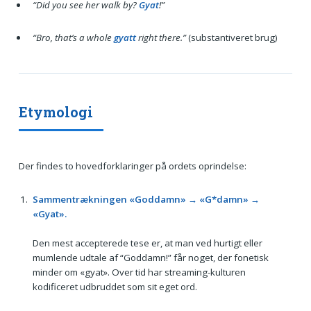
“Did you see her walk by?
Gyat
!”
“Bro, that’s a whole
gyatt
right there.”
(substantiveret brug)
Etymologi
Der findes to hovedforklaringer på ordets oprindelse:
Sammentrækningen «Goddamn» → «G*damn» →
«Gyat».
Den mest accepterede tese er, at man ved hurtigt eller
mumlende udtale af “Goddamn!” får noget, der fonetisk
minder om «gyat». Over tid har streaming-kulturen
kodificeret udbruddet som sit eget ord.