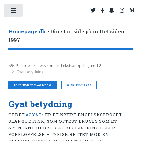
Toggle
Homepage.dk
- Din startside på nettet siden
1997
Forside
Leksikon
Leksikonopslag med G
Gyat betydning
LEKSIKONOPSLAG MED G
23. JUNI 2025
Gyat betydning
ORDET
«GYAT»
ER ET NYERE ENGELSKSPROGET
SLANGUDTRYK, SOM OFTEST BRUGES SOM ET
SPONTANT UDBRUD AF BEGEJSTRING ELLER
FORBLØFFELSE – TYPISK RETTET MOD EN