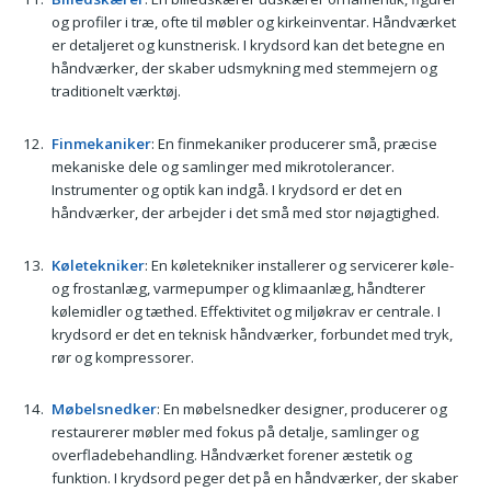
og profiler i træ, ofte til møbler og kirkeinventar. Håndværket
er detaljeret og kunstnerisk. I krydsord kan det betegne en
håndværker, der skaber udsmykning med stemmejern og
traditionelt værktøj.
Finmekaniker
: En finmekaniker producerer små, præcise
mekaniske dele og samlinger med mikrotolerancer.
Instrumenter og optik kan indgå. I krydsord er det en
håndværker, der arbejder i det små med stor nøjagtighed.
Køletekniker
: En køletekniker installerer og servicerer køle-
og frostanlæg, varmepumper og klimaanlæg, håndterer
kølemidler og tæthed. Effektivitet og miljøkrav er centrale. I
krydsord er det en teknisk håndværker, forbundet med tryk,
rør og kompressorer.
Møbelsnedker
: En møbelsnedker designer, producerer og
restaurerer møbler med fokus på detalje, samlinger og
overfladebehandling. Håndværket forener æstetik og
funktion. I krydsord peger det på en håndværker, der skaber