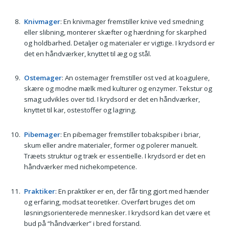
Knivmager
: En knivmager fremstiller knive ved smedning
eller slibning, monterer skæfter og hærdning for skarphed
og holdbarhed. Detaljer og materialer er vigtige. I krydsord er
det en håndværker, knyttet til æg og stål.
Ostemager
: An ostemager fremstiller ost ved at koagulere,
skære og modne mælk med kulturer og enzymer. Tekstur og
smag udvikles over tid. I krydsord er det en håndværker,
knyttet til kar, ostestoffer og lagring.
Pibemager
: En pibemager fremstiller tobakspiber i briar,
skum eller andre materialer, former og polerer manuelt.
Træets struktur og træk er essentielle. I krydsord er det en
håndværker med nichekompetence.
Praktiker
: En praktiker er en, der får ting gjort med hænder
og erfaring, modsat teoretiker. Overført bruges det om
løsningsorienterede mennesker. I krydsord kan det være et
bud på “håndværker” i bred forstand.