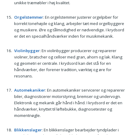
unikke træmøbler i høj kvalitet.
Orgelstemmer
: En orgelstemmer justerer orgelpiber for
korrekt tonehøjde og klang, arbejder tæt med orgelbyggere
og musikere. Øre og tålmodighed er nødvendige. I krydsord
er det en specialhåndværker inden for musikmekanik.
Violinbygger
: En violinbygger producerer og reparerer
violiner, bratscher og celloer med gran, ahorn og lak. Klang
og geometri er centrale. I krydsord kan det stå for en
håndværker, der forener tradition, værktøj og øre for
resonans.
Automekaniker
: En automekaniker servicerer og reparerer
biler, diagnosticerer motorstyring, bremser og undervogn.
Elektronik og mekanik går hånd i hånd. I krydsord er det en
håndværker, knyttet til løftebukke, diagnosetester og
momentnøgle.
Blikkenslager
: En blikkenslager bearbejder tyndplader i