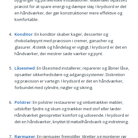
bygninger og på tekniske installationer. Materialer tilpasses
præcist for at spare energi og dæmpe støj. I krydsord er det
en håndværker, der gør konstruktioner mere effektive og
komfortable.
Konditor
: En konditor skaber kager, desserter og
chokoladepynt med præcision i cremer, ganacher og
glasurer. Æstetik og håndelag er vigtigt. I krydsord er det en
håndværker, der mestrer søde værker og pynt.
Låsesmed
: En låsesmed installerer, reparerer og åbner låse,
opsætter sikkerhedsdøre og adgangssystemer. Diskretion
og præcision er vartegn. I krydsord er det en håndværker,
forbundet med cylindre, nøgler og sikring.
Polstrer
: En polstrer restaurerer og ombetrækker møbler,
udskifter fjedre og skum og trækker med stof eller læder.
Håndværket genopretter komfort og udseende. I krydsord er
det en håndværker, knyttet til møbelhåndværk og indretning.
Rørmager
: En rørmager fremstiller, tilretter og monterer rør