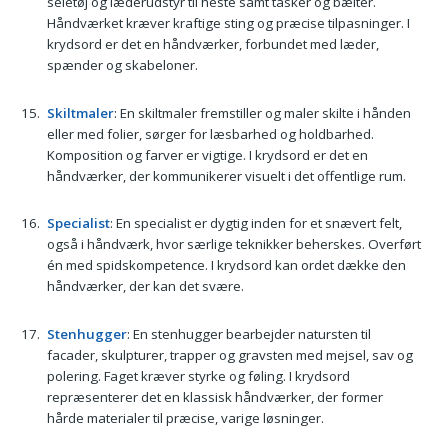
seletøj og læderudstyr til heste samt tasker og bælter.
Håndværket kræver kraftige sting og præcise tilpasninger. I
krydsord er det en håndværker, forbundet med læder,
spænder og skabeloner.
Skiltmaler
: En skiltmaler fremstiller og maler skilte i hånden
eller med folier, sørger for læsbarhed og holdbarhed.
Komposition og farver er vigtige. I krydsord er det en
håndværker, der kommunikerer visuelt i det offentlige rum.
Specialist
: En specialist er dygtig inden for et snævert felt,
også i håndværk, hvor særlige teknikker beherskes. Overført
én med spidskompetence. I krydsord kan ordet dække den
håndværker, der kan det svære.
Stenhugger
: En stenhugger bearbejder natursten til
facader, skulpturer, trapper og gravsten med mejsel, sav og
polering. Faget kræver styrke og føling. I krydsord
repræsenterer det en klassisk håndværker, der former
hårde materialer til præcise, varige løsninger.