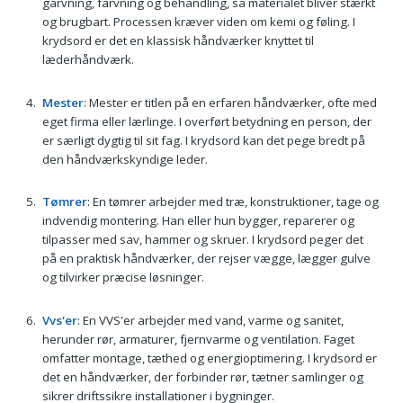
garvning, farvning og behandling, så materialet bliver stærkt
og brugbart. Processen kræver viden om kemi og føling. I
krydsord er det en klassisk håndværker knyttet til
læderhåndværk.
Mester
: Mester er titlen på en erfaren håndværker, ofte med
eget firma eller lærlinge. I overført betydning en person, der
er særligt dygtig til sit fag. I krydsord kan det pege bredt på
den håndværkskyndige leder.
Tømrer
: En tømrer arbejder med træ, konstruktioner, tage og
indvendig montering. Han eller hun bygger, reparerer og
tilpasser med sav, hammer og skruer. I krydsord peger det
på en praktisk håndværker, der rejser vægge, lægger gulve
og tilvirker præcise løsninger.
Vvs'er
: En VVS'er arbejder med vand, varme og sanitet,
herunder rør, armaturer, fjernvarme og ventilation. Faget
omfatter montage, tæthed og energioptimering. I krydsord er
det en håndværker, der forbinder rør, tætner samlinger og
sikrer driftssikre installationer i bygninger.