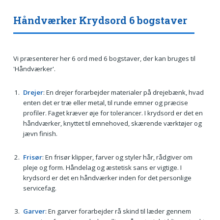
Håndværker Krydsord 6 bogstaver
Vi præsenterer her 6 ord med 6 bogstaver, der kan bruges til
'Håndværker'.
Drejer
: En drejer forarbejder materialer på drejebænk, hvad
enten det er træ eller metal, til runde emner og præcise
profiler. Faget kræver øje for tolerancer. I krydsord er det en
håndværker, knyttet til emnehoved, skærende værktøjer og
jævn finish.
Frisør
: En frisør klipper, farver og styler hår, rådgiver om
pleje og form. Håndelag og æstetisk sans er vigtige. I
krydsord er det en håndværker inden for det personlige
servicefag.
Garver
: En garver forarbejder rå skind til læder gennem