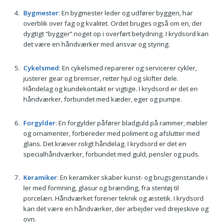
Bygmester
: En bygmester leder og udfører byggeri, har
overblik over fag og kvalitet. Ordet bruges også om en, der
dygtigt “bygger” noget op i overført betydning. I krydsord kan
det være en håndværker med ansvar og styring.
Cykelsmed
: En cykelsmed reparerer og servicerer cykler,
justerer gear og bremser, retter hjul og skifter dele.
Håndelag og kundekontakt er vigtige. I krydsord er det en
håndværker, forbundet med kæder, eger og pumpe.
Forgylder
: En forgylder påfører bladguld på rammer, møbler
og ornamenter, forbereder med poliment og afslutter med
glans. Det kræver roligt håndelag. I krydsord er det en
specialhåndværker, forbundet med guld, pensler og puds.
Keramiker
: En keramiker skaber kunst- og brugsgenstande i
ler med formning, glasur og brænding, fra stentøj til
porcelæn. Håndværket forener teknik og æstetik. I krydsord
kan det være en håndværker, der arbejder ved drejeskive og
ovn.