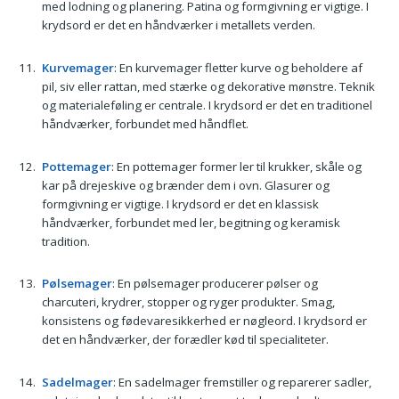
med lodning og planering. Patina og formgivning er vigtige. I
krydsord er det en håndværker i metallets verden.
Kurvemager
: En kurvemager fletter kurve og beholdere af
pil, siv eller rattan, med stærke og dekorative mønstre. Teknik
og materialeføling er centrale. I krydsord er det en traditionel
håndværker, forbundet med håndflet.
Pottemager
: En pottemager former ler til krukker, skåle og
kar på drejeskive og brænder dem i ovn. Glasurer og
formgivning er vigtige. I krydsord er det en klassisk
håndværker, forbundet med ler, begitning og keramisk
tradition.
Pølsemager
: En pølsemager producerer pølser og
charcuteri, krydrer, stopper og ryger produkter. Smag,
konsistens og fødevaresikkerhed er nøgleord. I krydsord er
det en håndværker, der forædler kød til specialiteter.
Sadelmager
: En sadelmager fremstiller og reparerer sadler,