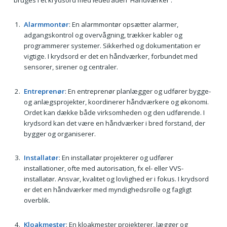
bruges i et krydsord med ledetråden 'Håndværker':
Alarmmontør
: En alarmmontør opsætter alarmer,
adgangskontrol og overvågning, trækker kabler og
programmerer systemer. Sikkerhed og dokumentation er
vigtige. I krydsord er det en håndværker, forbundet med
sensorer, sirener og centraler.
Entreprenør
: En entreprenør planlægger og udfører bygge-
og anlægsprojekter, koordinerer håndværkere og økonomi.
Ordet kan dække både virksomheden og den udførende. I
krydsord kan det være en håndværker i bred forstand, der
bygger og organiserer.
Installatør
: En installatør projekterer og udfører
installationer, ofte med autorisation, fx el- eller VVS-
installatør. Ansvar, kvalitet og lovlighed er i fokus. I krydsord
er det en håndværker med myndighedsrolle og fagligt
overblik.
Kloakmester
: En kloakmester projekterer, lægger og