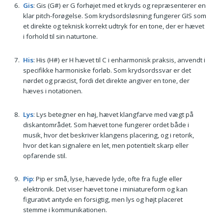
Gis
: Gis (G#) er G forhøjet med et kryds og repræsenterer en
klar pitch-forøgelse. Som krydsordsløsning fungerer GIS som
et direkte og teknisk korrekt udtryk for en tone, der er hævet
i forhold til sin naturtone.
His
: His (H#) er H hævet til C i enharmonisk praksis, anvendt i
specifikke harmoniske forløb. Som krydsordssvar er det
nørdet og præcist, fordi det direkte angiver en tone, der
hæves i notationen.
Lys
: Lys betegner en høj, hævet klangfarve med vægt på
diskantområdet. Som hævet tone fungerer ordet både i
musik, hvor det beskriver klangens placering, og i retorik,
hvor det kan signalere en let, men potentielt skarp eller
opfarende stil.
Pip
: Pip er små, lyse, hævede lyde, ofte fra fugle eller
elektronik. Det viser hævet tone i miniatureform og kan
figurativt antyde en forsigtig, men lys og højt placeret
stemme i kommunikationen.