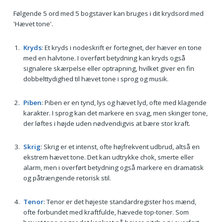
Følgende 5 ord med 5 bogstaver kan bruges i dit krydsord med
'Hævet tone'.
Kryds
: Et kryds i nodeskrift er fortegnet, der hæver en tone
med en halvtone. I overført betydning kan kryds også
signalere skærpelse eller optrapning, hvilket giver en fin
dobbelttydighed til hævet tone i sprog og musik.
Piben
: Piben er en tynd, lys og hævet lyd, ofte med klagende
karakter. I sprog kan det markere en svag, men skinger tone,
der løftes i højde uden nødvendigvis at bære stor kraft.
Skrig
: Skrig er et intenst, ofte højfrekvent udbrud, altså en
ekstrem hævet tone. Det kan udtrykke chok, smerte eller
alarm, men i overført betydning også markere en dramatisk
og påtrængende retorisk stil.
Tenor
: Tenor er det højeste standardregister hos mænd,
ofte forbundet med kraftfulde, hævede top-toner. Som