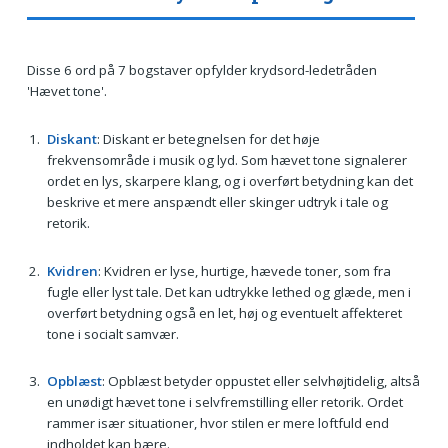
Disse 6 ord på 7 bogstaver opfylder krydsord-ledetråden
'Hævet tone'.
Diskant
: Diskant er betegnelsen for det høje
frekvensområde i musik og lyd. Som hævet tone signalerer
ordet en lys, skarpere klang, og i overført betydning kan det
beskrive et mere anspændt eller skinger udtryk i tale og
retorik.
Kvidren
: Kvidren er lyse, hurtige, hævede toner, som fra
fugle eller lyst tale. Det kan udtrykke lethed og glæde, men i
overført betydning også en let, høj og eventuelt affekteret
tone i socialt samvær.
Opblæst
: Opblæst betyder oppustet eller selvhøjtidelig, altså
en unødigt hævet tone i selvfremstilling eller retorik. Ordet
rammer især situationer, hvor stilen er mere loftfuld end
indholdet kan bære.