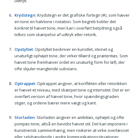
udtryk.
Krydstegn
: Krydstegn er det grafiske fortegn (#), som hæver
en tone en halvtone i notation. Som begreb kobler det
konkret til hævet tone, men kan i overført betydning også
tolkes som skærpelse af udtryk eller retorik.
Opstyltet
: Opstyltet beskriver en kunstlet, stivnet og
unaturligt ophøjet tone, der virker tillærd og prætentiøs. Som
hævet tone fremhæver ordet en unaturlig form for løft, der
ofte skjuler manglende substans.
Optrappet
: Optrappet angiver, at konflikten eller retorikken
er hævet et niveau, med skærpet tone og intensitet. Det er en
overført version af hævet tone, hvor spændingsgraden
stiger, og ordene bærer mere vægt og kant.
Storladen
: Storladen angiver en ambitiøs, ophøjet og ofte
pompøs tone, altså en bevidst hævet stil. Det kan imponere i
kunstnerisk sammenhæng, men risikerer at virke overlæsset
eller selvhævdende i andre kommunikationssituationer.