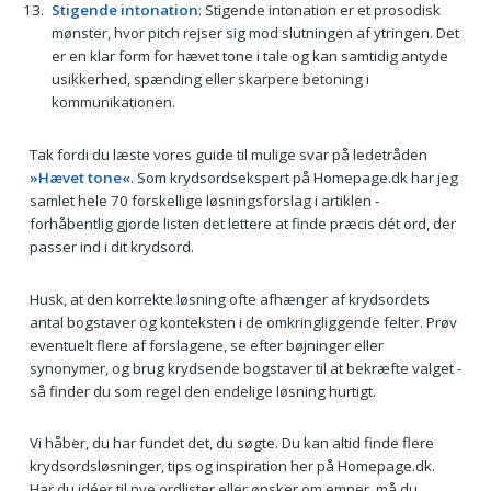
Stigende intonation
: Stigende intonation er et prosodisk
mønster, hvor pitch rejser sig mod slutningen af ytringen. Det
er en klar form for hævet tone i tale og kan samtidig antyde
usikkerhed, spænding eller skarpere betoning i
kommunikationen.
Tak fordi du læste vores guide til mulige svar på ledetråden
»Hævet tone«
. Som krydsordsekspert på Homepage.dk har jeg
samlet hele 70 forskellige løsningsforslag i artiklen -
forhåbentlig gjorde listen det lettere at finde præcis dét ord, der
passer ind i dit krydsord.
Husk, at den korrekte løsning ofte afhænger af krydsordets
antal bogstaver og konteksten i de omkringliggende felter. Prøv
eventuelt flere af forslagene, se efter bøjninger eller
synonymer, og brug krydsende bogstaver til at bekræfte valget -
så finder du som regel den endelige løsning hurtigt.
Vi håber, du har fundet det, du søgte. Du kan altid finde flere
krydsordsløsninger, tips og inspiration her på Homepage.dk.
Har du idéer til nye ordlister eller ønsker om emner, må du