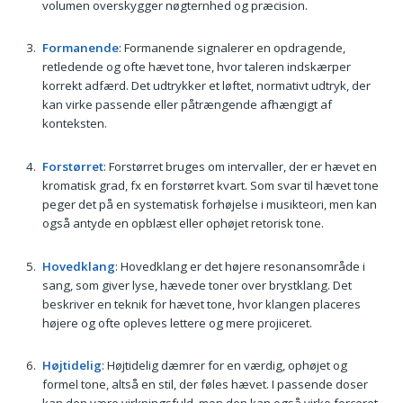
volumen overskygger nøgternhed og præcision.
Formanende
: Formanende signalerer en opdragende,
retledende og ofte hævet tone, hvor taleren indskærper
korrekt adfærd. Det udtrykker et løftet, normativt udtryk, der
kan virke passende eller påtrængende afhængigt af
konteksten.
Forstørret
: Forstørret bruges om intervaller, der er hævet en
kromatisk grad, fx en forstørret kvart. Som svar til hævet tone
peger det på en systematisk forhøjelse i musikteori, men kan
også antyde en opblæst eller ophøjet retorisk tone.
Hovedklang
: Hovedklang er det højere resonansområde i
sang, som giver lyse, hævede toner over brystklang. Det
beskriver en teknik for hævet tone, hvor klangen placeres
højere og ofte opleves lettere og mere projiceret.
Højtidelig
: Højtidelig dæmrer for en værdig, ophøjet og
formel tone, altså en stil, der føles hævet. I passende doser