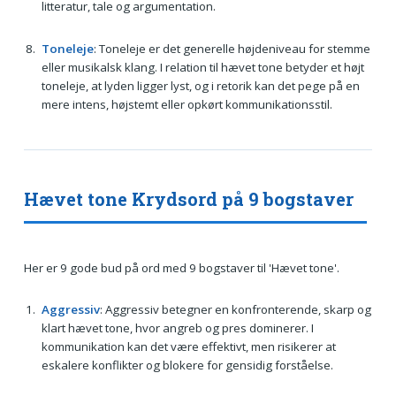
litteratur, tale og argumentation.
Toneleje
: Toneleje er det generelle højdeniveau for stemme
eller musikalsk klang. I relation til hævet tone betyder et højt
toneleje, at lyden ligger lyst, og i retorik kan det pege på en
mere intens, højstemt eller opkørt kommunikationsstil.
Hævet tone Krydsord på 9 bogstaver
Her er 9 gode bud på ord med 9 bogstaver til 'Hævet tone'.
Aggressiv
: Aggressiv betegner en konfronterende, skarp og
klart hævet tone, hvor angreb og pres dominerer. I
kommunikation kan det være effektivt, men risikerer at
eskalere konflikter og blokere for gensidig forståelse.