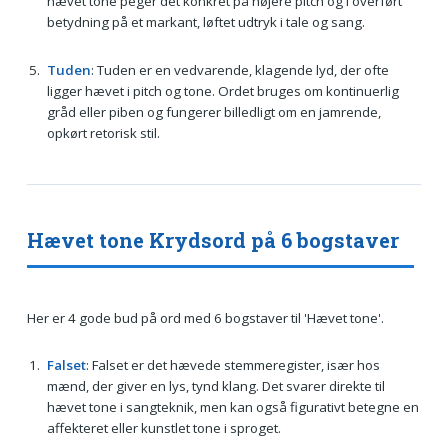
hævet tone peger det konkret på højere pitch og i overført
betydning på et markant, løftet udtryk i tale og sang.
Tuden
: Tuden er en vedvarende, klagende lyd, der ofte
ligger hævet i pitch og tone. Ordet bruges om kontinuerlig
gråd eller piben og fungerer billedligt om en jamrende,
opkørt retorisk stil.
Hævet tone Krydsord på 6 bogstaver
Her er 4 gode bud på ord med 6 bogstaver til 'Hævet tone'.
Falset
: Falset er det hævede stemmeregister, især hos
mænd, der giver en lys, tynd klang. Det svarer direkte til
hævet tone i sangteknik, men kan også figurativt betegne en
affekteret eller kunstlet tone i sproget.