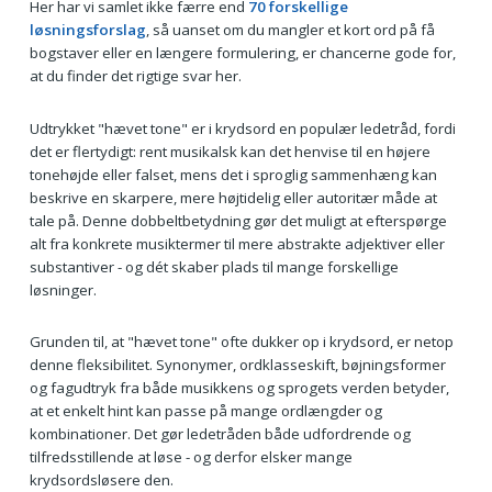
Her har vi samlet ikke færre end
70 forskellige
løsningsforslag
, så uanset om du mangler et kort ord på få
bogstaver eller en længere formulering, er chancerne gode for,
at du finder det rigtige svar her.
Udtrykket "hævet tone" er i krydsord en populær ledetråd, fordi
det er flertydigt: rent musikalsk kan det henvise til en højere
tonehøjde eller falset, mens det i sproglig sammenhæng kan
beskrive en skarpere, mere højtidelig eller autoritær måde at
tale på. Denne dobbeltbetydning gør det muligt at efterspørge
alt fra konkrete musiktermer til mere abstrakte adjektiver eller
substantiver - og dét skaber plads til mange forskellige
løsninger.
Grunden til, at "hævet tone" ofte dukker op i krydsord, er netop
denne fleksibilitet. Synonymer, ordklasseskift, bøjningsformer
og fagudtryk fra både musikkens og sprogets verden betyder,
at et enkelt hint kan passe på mange ordlængder og
kombinationer. Det gør ledetråden både udfordrende og
tilfredsstillende at løse - og derfor elsker mange
krydsordsløsere den.