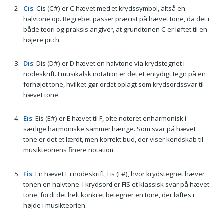
Cis
: Cis (C#) er C hævet med et krydssymbol, altså en
halvtone op. Begrebet passer præcist på hævet tone, da det i
både teori og praksis angiver, at grundtonen C er løftet til en
højere pitch.
Dis
: Dis (D#) er D hævet en halvtone via krydstegnet i
nodeskrift. I musikalsk notation er det et entydigt tegn på en
forhøjet tone, hvilket gør ordet oplagt som krydsordssvar til
hævet tone.
Eis
: Eis (E#) er E hævet til F, ofte noteret enharmonisk i
særlige harmoniske sammenhænge. Som svar på hævet
tone er det et lærdt, men korrekt bud, der viser kendskab til
musikteoriens finere notation.
Fis
: En hævet F i nodeskrift, Fis (F#), hvor krydstegnet hæver
tonen en halvtone. I krydsord er FIS et klassisk svar på hævet
tone, fordi det helt konkret betegner en tone, der løftes i
højde i musikteorien.