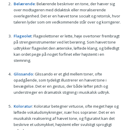
Belærende
: Belærende beskriver en tone, der hæver sig
over modtageren med didaktisk eller moraliserende
overlegenhed. Det er en hævet tone socialt og retorisk, hvor
taleren lyder som om vedkommende står over og korrigerer.
Flageolet
: Flageolettoner er lette, høje overtoner frembragt
på strengeinstrumenter ved let berøring. Som hævet tone
udtrykker flageolet den æteriske, løftede klang, og billedligt
kan ordet pege på noget forfinet eller højstemt i en
stemning.
Glissando
: Glissando er et glid mellem toner, ofte
opadgående, som tydeligt illustrerer en hævet tone i
bevægelse. Det er en gestus, der både løfter pitch og
understreger en dramatisk stigning i musikalsk udtryk.
Koloratur
: Koloratur betegner virtuose, ofte meget høje og
løftede vokaludsmykninger, især hos sopraner. Det er en
musikalsk realisering af hævet tone, og figurativt kan det
beskrive et udsmykket, højstemt eller svulstigt sprogligt