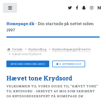
Toggle
Homepage.dk
- Din startside på nettet siden
1997
Forside
Krydsordbog
Krydsordsspørgsmål med H
Hævet tone Krydsord
KRYDSORDSSPØRGSMÅL MED H
8. SEPTEMBER 2025
Hævet tone Krydsord
VELKOMMEN TIL VORES GUIDE TIL "HÆVET TONE"
TIL KRYDSORD - SKREVET AF MIG SOM SKRIBENT
OG KRYDSORDSEKSPERT PÅ HOMEPAGE.DK