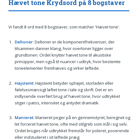
Hævet tone Krydsord på 8 bogstaver
Vi fandt 8 ord med 8 bogstaver, som matcher 'Hævet tone'.
Deltoner
: Deltoner er de komponentfrekvenser, der
tilsammen danner klang, hvor overtoner ligger over
grundtonen. Ordet knytter hævet tone til akustiske
principper, men også til nuancer i udtryk, hvor bestemte
toneelementer fremhæves og virker løftede.
Højstemt
: Højstemt betyder ophøjet, storladen eller
følelsesmæssigt løftet tone i tale og skrift. Det er en
indlysende overført brug af hævet tone, hvor udtrykket
stiger i patos, intensitet og antydet dramatik.
Manieret
: Manieret peger på en gennemstyret, beregnet og
let forceret hævet tone, ofte med stilgreb som mål i sig selv.
Ordet bruges når udtrykket fremstår for poleret, poserende
eller indstuderet i sit løftede præg.