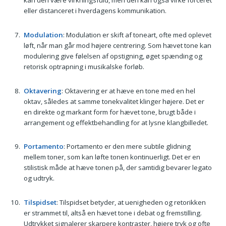
kan den være virkningsfuld, men den kan også virke forceret
eller distanceret i hverdagens kommunikation.
Modulation
: Modulation er skift af toneart, ofte med oplevet
løft, når man går mod højere centrering. Som hævet tone kan
modulering give følelsen af opstigning, øget spænding og
retorisk optrapning i musikalske forløb.
Oktavering
: Oktavering er at hæve en tone med en hel
oktav, således at samme tonekvalitet klinger højere. Det er
en direkte og markant form for hævet tone, brugt både i
arrangement og effektbehandling for at lysne klangbilledet.
Portamento
: Portamento er den mere subtile glidning
mellem toner, som kan løfte tonen kontinuerligt. Det er en
stilistisk måde at hæve tonen på, der samtidig bevarer legato
og udtryk.
Tilspidset
: Tilspidset betyder, at uenigheden og retorikken
er strammet til, altså en hævet tone i debat og fremstilling.
Udtrykket signalerer skarpere kontraster, højere tryk og ofte