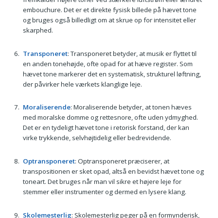
embouchure. Det er et direkte fysisk billede på hævet tone
og bruges også billedligt om at skrue op for intensitet eller
skarphed.
Transponeret
: Transponeret betyder, at musik er flyttet til
en anden tonehøjde, ofte opad for at hæve register. Som
hævet tone markerer det en systematisk, strukturel løftning,
der påvirker hele værkets klanglige leje.
Moraliserende
: Moraliserende betyder, at tonen hæves
med moralske domme og rettesnore, ofte uden ydmyghed.
Det er en tydeligt hævet tone i retorisk forstand, der kan
virke trykkende, selvhøjtidelig eller bedrevidende.
Optransponeret
: Optransponeret præciserer, at
transpositionen er sket opad, altså en bevidst hævet tone og
toneart. Det bruges når man vil sikre et højere leje for
stemmer eller instrumenter og dermed en lysere klang.
Skolemesterlig
: Skolemesterlig peger på en formynderisk,