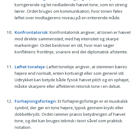
korrigerende og let nedladende hævet tone, som en streng
lærer. Ordet bruges om kommunikation, hvor tonen føles
løftet over modtagerens niveau på en irriterende måde.
Konfrontatorisk
: Konfrontatorisk angiver, at tonen er hævet
mod direkte sammenstød, med høj intensitet og skarpe
markeringer. Ordet beskriver en stil, hvor man søger
konfliktens frontlinje, snarere end det diplomatisk afstemte.
Løftet toneleje
: Løftet toneleje angiver, at stemmen bæres
højere end normalt, enten kortvarigt eller som generel stil.
Udtrykket kan betyde både fysisk hævet pitch og en ophøjet,
måske skarpere eller affekteret retorisk tone i en debat.
Forhøjningsfortegn
: Et forhøjningsfortegn er et musikalsk
symbol, der gør en tone højere, typisk gennem kryds eller
dobbeltkryds. Ordet rammer præcis betydningen af hævet
tone, og det kan bruges teknisk i teori såvel som praktisk
notation.