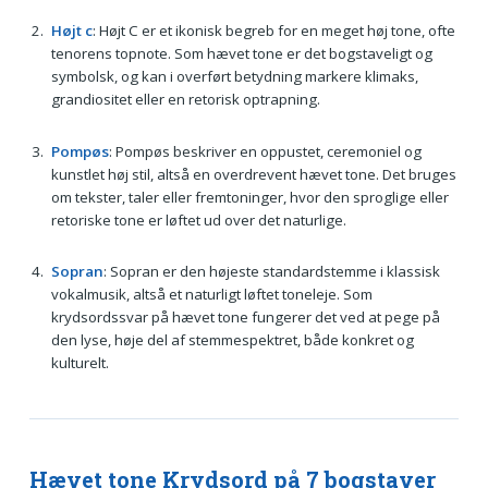
Højt c
: Højt C er et ikonisk begreb for en meget høj tone, ofte
tenorens topnote. Som hævet tone er det bogstaveligt og
symbolsk, og kan i overført betydning markere klimaks,
grandiositet eller en retorisk optrapning.
Pompøs
: Pompøs beskriver en oppustet, ceremoniel og
kunstlet høj stil, altså en overdrevent hævet tone. Det bruges
om tekster, taler eller fremtoninger, hvor den sproglige eller
retoriske tone er løftet ud over det naturlige.
Sopran
: Sopran er den højeste standardstemme i klassisk
vokalmusik, altså et naturligt løftet toneleje. Som
krydsordssvar på hævet tone fungerer det ved at pege på
den lyse, høje del af stemmespektret, både konkret og
kulturelt.
Hævet tone Krydsord på 7 bogstaver