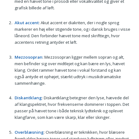
med en hævet tone i prosodi eller vokalkvalitet og giver et
grafisk billede af løft.
Akut accent
: Akut accent er diakriten, der i nogle sprog
markerer en høj eller stigende tone, og i dansk bruges i visse
låneord. Den forbinder hævet tone med skrifttegn, hvor
accentens retning antyder et løft.
Mezzosopran
: Mezzosopran ligger mellem sopran og alt,
men befinder sig over midtlejet og kan bære en lys, hævet
klang. Ordet rammer hævet tone i vokal forstand og kan
også antyde et ophøjet, stærkt udtryk i musikdramatiske
sammenhænge.
Diskantklang
: Diskantklang betegner den lyse, hævede del
af klangspektret, hvor frekvenserne dominerer i toppen. Det
passer på hævet tone i både teknisk lydteknik og oplevet
klangfarve, som kan være skarp, klar eller skinger.
Overblæsning
: Overblæsning er teknikken, hvor blæsere
fremkalder højere toner ved stærkere luftstrøm eller ændret