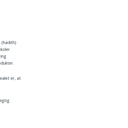
 (hadith)
skoler
ring
odukter.
ealet er, at
vigtig