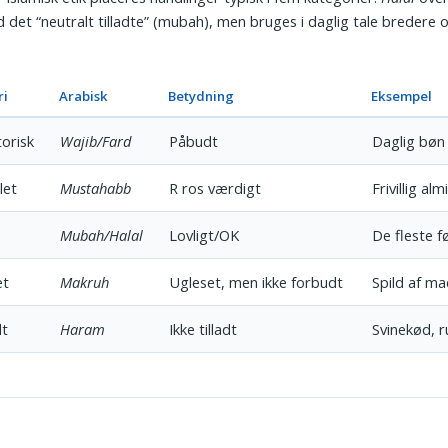
 det “neutralt tilladte” (mubah), men bruges i daglig tale bredere 
ri
Arabisk
Betydning
Eksempel
torisk
Wajib/Fard
Påbudt
Daglig bøn
let
Mustahabb
R ros værdigt
Frivillig alm
Mubah/Halal
Lovligt/OK
De fleste f
et
Makruh
Ugleset, men ikke forbudt
Spild af m
dt
Haram
Ikke tilladt
Svinekød, r