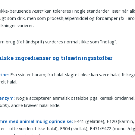
 ikke-berusende
rester
kan tolereres i nogle standarder, især når alk
ugt som drik, men som proceshjælpemiddel og fordamper (fx i aro
lkninger varierer.
rn brug (fx håndsprit) vurderes normalt ikke som “indtag”.
lske ingredienser og tilsætningsstoffer
tine:
Fra svin er haram; fra halal-slagtet okse kan være halal; fiskeg
elt halal.
enzym:
Nogle accepterer animalsk osteløbe pga. kemisk omdannel
alah
), andre kræver halal-kilde.
mre med animal mulig oprindelse:
E441 (gelatine), E120 (karmin,
ter - ofte vurderet ikke-halal), E904 (shellak), E471/E472 (mono-/dig