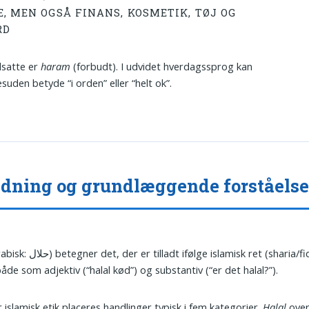
E, MEN OGSÅ FINANS, KOSMETIK, TØJ OG
RD
satte er
haram
(forbudt). I udvidet hverdagssprog kan
esuden betyde “i orden” eller “helt ok”.
dning og grundlæggende forståels
 der er tilladt ifølge islamisk ret (sharia/fiqh). Ordet
åde som adjektiv (“halal kød”) og substantiv (“er det halal?”).
r islamisk etik placeres handlinger typisk i fem kategorier.
Halal
over