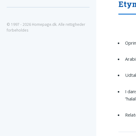
Etym
© 1997 - 2026 Homepage.dk. Alle rettigheder
forbeholdes
Oprin
Arabi
Udtal
I dan
“halal
Rela