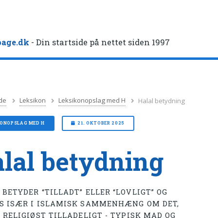
age.dk
- Din startside på nettet siden 1997
de
Leksikon
Leksikonopslag med H
Halal betydning
KONOPSLAG MED H
21. OKTOBER 2025
lal betydning
BETYDER “TILLADT” ELLER “LOVLIGT” OG
S ISÆR I ISLAMISK SAMMENHÆNG OM DET,
 RELIGIØST TILLADELIGT - TYPISK MAD OG