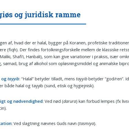
giøs og juridisk ramme
gen af, hvad der er halal, bygger på Koranen, profetiske traditioner
ære (fiqh). Der findes fortolkningsforskelle mellem de klassiske rets
Maliki, Shafi‘i, Hanbali), som kan give variationer i praksis, især omk
g, sømad, brug af alkohol som opløsningsmiddel og animalske bipr
l og
tayyib
: “Halal” betyder tilladt, mens
tayyib
betyder “god/ren”. Id
r både halal og tayyib (sund, etisk og hygiejnisk).
igt og nødvendighed
: Ved nød (
darura
) kan forbud lempes (fx livs
in).
kation
: Ved slagtning nævnes Guds navn (
tasmiya
).