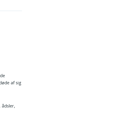
lde
døde af sig
 ådsler,
n