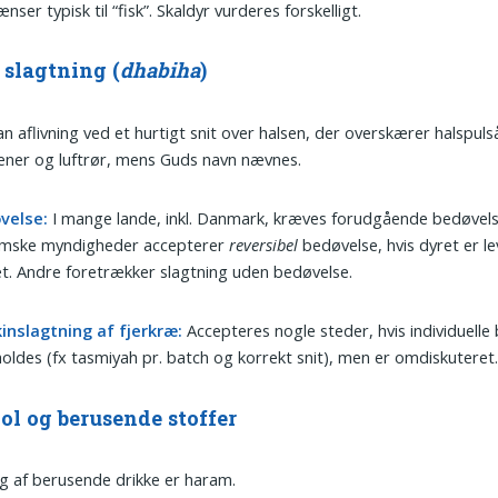
nser typisk til “fisk”. Skaldyr vurderes forskelligt.
 slagtning (
dhabiha
)
 aflivning ved et hurtigt snit over halsen, der overskærer halspuls
ener og luftrør, mens Guds navn nævnes.
velse:
I mange lande, inkl. Danmark, kræves forudgående bedøvel
imske myndigheder accepterer
reversibel
bedøvelse, hvis dyret er l
et. Andre foretrækker slagtning uden bedøvelse.
inslagtning af fjerkræ:
Accepteres nogle steder, hvis individuelle 
oldes (fx tasmiyah pr. batch og korrekt snit), men er omdiskuteret
ol og berusende stoffer
g af berusende drikke er haram.