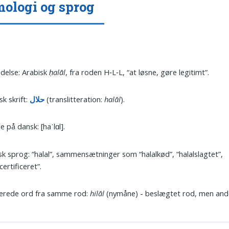
ologi og sprog
delse: Arabisk
ḥalāl
, fra roden H‑L‑L, “at løsne, gøre legitimt”.
sk skrift:
حلال
(translitteration:
halāl
).
e på dansk: [haˈlɑl].
sk sprog: “halal”, sammensætninger som “halalkød”, “halalslagtet”,
certificeret”.
terede ord fra samme rod:
hilāl
(nymåne) - beslægtet rod, men and