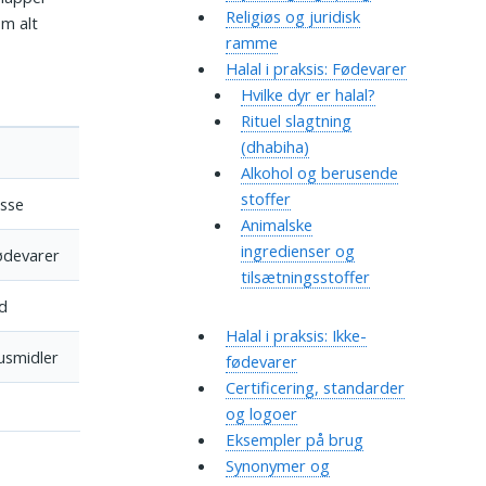
Religiøs og juridisk
om alt
ramme
Halal i praksis: Fødevarer
Hvilke dyr er halal?
Rituel slagtning
(dhabiha)
Alkohol og berusende
stoffer
isse
Animalske
ingredienser og
ødevarer
tilsætningsstoffer
ad
Halal i praksis: Ikke-
usmidler
fødevarer
Certificering, standarder
og logoer
Eksempler på brug
Synonymer og