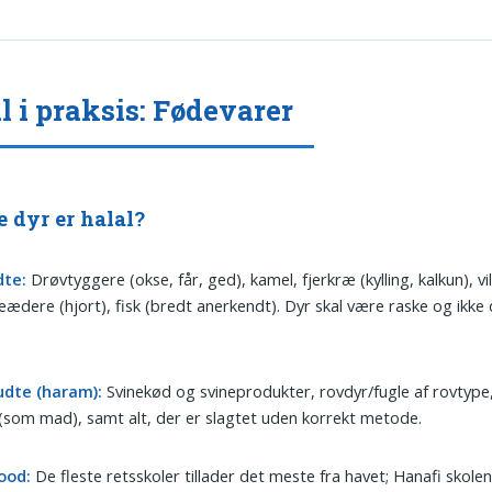
l i praksis: Fødevarer
 dyr er halal?
dte:
Drøvtyggere (okse, får, ged), kamel, fjerkræ (kylling, kalkun), vi
eædere (hjort), fisk (bredt anerkendt). Dyr skal være raske og ikke 
udte (haram):
Svinekød og svineprodukter, rovdyr/fugle af rovtype,
(som mad), samt alt, der er slagtet uden korrekt metode.
ood:
De fleste retsskoler tillader det meste fra havet; Hanafi skole