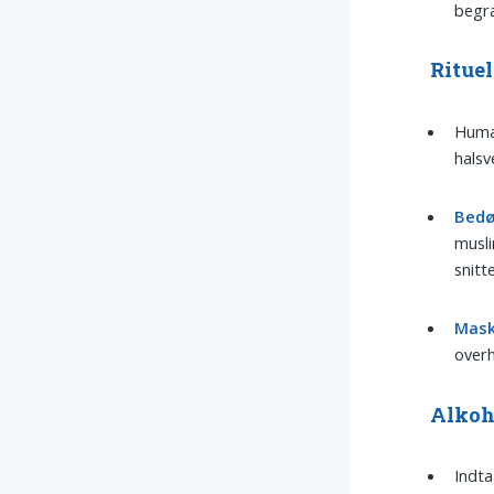
begræ
Rituel
Human
halsv
Bedø
musl
snitt
Mask
overh
Alkoh
Indta