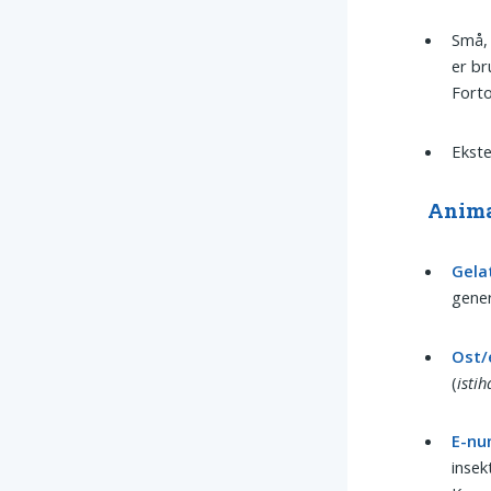
Små,
er br
Forto
Ekste
Anima
Gela
gener
Ost/
(
istih
E-nu
insek