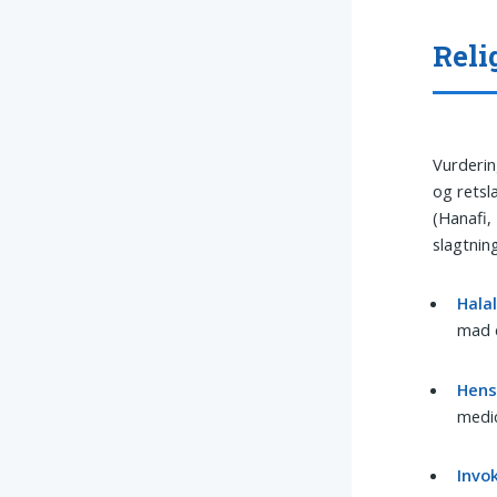
Reli
Vurderin
og retsl
(Hanafi, 
slagtnin
Hala
mad e
Hens
medic
Invo