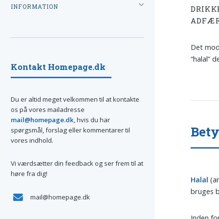
INFORMATION
DRIKK
ADFÆ
Det mod
“halal” d
Kontakt Homepage.dk
Du er altid meget velkommen til at kontakte
os på vores mailadresse
mail@homepage.dk
, hvis du har
Bety
spørgsmål, forslag eller kommentarer til
vores indhold.
Vi værdsætter din feedback og ser frem til at
høre fra dig!
Halal
(arabisk: حلال) betegner det,
bruges b
mail@homepage.dk
Inden fo