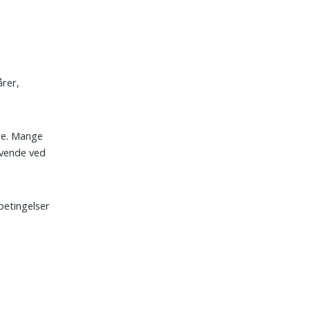
årer,
se. Mange
evende ved
betingelser
.