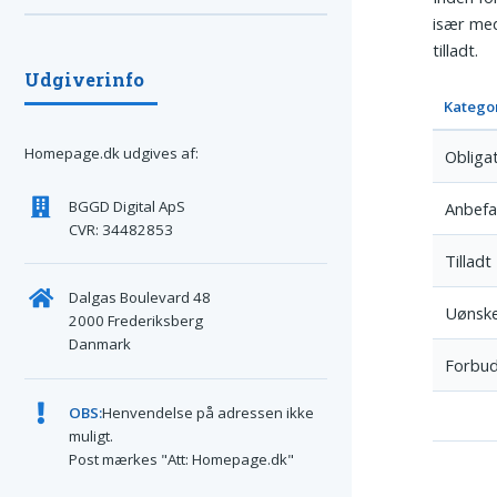
især med
tilladt.
Udgiverinfo
Katego
Homepage.dk udgives af:
Obliga
BGGD Digital ApS
Anbefa
CVR: 34482853
Tilladt
Dalgas Boulevard 48
Uønsk
2000 Frederiksberg
Danmark
Forbu
OBS:
Henvendelse på adressen ikke
muligt.
Post mærkes "Att: Homepage.dk"