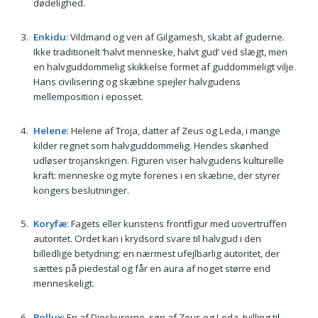
dødelighed.
Enkidu
: Vildmand og ven af Gilgamesh, skabt af guderne.
Ikke traditionelt ‘halvt menneske, halvt gud’ ved slægt, men
en halvguddommelig skikkelse formet af guddommeligt vilje.
Hans civilisering og skæbne spejler halvgudens
mellemposition i eposset.
Helene
: Helene af Troja, datter af Zeus og Leda, i mange
kilder regnet som halvguddommelig. Hendes skønhed
udløser trojanskrigen. Figuren viser halvgudens kulturelle
kraft: menneske og myte forenes i en skæbne, der styrer
kongers beslutninger.
Koryfæ
: Fagets eller kunstens frontfigur med uovertruffen
autoritet. Ordet kan i krydsord svare til halvgud i den
billedlige betydning: en nærmest ufejlbarlig autoritet, der
sættes på piedestal og får en aura af noget større end
menneskeligt.
Pollux
: En af Dioskurerne, søn af Zeus og Leda, tvilling til