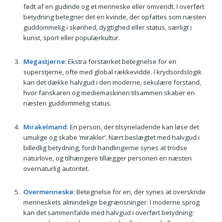
født af en gudinde og et menneske eller omvendt. I overført
betydning betegner det en kvinde, der opfattes som næsten
guddommelig i skønhed, dygtighed eller status, særligt i
kunst, sport eller populærkultur.
Megastjerne
: Ekstra forstærket betegnelse for en
superstjerne, ofte med global rækkevidde. I krydsordslogik
kan det dække halvgud i den moderne, sekulære forstand,
hvor fanskaren og mediemaskinen tilsammen skaber en
næsten guddommelig status.
Mirakelmand
: En person, der tilsyneladende kan løse det
umulige og skabe ‘mirakler’. Nært beslægtet med halvgud i
billedlig betydning, fordi handlingerne synes at trodse
naturlove, og tilhængere tillægger personen en næsten
overnaturlig autoritet.
Overmenneske
: Betegnelse for en, der synes at overskride
menneskets almindelige begrænsninger. I moderne sprog
kan det sammenfalde med halvgud i overført betydning: