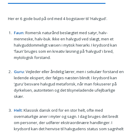
Her er 6 gode bud på ord med 4 bogstaver til 'Halvgud'.
Faun
: Romersk naturånd beslægtet med satyr, halv-
menneske, halv-buk. Ikke en halvgud ved slægt, men et
halvguddommeligt væsen i mytisk hierarki. I krydsord kan
‘faun’ bruges som en kreativ løsning på ‘halvgud’ i bred,
mytologisk forstand.
Guru
: Vejleder eller åndelig lærer, men i sekulær forstand en
ledende ekspert, der følges næsten blindt. I krydsord kan
‘guru’ besvare halvgud metaforisk, når man fokuserer på
dyrkelsen, autoriteten og det tilsyneladende ufejlbarlige
skær.
Helt
: Klassisk dansk ord for en stor helt, ofte med
overnaturlige aner i myter og sagn. I dag bruges det bredt
om personer, der udfører ekstraordinære handlinger. I
krydsord kan det henvise til halvgudens status som sagnhelt