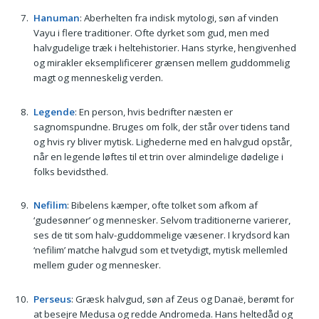
Hanuman
: Aberhelten fra indisk mytologi, søn af vinden
Vayu i flere traditioner. Ofte dyrket som gud, men med
halvgudelige træk i heltehistorier. Hans styrke, hengivenhed
og mirakler eksemplificerer grænsen mellem guddommelig
magt og menneskelig verden.
Legende
: En person, hvis bedrifter næsten er
sagnomspundne. Bruges om folk, der står over tidens tand
og hvis ry bliver mytisk. Lighederne med en halvgud opstår,
når en legende løftes til et trin over almindelige dødelige i
folks bevidsthed.
Nefilim
: Bibelens kæmper, ofte tolket som afkom af
‘gudesønner’ og mennesker. Selvom traditionerne varierer,
ses de tit som halv-guddommelige væsener. I krydsord kan
‘nefilim’ matche halvgud som et tvetydigt, mytisk mellemled
mellem guder og mennesker.
Perseus
: Græsk halvgud, søn af Zeus og Danaë, berømt for
at besejre Medusa og redde Andromeda. Hans heltedåd og