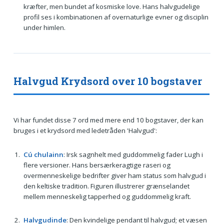
kræfter, men bundet af kosmiske love. Hans halvgudelige
profil ses i kombinationen af overnaturlige evner og disciplin
under himlen.
Halvgud Krydsord over 10 bogstaver
Vi har fundet disse 7 ord med mere end 10 bogstaver, der kan
bruges i et krydsord med ledetråden 'Halvgud':
Cú chulainn
: Irsk sagnhelt med guddommelig fader Lugh i
flere versioner. Hans bersærkeragtige raseri og
overmenneskelige bedrifter giver ham status som halvgud i
den keltiske tradition. Figuren illustrerer grænselandet
mellem menneskelig tapperhed og guddommelig kraft.
Halvgudinde
: Den kvindelige pendant til halvgud; et væsen