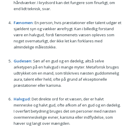
håndværker. I krydsord kan det fungere som finurligt, om
end lidt teknisk, svar.
Fænomen
: En person, hvis præstationer eller talent udgør et
sjældent syn og vækker ærefrygt. Kan i billedlig forstand
være en halvgud, fordi fænomenets væsen opleves som
noget overnaturligt, der ikke let kan forklares med
almindelige målestokke.
Gudesøn
: Søn af en gud og en dødelig, altså selve
arketypen på en halvgud i mange myter. Metaforisk bruges
udtrykket om en mand, som tilskrives næsten guddommelig
aura, talent eller held, ofte på grund af ekseptionelle
præstationer eller karisma.
Halvgud
: Det direkte ord for et væsen, der er halvt
menneske og halvt gud, ofte afkom af en gud og en dødelig.
I overført betydning bruges det om personer med næsten
overmenneskelige evner, karisma eller indflydelse, som
hæver sig langt over mængden.