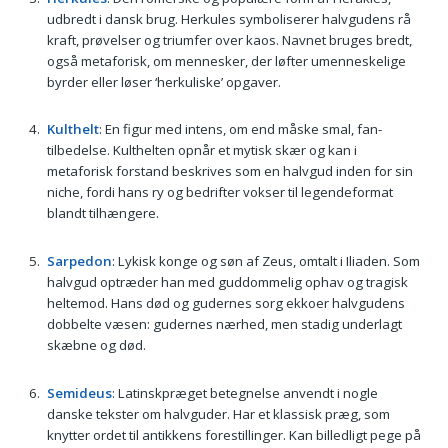
udbredt i dansk brug. Herkules symboliserer halvgudens rå
kraft, prøvelser og triumfer over kaos. Navnet bruges bredt,
også metaforisk, om mennesker, der løfter umenneskelige
byrder eller løser ‘herkuliske’ opgaver.
Kulthelt
: En figur med intens, om end måske smal, fan-
tilbedelse. Kulthelten opnår et mytisk skær og kan i
metaforisk forstand beskrives som en halvgud inden for sin
niche, fordi hans ry og bedrifter vokser til legendeformat
blandt tilhængere.
Sarpedon
: Lykisk konge og søn af Zeus, omtalt i Iliaden. Som
halvgud optræder han med guddommelig ophav og tragisk
heltemod. Hans død og gudernes sorg ekkoer halvgudens
dobbelte væsen: gudernes nærhed, men stadig underlagt
skæbne og død.
Semideus
: Latinskpræget betegnelse anvendt i nogle
danske tekster om halvguder. Har et klassisk præg, som
knytter ordet til antikkens forestillinger. Kan billedligt pege på