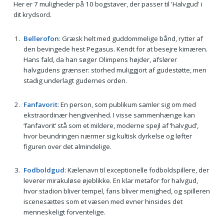
Her er 7 muligheder på 10 bogstaver, der passer til 'Halvgud' i
dit krydsord.
Bellerofon
: Græsk helt med guddommelige bånd, rytter af
den bevingede hest Pegasus. Kendt for at besejre kimæren.
Hans fald, da han søger Olimpens højder, afslører
halvgudens grænser: storhed muliggjort af gudestøtte, men
stadig underlagt gudernes orden.
Fanfavorit
: En person, som publikum samler sig om med
ekstraordinær hengivenhed. I visse sammenhænge kan
‘fanfavorit’ stå som et mildere, moderne spejl af ‘halvgud’,
hvor beundringen nærmer sig kultisk dyrkelse og løfter
figuren over det almindelige.
Fodboldgud
: Kælenavn til exceptionelle fodboldspillere, der
leverer mirakuløse øjeblikke. En klar metafor for halvgud,
hvor stadion bliver tempel, fans bliver menighed, og spilleren
iscenesættes som et væsen med evner hinsides det
menneskeligt forventelige.