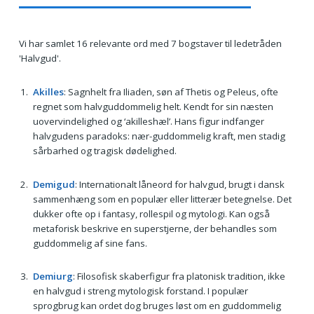
Vi har samlet 16 relevante ord med 7 bogstaver til ledetråden
'Halvgud'.
Akilles
: Sagnhelt fra Iliaden, søn af Thetis og Peleus, ofte
regnet som halvguddommelig helt. Kendt for sin næsten
uovervindelighed og ‘akilleshæl’. Hans figur indfanger
halvgudens paradoks: nær-guddommelig kraft, men stadig
sårbarhed og tragisk dødelighed.
Demigud
: Internationalt låneord for halvgud, brugt i dansk
sammenhæng som en populær eller litterær betegnelse. Det
dukker ofte op i fantasy, rollespil og mytologi. Kan også
metaforisk beskrive en superstjerne, der behandles som
guddommelig af sine fans.
Demiurg
: Filosofisk skaberfigur fra platonisk tradition, ikke
en halvgud i streng mytologisk forstand. I populær
sprogbrug kan ordet dog bruges løst om en guddommelig