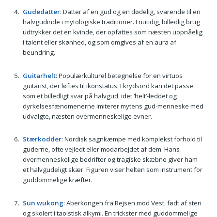
Gudedatter
: Datter af en gud og en dødelig, svarende til en
halvgudinde i mytologiske traditioner. I nutidig, billedlig brug
udtrykker det en kvinde, der opfattes som næsten uopnåelig
i talent eller skønhed, og som omgives af en aura af
beundring.
Guitarhelt
: Populærkulturel betegnelse for en virtuos
guitarist, der løftes til ikonstatus. I krydsord kan det passe
som et billedligt svar på halvgud, idet ‘helt’-leddet og
dyrkelsesfænomenerne imiterer mytens gud-menneske med
udvalgte, næsten overmenneskelige evner.
Stærkodder
: Nordisk sagnkæmpe med komplekst forhold til
guderne, ofte vejledt eller modarbejdet af dem. Hans
overmenneskelige bedrifter og tragiske skæbne giver ham
et halvgudeligt skær. Figuren viser helten som instrument for
guddommelige kræfter.
Sun wukong
: Aberkongen fra Rejsen mod Vest, født af sten
og skolert i taoistisk alkymi. En trickster med guddommelige