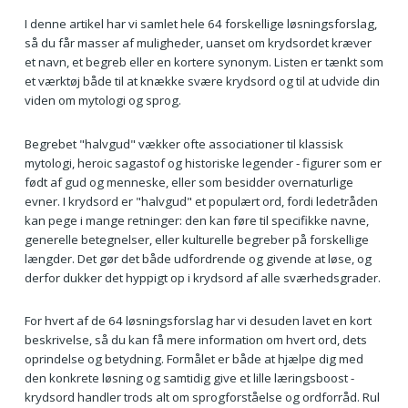
I denne artikel har vi samlet hele 64 forskellige løsningsforslag,
så du får masser af muligheder, uanset om krydsordet kræver
et navn, et begreb eller en kortere synonym. Listen er tænkt som
et værktøj både til at knække svære krydsord og til at udvide din
viden om mytologi og sprog.
Begrebet "halvgud" vækker ofte associationer til klassisk
mytologi, heroic sagastof og historiske legender - figurer som er
født af gud og menneske, eller som besidder overnaturlige
evner. I krydsord er "halvgud" et populært ord, fordi ledetråden
kan pege i mange retninger: den kan føre til specifikke navne,
generelle betegnelser, eller kulturelle begreber på forskellige
længder. Det gør det både udfordrende og givende at løse, og
derfor dukker det hyppigt op i krydsord af alle sværhedsgrader.
For hvert af de 64 løsningsforslag har vi desuden lavet en kort
beskrivelse, så du kan få mere information om hvert ord, dets
oprindelse og betydning. Formålet er både at hjælpe dig med
den konkrete løsning og samtidig give et lille læringsboost -
krydsord handler trods alt om sprogforståelse og ordforråd. Rul