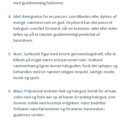
med guddommelig herkomst.
Idol
: Betegnelse for en person, som tilbedes eller dyrkes af
mange, nærmest som en gud. I krydsord kan det passe til
halvgud i overført forstand, når en kunstner, atlet eller leder
løftes op på et næsten guddommeligt piedestal af
beundrere.
Ikon
: Symbolsk figur med enorm gennemslagskraft, ofte et
billede på noget større end personen selv. I kulturel
sammenhæng ligner ikonet halvguden, fordi det ophøjes og
behandles med en næsten religiøs respekt, særligt i mode,
musik og sport.
Maui
: Polynesisk trickster-helt og halvgud, kendt for at hale
solen ned og fiske øer op af havet. En tydelig halvgud, som
forener snilde med kosmisk indgriben. Hans bedrifter
forklarer naturfænomener og forankrer mennesket i
gudernes verden.