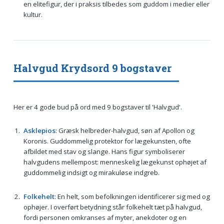
en elitefigur, der i praksis tilbedes som guddom i medier eller
kultur.
Halvgud Krydsord 9 bogstaver
Her er 4 gode bud på ord med 9 bogstaver til 'Halvgud'.
Asklepios
: Græsk helbreder-halvgud, søn af Apollon og
Koronis. Guddommelig protektor for lægekunsten, ofte
afbildet med stav og slange. Hans figur symboliserer
halvgudens mellempost: menneskelig lægekunst ophøjet af
guddommelig indsigt og mirakuløse indgreb.
Folkehelt
: En helt, som befolkningen identificerer sig med og
ophøjer. I overført betydning står folkehelt tæt på halvgud,
fordi personen omkranses af myter, anekdoter og en