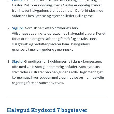
Castor. Pollux er udødelig, mens Castor er dødelig, hvilket
fremhæver halvgudens blandede natur. De forbindes med
søfartens beskyttelse og stjernebilledet Tvillingerne.
Sigurd
: Nordisk helt, efterkommer af Odin i
Völsungesagaen, ofte opfattet med halvgudelig aura. Kendt
for at dræbe dragen Fafner og forstå fugles tale. Hans
slægtskab og bedrifter placerer ham i halvgudens
grænsefelt mellem guder og mennesker.
Skjold
: Grundfigur for Skjoldungerne i dansk kongesagn,
ofte med Odin som guddommelig anfader. Som dynastisk
stamfader illustrerer han halvgudens rolle i legitimering af
kongemagt, hvor guddommelig oprindelse og menneskelig
regeringsførelse sammenvæves.
Halvgud Krydsord 7 bogstaver