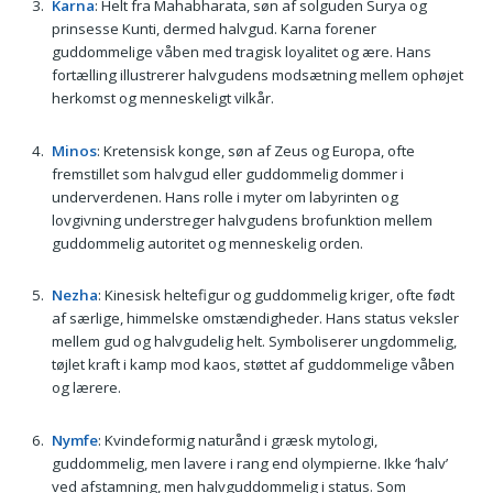
Karna
: Helt fra Mahabharata, søn af solguden Surya og
prinsesse Kunti, dermed halvgud. Karna forener
guddommelige våben med tragisk loyalitet og ære. Hans
fortælling illustrerer halvgudens modsætning mellem ophøjet
herkomst og menneskeligt vilkår.
Minos
: Kretensisk konge, søn af Zeus og Europa, ofte
fremstillet som halvgud eller guddommelig dommer i
underverdenen. Hans rolle i myter om labyrinten og
lovgivning understreger halvgudens brofunktion mellem
guddommelig autoritet og menneskelig orden.
Nezha
: Kinesisk heltefigur og guddommelig kriger, ofte født
af særlige, himmelske omstændigheder. Hans status veksler
mellem gud og halvgudelig helt. Symboliserer ungdommelig,
tøjlet kraft i kamp mod kaos, støttet af guddommelige våben
og lærere.
Nymfe
: Kvindeformig naturånd i græsk mytologi,
guddommelig, men lavere i rang end olympierne. Ikke ‘halv’
ved afstamning, men halvguddommelig i status. Som