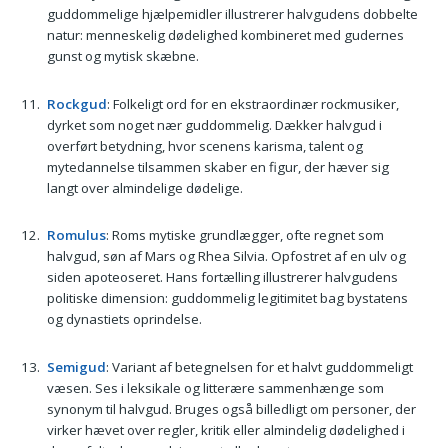
guddommelige hjælpemidler illustrerer halvgudens dobbelte
natur: menneskelig dødelighed kombineret med gudernes
gunst og mytisk skæbne.
Rockgud
: Folkeligt ord for en ekstraordinær rockmusiker,
dyrket som noget nær guddommelig. Dækker halvgud i
overført betydning, hvor scenens karisma, talent og
mytedannelse tilsammen skaber en figur, der hæver sig
langt over almindelige dødelige.
Romulus
: Roms mytiske grundlægger, ofte regnet som
halvgud, søn af Mars og Rhea Silvia. Opfostret af en ulv og
siden apoteoseret. Hans fortælling illustrerer halvgudens
politiske dimension: guddommelig legitimitet bag bystatens
og dynastiets oprindelse.
Semigud
: Variant af betegnelsen for et halvt guddommeligt
væsen. Ses i leksikale og litterære sammenhænge som
synonym til halvgud. Bruges også billedligt om personer, der
virker hævet over regler, kritik eller almindelig dødelighed i