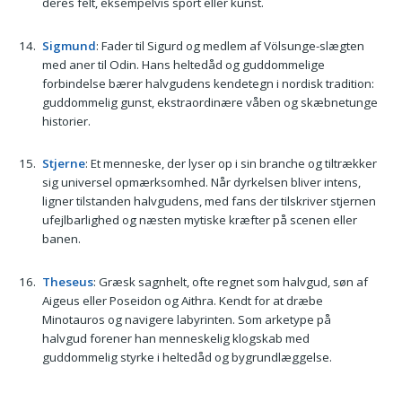
deres felt, eksempelvis sport eller kunst.
Sigmund
: Fader til Sigurd og medlem af Völsunge-slægten
med aner til Odin. Hans heltedåd og guddommelige
forbindelse bærer halvgudens kendetegn i nordisk tradition:
guddommelig gunst, ekstraordinære våben og skæbnetunge
historier.
Stjerne
: Et menneske, der lyser op i sin branche og tiltrækker
sig universel opmærksomhed. Når dyrkelsen bliver intens,
ligner tilstanden halvgudens, med fans der tilskriver stjernen
ufejlbarlighed og næsten mytiske kræfter på scenen eller
banen.
Theseus
: Græsk sagnhelt, ofte regnet som halvgud, søn af
Aigeus eller Poseidon og Aithra. Kendt for at dræbe
Minotauros og navigere labyrinten. Som arketype på
halvgud forener han menneskelig klogskab med
guddommelig styrke i heltedåd og bygrundlæggelse.