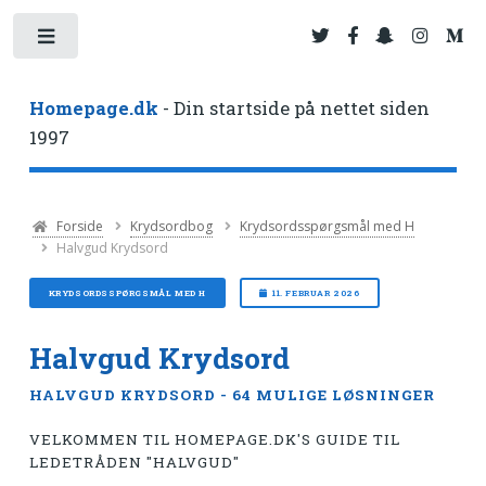
Toggle
Homepage.dk
- Din startside på nettet siden
1997
Forside
Krydsordbog
Krydsordsspørgsmål med H
Halvgud Krydsord
KRYDSORDSSPØRGSMÅL MED H
11. FEBRUAR 2026
Halvgud Krydsord
HALVGUD KRYDSORD - 64 MULIGE LØSNINGER
VELKOMMEN TIL HOMEPAGE.DK'S GUIDE TIL
LEDETRÅDEN "HALVGUD"