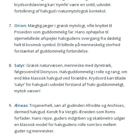
krydsordsløsning kan ‘nymfe’ være en snild, udvidet
fortolkning af halvgud i naturmytologisk kontekst.
Orion
: Mægtig jæger i græsk mytologi, ofte knyttet til
Poseidon som guddommelig far. Hans ophøjelse til
stjernebillede afspejler halvgudens overgang fra dødelig
helt til kosmisk symbol. Et billede på menneskelig storhed
forstærket af guddommelig forbindelse.
Satyr
: Græsk naturvæsen, menneske med dyretræk,
følgesvend til Dionysos. Halvguddommelig i rolle og rang, om
end ikke klassisk halvgud ved forældre. Krydsord kan tillade
‘satyr’ for halvgud i udvidet forstand af ‘halv-guddommeligt,
mytisk væsen’.
Æneas
: Trojanerhelt, søn af gudinden Afrodite og Anchises,
dermed halvgud. Kendt fra Vergils Æneiden som Roms
forfader. Hans rejse, guders indgriben og skæbnetro udgør
en klassisk model for halvgudens rolle som bro mellem
guder og mennesker.