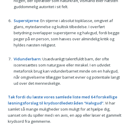
nogen, der optræder som naturkraft, vismand eller næsten
guddommelig autoritet i sit felt.
Superstjerne
: En stjerne i absolut topklasse, omgivet af
glans, mytedannelse og kultisk tilbedelse. I overført
betydning overlapper superstjerne og halvgud, fordi begge
peger på en person, som hæves over almindelig kritik og
hyldes næsten religiøst.
Vidunderbarn
: Usædvanligt talentfuldt barn, der ofte
iscenesættes som naturgave eller mirakel. I en udvidet
metaforisk brug kan vidunderbarnet minde om en halvgud,
når omgivelserne tillægger barnet evner og potentiale langt
ud over det menneskelige.
Tak fordi du læste vores samlede liste med 64 forskellige
løsningsforslag til krydsordledetråden “Halvgud”.
Vi har
samlet så mange muligheder som muligt for at hjælpe dig,
uanset om du spiller med i en avis, en app eller løser et gammelt
krydsord fra gemmerne.