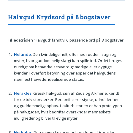
Halvgud Krydsord på 8 bogstaver
Til ledetråden 'Halvgud' fandt vi 6 passende ord på 8 bogstaver.
Heltinde
: Den kvindelige helt, ofte med rødder i sagn og
myter, hvor guddommelig slægt kan spille ind. Ordet bruges
nutidigt om bemærkelsesværdigt modige eller dygtige
kvinder. I overført betydning overlapper det halvgudens
nærmest hævede, idealiserede status.
Herakles
: Græsk halvgud, søn af Zeus og Alkmene, kendt
for de tolv storværker. Personificerer styrke, udholdenhed
og guddommeligt ophav. I kulturhistorien er han prototypen
på halvguden, hvis bedrifter overskrider menneskets
muligheder og bliver til evige myter.
Herkules
: Den romerske og populære form af Herakles,