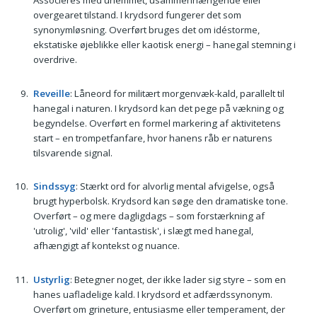
overgearet tilstand. I krydsord fungerer det som
synonymløsning. Overført bruges det om idéstorme,
ekstatiske øjeblikke eller kaotisk energi – hanegal stemning i
overdrive.
Reveille
: Låneord for militært morgenvæk-kald, parallelt til
hanegal i naturen. I krydsord kan det pege på vækning og
begyndelse. Overført en formel markering af aktivitetens
start – en trompetfanfare, hvor hanens råb er naturens
tilsvarende signal.
Sindssyg
: Stærkt ord for alvorlig mental afvigelse, også
brugt hyperbolsk. Krydsord kan søge den dramatiske tone.
Overført – og mere dagligdags – som forstærkning af
'utrolig', 'vild' eller 'fantastisk', i slægt med hanegal,
afhængigt af kontekst og nuance.
Ustyrlig
: Betegner noget, der ikke lader sig styre – som en
hanes uafladelige kald. I krydsord et adfærdssynonym.
Overført om grineture, entusiasme eller temperament, der