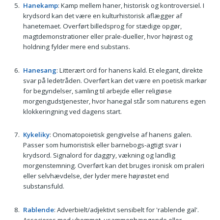
Hanekamp
: Kamp mellem haner, historisk og kontroversiel. I
krydsord kan det være en kulturhistorisk aflægger af
hanetemaet. Overført billedsprog for stædige opgør,
magtdemonstrationer eller prale-dueller, hvor højrøst og
holdning fylder mere end substans.
Hanesang
: Litterært ord for hanens kald. Et elegant, direkte
svar på ledetråden. Overført kan det være en poetisk markør
for begyndelser, samling til arbejde eller religiøse
morgengudstjenester, hvor hanegal står som naturens egen
klokkeringning ved dagens start.
Kykeliky
: Onomatopoietisk gengivelse af hanens galen.
Passer som humoristisk eller barnebogs-agtigt svar i
krydsord. Signalord for daggry, vækning og landlig
morgenstemning. Overført kan det bruges ironisk om praleri
eller selvhævdelse, der lyder mere højrøstet end
substansfuld.
Rablende
: Adverbielt/adjektivt sensibelt for 'rablende gal'.
Associeres med uhemmet, usammenhængende eller