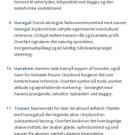
henvise til selve lyden, tidspunktet ved daggry og den
metaforiske sindstilstand.
Hanegal
: Dansk økologisk fødevarevirksomhed med navnet
Hanegal. Krydsord kan udnytte egennavnet som kulturel
reference. Ordspil mellem hanens råb og brandets profil.
Overført signalerer det naturlig oprindelse,
morgenmadspålæg og en landlig, håndværkspræget
stemning.
Hanekam
: Hanens røde kam på toppen af hovedet; også
navn for mohawk-frisure. I krydsord fungerer det som
konkret hane-reference. Overført symbol på trods, punket
attitude og iøjnefaldende markering – beslægtet med
hanens prangende, selvsikre 'optræden' ved daggry.
Tosseri
: Navneordet for skør, let absurd adfærd. I familie
med hanegal på den legende akse. I krydsord en
substantivisk løsning. Overført beskriver det hverdagslige
skæve indfald, der skaber glæde, opfindsomhed og små
pauser fra alvoren, særligt i dagens begyndelse.