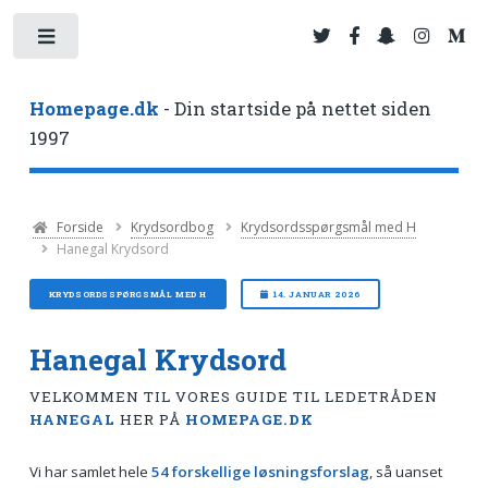
Toggle
Homepage.dk
- Din startside på nettet siden
1997
Forside
Krydsordbog
Krydsordsspørgsmål med H
Hanegal Krydsord
KRYDSORDSSPØRGSMÅL MED H
14. JANUAR 2026
Hanegal Krydsord
VELKOMMEN TIL VORES GUIDE TIL LEDETRÅDEN
HANEGAL
HER PÅ
HOMEPAGE.DK
Vi har samlet hele
54 forskellige løsningsforslag
, så uanset