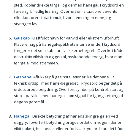
sted. Kobler direkte til 'gal' og dermed hanegal. I krydsord en
farverig, billedlig løsning. Overført om situationer, events
eller kontorer i total tumult, hvor stemningen er høj og
styringen lav.
Galskab
: Kraftfuldt navn for vanvid eller ekstrem ufornuft.
Placerer sig på hanegal-spektrets intense ende. I krydsord
fungerer det som substantivisk kernebegreb. Overført både
destruktiv vildskab og genial, nyskabende energi, hvor man
tør 'gale' mod strømmen.
Gashane
: Aflukker på gasinstallationer, kaldet hane. Et
teknisk ordspil med hane-begrebet. I krydsord peger det på
ordets brede betydning. Overført symbol på kontrol, start og
stop – parallelt med hanegal som signal for igangsætning af
dagens gøremål.
Hanegal
: Direkte betydning af hanens skingre galen ved
daggry. I overført betydning bruges ordet om nogen, der er
vildt opkørt, helt tosset eller euforisk. I krydsord kan det både