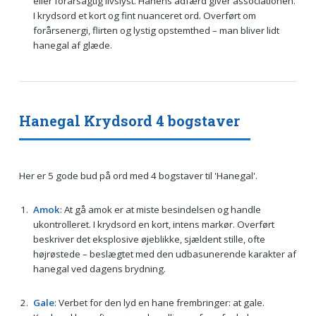
eller forårsagtig livslyst. Hanens adfærd giver associationen.
I krydsord et kort og fint nuanceret ord. Overført om
forårsenergi, flirten og lystig opstemthed – man bliver lidt
hanegal af glæde.
Hanegal Krydsord 4 bogstaver
Her er 5 gode bud på ord med 4 bogstaver til 'Hanegal'.
Amok
: At gå amok er at miste besindelsen og handle
ukontrolleret. I krydsord en kort, intens markør. Overført
beskriver det eksplosive øjeblikke, sjældent stille, ofte
højrøstede – beslægtet med den udbasunerende karakter af
hanegal ved dagens brydning.
Gale
: Verbet for den lyd en hane frembringer: at gale.