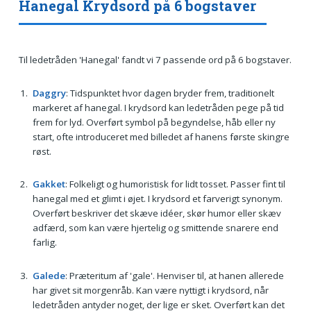
Hanegal Krydsord på 6 bogstaver
Til ledetråden 'Hanegal' fandt vi 7 passende ord på 6 bogstaver.
Daggry
: Tidspunktet hvor dagen bryder frem, traditionelt
markeret af hanegal. I krydsord kan ledetråden pege på tid
frem for lyd. Overført symbol på begyndelse, håb eller ny
start, ofte introduceret med billedet af hanens første skingre
røst.
Gakket
: Folkeligt og humoristisk for lidt tosset. Passer fint til
hanegal med et glimt i øjet. I krydsord et farverigt synonym.
Overført beskriver det skæve idéer, skør humor eller skæv
adfærd, som kan være hjertelig og smittende snarere end
farlig.
Galede
: Præteritum af 'gale'. Henviser til, at hanen allerede
har givet sit morgenråb. Kan være nyttigt i krydsord, når
ledetråden antyder noget, der lige er sket. Overført kan det