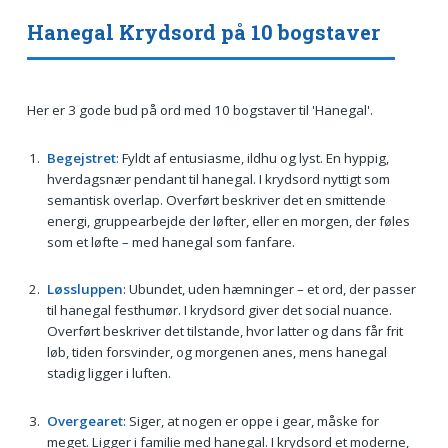
Hanegal Krydsord på 10 bogstaver
Her er 3 gode bud på ord med 10 bogstaver til 'Hanegal'.
Begejstret
: Fyldt af entusiasme, ildhu og lyst. En hyppig,
hverdagsnær pendant til hanegal. I krydsord nyttigt som
semantisk overlap. Overført beskriver det en smittende
energi, gruppearbejde der løfter, eller en morgen, der føles
som et løfte – med hanegal som fanfare.
Løssluppen
: Ubundet, uden hæmninger – et ord, der passer
til hanegal festhumør. I krydsord giver det social nuance.
Overført beskriver det tilstande, hvor latter og dans får frit
løb, tiden forsvinder, og morgenen anes, mens hanegal
stadig ligger i luften.
Overgearet
: Siger, at nogen er oppe i gear, måske for
meget. Ligger i familie med hanegal. I krydsord et moderne,