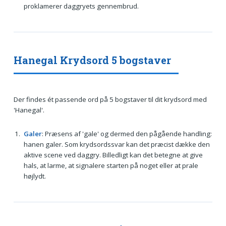
proklamerer daggryets gennembrud.
Hanegal Krydsord 5 bogstaver
Der findes ét passende ord på 5 bogstaver til dit krydsord med
'Hanegal'.
Galer
: Præsens af 'gale' og dermed den pågående handling:
hanen galer. Som krydsordssvar kan det præcist dække den
aktive scene ved daggry. Billedligt kan det betegne at give
hals, at larme, at signalere starten på noget eller at prale
højlydt.