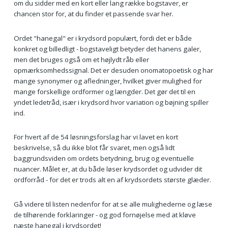
om du sidder med en kort eller lang række bogstaver, er
chancen stor for, at du finder et passende svar her.
Ordet "hanegal" er i krydsord populært, fordi det er både
konkret og billedligt - bogstaveligt betyder det hanens galer,
men det bruges også om et højlydt råb eller
opmærksomhedssignal. Det er desuden onomatopoetisk og har
mange synonymer og afledninger, hvilket giver mulighed for
mange forskellige ordformer og længder. Det gør det til en
yndet ledetråd, især i krydsord hvor variation og bøjning spiller
ind.
For hvert af de 54 løsningsforslag har vi lavet en kort
beskrivelse, så du ikke blot får svaret, men også lidt
baggrundsviden om ordets betydning, brug og eventuelle
nuancer. Målet er, at du både løser krydsordet og udvider dit
ordforråd - for det er trods alt en af krydsordets største glæder.
Gå videre til listen nedenfor for at se alle mulighederne og læse
de tilhørende forklaringer - og god fornøjelse med at kløve
næste hanegal i krydsordet!