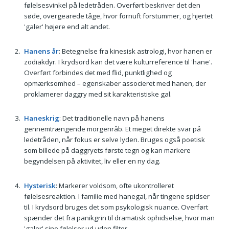
følelsesvinkel på ledetråden. Overført beskriver det den
søde, overgearede tåge, hvor fornuft forstummer, og hjertet
'galer' højere end alt andet.
Hanens år
: Betegnelse fra kinesisk astrologi, hvor hanen er
zodiakdyr. I krydsord kan det være kulturreference til 'hane'.
Overført forbindes det med flid, punktlighed og
opmærksomhed – egenskaber associeret med hanen, der
proklamerer daggry med sit karakteristiske gal.
Haneskrig
: Det traditionelle navn på hanens
gennemtrængende morgenråb. Et meget direkte svar på
ledetråden, når fokus er selve lyden. Bruges også poetisk
som billede på daggryets første tegn og kan markere
begyndelsen på aktivitet, liv eller en ny dag.
Hysterisk
: Markerer voldsom, ofte ukontrolleret
følelsesreaktion. I familie med hanegal, når tingene spidser
til. I krydsord bruges det som psykologisk nuance. Overført
spænder det fra panikgrin til dramatisk ophidselse, hvor man
'galer' sine følelser ud uden filter.