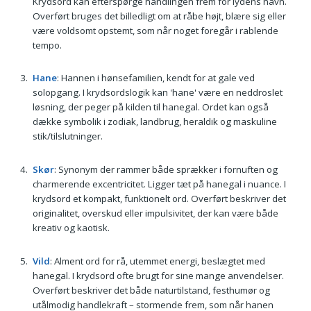
Krydsord kan efterspørge handlingen frem for lydens navn.
Overført bruges det billedligt om at råbe højt, blære sig eller
være voldsomt opstemt, som når noget foregår i rablende
tempo.
Hane
: Hannen i hønsefamilien, kendt for at gale ved
solopgang. I krydsordslogik kan 'hane' være en neddroslet
løsning, der peger på kilden til hanegal. Ordet kan også
dække symbolik i zodiak, landbrug, heraldik og maskuline
stik/tilslutninger.
Skør
: Synonym der rammer både sprækker i fornuften og
charmerende excentricitet. Ligger tæt på hanegal i nuance. I
krydsord et kompakt, funktionelt ord. Overført beskriver det
originalitet, overskud eller impulsivitet, der kan være både
kreativ og kaotisk.
Vild
: Alment ord for rå, utemmet energi, beslægtet med
hanegal. I krydsord ofte brugt for sine mange anvendelser.
Overført beskriver det både naturtilstand, festhumør og
utålmodig handlekraft – stormende frem, som når hanen