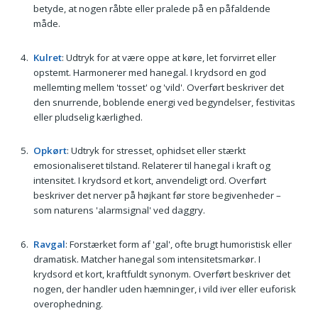
betyde, at nogen råbte eller pralede på en påfaldende
måde.
Kulret
: Udtryk for at være oppe at køre, let forvirret eller
opstemt. Harmonerer med hanegal. I krydsord en god
mellemting mellem 'tosset' og 'vild'. Overført beskriver det
den snurrende, boblende energi ved begyndelser, festivitas
eller pludselig kærlighed.
Opkørt
: Udtryk for stresset, ophidset eller stærkt
emosionaliseret tilstand. Relaterer til hanegal i kraft og
intensitet. I krydsord et kort, anvendeligt ord. Overført
beskriver det nerver på højkant før store begivenheder –
som naturens 'alarmsignal' ved daggry.
Ravgal
: Forstærket form af 'gal', ofte brugt humoristisk eller
dramatisk. Matcher hanegal som intensitetsmarkør. I
krydsord et kort, kraftfuldt synonym. Overført beskriver det
nogen, der handler uden hæmninger, i vild iver eller euforisk
overophedning.