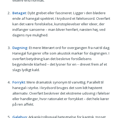
vildere end normalt.
Betaget
: Dybt grebet eller fascineret. Ligger i den blødere
ende af hanegal-spektret. I krydsord et følelsesord. Overført
kan det være forelskelse, kunstoplevelser eller ideer, der
indfanger sanserne – man bliver henført, næsten høj, ved
dagens nye mulighed.
Dagning
: Et mere litterært ord for overgangen fra nat til dag.
Hanegal fungerer ofte som akustisk markør for dagningen. I
overført betydning kan det beskrive forståelsens
begyndende klarhed – det lysner for en – drevet frem af et
slags lydligt kald.
Forrykt
: Mere dramatisk synonym til vanvittig. Parallelt til
hanegal i styrke. I krydsord bruges det som lidt højstemt
alternativ. Overført beskriver det ekstreme udsving i følelser
eller handlinger, hvor rationalet er forrykket – det hele kører
på ren affekt.
Galehus
: Arkaisk/colloquial betegnelse for kaotisk, tosset