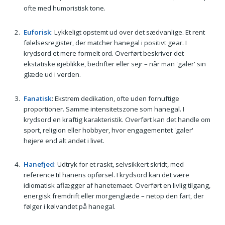
ofte med humoristisk tone.
Euforisk
: Lykkeligt opstemt ud over det sædvanlige. Et rent
følelsesregister, der matcher hanegal i positivt gear. I
krydsord et mere formelt ord. Overført beskriver det
ekstatiske øjeblikke, bedrifter eller sejr – når man 'galer' sin
glæde ud i verden.
Fanatisk
: Ekstrem dedikation, ofte uden fornuftige
proportioner. Samme intensitetszone som hanegal. I
krydsord en kraftig karakteristik. Overført kan det handle om
sport, religion eller hobbyer, hvor engagementet 'galer'
højere end alt andet i livet.
Hanefjed
: Udtryk for et raskt, selvsikkert skridt, med
reference til hanens opførsel. I krydsord kan det være
idiomatisk aflægger af hanetemaet. Overført en livlig tilgang,
energisk fremdrift eller morgenglæde – netop den fart, der
følger i kølvandet på hanegal.