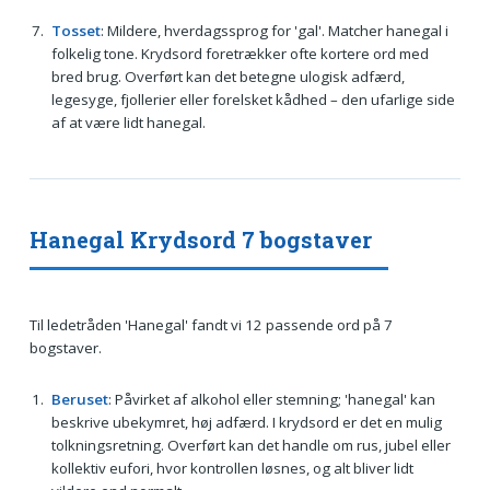
Tosset
: Mildere, hverdagssprog for 'gal'. Matcher hanegal i
folkelig tone. Krydsord foretrækker ofte kortere ord med
bred brug. Overført kan det betegne ulogisk adfærd,
legesyge, fjollerier eller forelsket kådhed – den ufarlige side
af at være lidt hanegal.
Hanegal Krydsord 7 bogstaver
Til ledetråden 'Hanegal' fandt vi 12 passende ord på 7
bogstaver.
Beruset
: Påvirket af alkohol eller stemning; 'hanegal' kan
beskrive ubekymret, høj adfærd. I krydsord er det en mulig
tolkningsretning. Overført kan det handle om rus, jubel eller
kollektiv eufori, hvor kontrollen løsnes, og alt bliver lidt