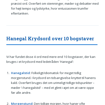
præcist ord. Overført om stemninger, møder og debatter med
for højt tempo og lydstyrke, hvor entusiasmen trumfer
eftertanken.
Hanegal Krydsord over 10 bogstaver
Vi har fundet disse 4 ord med mere end 10 bogstaver, der kan
bruges i et krydsord med ledetråden 'Hanegal':
Hanegalstid
: Folkeligt/idiomatisk for meget tidlig
morgenstund. I krydsord en tidsangivelse knyttet til hanens
kald. Overført bruges det om urimeligt tidlige tidspunkter –
møder 'i hanegalstid' – med et glimt i øjet om at være oppe
før alle andre.
Morgenstund
: Den tidlige morgen, hvor haner ofte