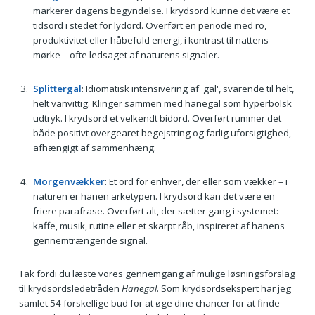
markerer dagens begyndelse. I krydsord kunne det være et
tidsord i stedet for lydord. Overført en periode med ro,
produktivitet eller håbefuld energi, i kontrast til nattens
mørke – ofte ledsaget af naturens signaler.
Splittergal
: Idiomatisk intensivering af 'gal', svarende til helt,
helt vanvittig. Klinger sammen med hanegal som hyperbolsk
udtryk. I krydsord et velkendt bidord. Overført rummer det
både positivt overgearet begejstring og farlig uforsigtighed,
afhængigt af sammenhæng.
Morgenvækker
: Et ord for enhver, der eller som vækker – i
naturen er hanen arketypen. I krydsord kan det være en
friere parafrase. Overført alt, der sætter gang i systemet:
kaffe, musik, rutine eller et skarpt råb, inspireret af hanens
gennemtrængende signal.
Tak fordi du læste vores gennemgang af mulige løsningsforslag
til krydsordsledetråden
Hanegal
. Som krydsordsekspert har jeg
samlet 54 forskellige bud for at øge dine chancer for at finde