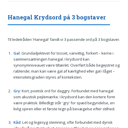
Hanegal Krydsord på 3 bogstaver
Til ledetråden 'Hanegal' fandt vi 3 passende ord på 3 bogstaver.
Gal
: Grundadjektivet for tosset, vanvittig, forkert – kerne i
sammensætningen hanegal. I krydsord kan
synonymniveauet være tiltænkt. Overført både begejstret og
rablende; man kan være gal af kærlighed eller gal i låget –
intensitetsgraden styres af konteksten.
Gry
: Kort, poetisk ord for daggry. Forbundet med hanegal
som akustisk pejlemærke. I krydsord kan den kortere form
være praktisk. Billedligt står 'gry' for spæd begyndelse, en
livlig spiren eller et første tegn på bevægelse efter stilhed.
Kåd
: Let og legesyg stemning, ofte forbundet med dyrisk