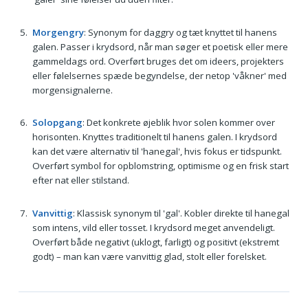
Morgengry
: Synonym for daggry og tæt knyttet til hanens
galen. Passer i krydsord, når man søger et poetisk eller mere
gammeldags ord. Overført bruges det om ideers, projekters
eller følelsernes spæde begyndelse, der netop 'våkner' med
morgensignalerne.
Solopgang
: Det konkrete øjeblik hvor solen kommer over
horisonten. Knyttes traditionelt til hanens galen. I krydsord
kan det være alternativ til 'hanegal', hvis fokus er tidspunkt.
Overført symbol for opblomstring, optimisme og en frisk start
efter nat eller stilstand.
Vanvittig
: Klassisk synonym til 'gal'. Kobler direkte til hanegal
som intens, vild eller tosset. I krydsord meget anvendeligt.
Overført både negativt (uklogt, farligt) og positivt (ekstremt
godt) – man kan være vanvittig glad, stolt eller forelsket.