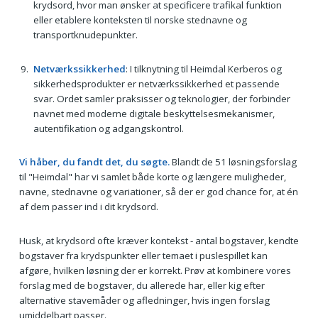
krydsord, hvor man ønsker at specificere trafikal funktion
eller etablere konteksten til norske stednavne og
transportknudepunkter.
Netværkssikkerhed
: I tilknytning til Heimdal Kerberos og
sikkerhedsprodukter er netværkssikkerhed et passende
svar. Ordet samler praksisser og teknologier, der forbinder
navnet med moderne digitale beskyttelsesmekanismer,
autentifikation og adgangskontrol.
Vi håber, du fandt det, du søgte.
Blandt de 51 løsningsforslag
til "Heimdal" har vi samlet både korte og længere muligheder,
navne, stednavne og variationer, så der er god chance for, at én
af dem passer ind i dit krydsord.
Husk, at krydsord ofte kræver kontekst - antal bogstaver, kendte
bogstaver fra krydspunkter eller temaet i puslespillet kan
afgøre, hvilken løsning der er korrekt. Prøv at kombinere vores
forslag med de bogstaver, du allerede har, eller kig efter
alternative stavemåder og afledninger, hvis ingen forslag
umiddelbart passer.