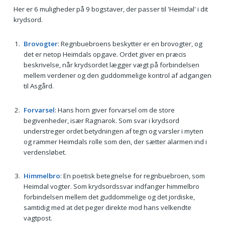
Her er 6 muligheder på 9 bogstaver, der passer til 'Heimdal' i dit
krydsord.
Brovogter
: Regnbuebroens beskytter er en brovogter, og
det er netop Heimdals opgave. Ordet giver en præcis
beskrivelse, når krydsordet lægger vægt på forbindelsen
mellem verdener og den guddommelige kontrol af adgangen
til Asgård.
Forvarsel
: Hans horn giver forvarsel om de store
begivenheder, især Ragnarok. Som svar i krydsord
understreger ordet betydningen af tegn og varsler i myten
og rammer Heimdals rolle som den, der sætter alarmen ind i
verdensløbet.
Himmelbro
: En poetisk betegnelse for regnbuebroen, som
Heimdal vogter. Som krydsordssvar indfanger himmelbro
forbindelsen mellem det guddommelige og det jordiske,
samtidig med at det peger direkte mod hans velkendte
vagtpost.