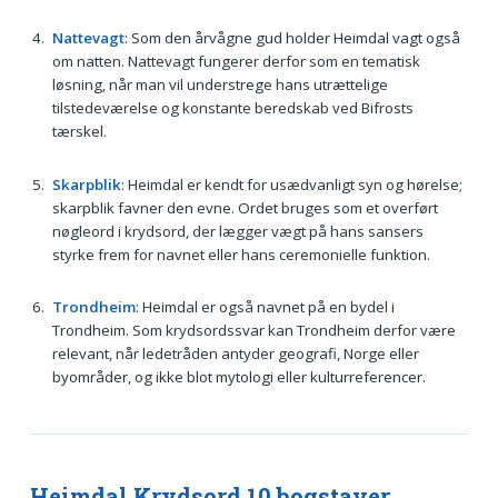
Nattevagt
: Som den årvågne gud holder Heimdal vagt også
om natten. Nattevagt fungerer derfor som en tematisk
løsning, når man vil understrege hans utrættelige
tilstedeværelse og konstante beredskab ved Bifrosts
tærskel.
Skarpblik
: Heimdal er kendt for usædvanligt syn og hørelse;
skarpblik favner den evne. Ordet bruges som et overført
nøgleord i krydsord, der lægger vægt på hans sansers
styrke frem for navnet eller hans ceremonielle funktion.
Trondheim
: Heimdal er også navnet på en bydel i
Trondheim. Som krydsordssvar kan Trondheim derfor være
relevant, når ledetråden antyder geografi, Norge eller
byområder, og ikke blot mytologi eller kulturreferencer.
Heimdal Krydsord 10 bogstaver