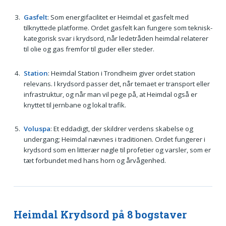
Gasfelt
: Som energifacilitet er Heimdal et gasfelt med
tilknyttede platforme. Ordet gasfelt kan fungere som teknisk-
kategorisk svar i krydsord, når ledetråden heimdal relaterer
til olie og gas fremfor til guder eller steder.
Station
: Heimdal Station i Trondheim giver ordet station
relevans. I krydsord passer det, når temaet er transport eller
infrastruktur, og når man vil pege på, at Heimdal også er
knyttet til jernbane og lokal trafik.
Voluspa
: Et eddadigt, der skildrer verdens skabelse og
undergang; Heimdal nævnes i traditionen. Ordet fungerer i
krydsord som en litterær nøgle til profetier og varsler, som er
tæt forbundet med hans horn og årvågenhed.
Heimdal Krydsord på 8 bogstaver