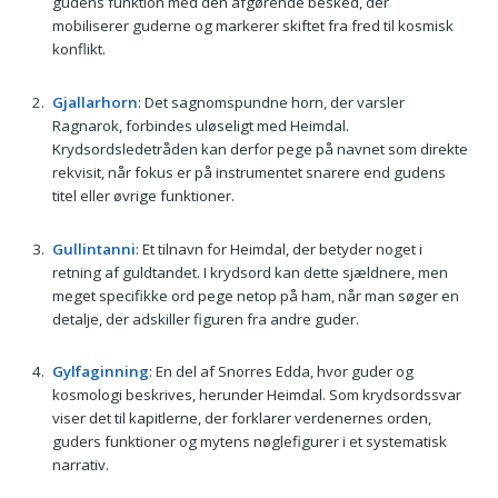
gudens funktion med den afgørende besked, der
mobiliserer guderne og markerer skiftet fra fred til kosmisk
konflikt.
Gjallarhorn
: Det sagnomspundne horn, der varsler
Ragnarok, forbindes uløseligt med Heimdal.
Krydsordsledetråden kan derfor pege på navnet som direkte
rekvisit, når fokus er på instrumentet snarere end gudens
titel eller øvrige funktioner.
Gullintanni
: Et tilnavn for Heimdal, der betyder noget i
retning af guldtandet. I krydsord kan dette sjældnere, men
meget specifikke ord pege netop på ham, når man søger en
detalje, der adskiller figuren fra andre guder.
Gylfaginning
: En del af Snorres Edda, hvor guder og
kosmologi beskrives, herunder Heimdal. Som krydsordssvar
viser det til kapitlerne, der forklarer verdenernes orden,
guders funktioner og mytens nøglefigurer i et systematisk
narrativ.