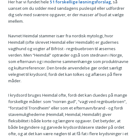
Her har vi fundet hele
51 forskellige løsningsforslag
, så
uanset om du sidder med søndagens puslespil eller udfordrer
dig selv med sværere opgaver, er der masser af bud at vælge
imellem.
Navnet Heimdal stammer især fra nordisk mytologi, hvor
Heimdall (ofte skrevet Heimdal eller Heimdallr) er gudernes
vagthund og vogter af Bifröst - regnbuebroen til æsernes
verden. Men “Heimdal” optræder også som stednavn i Norge,
som efternavn og i moderne sammenhænge som produktnavne
og kulturreferencer. Den brede anvendelse gør ordet særligt
velegnet til krydsord, fordi det kan tolkes og aflæses på flere
måder.
I krydsord bruges Heimdal ofte, fordi det kan cluedes på mange
forskellige måder: som “norrøn gud”, “vagt ved regnbuebroen”,
“forstad til Trondheim” eller som et efternavn/brand - og fordi
stavemulighederne (Heimdall, Heimdal, Heimdallr) giver
fleksibilitet i både korte og længere opgaver. Det betyder, at
både begyndere og garvede krydsordsløsere støder på ordet
ofte, og at det kan være nøglen til at få fat i flere krydsninger i et