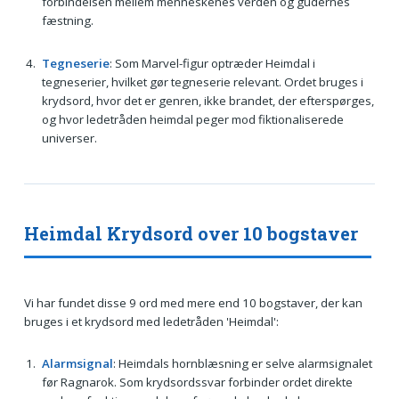
forbindelsen mellem menneskenes verden og gudernes
fæstning.
Tegneserie
: Som Marvel-figur optræder Heimdal i
tegneserier, hvilket gør tegneserie relevant. Ordet bruges i
krydsord, hvor det er genren, ikke brandet, der efterspørges,
og hvor ledetråden heimdal peger mod fiktionaliserede
universer.
Heimdal Krydsord over 10 bogstaver
Vi har fundet disse 9 ord med mere end 10 bogstaver, der kan
bruges i et krydsord med ledetråden 'Heimdal':
Alarmsignal
: Heimdals hornblæsning er selve alarmsignalet
før Ragnarok. Som krydsordssvar forbinder ordet direkte