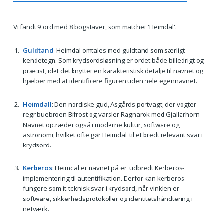
Vi fandt 9 ord med 8 bogstaver, som matcher 'Heimdal'.
Guldtand
: Heimdal omtales med guldtand som særligt
kendetegn. Som krydsordsløsning er ordet både billedrigt og
præcist, idet det knytter en karakteristisk detalje til navnet og
hjælper med at identificere figuren uden hele egennavnet.
Heimdall
: Den nordiske gud, Asgårds portvagt, der vogter
regnbuebroen Bifrost og varsler Ragnarok med Gjallarhorn.
Navnet optræder også i moderne kultur, software og
astronomi, hvilket ofte gør Heimdall til et bredt relevant svar i
krydsord.
Kerberos
: Heimdal er navnet på en udbredt Kerberos-
implementering til autentifikation. Derfor kan kerberos
fungere som it-teknisk svar i krydsord, når vinklen er
software, sikkerhedsprotokoller og identitetshåndtering i
netværk.