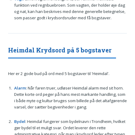
funktion ved regnbuebroen. Som vagten, der holder øje dag
og nat, kan han beskrives med denne generelle betegnelse,
som passer godt i krydsordsruder med få bogstaver.
Heimdal Krydsord på 5 bogstaver
Her er 2 gode bud på ord med 5 bogstaver til 'Heimdal'.
Alarm
: Når faren truer, udløser Heimdal alarm med sit horn.
Dette korte ord peger på hans mest markante handling, som
i både myte og kultur bruges som billede på det altafgørende
varsel, der sætter begivenheder i gang.
Bydel
: Heimdal fungerer som bydelnavn i Trondheim, hvilket
gør bydel til et muligt svar. Ordet leverer den rette
administrative kategori, når man i krydsord leder efter typen