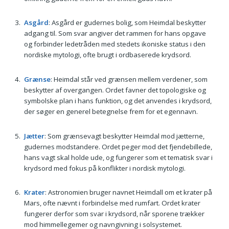
Asgård
: Asgård er gudernes bolig, som Heimdal beskytter
adgang til. Som svar angiver det rammen for hans opgave
og forbinder ledetråden med stedets ikoniske status i den
nordiske mytologi, ofte brugt i ordbaserede krydsord.
Grænse
: Heimdal står ved grænsen mellem verdener, som
beskytter af overgangen. Ordet favner det topologiske og
symbolske plan i hans funktion, og det anvendes i krydsord,
der søger en generel betegnelse frem for et egennavn.
Jætter
: Som grænsevagt beskytter Heimdal mod jætterne,
gudernes modstandere. Ordet peger mod det fjendebillede,
hans vagt skal holde ude, og fungerer som et tematisk svar i
krydsord med fokus på konflikter i nordisk mytologi.
Krater
: Astronomien bruger navnet Heimdall om et krater på
Mars, ofte nævnt i forbindelse med rumfart. Ordet krater
fungerer derfor som svar i krydsord, når sporene trækker
mod himmellegemer og navngivning i solsystemet.