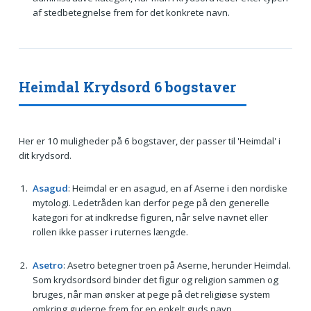
af stedbetegnelse frem for det konkrete navn.
Heimdal Krydsord 6 bogstaver
Her er 10 muligheder på 6 bogstaver, der passer til 'Heimdal' i
dit krydsord.
Asagud
: Heimdal er en asagud, en af Aserne i den nordiske
mytologi. Ledetråden kan derfor pege på den generelle
kategori for at indkredse figuren, når selve navnet eller
rollen ikke passer i ruternes længde.
Asetro
: Asetro betegner troen på Aserne, herunder Heimdal.
Som krydsordsord binder det figur og religion sammen og
bruges, når man ønsker at pege på det religiøse system
omkring guderne frem for en enkelt guds navn.