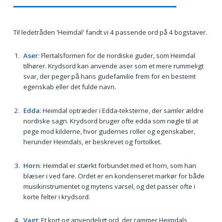
Til ledetråden 'Heimdal' fandt vi 4 passende ord på 4 bogstaver.
Aser
: Flertalsformen for de nordiske guder, som Heimdal
tilhører. Krydsord kan anvende aser som et mere rummeligt
svar, der peger på hans gudefamilie frem for en bestemt
egenskab eller det fulde navn.
Edda
: Heimdal optræder i Edda-teksterne, der samler ældre
nordiske sagn. Krydsord bruger ofte edda som nøgle til at
pege mod kilderne, hvor gudernes roller og egenskaber,
herunder Heimdals, er beskrevet og fortolket.
Horn
: Heimdal er stærkt forbundet med et horn, som han
blæser i ved fare. Ordet er en kondenseret markør for både
musikinstrumentet og mytens varsel, og det passer ofte i
korte felter i krydsord.
Vagt
: Et kort og anvendeligt ord, der rammer Heimdals