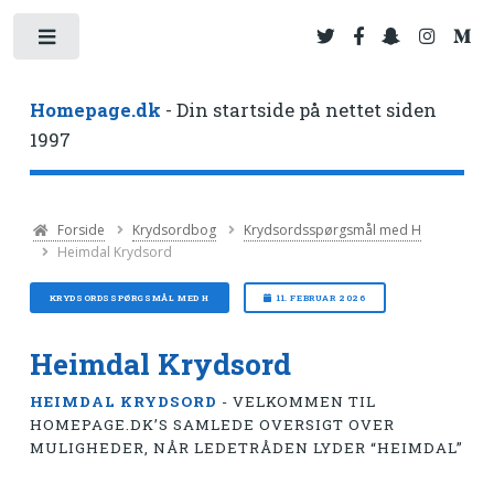
Toggle
Homepage.dk
- Din startside på nettet siden
1997
Forside
Krydsordbog
Krydsordsspørgsmål med H
Heimdal Krydsord
KRYDSORDSSPØRGSMÅL MED H
11. FEBRUAR 2026
Heimdal Krydsord
HEIMDAL KRYDSORD
- VELKOMMEN TIL
HOMEPAGE.DK’S SAMLEDE OVERSIGT OVER
MULIGHEDER, NÅR LEDETRÅDEN LYDER “HEIMDAL”