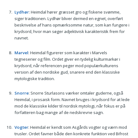
Lydhør
: Heimdal hører græsset gro og fiskene svømme,
siger traditionen. Lydhør bliver dermed en egnet, overført
beskrivelse af hans opmærksomme natur, som kan fungere i
krydsord, hvor man søger adjektivisk karakteristik frem for
navnet.
Marvel
: Heimdal figurerer som karakter i Marvels
tegneserier og film. Ordet giver en tydelig kulturmarkør i
krydsord, når referencen peger mod populærkulturens
version af den nordiske gud, snarere end den klassiske
mytologiske tradition.
Snorre
: Snorre Sturlasons værker omtaler guderne, også
Heimdal, i prosaisk form. Navnet bruges i krydsord for at lede
mod de klassiske kilder til nordisk mytologi, når fokus er på
forfatteren bag mange af de nedskrevne sagn.
Vogter
: Heimdal er kendt som Asgårds vogter og værn mod
trusler. Ordet favner både den konkrete funktion ved Bifrost