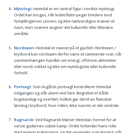
Mytologi
: Heimdal er en central figur i nordisk mytologi.
Ordet kan bruges, når ledetråden peger bredere mod
fortællingernes univers og ikke nødvendigvis kræver et
navn, men snarere angiver det kulturelle eller litterære
område.
Nordsøen
: Heimdal er navnet på et gasfelt i Nordsøen. I
krydsord kan nordsøen derfor være et rammende svar, når
sammenhængen handler om energi, offshore-aktiviteter
eller norsk sokkel og ikke om mytologiske eller kulturelle
forhold.
Portvagt
: Som Asgårds portvagt kontrollerer Heimdal
indgangen og slår alarm ved fare. Begrebet er både
bogstaveligt og overført, hvilket gør det til en fleksibel
løsning i krydsord, hvor rollen, ikke navnet, er det centrale.
Ragnarok
: Ved Ragnarok blæser Heimdal i hornet for at
varsle gudernes sidste kamp. Ordet forbinder hans rolle
med mytens kulmination, og det anvendes som løsning, når