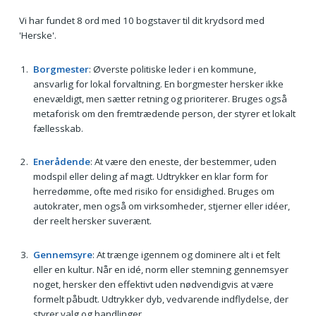
Vi har fundet 8 ord med 10 bogstaver til dit krydsord med
'Herske'.
Borgmester
: Øverste politiske leder i en kommune,
ansvarlig for lokal forvaltning. En borgmester hersker ikke
enevældigt, men sætter retning og prioriterer. Bruges også
metaforisk om den fremtrædende person, der styrer et lokalt
fællesskab.
Enerådende
: At være den eneste, der bestemmer, uden
modspil eller deling af magt. Udtrykker en klar form for
herredømme, ofte med risiko for ensidighed. Bruges om
autokrater, men også om virksomheder, stjerner eller idéer,
der reelt hersker suverænt.
Gennemsyre
: At trænge igennem og dominere alt i et felt
eller en kultur. Når en idé, norm eller stemning gennemsyer
noget, hersker den effektivt uden nødvendigvis at være
formelt påbudt. Udtrykker dyb, vedvarende indflydelse, der
styrer valg og handlinger.