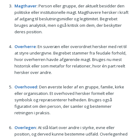
Magthaver
: Person eller gruppe, der aktuelt besidder den
politiske eller institutionelle magt. Magthavere hersker i kraft
af adgang til beslutningsmidler og legitimitet. Begrebet
bruges analytisk, men også kritisk om dem, der beskytter
deres position.
Overherre
: En suveræn eller overordnet hersker med ret til
at styre undergivne. Begrebet stammer fra feudale forhold,
hvor overherren havde afgørende magt. Bruges nu mest
historisk eller som metafor for relationer, hvor én part reelt
hersker over andre.
Overhoved
: Den øverste leder af en gruppe, familie, kirke
eller organisation. Et overhoved hersker formelt eller
symbolsk og repræsenterer helheden. Bruges også
figurativt om den person, der samler og bestemmer
retningen i praksis.
Overlegen
: At stå klart over andre i styrke, evne eller
position, og derved kunne bestemme udfald. Overlegenhed