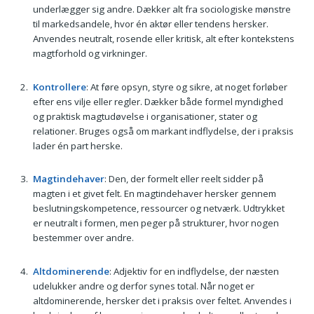
underlægger sig andre. Dækker alt fra sociologiske mønstre
til markedsandele, hvor én aktør eller tendens hersker.
Anvendes neutralt, rosende eller kritisk, alt efter kontekstens
magtforhold og virkninger.
Kontrollere
: At føre opsyn, styre og sikre, at noget forløber
efter ens vilje eller regler. Dækker både formel myndighed
og praktisk magtudøvelse i organisationer, stater og
relationer. Bruges også om markant indflydelse, der i praksis
lader én part herske.
Magtindehaver
: Den, der formelt eller reelt sidder på
magten i et givet felt. En magtindehaver hersker gennem
beslutningskompetence, ressourcer og netværk. Udtrykket
er neutralt i formen, men peger på strukturer, hvor nogen
bestemmer over andre.
Altdominerende
: Adjektiv for en indflydelse, der næsten
udelukker andre og derfor synes total. Når noget er
altdominerende, hersker det i praksis over feltet. Anvendes i