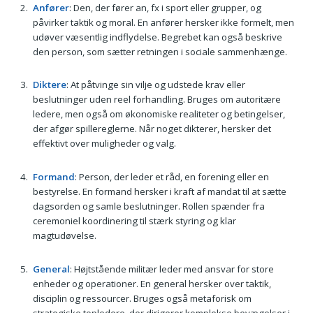
Anfører
: Den, der fører an, fx i sport eller grupper, og
påvirker taktik og moral. En anfører hersker ikke formelt, men
udøver væsentlig indflydelse. Begrebet kan også beskrive
den person, som sætter retningen i sociale sammenhænge.
Diktere
: At påtvinge sin vilje og udstede krav eller
beslutninger uden reel forhandling. Bruges om autoritære
ledere, men også om økonomiske realiteter og betingelser,
der afgør spillereglerne. Når noget dikterer, hersker det
effektivt over muligheder og valg.
Formand
: Person, der leder et råd, en forening eller en
bestyrelse. En formand hersker i kraft af mandat til at sætte
dagsorden og samle beslutninger. Rollen spænder fra
ceremoniel koordinering til stærk styring og klar
magtudøvelse.
General
: Højtstående militær leder med ansvar for store
enheder og operationer. En general hersker over taktik,
disciplin og ressourcer. Bruges også metaforisk om
strategiske topledere, der dirigerer komplekse bevægelser i