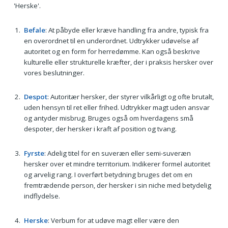
'Herske'.
Befale
: At påbyde eller kræve handling fra andre, typisk fra
en overordnet til en underordnet. Udtrykker udøvelse af
autoritet og en form for herredømme. Kan også beskrive
kulturelle eller strukturelle kræfter, der i praksis hersker over
vores beslutninger.
Despot
: Autoritær hersker, der styrer vilkårligt og ofte brutalt,
uden hensyn til ret eller frihed. Udtrykker magt uden ansvar
og antyder misbrug. Bruges også om hverdagens små
despoter, der hersker i kraft af position og tvang.
Fyrste
: Adelig titel for en suveræn eller semi-suveræn
hersker over et mindre territorium. Indikerer formel autoritet
og arvelig rang. I overført betydning bruges det om en
fremtrædende person, der hersker i sin niche med betydelig
indflydelse.
Herske
: Verbum for at udøve magt eller være den