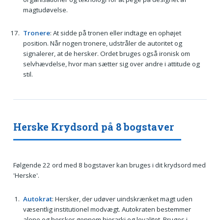
magtudøvelse.
Tronere
: At sidde på tronen eller indtage en ophøjet
position. Når nogen tronere, udstråler de autoritet og
signalerer, at de hersker. Ordet bruges også ironisk om
selvhævdelse, hvor man sætter sig over andre i attitude og
stil.
Herske Krydsord på 8 bogstaver
Følgende 22 ord med 8 bogstaver kan bruges i dit krydsord med
'Herske'.
Autokrat
: Hersker, der udøver uindskrænket magt uden
væsentlig institutionel modvægt. Autokraten bestemmer
alene og hersker gennem hierarki og loyalitet. Bruges i