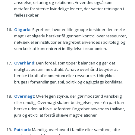
anseelse, erfaring og relationer. Anvendes også som
metafor for stærke kvindelige ledere, der sætter retningen i
fællesskaber.
Oligarki
: Styreform, hvor en lille gruppe besidder den reelle
magt. I et oligarki hersker få gennem kontrol over ressourcer,
netværk eller institutioner. Begrebet anvendes i politologi og
som kritik af koncentreret indflydelse i økonomien.
Overhånd
: Den fordel, som tipper balancen og gør det
muligt at bestemme udfald. At have overhånd betyder at
herske i kraft af momentum eller ressourcer. Udtrykket
bruges i forhandlinger, spil, politik og dagligdags konflikter.
Overmagt
: Overlegen styrke, der gør modstand vanskelig
eller umulig. Overmagt skaber betingelser, hvor én part kan
herske uden at blive udfordret. Begrebet anvendes i militær,
jura og etik til at forstå skæve magtrelationer.
Patriark
: Mandligt overhoved i familie eller samfund, ofte