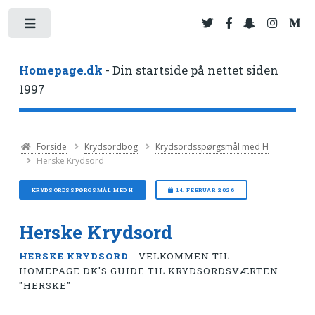
Toggle
Homepage.dk
- Din startside på nettet siden
1997
Forside
Krydsordbog
Krydsordsspørgsmål med H
Herske Krydsord
KRYDSORDSSPØRGSMÅL MED H
14. FEBRUAR 2026
Herske Krydsord
HERSKE KRYDSORD
- VELKOMMEN TIL
HOMEPAGE.DK'S GUIDE TIL KRYDSORDSVÆRTEN
"HERSKE"