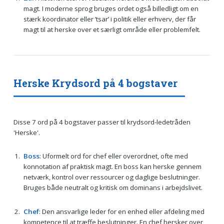
magt. I moderne sprog bruges ordet også billedligt om en
stærk koordinator eller ’tsar’ i politik eller erhverv, der får
magt til at herske over et særligt område eller problemfelt.
Herske Krydsord på 4 bogstaver
Disse 7 ord på 4 bogstaver passer til krydsord-ledetråden
'Herske'.
Boss
: Uformelt ord for chef eller overordnet, ofte med
konnotation af praktisk magt. En boss kan herske gennem
netværk, kontrol over ressourcer og daglige beslutninger.
Bruges både neutralt og kritisk om dominans i arbejdslivet.
Chef
: Den ansvarlige leder for en enhed eller afdeling med
kompetence til at træffe beslutninger. En chef hersker over