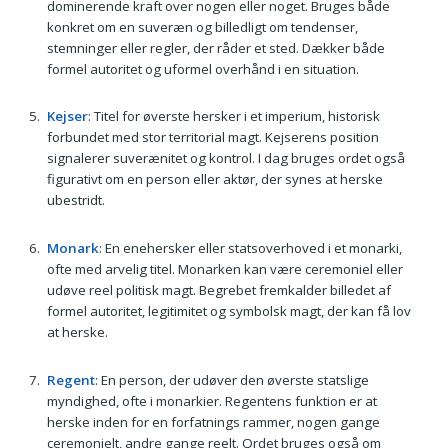
dominerende kraft over nogen eller noget. Bruges både
konkret om en suveræn og billedligt om tendenser,
stemninger eller regler, der råder et sted. Dækker både
formel autoritet og uformel overhånd i en situation.
Kejser
: Titel for øverste hersker i et imperium, historisk
forbundet med stor territorial magt. Kejserens position
signalerer suverænitet og kontrol. I dag bruges ordet også
figurativt om en person eller aktør, der synes at herske
ubestridt.
Monark
: En enehersker eller statsoverhoved i et monarki,
ofte med arvelig titel. Monarken kan være ceremoniel eller
udøve reel politisk magt. Begrebet fremkalder billedet af
formel autoritet, legitimitet og symbolsk magt, der kan få lov
at herske.
Regent
: En person, der udøver den øverste statslige
myndighed, ofte i monarkier. Regentens funktion er at
herske inden for en forfatnings rammer, nogen gange
ceremonielt, andre gange reelt. Ordet bruges også om