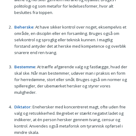
politologi og som metafor for ledelsesformer, hvor alt
besluttes fra toppen.
Beherske
: At have sikker kontrol over noget, eksempelvis et
område, en disciplin eller en forsamling. Bruges også om
selvkontrol og sproglig eller teknisk kunnen. I magtlig
forstand antyder det at herske med kompetence og overblik
snarere end ren tvang.
Bestemme
: At træffe afgørende valg og fastlægge, hvad der
skal ske. Når man bestemmer, udøver man i praksis en form
for herredømme, stort eller småt. Bruges også om normer og
spilleregler, der ubemærket hersker og styrer vores
muligheder.
Diktator
: Enehersker med koncentreret magt, ofte uden frie
valg og retssikkerhed. Begrebet er stærkt negativt ladet og
indikerer, at én person hersker gennem tvang, censur og
kontrol. Anvendes også metaforisk om tyrannisk opførsel i
mindre skala.