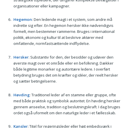
organisationer eller kampagner.
Hegemon
: Den ledende magt i et system, som andre må
indrette sig efter. En hegemon hersker ikke nødvendigvis
formelt, men bestemmer rammerne. Bruges i international
politik, økonomi og kultur til at beskrive aktører med
omfattende, normfastsættende indflydelse.
Hersker
: Substantiv for den, der besidder og udøver den
øverste magt over et område eller en befolkning. Dækker
både legitime monarker og autoritære ledere. I overført
betydning bruges det om kræfter og idéer, der reelt hersker
og sætter betingelserne.
Høvding
: Traditionel leder af en stamme eller gruppe, ofte
med både praktisk og symbolsk autoritet. En høvding hersker
gennem anseelse, tradition og beslutningskraft. I dag bruges
ordet også uformelt om den naturlige leder i et fællesskab.
Kansler
: Titel for regeringsleder eller højt embedsværk i