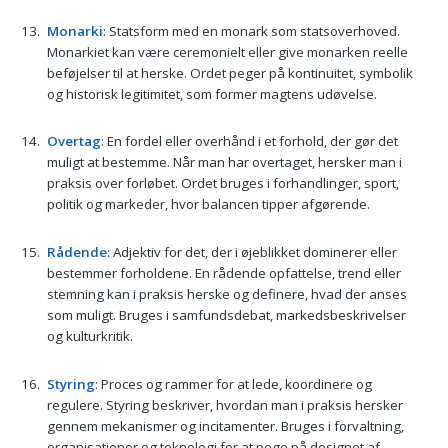
Monarki
: Statsform med en monark som statsoverhoved.
Monarkiet kan være ceremonielt eller give monarken reelle
beføjelser til at herske. Ordet peger på kontinuitet, symbolik
og historisk legitimitet, som former magtens udøvelse.
Overtag
: En fordel eller overhånd i et forhold, der gør det
muligt at bestemme. Når man har overtaget, hersker man i
praksis over forløbet. Ordet bruges i forhandlinger, sport,
politik og markeder, hvor balancen tipper afgørende.
Rådende
: Adjektiv for det, der i øjeblikket dominerer eller
bestemmer forholdene. En rådende opfattelse, trend eller
stemning kan i praksis herske og definere, hvad der anses
som muligt. Bruges i samfundsdebat, markedsbeskrivelser
og kulturkritik.
Styring
: Proces og rammer for at lede, koordinere og
regulere. Styring beskriver, hvordan man i praksis hersker
gennem mekanismer og incitamenter. Bruges i forvaltning,
organisationer og teknologi for at pege på designet af