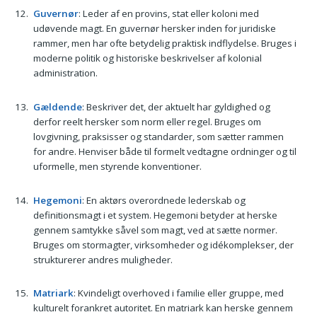
Guvernør
: Leder af en provins, stat eller koloni med
udøvende magt. En guvernør hersker inden for juridiske
rammer, men har ofte betydelig praktisk indflydelse. Bruges i
moderne politik og historiske beskrivelser af kolonial
administration.
Gældende
: Beskriver det, der aktuelt har gyldighed og
derfor reelt hersker som norm eller regel. Bruges om
lovgivning, praksisser og standarder, som sætter rammen
for andre. Henviser både til formelt vedtagne ordninger og til
uformelle, men styrende konventioner.
Hegemoni
: En aktørs overordnede lederskab og
definitionsmagt i et system. Hegemoni betyder at herske
gennem samtykke såvel som magt, ved at sætte normer.
Bruges om stormagter, virksomheder og idékomplekser, der
strukturerer andres muligheder.
Matriark
: Kvindeligt overhoved i familie eller gruppe, med
kulturelt forankret autoritet. En matriark kan herske gennem