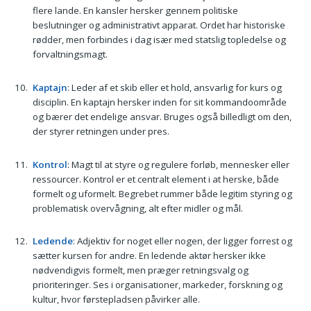
flere lande. En kansler hersker gennem politiske
beslutninger og administrativt apparat. Ordet har historiske
rødder, men forbindes i dag især med statslig topledelse og
forvaltningsmagt.
Kaptajn
: Leder af et skib eller et hold, ansvarlig for kurs og
disciplin. En kaptajn hersker inden for sit kommandoområde
og bærer det endelige ansvar. Bruges også billedligt om den,
der styrer retningen under pres.
Kontrol
: Magt til at styre og regulere forløb, mennesker eller
ressourcer. Kontrol er et centralt element i at herske, både
formelt og uformelt. Begrebet rummer både legitim styring og
problematisk overvågning, alt efter midler og mål.
Ledende
: Adjektiv for noget eller nogen, der ligger forrest og
sætter kursen for andre. En ledende aktør hersker ikke
nødvendigvis formelt, men præger retningsvalg og
prioriteringer. Ses i organisationer, markeder, forskning og
kultur, hvor førstepladsen påvirker alle.