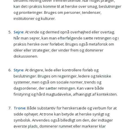
bestemt retning bliver fremherskende. Når noget præger,
kan det i praksis komme til at herske over smag, beslutninger
og prioriteringer. Bruges om personer, tendenser,
institutioner og kulturer.
Sejre
: At vinde og dermed opnå overhøjhed eller overtag.
Når man sejrer, kan man efterfølgende sætte retningen og i
praksis herske over forløbet. Bruges også metaforisk om
idéer eller strategier, der vinder frem og dominerer
diskussionen.
Styre
: At dirigere, lede eller kontrollere forløb og
beslutninger. Bruges om regeringer, ledere og tekniske
systemer, men også om sociale normer, trends og
dagsordener, der sætter retningen. Kan være både
finstyring og hård magtudøvelse, afhængigt af konteksten.
Trone
: Både substantiv for herskersæde og verbum for at
sidde ophøjet. At trone kan betyde at herske synligt og
symbolsk. Anvendes også billedligt om den, der indtager
øverste plads, dominerer rummet eller markerer klar