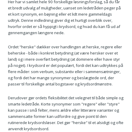
Her har vi samlet hele 90 forskellige løsningsforslag, så du får
et bredt udvalg af muligheder, uanset om ledetråden peger på
et kort synonym, en bøjning eller et lidt mere gammeldags
udtryk. Denne indledning giver dig et hurtigt overblik over,
hvorfor ordet er så hyppigt i krydsord, og hvad du kan få ud af
gennemgangen længere nede.
Ordet "herske" dækker over handlingen at herske, regere eller
beherske - både i konkret betydning (at være hersker over et
land) og i mere overført betydning (at dominere eller have styr
på noget). I krydsord er det populært, fordi det kan udtrykkes på
flere måder: som verbum, substantiv eller i sammensætninger,
og fordi det har mange synonymer og beslægtede ord, der
passer til forskellige antal bogstaver og krydsordmønstre.
Derudover gør ordets fleksibilitet det velegnet til både simple og
smarte ledetråde. Korte synonymer som "regere" eller "styre"
kan passe i små felter, mens ældre eller litterære varianter og
sammensatte former kan udfordre og give point til den
rutinerede krydsordsløser. Det gør "herske" til et alsidigt og ofte
anvendt krydsordsord.