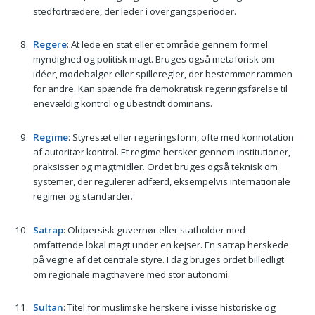
stedfortrædere, der leder i overgangsperioder.
Regere
: At lede en stat eller et område gennem formel
myndighed og politisk magt. Bruges også metaforisk om
idéer, modebølger eller spilleregler, der bestemmer rammen
for andre. Kan spænde fra demokratisk regeringsførelse til
enevældig kontrol og ubestridt dominans.
Regime
: Styresæt eller regeringsform, ofte med konnotation
af autoritær kontrol. Et regime hersker gennem institutioner,
praksisser og magtmidler. Ordet bruges også teknisk om
systemer, der regulerer adfærd, eksempelvis internationale
regimer og standarder.
Satrap
: Oldpersisk guvernør eller statholder med
omfattende lokal magt under en kejser. En satrap herskede
på vegne af det centrale styre. I dag bruges ordet billedligt
om regionale magthavere med stor autonomi.
Sultan
: Titel for muslimske herskere i visse historiske og