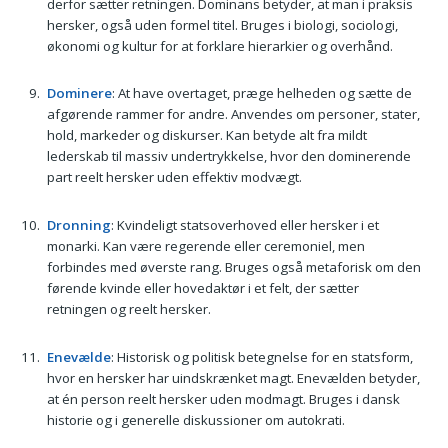
derfor sætter retningen. Dominans betyder, at man i praksis
hersker, også uden formel titel. Bruges i biologi, sociologi,
økonomi og kultur for at forklare hierarkier og overhånd.
Dominere
: At have overtaget, præge helheden og sætte de
afgørende rammer for andre. Anvendes om personer, stater,
hold, markeder og diskurser. Kan betyde alt fra mildt
lederskab til massiv undertrykkelse, hvor den dominerende
part reelt hersker uden effektiv modvægt.
Dronning
: Kvindeligt statsoverhoved eller hersker i et
monarki. Kan være regerende eller ceremoniel, men
forbindes med øverste rang. Bruges også metaforisk om den
førende kvinde eller hovedaktør i et felt, der sætter
retningen og reelt hersker.
Enevælde
: Historisk og politisk betegnelse for en statsform,
hvor en hersker har uindskrænket magt. Enevælden betyder,
at én person reelt hersker uden modmagt. Bruges i dansk
historie og i generelle diskussioner om autokrati.