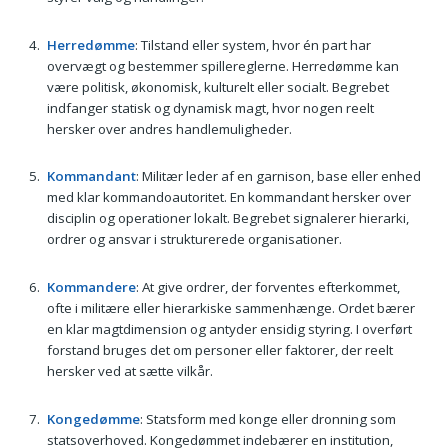
Herredømme
: Tilstand eller system, hvor én part har
overvægt og bestemmer spillereglerne. Herredømme kan
være politisk, økonomisk, kulturelt eller socialt. Begrebet
indfanger statisk og dynamisk magt, hvor nogen reelt
hersker over andres handlemuligheder.
Kommandant
: Militær leder af en garnison, base eller enhed
med klar kommandoautoritet. En kommandant hersker over
disciplin og operationer lokalt. Begrebet signalerer hierarki,
ordrer og ansvar i strukturerede organisationer.
Kommandere
: At give ordrer, der forventes efterkommet,
ofte i militære eller hierarkiske sammenhænge. Ordet bærer
en klar magtdimension og antyder ensidig styring. I overført
forstand bruges det om personer eller faktorer, der reelt
hersker ved at sætte vilkår.
Kongedømme
: Statsform med konge eller dronning som
statsoverhoved. Kongedømmet indebærer en institution,