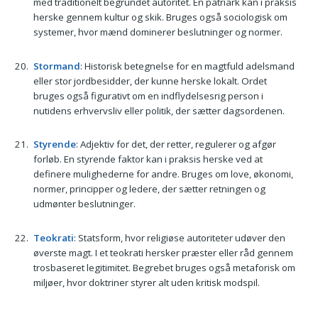
med traditionelt begrundet autoritet. En patriark kan i praksis
herske gennem kultur og skik. Bruges også sociologisk om
systemer, hvor mænd dominerer beslutninger og normer.
Stormand
: Historisk betegnelse for en magtfuld adelsmand
eller stor jordbesidder, der kunne herske lokalt. Ordet
bruges også figurativt om en indflydelsesrig person i
nutidens erhvervsliv eller politik, der sætter dagsordenen.
Styrende
: Adjektiv for det, der retter, regulerer og afgør
forløb. En styrende faktor kan i praksis herske ved at
definere mulighederne for andre. Bruges om love, økonomi,
normer, principper og ledere, der sætter retningen og
udmønter beslutninger.
Teokrati
: Statsform, hvor religiøse autoriteter udøver den
øverste magt. I et teokrati hersker præster eller råd gennem
trosbaseret legitimitet. Begrebet bruges også metaforisk om
miljøer, hvor doktriner styrer alt uden kritisk modspil.