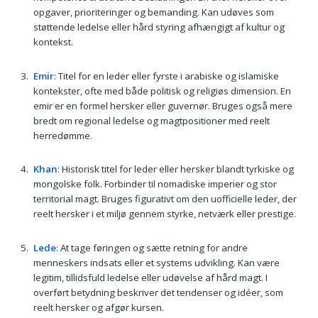
opgaver, prioriteringer og bemanding. Kan udøves som
støttende ledelse eller hård styring afhængigt af kultur og
kontekst.
Emir
: Titel for en leder eller fyrste i arabiske og islamiske
kontekster, ofte med både politisk og religiøs dimension. En
emir er en formel hersker eller guvernør. Bruges også mere
bredt om regional ledelse og magtpositioner med reelt
herredømme.
Khan
: Historisk titel for leder eller hersker blandt tyrkiske og
mongolske folk. Forbinder til nomadiske imperier og stor
territorial magt. Bruges figurativt om den uofficielle leder, der
reelt hersker i et miljø gennem styrke, netværk eller prestige.
Lede
: At tage føringen og sætte retning for andre
menneskers indsats eller et systems udvikling. Kan være
legitim, tillidsfuld ledelse eller udøvelse af hård magt. I
overført betydning beskriver det tendenser og idéer, som
reelt hersker og afgør kursen.