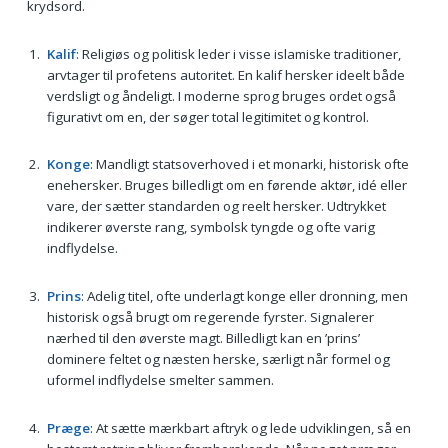
krydsord.
Kalif
: Religiøs og politisk leder i visse islamiske traditioner,
arvtager til profetens autoritet. En kalif hersker ideelt både
verdsligt og åndeligt. I moderne sprog bruges ordet også
figurativt om en, der søger total legitimitet og kontrol.
Konge
: Mandligt statsoverhoved i et monarki, historisk ofte
enehersker. Bruges billedligt om en førende aktør, idé eller
vare, der sætter standarden og reelt hersker. Udtrykket
indikerer øverste rang, symbolsk tyngde og ofte varig
indflydelse.
Prins
: Adelig titel, ofte underlagt konge eller dronning, men
historisk også brugt om regerende fyrster. Signalerer
nærhed til den øverste magt. Billedligt kan en ’prins’
dominere feltet og næsten herske, særligt når formel og
uformel indflydelse smelter sammen.
Præge
: At sætte mærkbart aftryk og lede udviklingen, så en