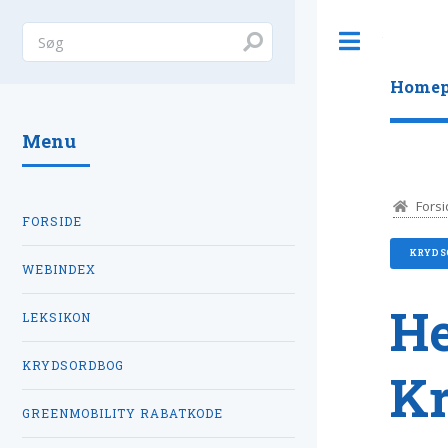
Toggle
Homep
Menu
Forsi
FORSIDE
KRYDS
WEBINDEX
He
LEKSIKON
KRYDSORDBOG
K
GREENMOBILITY RABATKODE