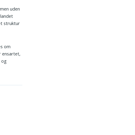
ammen uden
blandet
t struktur
des om
r ensartet,
n og