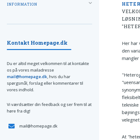
HETE
INFORMATION
VELKO
LØSNI
"HETE
Kontakt Homepage.dk
Her har 
den vari
mangler 
Du er altid meget velkommen til at kontakte
os på vores mailadresse
"Heterog
mail@homepage.dk
, hvis du har
"ueensar
spørgsmål, forslag eller kommentarer til
synonymf
vores indhold.
fleksibe
Vi værdsætter din feedback og ser frem til at
tekniske
høre fra dig!
bøjnings
velegnet 
mail@homepage.dk
At "hete