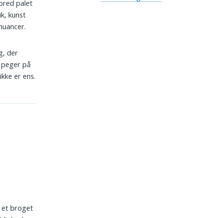
bred palet
ik, kunst
nuancer.
g, der
g peger på
ikke er ens.
, et broget