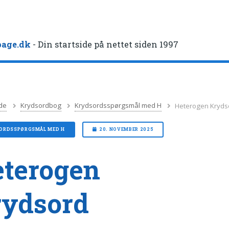
age.dk
- Din startside på nettet siden 1997
de
Krydsordbog
Krydsordsspørgsmål med H
Heterogen Kryds
ORDSSPØRGSMÅL MED H
20. NOVEMBER 2025
terogen
rydsord