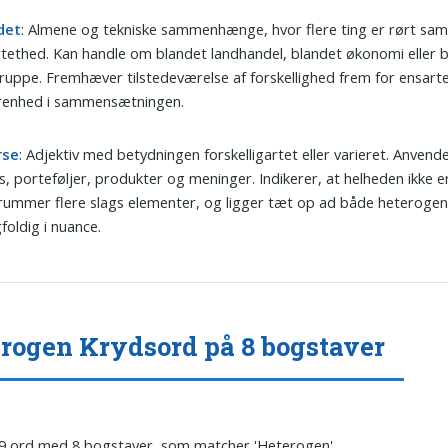
det
: Almene og tekniske sammenhænge, hvor flere ting er rørt s
tethed. Kan handle om blandet landhandel, blandet økonomi eller 
ruppe. Fremhæver tilstedeværelse af forskellighed frem for ensarte
 renhed i sammensætningen.
rse
: Adjektiv med betydningen forskelligartet eller varieret. Anven
, porteføljer, produkter og meninger. Indikerer, at helheden ikke e
ummer flere slags elementer, og ligger tæt op ad både heteroge
oldig i nuance.
rogen Krydsord på 8 bogstaver
 9 ord med 8 bogstaver, som matcher 'Heterogen'.