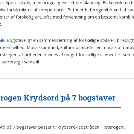
ur
: Apotekslatin, men bruges generelt om blanding. En kemisk mixtu
isatorisk mixtur af kompetencer. Betoner heterogenitet ved at sa
nter af forskellig art, ofte med forventning om en bestemt kombi
t.
ik
: Bogstaveligt en sammensætning af forskellige stykker, billedligt
ogen helhed. Mosaiksamfund, kulturmosaik eller en mosaik af data
streger, at helheden dannes af meget forskellige elementer, som 
 særpræg i samspil.
rogen Krydsord på 7 bogstaver
ord på 7 bogstaver passer til krydsord-ledetråden 'Heterogen'.