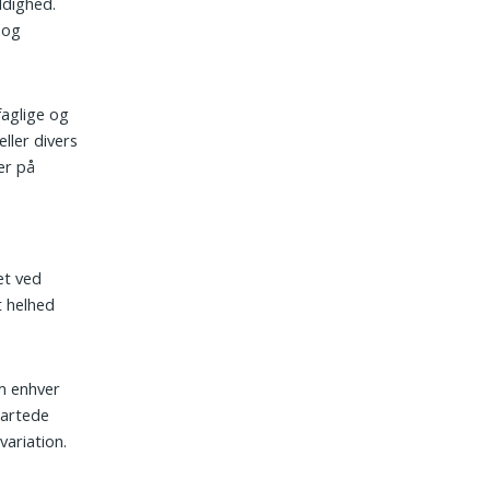
ldighed.
 og
 faglige og
ller divers
er på
et ved
t helhed
om enhver
gartede
ariation.