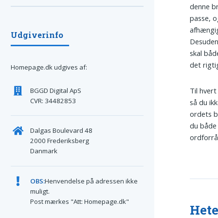
denne b
passe, o
afhængig
Udgiverinfo
Desuden 
skal båd
det rigti
Homepage.dk udgives af:
Til hvert
BGGD Digital ApS
CVR: 34482853
så du ik
ordets b
du både 
Dalgas Boulevard 48
ordforrå
2000 Frederiksberg
Danmark
OBS:
Henvendelse på adressen ikke
muligt.
Post mærkes "Att: Homepage.dk"
Hete