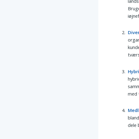
lands
Bruge
iøjne
Dive
organ
kunde
tværs
Hybr
hybri
samme
med 
Medl
bland
dele 