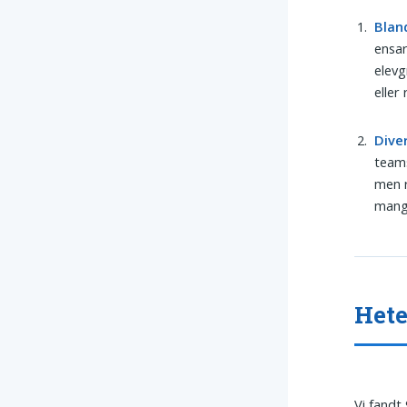
Blan
ensar
elevg
eller
Dive
teams
men r
mangf
Hete
Vi fandt