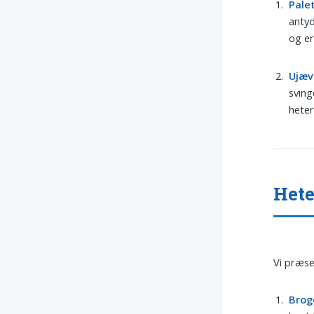
Pale
antyd
og er
Ujæv
sving
heter
Hete
Vi præse
Brog