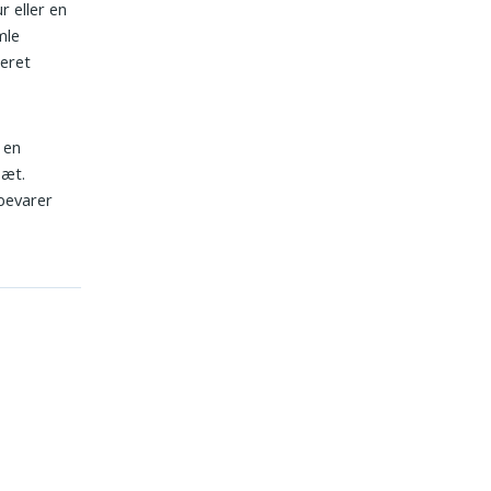
r eller en
mle
neret
 en
sæt.
bevarer