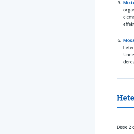
Mixt
organ
eleme
effek
Mosa
heter
Under
deres
Hete
Disse 2 