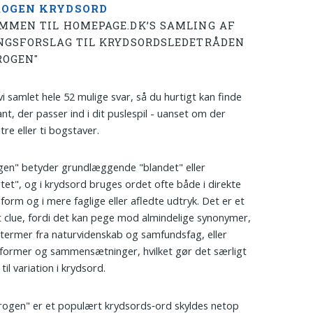
ROGEN KRYDSORD
MMEN TIL HOMEPAGE.DK’S SAMLING AF
NGSFORSLAG TIL KRYDSORDSLEDETRÅDEN
ROGEN"
vi samlet hele 52 mulige svar, så du hurtigt kan finde
ant, der passer ind i dit puslespil - uanset om der
tre eller ti bogstaver.
en" betyder grundlæggende "blandet" eller
tet", og i krydsord bruges ordet ofte både i direkte
orm og i mere faglige eller afledte udtryk. Det er et
lt clue, fordi det kan pege mod almindelige synonymer,
 termer fra naturvidenskab og samfundsfag, eller
former og sammensætninger, hvilket gør det særligt
til variation i krydsord.
rogen" er et populært krydsords‑ord skyldes netop