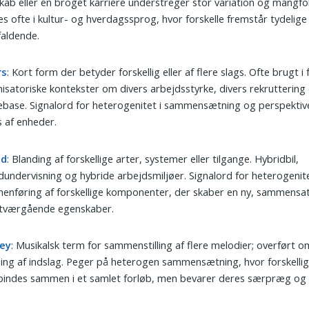
kab eller en broget karriere understreger stor variation og mangfo
s ofte i kultur- og hverdagssprog, hvor forskelle fremstår tydelige
faldende.
rs
: Kort form der betyder forskellig eller af flere slags. Ofte brugt i
isatoriske kontekster om divers arbejdsstyrke, divers rekruttering e
base. Signalord for heterogenitet i sammensætning og perspektiv
 af enheder.
id
: Blanding af forskellige arter, systemer eller tilgange. Hybridbil,
dundervisning og hybride arbejdsmiljøer. Signalord for heterogenit
nføring af forskellige komponenter, der skaber en ny, sammensa
tværgående egenskaber.
ey
: Musikalsk term for sammenstilling af flere melodier; overført 
ing af indslag. Peger på heterogen sammensætning, hvor forskelli
bindes sammen i et samlet forløb, men bevarer deres særpræg og v