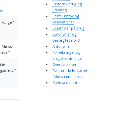
Historisk brug og
udvikling
el
Faste udtryk og
kollokationer
g, konge!”
Eksempler på brug
Synonymer og
beslægtede ord
, Maria,
Antonymer
 nåde.”
Forvekslinger og
brugshenvisninger
 sæl,
Oversættelser
ngsmand!”
Relaterede forkortelser
(ikke samme ord)
Kuriosa og noter