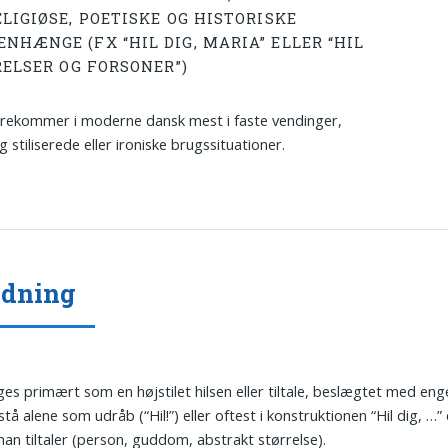
LIGIØSE, POETISKE OG HISTORISKE
NHÆNGE (FX “HIL DIG, MARIA” ELLER “HIL
RELSER OG FORSONER”)
rekommer i moderne dansk mest i faste vendinger,
g stiliserede eller ironiske brugssituationer.
ydning
ges primært som en højstilet hilsen eller tiltale, beslægtet med engel
tå alene som udråb (“Hil!”) eller oftest i konstruktionen “Hil dig, …” 
man tiltaler (person, guddom, abstrakt størrelse).