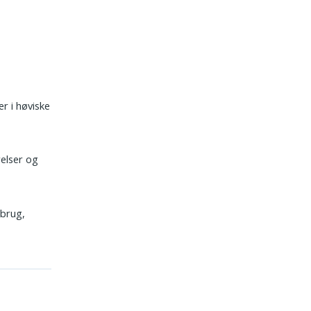
r i høviske
relser og
gbrug,