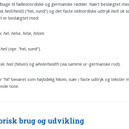
tilbage til fællesnordiske og germanske rødder. Nært beslægtet me
isk
heill/heil(l)
(“hel, sund”) og det faste oldnordiske udtryk
heill ok s
et er beslægtet med:
k:
hel
,
helse
,
hilse
,
hilsen
.
:
heil
(opr. “hel, sund”).
lsk:
hail
(hilsen) og
whole
/
health
(via samme ur-germanske rod).
r “hil” bevaret som højtidelig hilsen, især i faste udtryk og tekster
ende tone.
orisk brug og udvikling