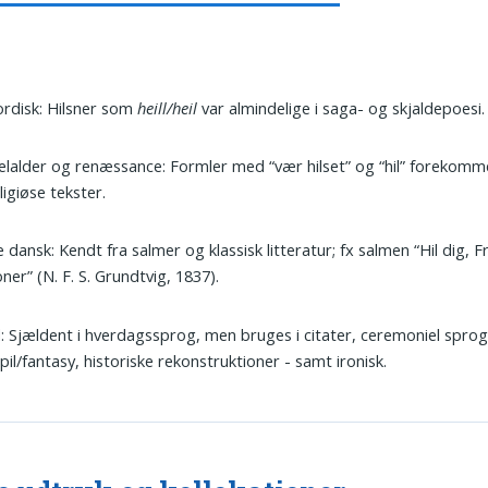
rdisk: Hilsner som
heill/heil
var almindelige i saga- og skjaldepoesi.
lalder og renæssance: Formler med “vær hilset” og “hil” forekomme
ligiøse tekster.
 dansk: Kendt fra salmer og klassisk litteratur; fx salmen “Hil dig, F
ner” (N. F. S. Grundtvig, 1837).
: Sjældent i hverdagssprog, men bruges i citater, ceremoniel spro
spil/fantasy, historiske rekonstruktioner - samt ironisk.