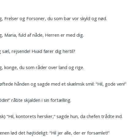
ig, Frelser og Forsoner, du som bar vor skyld og nød.
ig, Maria, fuld af nåde, Herren er med dig.
g sæl, rejsende! Hvad fører dig hertil?
ig, konge, du som råder over land og rige.
øftede hånden og sagde med et skælmsk smil: “Hil, gode ven!”
Odin!” råbte skjalden i sin fortælling.
isk) “Hil, kontorets hersker,” sagde hun, da chefen trådte ind.
enen lød det højtideligt: “Hil jer alle, der er forsamlet!”