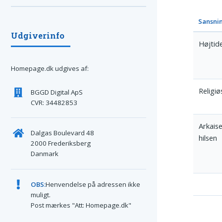
Sansni
Udgiverinfo
Højtide
Homepage.dk udgives af:
Religiø
BGGD Digital ApS
CVR: 34482853
Arkais
Dalgas Boulevard 48
hilsen
2000 Frederiksberg
Danmark
OBS:
Henvendelse på adressen ikke
muligt.
Post mærkes "Att: Homepage.dk"