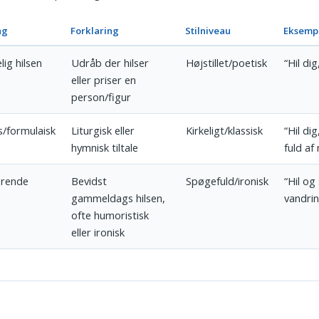
ng
Forklaring
Stilniveau
Eksemp
lig hilsen
Udråb der hilser
Højstillet/poetisk
“Hil di
eller priser en
person/figur
s/formulaisk
Liturgisk eller
Kirkeligt/klassisk
“Hil dig
hymnisk tiltale
fuld af
erende
Bevidst
Spøgefuld/ironisk
“Hil og
gammeldags hilsen,
vandri
ofte humoristisk
eller ironisk