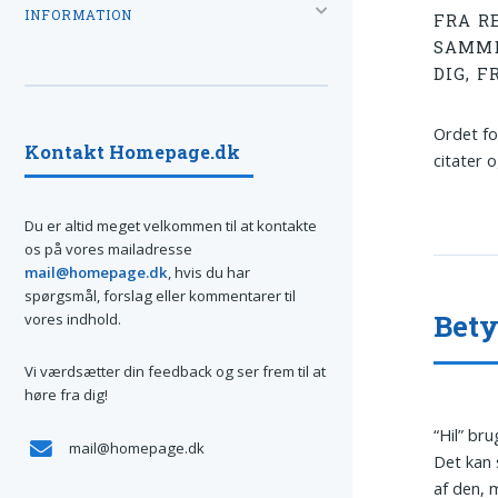
INFORMATION
FRA RE
SAMME
DIG, F
Ordet fo
Kontakt Homepage.dk
citater o
Du er altid meget velkommen til at kontakte
os på vores mailadresse
mail@homepage.dk
, hvis du har
spørgsmål, forslag eller kommentarer til
Bet
vores indhold.
Vi værdsætter din feedback og ser frem til at
høre fra dig!
“Hil” bru
mail@homepage.dk
Det kan s
af den, 