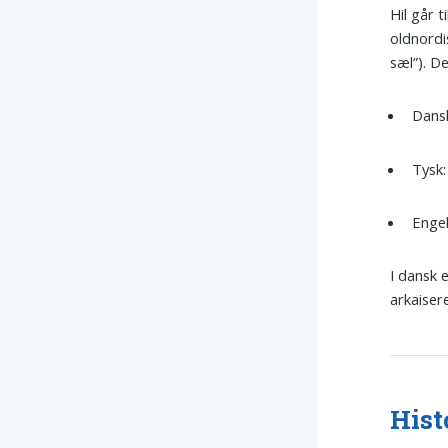
Hil går 
oldnord
sæl”). D
Dans
Tysk
Enge
I dansk e
arkaiser
Hist