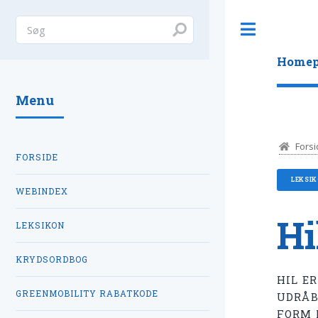
Toggle
Homep
Menu
Forsi
FORSIDE
LEKSI
WEBINDEX
Hi
LEKSIKON
KRYDSORDBOG
HIL E
GREENMOBILITY RABATKODE
UDRÅB,
FORM 