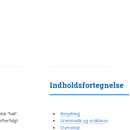
Indholdsfortegnelse
sk “hail”.
Betydning
efterfulgt
Grammatik og ordklasse
Etymologi