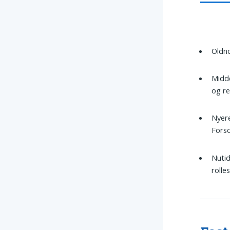
Oldno
Midde
og re
Nyere
Forso
Nutid
rolle