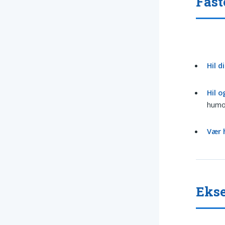
Fast
Hil d
Hil o
humor
Vær 
Ekse