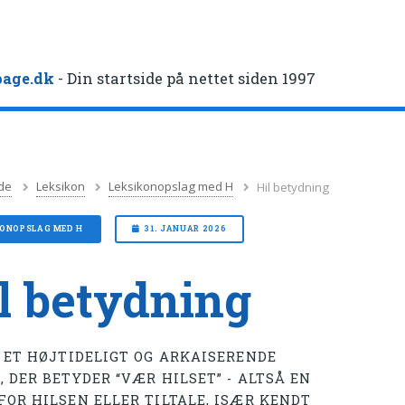
age.dk
- Din startside på nettet siden 1997
de
Leksikon
Leksikonopslag med H
Hil betydning
KONOPSLAG MED H
31. JANUAR 2026
l betydning
R ET HØJTIDELIGT OG ARKAISERENDE
 DER BETYDER “VÆR HILSET” - ALTSÅ EN
FOR HILSEN ELLER TILTALE, ISÆR KENDT