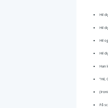
Hil d
Hil d
Hil o
Hil d
Han l
“Hil, 
(Iron
På sc