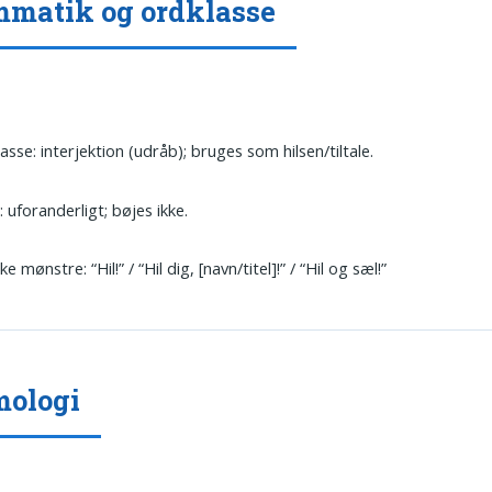
matik og ordklasse
asse: interjektion (udråb); bruges som hilsen/tiltale.
 uforanderligt; bøjes ikke.
e mønstre: “Hil!” / “Hil dig, [navn/titel]!” / “Hil og sæl!”
mologi