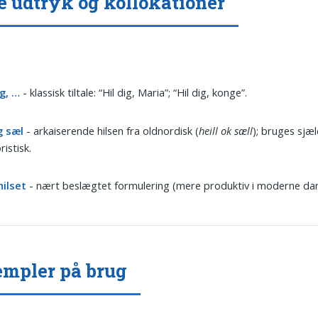
e udtryk og kollokationer
ig, …
- klassisk tiltale: “Hil dig, Maria”; “Hil dig, konge”.
g sæl
- arkaiserende hilsen fra oldnordisk (
heill ok sæll
); bruges sjæl
istisk.
hilset
- nært beslægtet formulering (mere produktiv i moderne dan
mpler på brug