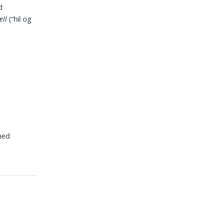
d
æll
(“hil og
 med