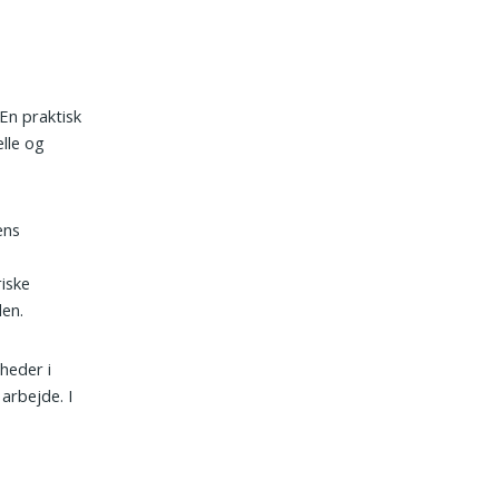
 En praktisk
lle og
ens
iske
den.
heder i
arbejde. I