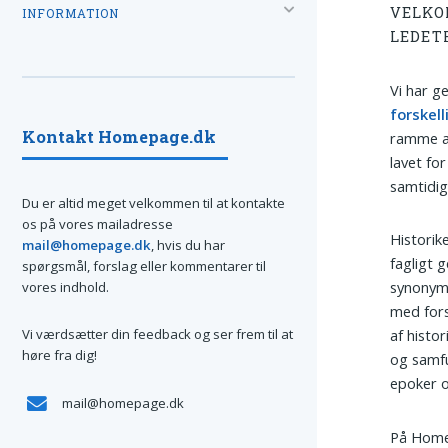
VELKO
INFORMATION
LEDET
Vi har g
forskell
Kontakt Homepage.dk
ramme af
lavet for
samtidig
Du er altid meget velkommen til at kontakte
os på vores mailadresse
Historik
mail@homepage.dk
, hvis du har
fagligt 
spørgsmål, forslag eller kommentarer til
synonymm
vores indhold.
med fors
Vi værdsætter din feedback og ser frem til at
af histo
høre fra dig!
og samfu
epoker o
mail@homepage.dk
På Homep