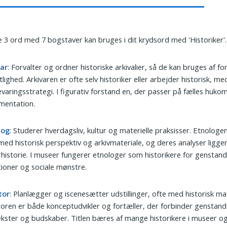
 3 ord med 7 bogstaver kan bruges i dit krydsord med 'Historiker'.
var
: Forvalter og ordner historiske arkivalier, så de kan bruges af f
tlighed. Arkivaren er ofte selv historiker eller arbejder historisk, med
varingsstrategi. I figurativ forstand en, der passer på fælles huk
mentation.
log
: Studerer hverdagsliv, kultur og materielle praksisser. Etnologe
med historisk perspektiv og arkivmateriale, og deres analyser ligge
rhistorie. I museer fungerer etnologer som historikere for genstand
tioner og sociale mønstre.
tor
: Planlægger og iscenesætter udstillinger, ofte med historisk mat
oren er både konceptudvikler og fortæller, der forbinder genstand
kster og budskaber. Titlen bæres af mange historikere i museer o