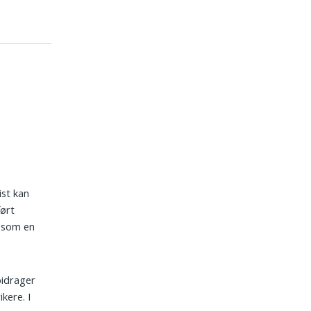
ist kan
ført
r som en
bidrager
kere. I