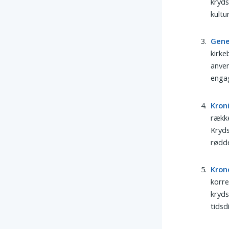
kryds
kultu
Gene
kirke
anven
enga
Kron
række
Kryd
rødde
Kron
korre
kryds
tidsd