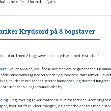
haller, hvor fortid formidles fysisk.
oriker Krydsord på 8 bogstaver
undet 6 ord med 8 bogstaver til dit krydsord med 'Historiker'.
list
: Skriver annaler, dvs. årvise notitser om begivenheder. En annal
både middelalderlig klosterbroder og moderne datasamler. I over
ning en, der minutiøst registrerer hændelser, og dermed fungere
 historiker for sin organisation eller by.
olog
: Udgraver og tolker materielle levn fra fortiden. Arkæologen 
por, hvor skriftlige kilder mangler, og samarbejder tæt med histori