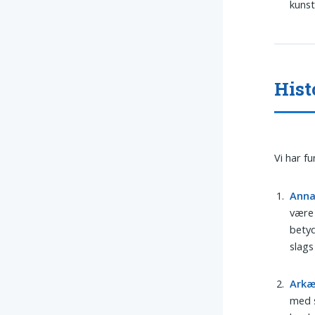
kunst
Hist
Vi har f
Anna
være 
betyd
slags
Arkæ
med s