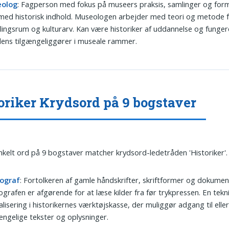
olog
: Fagperson med fokus på museers praksis, samlinger og form
med historisk indhold. Museologen arbejder med teori og metode 
llingsrum og kulturarv. Kan være historiker af uddannelse og funge
dens tilgængeliggører i museale rammer.
oriker Krydsord på 9 bogstaver
nkelt ord på 9 bogstaver matcher krydsord-ledetråden 'Historiker'.
ograf
: Fortolkeren af gamle håndskrifter, skriftformer og dokumen
grafen er afgørende for at læse kilder fra før trykpressen. En tekn
alisering i historikernes værktøjskasse, der muliggør adgang til elle
ængelige tekster og oplysninger.