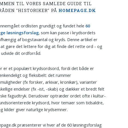
MMEN TIL VORES SAMLEDE GUIDE TIL
RÅDEN "HISTORIKER" PÅ
HOMEPAGE.DK
ennemgået ordlisten grundigt og fundet hele
60
ige løsningsforslag
, som kan passe i krydsordets
hængig af bogstavantal og kryds. Denne artikel er
 at gøre det lettere for dig at finde det rette ord - og
 udvide dit ordforråd.
er er et populært krydsordsord, fordi det både er
genkendeligt og fleksibelt: det rummer
uligheder (fx forsker, arkivar, kronikør), varianter
kellige endelser (fx -ist, -skab) og dækker et bredt felt
riske fagudtryk. Derudover optræder ordet ofte i kultur-
ndsorienterede krydsord, hvor temaer som tidsaldre,
g kilder giver naturlige krydsemner.
age.dk præsenterer vi hver af de 60 løsningsforslag