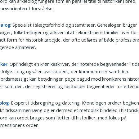
ord kan arkæolog fungere som en parallel titel til historiker i bred,
rarvsorienteret forståelse.
alog
: Specialist i slægtsforhold og stamtræer. Genealogen bruger
bøger, folketællinger og arkiver til at rekonstruere familier over tid.
dt form for historisk arbejde, der ofte udføres af både professione
gerede amatører.
ikør
: Oprindeligt en krønikeskriver, der noterede begivenheder i tid
følge. I dag også en avisskribent, der kommenterer samtiden.
sordsmæssigt kan betydningen pege bagud mod kronikørens histor
r som den, der registrerer og fastholder begivenheder for efterti
olog
: Ekspert i tidsregning og datering. Kronologen ordner begiven
kt tidssammenhæng og er dermed et metodisk bindeled i historisk 
ord kan ordet bruges som fætter til historiker, med fokus på
imensionens orden.