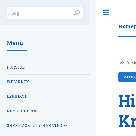
Toggle
Homep
Menu
Forsi
FORSIDE
KRYDS
WEBINDEX
Hi
LEKSIKON
KRYDSORDBOG
K
GREENMOBILITY RABATKODE