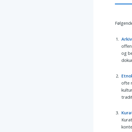
Følgende
Arki
offen
og be
doku
Etno
ofte 
kultu
tradi
Kura
Kurat
konte