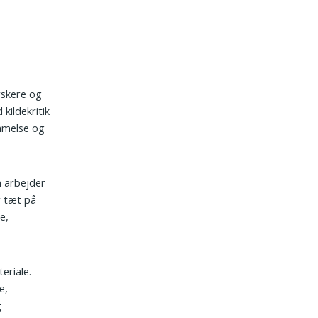
orskere og
 kildekritik
ommelse og
n arbejder
r tæt på
e,
eriale.
e,
g