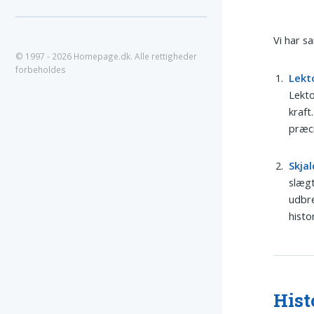
Vi har s
© 1997 - 2026 Homepage.dk. Alle rettigheder
forbeholdes
Lekt
Lekto
kraft
præci
Skjal
slægt
udbre
histor
Hist