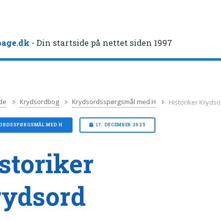
age.dk
- Din startside på nettet siden 1997
de
Krydsordbog
Krydsordsspørgsmål med H
Historiker Krydso
ORDSSPØRGSMÅL MED H
17. DECEMBER 2025
storiker
rydsord