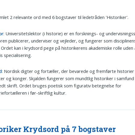
amlet 2 relevante ord med 6 bogstaver til ledetråden 'Historiker'.
or
: Universitetslektor (i historie) er en forsknings- og undervisningsst
ren publicerer, underviser og vejleder, og fungerer som disciplin
. Ordet kan i krydsord pege på historikerens akademiske rolle uden 
s specialisering.
d
: Nordisk digter og fortæller, der bevarede og fremførte historier
er og konger. Skjalden fungerer som mundtlig historiker i samfund
dt skrift. Ordet bruges poetisk som figurativ betegnelse for
iefortælleren i før-skriftlig kultur.
oriker Krydsord på 7 bogstaver