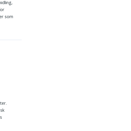
idling,
for
rer som
ter.
isk
rs