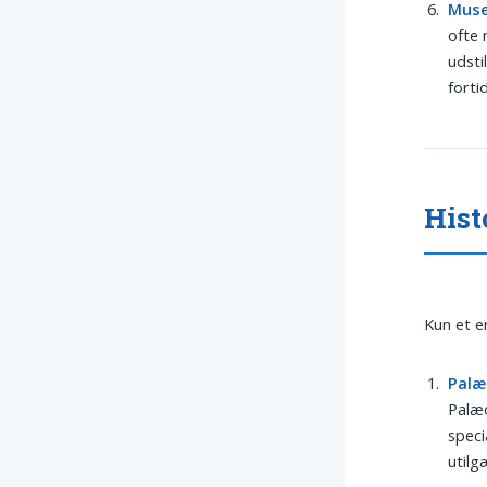
Muse
ofte 
udsti
forti
Hist
Kun et e
Palæ
Palæo
speci
utilg