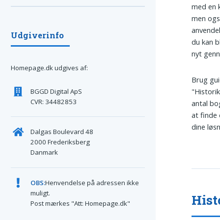
med en k
men også
anvendel
Udgiverinfo
du kan b
nyt gen
Homepage.dk udgives af:
Brug gui
"Historik
BGGD Digital ApS
CVR: 34482853
antal bo
at finde
dine løs
Dalgas Boulevard 48
2000 Frederiksberg
Danmark
OBS:
Henvendelse på adressen ikke
muligt.
Hist
Post mærkes "Att: Homepage.dk"