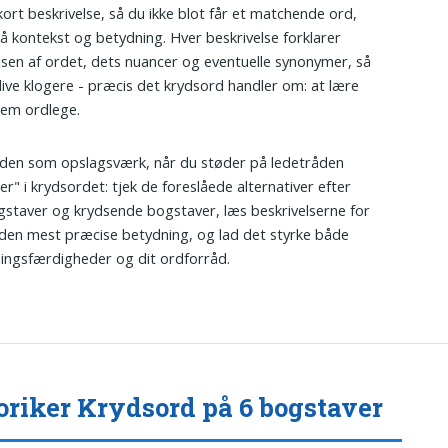
ort beskrivelse, så du ikke blot får et matchende ord,
 kontekst og betydning. Hver beskrivelse forklarer
sen af ordet, dets nuancer og eventuelle synonymer, så
live klogere - præcis det krydsord handler om: at lære
nem ordlege.
den som opslagsværk, når du støder på ledetråden
er" i krydsordet: tjek de foreslåede alternativer efter
gstaver og krydsende bogstaver, læs beskrivelserne for
 den mest præcise betydning, og lad det styrke både
ningsfærdigheder og dit ordforråd.
oriker Krydsord på 6 bogstaver