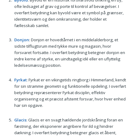
ofte ledsaget af grav og porte til kontrol af bevægelser. I
overført betydning kan byvold være et symbol på grænser,
identitetsværn og den omkransning, der holder et
fællesskab samlet.
Donjon
: Donjon er hovedtårnet i en middelalderborg, et
sidste tilflugtsrum med tykke mure og magasin, hvor
forsvaret fortsatte. I overført betydning betegner donjon en
indre kerne af styrke, en uindtagelig idé eller en uflyttelig
ledelsesmæssig position.
Fyrkat
: Fyrkat er en vikingetids ringborg i Himmerland, kendt
for sin stramme geometri og funktionelle opdeling. I overført
betydning repræsenterer Fyrkat disciplin, effektiv
organisering og et præcist afstemt forsvar, hvor hver enhed
har sin opgave.
Glacis
: Glacis er en svagt hældende jordskråning foran en
fæstning, der eksponerer angribere for ild og hindrer
dækning. I overført betydning betegner glacis et åbent,