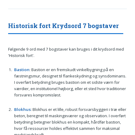
Historisk fort Krydsord 7 bogstaver
Følgende 9 ord med 7 bogstaver kan bruges i dit krydsord med
'Historisk fort'.
Bastion
: Bastion er en fremskudt vinkelbygning på en
fæstningsmur, designet til flankeskydning og synsdominans.
I overført betydning bruges bastion om et sidste værn for
værdier, en institutionel højborg, eller et sted hvor traditioner
forsvares kompromisløst.
Blokhus
: Blokhus er et lille, robust forsvarsbyggeri i træ eller
beton, beregnet til maskingeværer og observation. I overført
betydning betegner blokhus en kompakt, hårdfør bastion,
hvor få ressourcer holdes effektivt sammen for maksimal
modstandskraft.