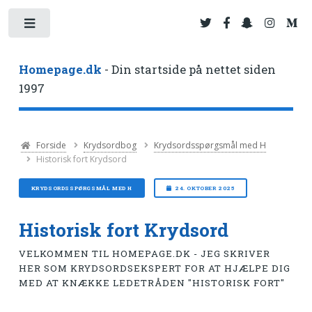
Toggle
Homepage.dk
- Din startside på nettet siden
1997
Forside
Krydsordbog
Krydsordsspørgsmål med H
Historisk fort Krydsord
KRYDSORDSSPØRGSMÅL MED H
24. OKTOBER 2025
Historisk fort Krydsord
VELKOMMEN TIL HOMEPAGE.DK - JEG SKRIVER
HER SOM KRYDSORDSEKSPERT FOR AT HJÆLPE DIG
MED AT KNÆKKE LEDETRÅDEN "HISTORISK FORT"