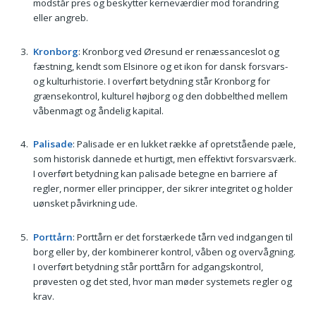
modstår pres og beskytter kerneværdier mod forandring
eller angreb.
Kronborg
: Kronborg ved Øresund er renæssanceslot og
fæstning, kendt som Elsinore og et ikon for dansk forsvars-
og kulturhistorie. I overført betydning står Kronborg for
grænsekontrol, kulturel højborg og den dobbelthed mellem
våbenmagt og åndelig kapital.
Palisade
: Palisade er en lukket række af opretstående pæle,
som historisk dannede et hurtigt, men effektivt forsvarsværk.
I overført betydning kan palisade betegne en barriere af
regler, normer eller principper, der sikrer integritet og holder
uønsket påvirkning ude.
Porttårn
: Porttårn er det forstærkede tårn ved indgangen til
borg eller by, der kombinerer kontrol, våben og overvågning.
I overført betydning står porttårn for adgangskontrol,
prøvesten og det sted, hvor man møder systemets regler og
krav.