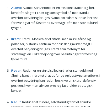
Alamo
: Alamo i San Antonio er en missionsstation og fort,
kendt fra slaget i 1836 og som symbol på modstand. I
overført betydning bruges Alamo om sidste skanse, heroisk
forsvar og at stå fast trods overmagt, ofte med stor kulturel
tyngde.
Kreml
: Kreml i Moskva er et citadel med mure, tårne og
paladser, historisk centrum for politisk og militær magt. I
overført betydning bruges Kreml som metonym for
statsmagt, en lukket højborg hvor beslutninger formes bag
tykke mure.
Redan
: Redan er en vinkelstillet jord- eller stenvold med
åbning bagtil, indrettet til at opfange og bestryge angribere. I
overført betydning kan redan beskrive en skarp, defensiv
position, hvor man afviser pres og fastholder strategisk
kontrol.
Redut
: Redut er et mindre, selvstændigt fort eller indre
forsvarsværk, ofte firkantet og med artilleri, brugt til at