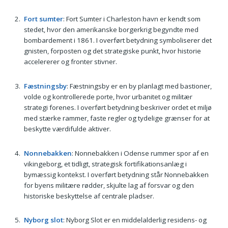
Fort sumter
: Fort Sumter i Charleston havn er kendt som
stedet, hvor den amerikanske borgerkrig begyndte med
bombardement i 1861. I overført betydning symboliserer det
gnisten, forposten og det strategiske punkt, hvor historie
accelererer og fronter stivner.
Fæstningsby
: Fæstningsby er en by planlagt med bastioner,
volde og kontrollerede porte, hvor urbanitet og militær
strategi forenes. I overført betydning beskriver ordet et miljø
med stærke rammer, faste regler og tydelige grænser for at
beskytte værdifulde aktiver.
Nonnebakken
: Nonnebakken i Odense rummer spor af en
vikingeborg, et tidligt, strategisk fortifikationsanlæg i
bymæssig kontekst. I overført betydning står Nonnebakken
for byens militære rødder, skjulte lag af forsvar og den
historiske beskyttelse af centrale pladser.
Nyborg slot
: Nyborg Slot er en middelalderlig residens- og