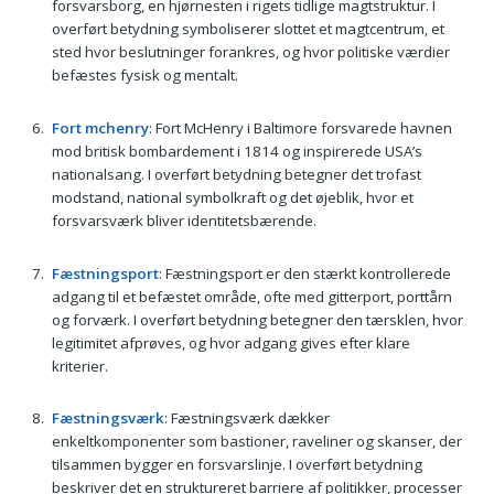
forsvarsborg, en hjørnesten i rigets tidlige magtstruktur. I
overført betydning symboliserer slottet et magtcentrum, et
sted hvor beslutninger forankres, og hvor politiske værdier
befæstes fysisk og mentalt.
Fort mchenry
: Fort McHenry i Baltimore forsvarede havnen
mod britisk bombardement i 1814 og inspirerede USA’s
nationalsang. I overført betydning betegner det trofast
modstand, national symbolkraft og det øjeblik, hvor et
forsvarsværk bliver identitetsbærende.
Fæstningsport
: Fæstningsport er den stærkt kontrollerede
adgang til et befæstet område, ofte med gitterport, porttårn
og forværk. I overført betydning betegner den tærsklen, hvor
legitimitet afprøves, og hvor adgang gives efter klare
kriterier.
Fæstningsværk
: Fæstningsværk dækker
enkeltkomponenter som bastioner, raveliner og skanser, der
tilsammen bygger en forsvarslinje. I overført betydning
beskriver det en struktureret barriere af politikker, processer