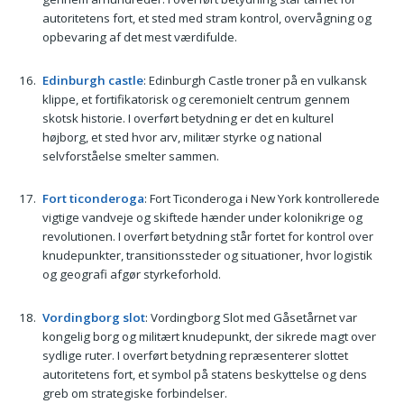
autoritetens fort, et sted med stram kontrol, overvågning og
opbevaring af det mest værdifulde.
Edinburgh castle
: Edinburgh Castle troner på en vulkansk
klippe, et fortifikatorisk og ceremonielt centrum gennem
skotsk historie. I overført betydning er det en kulturel
højborg, et sted hvor arv, militær styrke og national
selvforståelse smelter sammen.
Fort ticonderoga
: Fort Ticonderoga i New York kontrollerede
vigtige vandveje og skiftede hænder under kolonikrige og
revolutionen. I overført betydning står fortet for kontrol over
knudepunkter, transitionssteder og situationer, hvor logistik
og geografi afgør styrkeforhold.
Vordingborg slot
: Vordingborg Slot med Gåsetårnet var
kongelig borg og militært knudepunkt, der sikrede magt over
sydlige ruter. I overført betydning repræsenterer slottet
autoritetens fort, et symbol på statens beskyttelse og dens
greb om strategiske forbindelser.