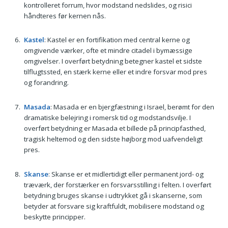
kontrolleret forrum, hvor modstand nedslides, og risici
håndteres før kernen nås.
Kastel
: Kastel er en fortifikation med central kerne og
omgivende værker, ofte et mindre citadel i bymæssige
omgivelser. I overført betydning betegner kastel et sidste
tilflugtssted, en stærk kerne eller et indre forsvar mod pres
og forandring.
Masada
: Masada er en bjergfæstning i Israel, berømt for den
dramatiske belejring i romersk tid og modstandsvilje. I
overført betydning er Masada et billede på principfasthed,
tragisk heltemod og den sidste højborg mod uafvendeligt
pres.
Skanse
: Skanse er et midlertidigt eller permanent jord- og
træværk, der forstærker en forsvarsstilling i felten. I overført
betydning bruges skanse i udtrykket gå i skanserne, som
betyder at forsvare sig kraftfuldt, mobilisere modstand og
beskytte principper.