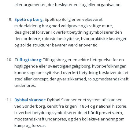
eller argumenter, der beskytter en sag eller organisation.
Spøttrup borg
: Spøttrup Borg er en velbevaret
middelalderlig borg med voldgrave og kraftige mure,
designet til forsvar. I overført betydning symboliserer den
den jordnære, robuste beskyttelse, hvor praktiske løsninger
og solide strukturer bevarer værdier over tid.
Tilflugtsborg
: Tilflugtsborg er en ældre betegnelse for en
højtliggende eller svært tilgængelig borg, hvor befolkningen
kunne søge beskyttelse. I overført betydning beskriver det et
sted eller koncept, der giver sikkerhed, ro og modstandskraft
under pres.
Dybbøl skanser
: Dybbøl Skanser er et system af skanser
ved Sønderborg, kendt fra krigen i 1864 og national historie.
I overført betydning symboliserer de et hårdt prøvet værn,
modstandskraft under pres, og den kollektive erindring om
kamp og forsvar.