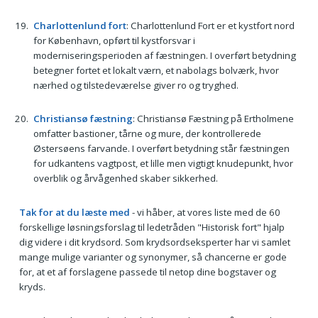
Charlottenlund fort
: Charlottenlund Fort er et kystfort nord
for København, opført til kystforsvar i
moderniseringsperioden af fæstningen. I overført betydning
betegner fortet et lokalt værn, et nabolags bolværk, hvor
nærhed og tilstedeværelse giver ro og tryghed.
Christiansø fæstning
: Christiansø Fæstning på Ertholmene
omfatter bastioner, tårne og mure, der kontrollerede
Østersøens farvande. I overført betydning står fæstningen
for udkantens vagtpost, et lille men vigtigt knudepunkt, hvor
overblik og årvågenhed skaber sikkerhed.
Tak for at du læste med
- vi håber, at vores liste med de 60
forskellige løsningsforslag til ledetråden "Historisk fort" hjalp
dig videre i dit krydsord. Som krydsordseksperter har vi samlet
mange mulige varianter og synonymer, så chancerne er gode
for, at et af forslagene passede til netop dine bogstaver og
kryds.