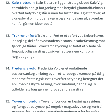
Kalø slotsruin
: Kalø Slotsruin ligger strategisk ved Kalø Vig,
et middelalderligt borganlæg med betydelig kontrolfunktion. I
overført betydning står ruinen for historiske lag af forsvar, et
vidnesbyrd om fortidens værn og erkendelsen af, at værker
kan forgå men ideer bestå.
Trekroner fort
: Trekroner Fort er et søfort ved Københavns
indsejling, del af hovedstadens historiske søbefæstning mod
fjendtlige flåder. I overført betydning er fortet et billede på
forpost, tidlig varsling og sikkerhed gennem kontrol af
nøgleadgange.
Fredericia vold
: Fredericia Vold er et omfattende
bastionsanlæg omkring byen, et lærebogseksempel på tidlig
moderne fæstningskunst. I overført betydning betegner det
en urban beskyttelsesring, hvor samfund, handel og liv
udfolder sig bag gennemprøvede forsvarslinjer.
Tower of london
: Tower of London er fæstning, residens
og fængsel, et symbol på engelsk magtudøvelse og kontrol
gennem århundreder. I overført betydning står tårnet for