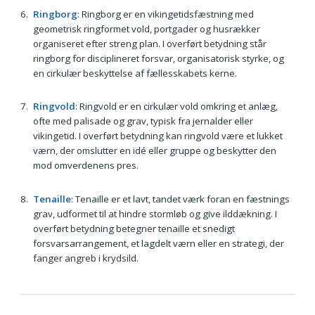
Ringborg
: Ringborg er en vikingetidsfæstning med
geometrisk ringformet vold, portgader og husrækker
organiseret efter streng plan. I overført betydning står
ringborg for disciplineret forsvar, organisatorisk styrke, og
en cirkulær beskyttelse af fællesskabets kerne.
Ringvold
: Ringvold er en cirkulær vold omkring et anlæg,
ofte med palisade og grav, typisk fra jernalder eller
vikingetid. I overført betydning kan ringvold være et lukket
værn, der omslutter en idé eller gruppe og beskytter den
mod omverdenens pres.
Tenaille
: Tenaille er et lavt, tandet værk foran en fæstnings
grav, udformet til at hindre stormløb og give ilddækning. I
overført betydning betegner tenaille et snedigt
forsvarsarrangement, et lagdelt værn eller en strategi, der
fanger angreb i krydsild.