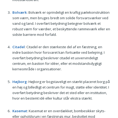
Bolværk
: Bolværk er oprindeligt en kraftig pælekonstruktion
som værn, men bruges bredt om solide forsvarsværker ved
vand og land. I overført betydning betegner bolværk et
robust værn for værdier, et beskyttende rammeværk eller en
sidste barriere mod forfald.
Citadel
: Citadel er den stærkeste del af en fæstning, en
indre bastion hvor forsvaret kan fortsætte ved belejring. I
overført betydning beskriver citadel et uovervindeligt
centrum, en bastion for idéer, eller et modstandsdygtigt
kerneområde i organisationer.
Højborg
: Højborg er bogstaveligt en stærkt placeret borg på
en høj og billedligt et centrum for magt, støtte eller identitet. I
overført betydning beskriver det et sted eller en institution,
hvor en bestemt idé eller kultur står ekstra stærkt.
Kasemat
: Kasemat er en overdækket, bombesikker skyts-
eller opholdsrum i en fæstnings mur, beskyttet mod