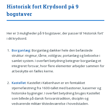
Historisk fort Krydsord på 9
bogstaver
Her er 3 muligheder på 9 bogstaver, der passer til 'Historisk fort'
i dit krydsord.
Borganlæg
: Borganlæg dækker hele den befæstede
struktur: ringmur, tårne, voldgrav, portanlæg og beboelse i
samlet system. I overført betydning betegner borganlæg et
integreret forsvar, hvor flere elementer arbejder sammen for
at beskytte en fælles kerne.
Kastellet
: Kastellet i København er en femtakket
stjernefæstning fra 1600-tallet med bastioner, kaserner og
historiske bygninger. I overført betydning bruges Kastellet
som billede på dansk forsvarstradition, disciplin og
vedvarende militær tilstedeværelse i hovedstaden.