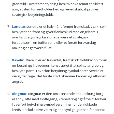
granatild. I overført betydning beskriver kasemat et sikkert
rum, et sted for vedholdenhed og beredskab, skjult men
strategisk betydningsfuldt.
Lunette
: Lunette er et halvmåneformet fremskudt værk, som
beskytter en front og giver flankeskud mod angribere. I
overført betydning kan lunette være et strategisk
forpostværn, en bufferzone eller et første forsvarslag
omkring noget værdifuldt.
Ravelin
: Ravelin er en trekantet, fremskudt fortifikation foran
en fæstnings hovedmur, konstrueret til at splitte angreb og
beskytte porte. I overført betydning symboliserer ravelin et
værn, der tager det første stød, skærmer kernen og afbøder
angreb.
Ringmur
: Ringmur er den omkransende mur omkring borg
eller by, ofte med skyttegang, krenelering og tårne til forsvar.
I overført betydning symboliserer ringmur den lukkede
kreds, det kollektive værn og den synlige grænse for accept