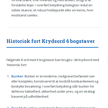
forstærke linjer. I overført betydning betegner redut en
sidste skanse, et robust holdepunkt eller en kerne, hvor
modstand samles.
Historisk fort Krydsord 6 bogstaver
Følgende 8 ord med 6 bogstaver kan bruges i dit krydsord med
'Historisk fort'.
Bunker
: Bunker er et moderne, nedgravet befæstet rum
eller kompleks, konstrueret til at modstå bombardement og
beskytte besætning. I overført betydning står bunker for
defensiv lukkethed, sikkerhed under pres, og en strategi
baseret på udholdenhed.
Byvold
: Byvold er en historisk forsvarsvold omkring en by,