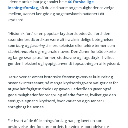
I denne artikel har jeg samlet hele
60 forskellige
løsningsforslag
, så du altid har mange muligheder at vælge
imellem, uanset længde og bogstavskombinationer i dit
krydsord.
"Historisk fort" er en populær krydsordsledetråd, fordi den
spænder bredt: ord kan være alt fra almindelige betegnelser
som
borg
og
fæstning
til mere tekniske eller ældre termer som
citadel
,
redoubt
og regionale navne. Den åbner for både korte
og lange svar, pluralformer, stednavne og fagudtryk - hvilket
gør den fleksibel og hyppigt anvendt i opsætningen af krydsord.
Derudover er emnet historiske fæstningsværker kulturelt og
historisk interessant, så mange krydsordsgivere vælger det for
at give lidt fagligt indhold i opgaven. Ledetråden giver også
gode muligheder for ordspil og afledte former, hvilket gør den
særlig velegnet til krydsord, hvor variation og nuancer i
sprogbrug belønnes.
For hvert af de 60 løsningsforslag har jeg lavet en kort
beskrivelse, der forklarer ordets betydning, oprindelse og