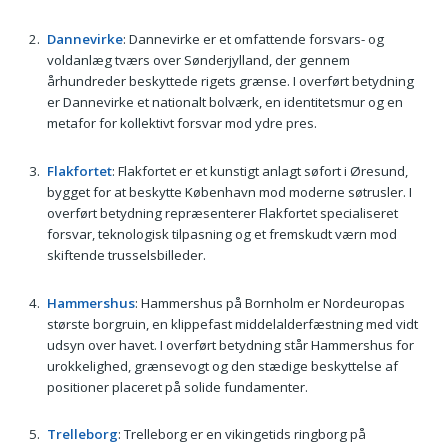
Dannevirke
: Dannevirke er et omfattende forsvars- og
voldanlæg tværs over Sønderjylland, der gennem
århundreder beskyttede rigets grænse. I overført betydning
er Dannevirke et nationalt bolværk, en identitetsmur og en
metafor for kollektivt forsvar mod ydre pres.
Flakfortet
: Flakfortet er et kunstigt anlagt søfort i Øresund,
bygget for at beskytte København mod moderne søtrusler. I
overført betydning repræsenterer Flakfortet specialiseret
forsvar, teknologisk tilpasning og et fremskudt værn mod
skiftende trusselsbilleder.
Hammershus
: Hammershus på Bornholm er Nordeuropas
største borgruin, en klippefast middelalderfæstning med vidt
udsyn over havet. I overført betydning står Hammershus for
urokkelighed, grænsevogt og den stædige beskyttelse af
positioner placeret på solide fundamenter.
Trelleborg
: Trelleborg er en vikingetids ringborg på