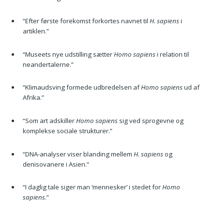
“Efter første forekomst forkortes navnet til
H. sapiens
i
artiklen.”
“Museets nye udstilling sætter
Homo sapiens
i relation til
neandertalerne.”
“Klimaudsving formede udbredelsen af
Homo sapiens
ud af
Afrika.”
“Som art adskiller
Homo sapiens
sig ved sprogevne og
komplekse sociale strukturer.”
“DNA-analyser viser blanding mellem
H. sapiens
og
denisovanere i Asien.”
“I daglig tale siger man ‘mennesker’ i stedet for
Homo
sapiens
.”