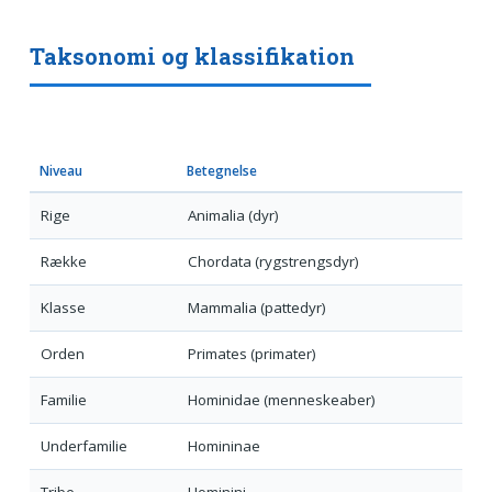
Taksonomi og klassifikation
Niveau
Betegnelse
Rige
Animalia (dyr)
Række
Chordata (rygstrengsdyr)
Klasse
Mammalia (pattedyr)
Orden
Primates (primater)
Familie
Hominidae (menneskeaber)
Underfamilie
Homininae
Tribe
Hominini