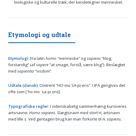
biologiske og kulturelle træk, der kendetegner mennesket.
Etymologi og udtale
Etymologi:
Fra latin
homo
“menneske” og
sapiens
“klog,
forstandig” (af
sapere
“at smage, forstå, være klog”). Beslægtet
med
sapientia
“visdom”.
Udtale (dansk):
Omtrent “HO-mo SA-pi-ens”. I IPA gengives det
ofte som [ˈhoːmo ˈsaːpiˌɛns].
Typografiske regler:
I videnskabelig sammenhæng kursiveres
artsnavne:
Homo sapiens
. Slægtsnavn med stort H, artsnavn
med lille s. Ved gentagen brug kan man forkorte til
H. sapiens
.