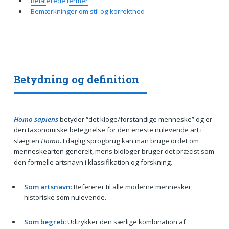
Relaterede termer
Bemærkninger om stil og korrekthed
Betydning og definition
Homo sapiens
betyder “det kloge/forstandige menneske” og er
den taxonomiske betegnelse for den eneste nulevende art i
slægten
Homo
. I daglig sprogbrug kan man bruge ordet om
menneskearten generelt, mens biologer bruger det præcist som
den formelle artsnavn i klassifikation og forskning.
Som artsnavn:
Refererer til alle moderne mennesker,
historiske som nulevende.
Som begreb:
Udtrykker den særlige kombination af