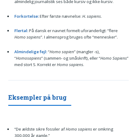
almindelig journalistik ses både kursiv og ikke-kursiv.
Forkortelse:
Efter første nævnelse:
H. sapiens
.
Flertal:
På dansk er navnet formelt uforanderligt: “flere
Homo sapiens
”. I almensprog bruges ofte “mennesker”.
Almindelige fejl:
“
Homo sapien
” (mangler -s),
“
Homosapiens
” (sammen- og småskrift), eller “
Homo Sapiens
”
med stort S. Korrekt er
Homo sapiens
.
Eksempler på brug
“De ældste sikre fossiler af
Homo sapiens
er omkring
300.000 år gamle.”