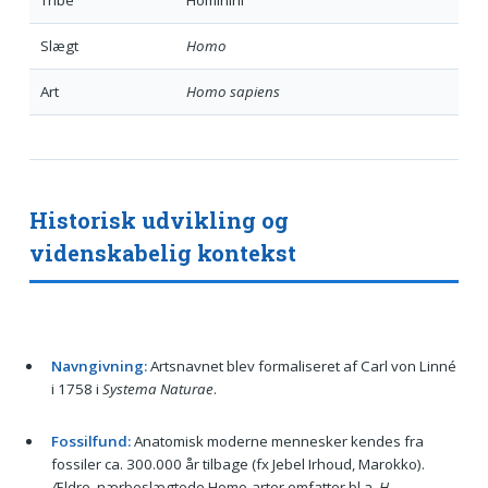
Slægt
Homo
Art
Homo sapiens
Historisk udvikling og
videnskabelig kontekst
Navngivning:
Artsnavnet blev formaliseret af Carl von Linné
i 1758 i
Systema Naturae
.
Fossilfund:
Anatomisk moderne mennesker kendes fra
fossiler ca. 300.000 år tilbage (fx Jebel Irhoud, Marokko).
Ældre, nærbeslægtede Homo-arter omfatter bl.a.
H.