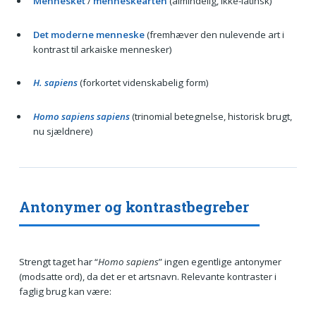
Mennesket
/
menneskearten
(almindelig, ikke-latinsk)
Det moderne menneske
(fremhæver den nulevende art i
kontrast til arkaiske mennesker)
H. sapiens
(forkortet videnskabelig form)
Homo sapiens sapiens
(trinomial betegnelse, historisk brugt,
nu sjældnere)
Antonymer og kontrastbegreber
Strengt taget har “
Homo sapiens
” ingen egentlige antonymer
(modsatte ord), da det er et artsnavn. Relevante kontraster i
faglig brug kan være: