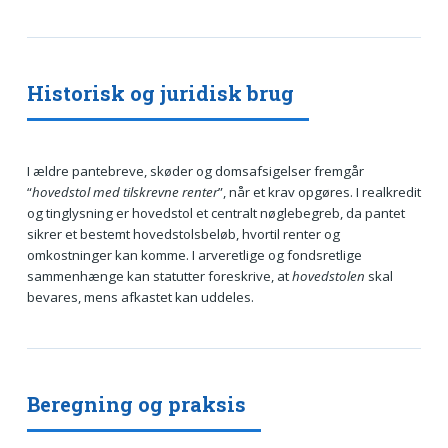
Historisk og juridisk brug
I ældre pantebreve, skøder og domsafsigelser fremgår
“
hovedstol med tilskrevne renter
”, når et krav opgøres. I realkredit
og tinglysning er hovedstol et centralt nøglebegreb, da pantet
sikrer et bestemt hovedstolsbeløb, hvortil renter og
omkostninger kan komme. I arveretlige og fondsretlige
sammenhænge kan statutter foreskrive, at
hovedstolen
skal
bevares, mens afkastet kan uddeles.
Beregning og praksis