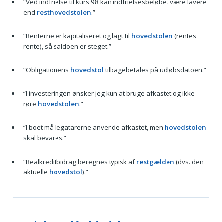
“Ved indfrielse til kurs 98 kan indfrielsesbeløbet være lavere
end
resthovedstolen
.”
“Renterne er kapitaliseret og lagt til
hovedstolen
(rentes
rente), så saldoen er steget.”
“Obligationens
hovedstol
tilbagebetales på udløbsdatoen.”
“I investeringen ønsker jeg kun at bruge afkastet og ikke
røre
hovedstolen
.”
“I boet må legatarerne anvende afkastet, men
hovedstolen
skal bevares.”
“Realkreditbidrag beregnes typisk af
restgælden
(dvs. den
aktuelle
hovedstol
).”