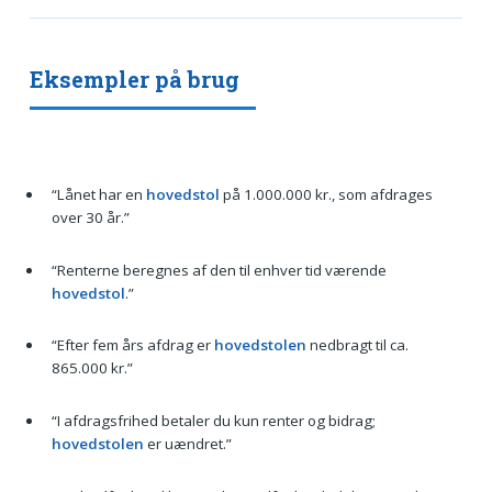
Eksempler på brug
“Lånet har en
hovedstol
på 1.000.000 kr., som afdrages
over 30 år.”
“Renterne beregnes af den til enhver tid værende
hovedstol
.”
“Efter fem års afdrag er
hovedstolen
nedbragt til ca.
865.000 kr.”
“I afdragsfrihed betaler du kun renter og bidrag;
hovedstolen
er uændret.”