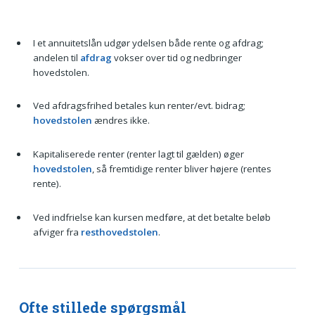
I et annuitetslån udgør ydelsen både rente og afdrag;
andelen til
afdrag
vokser over tid og nedbringer
hovedstolen.
Ved afdragsfrihed betales kun renter/evt. bidrag;
hovedstolen
ændres ikke.
Kapitaliserede renter (renter lagt til gælden) øger
hovedstolen
, så fremtidige renter bliver højere (rentes
rente).
Ved indfrielse kan kursen medføre, at det betalte beløb
afviger fra
resthovedstolen
.
Ofte stillede spørgsmål