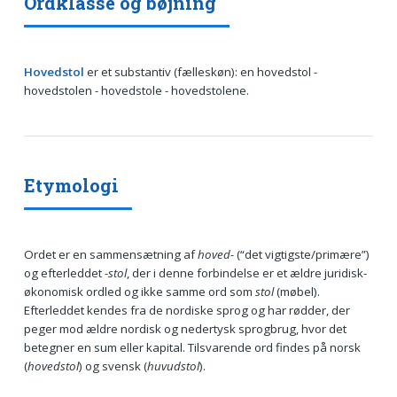
Ordklasse og bøjning
Hovedstol
er et substantiv (fælleskøn): en hovedstol -
hovedstolen - hovedstole - hovedstolene.
Etymologi
Ordet er en sammensætning af
hoved-
(“det vigtigste/primære”)
og efterleddet
-stol
, der i denne forbindelse er et ældre juridisk-
økonomisk ordled og ikke samme ord som
stol
(møbel).
Efterleddet kendes fra de nordiske sprog og har rødder, der
peger mod ældre nordisk og nedertysk sprogbrug, hvor det
betegner en sum eller kapital. Tilsvarende ord findes på norsk
(
hovedstol
) og svensk (
huvudstol
).