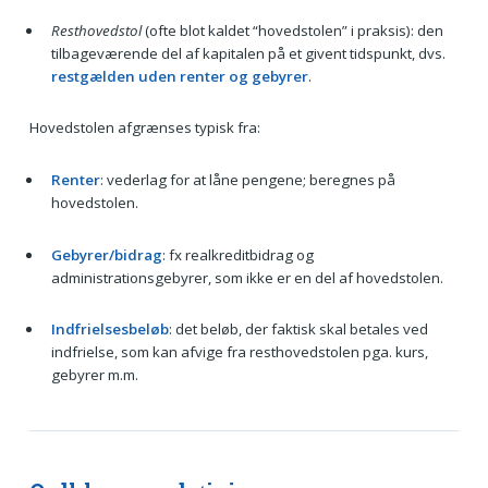
Resthovedstol
(ofte blot kaldet “hovedstolen” i praksis): den
tilbageværende del af kapitalen på et givent tidspunkt, dvs.
restgælden uden renter og gebyrer
.
Hovedstolen afgrænses typisk fra:
Renter
: vederlag for at låne pengene; beregnes på
hovedstolen.
Gebyrer/bidrag
: fx realkreditbidrag og
administrationsgebyrer, som ikke er en del af hovedstolen.
Indfrielsesbeløb
: det beløb, der faktisk skal betales ved
indfrielse, som kan afvige fra resthovedstolen pga. kurs,
gebyrer m.m.