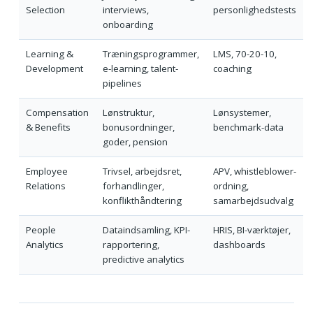
Selection
interviews,
personlighedstests
onboarding
Learning &
Træningsprogrammer,
LMS, 70-20-10,
Development
e-learning, talent-
coaching
pipelines
Compensation
Lønstruktur,
Lønsystemer,
& Benefits
bonusordninger,
benchmark-data
goder, pension
Employee
Trivsel, arbejdsret,
APV, whistleblower-
Relations
forhandlinger,
ordning,
konflikthåndtering
samarbejdsudvalg
People
Dataindsamling, KPI-
HRIS, BI-værktøjer,
Analytics
rapportering,
dashboards
predictive analytics