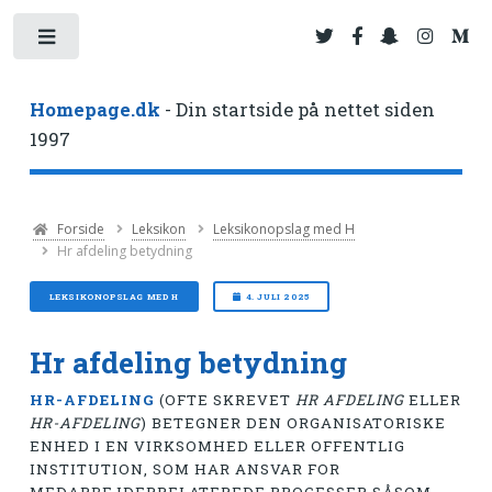
Toggle
Homepage.dk
- Din startside på nettet siden
1997
Forside
Leksikon
Leksikonopslag med H
Hr afdeling betydning
LEKSIKONOPSLAG MED H
4. JULI 2025
Hr afdeling betydning
HR-AFDELING
(OFTE SKREVET
HR AFDELING
ELLER
HR-AFDELING
) BETEGNER DEN ORGANISATORISKE
ENHED I EN VIRKSOMHED ELLER OFFENTLIG
INSTITUTION, SOM HAR ANSVAR FOR