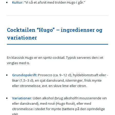
Kultur:
“Vi så et afsnit med trolden Hugo i går.”
Cocktailen “Hugo” – ingredienser og
variationer
En klassisk Hugo er en spritz-cocktail. Typisk serveres den i et
vinglas med is.
Grundopskrift:
Prosecco (ca. 9–12 cl), hyldeblomstsaft eller -
likør (1,5–3 cl), en sjat danskvand, isterninger, frisk mynte
eller citronmelisse, evt. en skive lime eller citron.
Variationer:
Uden alkohol (brug alkoholfri mousserende vin
eller danskvand), med rosé (Hugo Rosé), eller med
citronmelisse i stedet for mynte (tættere på den oprindelige
idé).