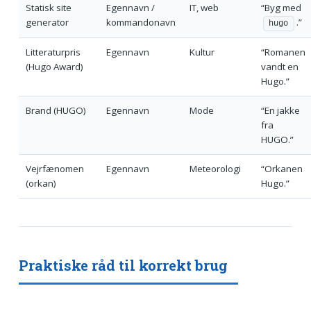
Statisk site
Egennavn /
IT, web
“Byg med
generator
kommandonavn
.”
hugo
Litteraturpris
Egennavn
Kultur
“Romanen
(Hugo Award)
vandt en
Hugo.”
Brand (HUGO)
Egennavn
Mode
“En jakke
fra
HUGO.”
Vejrfænomen
Egennavn
Meteorologi
“Orkanen
(orkan)
Hugo.”
Praktiske råd til korrekt brug