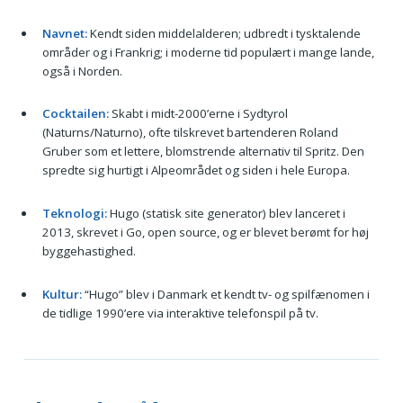
Navnet:
Kendt siden middelalderen; udbredt i tysktalende
områder og i Frankrig; i moderne tid populært i mange lande,
også i Norden.
Cocktailen:
Skabt i midt-2000’erne i Sydtyrol
(Naturns/Naturno), ofte tilskrevet bartenderen Roland
Gruber som et lettere, blomstrende alternativ til Spritz. Den
spredte sig hurtigt i Alpeområdet og siden i hele Europa.
Teknologi:
Hugo (statisk site generator) blev lanceret i
2013, skrevet i Go, open source, og er blevet berømt for høj
byggehastighed.
Kultur:
“Hugo” blev i Danmark et kendt tv- og spilfænomen i
de tidlige 1990’ere via interaktive telefonspil på tv.