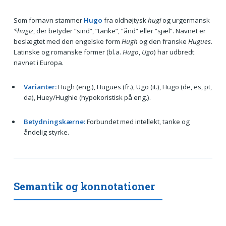
Som fornavn stammer
Hugo
fra oldhøjtysk
hugi
og urgermansk
*hugiz
, der betyder “sind”, “tanke”, “ånd” eller “sjæl”. Navnet er
beslægtet med den engelske form
Hugh
og den franske
Hugues
.
Latinske og romanske former (bl.a.
Hugo
,
Ugo
) har udbredt
navnet i Europa.
Varianter:
Hugh (eng.), Hugues (fr.), Ugo (it.), Hugo (de, es, pt,
da), Huey/Hughie (hypokoristisk på eng.).
Betydningskærne:
Forbundet med intellekt, tanke og
åndelig styrke.
Semantik og konnotationer