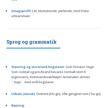
Smagsprofil:
Let, blomstrende, perlende, med friske
urtearomaer.
Sprog og grammatik
Stavning og store/små bogstaver:
Som fornavn:
Hugo
.
Som cocktail og pris/brand bevares normalt stort
H
(egennavn). Kommandoværktøjet i terminalen skrives
med små bogstaver.
hugo
Udtale (dansk):
Omtrent [HU-go], ofte gengivet som [ˈhuːɡo].
Bøjning: