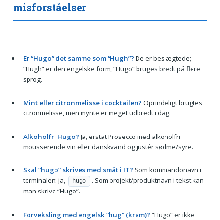
misforståelser
Er “Hugo” det samme som “Hugh”?
De er beslægtede;
“Hugh” er den engelske form, “Hugo” bruges bredt på flere
sprog.
Mint eller citronmelisse i cocktailen?
Oprindeligt brugtes
citronmelisse, men mynte er meget udbredt i dag.
Alkoholfri Hugo?
Ja, erstat Prosecco med alkoholfri
mousserende vin eller danskvand og justér sødme/syre.
Skal “hugo” skrives med småt i IT?
Som kommandonavn i
terminalen: ja,
. Som projekt/produktnavn i tekst kan
hugo
man skrive “Hugo”.
Forveksling med engelsk “hug” (kram)?
“Hugo” er ikke