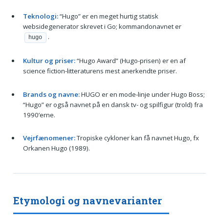
Teknologi:
“Hugo” er en meget hurtig statisk
websidegenerator skrevet i Go; kommandonavnet er
.
hugo
Kultur og priser:
“Hugo Award” (Hugo-prisen) er en af
science fiction-litteraturens mest anerkendte priser.
Brands og navne:
HUGO er en mode-linje under Hugo Boss;
“Hugo” er også navnet på en dansk tv- og spilfigur (trold) fra
1990’erne.
Vejrfænomener:
Tropiske cykloner kan få navnet Hugo, fx
Orkanen Hugo (1989).
Etymologi og navnevarianter