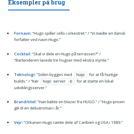
Eksempler på brug
Fornavn:
“Hugo spiller cello i orkestret.” / “Vi mødte en dansk
forfatter ved navn Hugo.”
Cocktail:
“Skal vi dele en Hugo på terrassen?” /
“Bartenderen lavede tre hugoer med ekstra mynte.”
Teknologi:
“Siden bygges med
for at få hurtige
hugo
builds.” / “Kør
for at starte en lokal
hugo server -D
udviklingsserver.”
Brand/titel:
“Han købte en blazer fra HUGO.” / “Hugo-prisen
gik til en debutroman i år.”
Vejr:
“Orkanen Hugo ramte dele af Caribien og USA i 1989.”