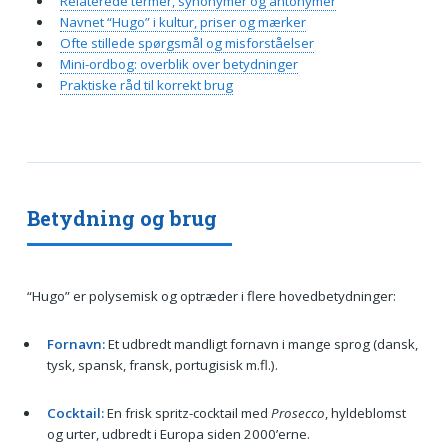
Relaterede termer, synonymer og antonymer
Navnet “Hugo” i kultur, priser og mærker
Ofte stillede spørgsmål og misforståelser
Mini-ordbog: overblik over betydninger
Praktiske råd til korrekt brug
Betydning og brug
“Hugo” er polysemisk og optræder i flere hovedbetydninger:
Fornavn:
Et udbredt mandligt fornavn i mange sprog (dansk,
tysk, spansk, fransk, portugisisk m.fl.).
Cocktail:
En frisk spritz-cocktail med
Prosecco
, hyldeblomst
og urter, udbredt i Europa siden 2000’erne.