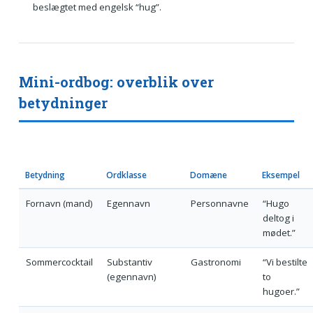
beslægtet med engelsk “hug”.
Mini-ordbog: overblik over
betydninger
Betydning
Ordklasse
Domæne
Eksempel
Fornavn (mand)
Egennavn
Personnavne
“Hugo
deltog i
mødet.”
Sommercocktail
Substantiv
Gastronomi
“Vi bestilte
(egennavn)
to
hugoer.”