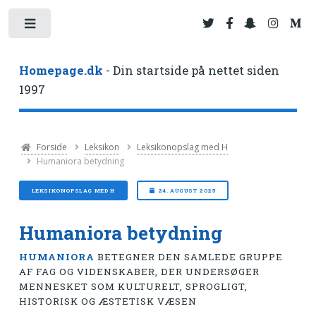
Toggle
Homepage.dk
- Din startside på nettet siden
1997
Forside
Leksikon
Leksikonopslag med H
Humaniora betydning
LEKSIKONOPSLAG MED H
24. AUGUST 2025
Humaniora betydning
HUMANIORA
BETEGNER DEN SAMLEDE GRUPPE
AF FAG OG VIDENSKABER, DER UNDERSØGER
MENNESKET SOM KULTURELT, SPROGLIGT,
HISTORISK OG ÆSTETISK VÆSEN