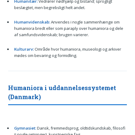
Humanitær:
Vedrører nødhjælp og bistand; sprogligt
beslægtet, men begrebsligt helt andet.
Humanvidenskab:
Anvendes i nogle sammenhænge om
humaniora bredt eller som paraply over humaniora og dele
af samfundsvidenskab; brugen varierer.
Kulturarv:
Område hvor humaniora, museologi og arkiver
mødes om bevaring og formidling.
Humaniora i uddannelsessystemet
(Danmark)
Gymnasiet:
Dansk, fremmedsprog, oldtidskundskab, filosofi
(i nogle retninger), kunstneriske fag.