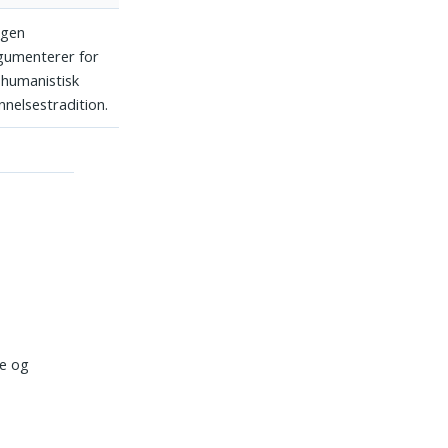
gen
gumenterer for
 humanistisk
nnelsestradition.
ke og