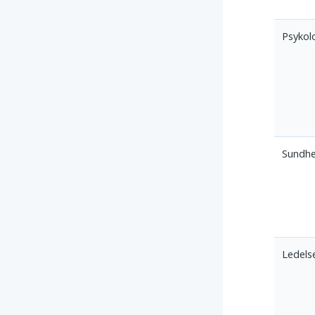
Psykol
Sundh
Ledels