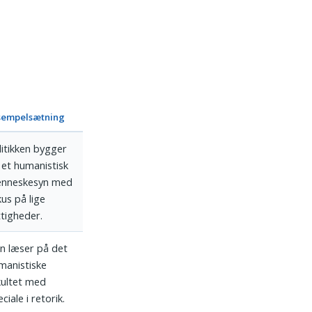
sempelsætning
litikken bygger
 et humanistisk
nneskesyn med
kus på lige
ttigheder.
n læser på det
manistiske
kultet med
ciale i retorik.