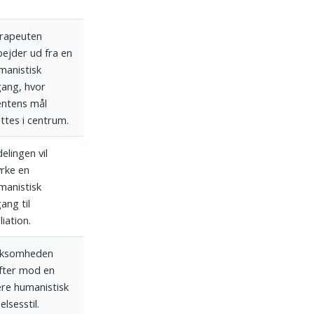
rapeuten
bejder ud fra en
manistisk
lgang, hvor
ientens mål
ttes i centrum.
elingen vil
yrke en
manistisk
gang til
liation.
rksomheden
ifter mod en
re humanistisk
elsesstil.