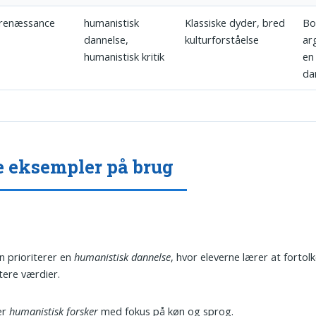
/renæssance
humanistisk
Klassiske dyder, bred
Bo
dannelse,
kulturforståelse
ar
humanistisk kritik
en
da
e eksempler på brug
n prioriterer en
humanistisk dannelse
, hvor eleverne lærer at fortol
tere værdier.
er
humanistisk forsker
med fokus på køn og sprog.