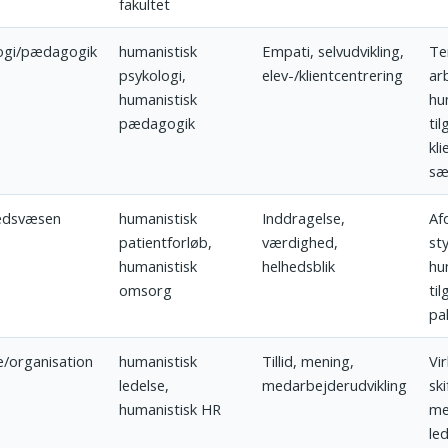
fakultet
ogi/pædagogik
humanistisk
Empati, selvudvikling,
Te
psykologi,
elev-/klientcentrering
ar
humanistisk
hu
pædagogik
ti
kl
sæ
edsvæsen
humanistisk
Inddragelse,
Afd
patientforløb,
værdighed,
st
humanistisk
helhedsblik
hu
omsorg
til
pal
e/organisation
humanistisk
Tillid, mening,
Vi
ledelse,
medarbejderudvikling
sk
humanistisk HR
me
led