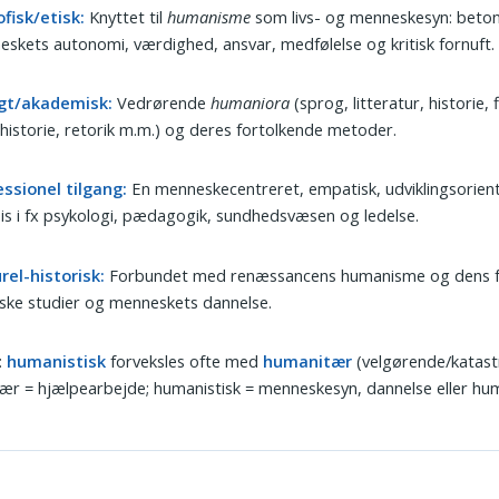
ofisk/etisk:
Knyttet til
humanisme
som livs- og menneskesyn: beto
skets autonomi, værdighed, ansvar, medfølelse og kritisk fornuft.
igt/akademisk:
Vedrørende
humaniora
(sprog, litteratur, historie, f
historie, retorik m.m.) og deres fortolkende metoder.
ssionel tilgang:
En menneskecentreret, empatisk, udviklingsorien
is i fx psykologi, pædagogik, sundhedsvæsen og ledelse.
rel-historisk:
Forbundet med renæssancens humanisme og dens f
iske studier og menneskets dannelse.
:
humanistisk
forveksles ofte med
humanitær
(velgørende/katast
r = hjælpearbejde; humanistisk = menneskesyn, dannelse eller hu