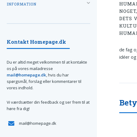
HUMAN
INFORMATION
NOGET
DETS 
KULTU
HUMAN
Kontakt Homepage.dk
de fag o
idéer og 
Du er altid meget velkommen til at kontakte
os på vores mailadresse
mail@homepage.dk
, hvis du har
spørgsmål, forslag eller kommentarer til
vores indhold.
Bet
Vi værdsætter din feedback og ser frem til at
høre fra dig!
mail@homepage.dk