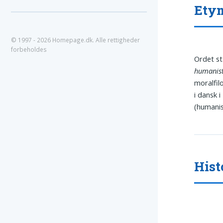
Ety
© 1997 - 2026 Homepage.dk. Alle rettigheder
forbeholdes
Ordet st
humanis
moralfilo
i dansk 
(humani
Hist