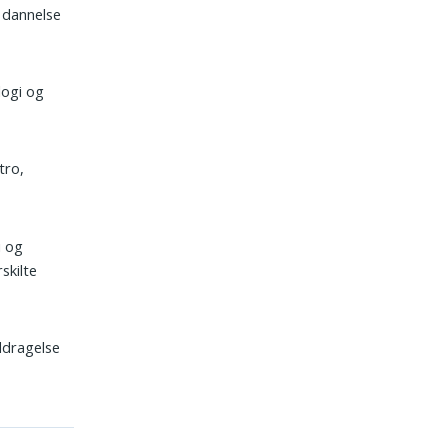
s dannelse
logi og
tro,
i og
skilte
ddragelse