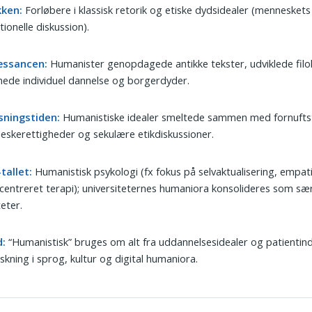
kken:
Forløbere i klassisk retorik og etiske dydsidealer (mennesket
tionelle diskussion).
ssancen:
Humanister genopdagede antikke tekster, udviklede filo
ede individuel dannelse og borgerdyder.
sningstiden:
Humanistiske idealer smeltede sammen med fornufts
skerettigheder og sekulære etikdiskussioner.
tallet:
Humanistisk psykologi (fx fokus på selvaktualisering, empat
tcentreret terapi); universiteternes humaniora konsolideres som sær
teter.
d:
“Humanistisk” bruges om alt fra uddannelsesidealer og patientin
orskning i sprog, kultur og digital humaniora.