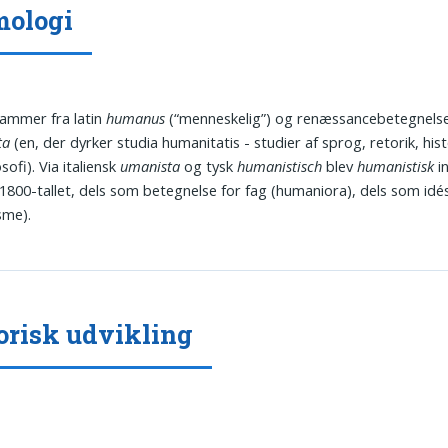
mologi
ammer fra latin
humanus
(“menneskelig”) og renæssancebetegnels
ta
(en, der dyrker studia humanitatis - studier af sprog, retorik, hist
sofi). Via italiensk
umanista
og tysk
humanistisch
blev
humanistisk
i
i 1800-tallet, dels som betegnelse for fag (humaniora), dels som id
sme).
orisk udvikling