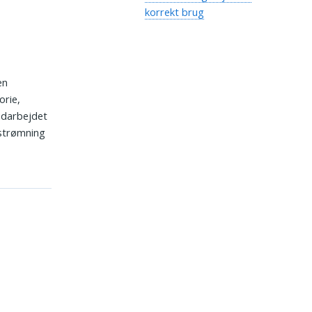
korrekt brug
en
orie,
ndarbejdet
éstrømning