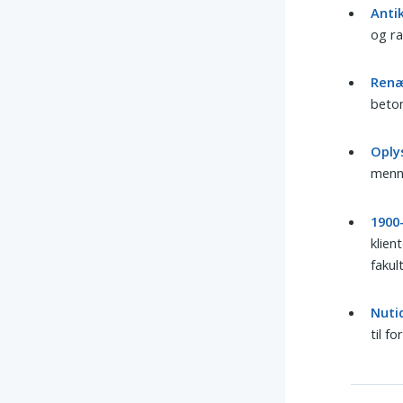
Anti
og ra
Renæ
beton
Oply
menne
1900-
klien
fakul
Nuti
til f