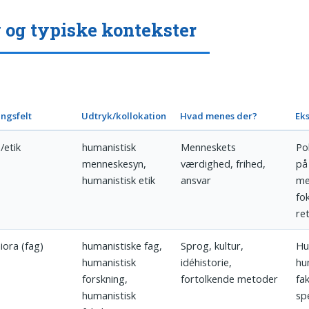
 og typiske kontekster
ngsfelt
Udtryk/kollokation
Hvad menes der?
Ek
i/etik
humanistisk
Menneskets
Po
menneskesyn,
værdighed, frihed,
på
humanistisk etik
ansvar
me
fo
re
ora (fag)
humanistiske fag,
Sprog, kultur,
Hu
humanistisk
idéhistorie,
hu
forskning,
fortolkende metoder
fa
humanistisk
spe