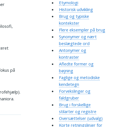
Etymologi
ner
Historisk udvikling
Brug og typiske
kontekster
ilosofi,
Flere eksempler på brug
Synonymer og nært
beslægtede ord
teret
Antonymer og
kontraster
Afledte former og
okus på
bøjning
Faglige og metodiske
kendetegn
Forvekslinger og
rofehjælp).
faldgruber
maniora.
Brug i forskellige
stilarter og registre
Oversættelser (udvalg)
Korte retningslinjer for