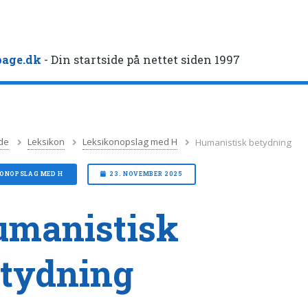
age.dk
- Din startside på nettet siden 1997
de
Leksikon
Leksikonopslag med H
Humanistisk betydning
KONOPSLAG MED H
23. NOVEMBER 2025
manistisk
tydning