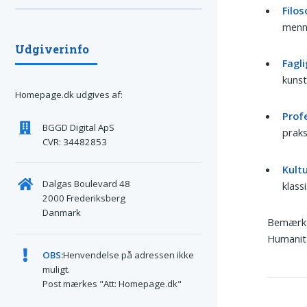
Filos
menne
Udgiverinfo
Fagl
kunst
Homepage.dk udgives af:
Profe
BGGD Digital ApS
praks
CVR: 34482853
Kultu
Dalgas Boulevard 48
klass
2000 Frederiksberg
Danmark
Bemærk
Humanitæ
OBS:
Henvendelse på adressen ikke
muligt.
Post mærkes "Att: Homepage.dk"