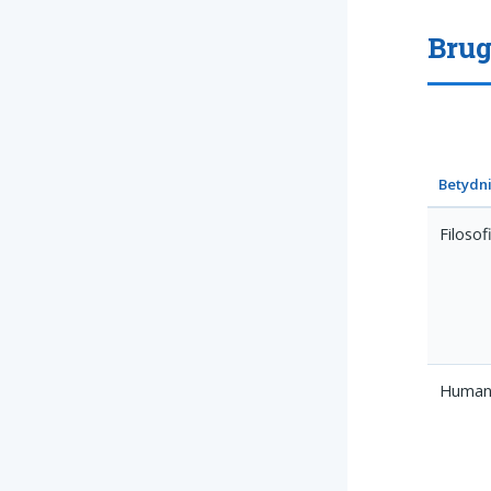
Brug
Betydni
Filosof
Humani