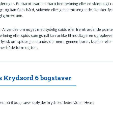
leringer. Et skarpt svar, en skarp bemærkning eller en skarp lugt
igt og kan føles hård, stikende eller gennemtrængende. Dækker fys
lig præcision.
s
: Anvendes om noget med tydelig spids eller fremtrædende pointe.
kning eller spids spørgsmål kan prikke til modtageren og opleves
fysisk om spidse genstande, der nemt gennemborer, kradser eller s
er både form og tone.
 Krydsord 6 bogstaver
ord på 6 bogstaver opfylder krydsord-ledetråden 'Hvas'.