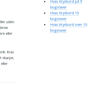
Hvas Krydsord på 9
bogstaver
Hvas Krydsord 10
bogstaver
ller uden
Hvas Krydsord over 10
krive
bogstaver
re eller
orik. Kras
et skarpe,
eller