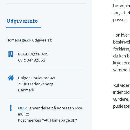
betydnin
for, at 
passer.
Udgiverinfo
For hvert
Homepage.dk udgives af:
beskrive
forklari
BGGD Digital ApS
du kan b
CVR: 34482853
krydsord
samme t
Dalgas Boulevard 48
2000 Frederiksberg
Rul vider
Danmark
indehold
vurdere, 
puslespil
OBS:
Henvendelse på adressen ikke
muligt.
Post mærkes "Att: Homepage.dk"