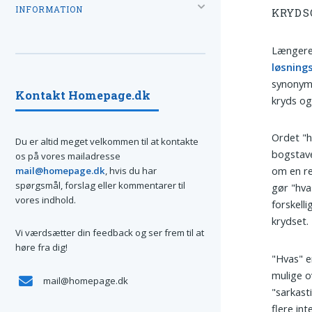
INFORMATION
KRYDS
Længere 
løsning
synonyme
Kontakt Homepage.dk
kryds og
Ordet "h
Du er altid meget velkommen til at kontakte
bogstave
os på vores mailadresse
om en rep
mail@homepage.dk
, hvis du har
spørgsmål, forslag eller kommentarer til
gør "hva
vores indhold.
forskell
krydset.
Vi værdsætter din feedback og ser frem til at
høre fra dig!
"Hvas" e
mulige o
mail@homepage.dk
"sarkast
flere in