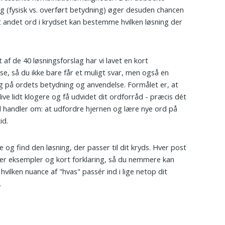
g (fysisk vs. overført betydning) øger desuden chancen
et andet ord i krydset kan bestemme hvilken løsning der
 af de 40 løsningsforslag har vi lavet en kort
lse, så du ikke bare får et muligt svar, men også en
ng på ordets betydning og anvendelse. Formålet er, at
live lidt klogere og få udvidet dit ordforråd - præcis dét
 handler om: at udfordre hjernen og lære nye ord på
id.
e og find den løsning, der passer til dit kryds. Hver post
er eksempler og kort forklaring, så du nemmere kan
hvilken nuance af "hvas" passér ind i lige netop dit
.