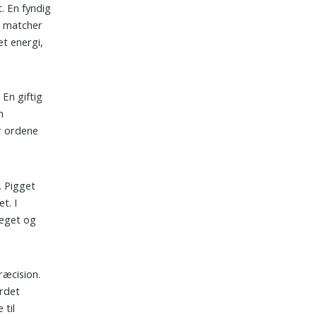
t. En fyndig
g matcher
t energi,
 En giftig
m
r ordene
. Pigget
t. I
ræget og
ræcision.
rdet
 til