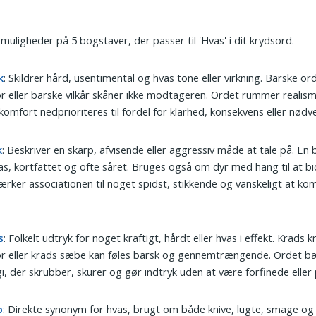
 muligheder på 5 bogstaver, der passer til 'Hvas' i dit krydsord.
k
: Skildrer hård, usentimental og hvas tone eller virkning. Barske or
 eller barske vilkår skåner ikke modtageren. Ordet rummer realism
komfort nedprioriteres til fordel for klarhed, konsekvens eller nød
k
: Beskriver en skarp, afvisende eller aggressiv måde at tale på. En b
as, kortfattet og ofte såret. Bruges også om dyr med hang til at bid
ærker associationen til noget spidst, stikkende og vanskeligt at k
s
: Folkelt udtryk for noget kraftigt, hårdt eller hvas i effekt. Krads kr
r eller krads sæbe kan føles barsk og gennemtrængende. Ordet bæ
i, der skrubber, skurer og gør indtryk uden at være forfinede eller
p
: Direkte synonym for hvas, brugt om både knive, lugte, smage og