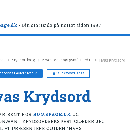
age.dk
- Din startside på nettet siden 1997
de
Krydsordbog
Krydsordsspørgsmål med H
Hvas Krydsord
ORDSSPØRGSMÅL MED H
18. OKTOBER 2025
as Krydsord
KRIBENT FOR
HOMEPAGE.DK
OG
DNÆVNT KRYDSORDSEKSPERT GLÆDER JEG
IL AT PRÆSENTERE GUIDEN "HVAS