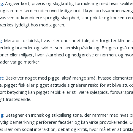
ig
: Angiver kort, præcis og slagkraftig formulering med hvas kvalite
ing rammer kernen uden overflødige ord. I krydsordssammenhæn
vas ved at kombinere sproglig skarphed, klar pointe og koncentrere
mærkes tydeligt hos modtageren.
g
: Metafor for bidsk, hvas eller ondsindet tale, der forgifter klimaet.
rkning brænder og svider, som kemisk påvirkning. Bruges også o
ioner eller miljøer, hvor skarphed og nedgørelse er normen, og hvo
lader varige mærker.
et
: Beskriver noget med pigge, altså mange små, hvasse elementer
e, pigget fisk eller pigget attitude signalerer risiko for at blive stukke
ørt betydning kan pigget replik eller stil være sylespids, forsvarsp
igt frastødende.
ig
: Betegner en ironisk og stikpillerig tone, der rammer med hvas p
ydig bemærkning perforerer facader og kan virke provokerende. O
s især om social interaktion, debat og kritik, hvor målet er at prikke