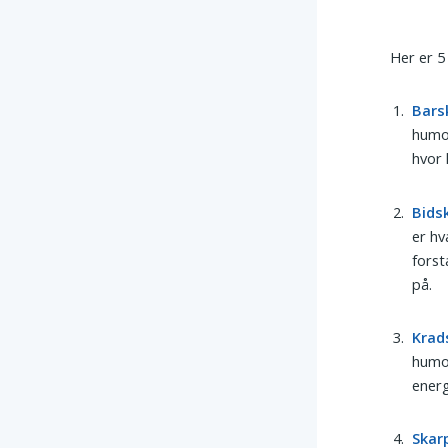
Her er 5
Bars
humor
hvor 
Bids
er hv
forst
på.
Krad
humo
energ
Skar