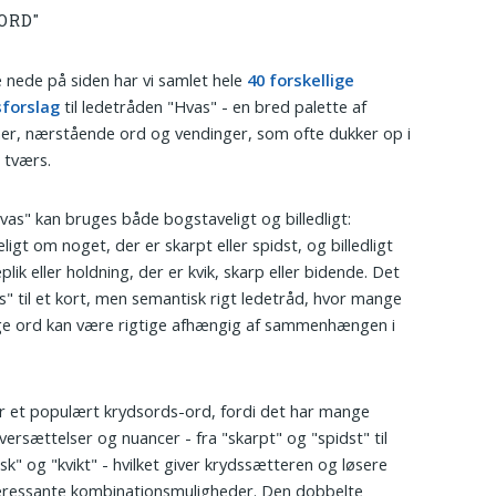
ORD"
nede på siden har vi samlet hele
40 forskellige
sforslag
til ledetråden "Hvas" - en bred palette af
r, nærstående ord og vendinger, som ofte dukker op i
 tværs.
vas" kan bruges både bogstaveligt og billedligt:
ligt om noget, der er skarpt eller spidst, og billedligt
lik eller holdning, der er kvik, skarp eller bidende. Det
s" til et kort, men semantisk rigt ledetråd, hvor mange
ige ord kan være rigtige afhængig af sammenhængen i
r et populært krydsords-ord, fordi det har mange
versættelser og nuancer - fra "skarpt" og "spidst" til
isk" og "kvikt" - hvilket giver krydssætteren og løsere
teressante kombinationsmuligheder. Den dobbelte