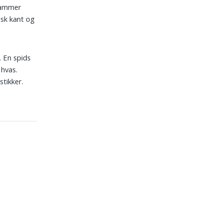
 rammer
isk kant og
 En spids
 hvas.
tikker.