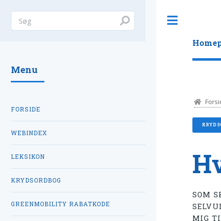
Toggle
Homep
Menu
Forsi
FORSIDE
KRYDS
WEBINDEX
Hv
LEKSIKON
KRYDSORDBOG
SOM S
GREENMOBILITY RABATKODE
SELVU
MIG T