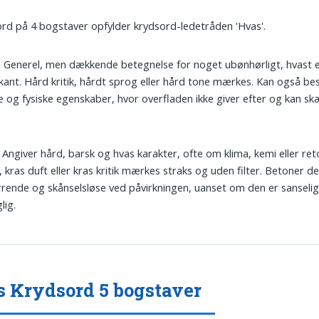
ord på 4 bogstaver opfylder krydsord-ledetråden 'Hvas'.
: Generel, men dækkende betegnelse for noget ubønhørligt, hvast e
kant. Hård kritik, hårdt sprog eller hård tone mærkes. Kan også bes
le og fysiske egenskaber, hvor overfladen ikke giver efter og kan skæ
.
: Angiver hård, barsk og hvas karakter, ofte om klima, kemi eller ret
, kras duft eller kras kritik mærkes straks og uden filter. Betoner d
rende og skånselsløse ved påvirkningen, uanset om den er sanselig 
lig.
 Krydsord 5 bogstaver