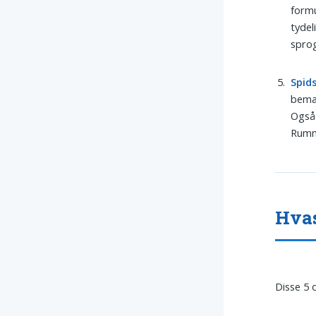
formu
tydel
sprog
Spid
bemær
Også 
Rumm
Hvas
Disse 5 