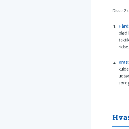
Disse 2 
Hård
blød 
takti
ridse
Kras
kulde
udtør
sprog
Hvas