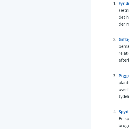
Fynd
sætn
det h
der 
Gifti
bemæ
relat
efter
Pigg
plant
overf
tydel
Spyd
En sp
bruge