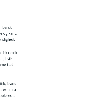
d, barsk
e og kant,
vendighed.
idsk replik
e, hvilket
omme tæt
itik, krads
rer en ru
 polerede.