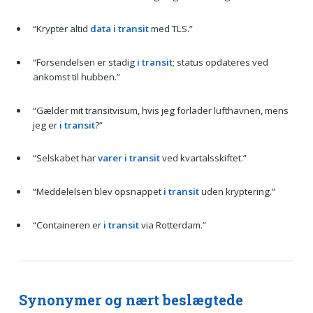
“Krypter altid
data i transit
med TLS.”
“Forsendelsen er stadig
i transit
; status opdateres ved
ankomst til hubben.”
“Gælder mit transitvisum, hvis jeg forlader lufthavnen, mens
jeg er
i transit
?”
“Selskabet har
varer i transit
ved kvartalsskiftet.”
“Meddelelsen blev opsnappet
i transit
uden kryptering.”
“Containeren er
i transit
via Rotterdam.”
Synonymer og nært beslægtede