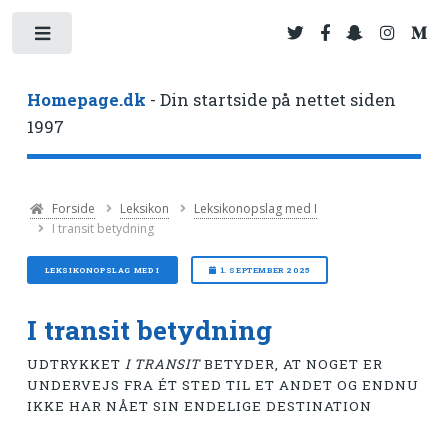
Toggle
Homepage.dk
- Din startside på nettet siden
1997
Forside
Leksikon
Leksikonopslag med I
I transit betydning
LEKSIKONOPSLAG MED I
1. SEPTEMBER 2025
I transit betydning
UDTRYKKET
I TRANSIT
BETYDER, AT NOGET ER
UNDERVEJS FRA ÉT STED TIL ET ANDET OG ENDNU
IKKE HAR NÅET SIN ENDELIGE DESTINATION