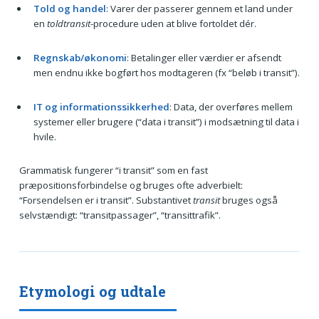
Told og handel
: Varer der passerer gennem et land under
en
toldtransit
-procedure uden at blive fortoldet dér.
Regnskab/økonomi
: Betalinger eller værdier er afsendt
men endnu ikke bogført hos modtageren (fx “beløb i transit”).
IT og informationssikkerhed
: Data, der overføres mellem
systemer eller brugere (“data i transit”) i modsætning til data i
hvile.
Grammatisk fungerer “i transit” som en fast
præpositionsforbindelse og bruges ofte adverbielt:
“Forsendelsen er i transit”. Substantivet
transit
bruges også
selvstændigt: “transitpassager”, “transittrafik”.
Etymologi og udtale