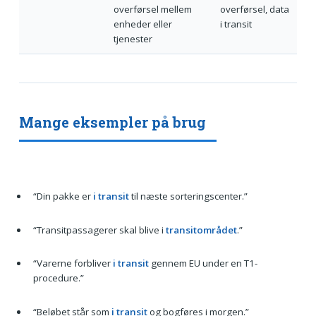
overførsel mellem
overførsel, data
enheder eller
i transit
tjenester
Mange eksempler på brug
“Din pakke er
i transit
til næste sorteringscenter.”
“Transitpassagerer skal blive i
transitområdet
.”
“Varerne forbliver
i transit
gennem EU under en T1-
procedure.”
“Beløbet står som
i transit
og bogføres i morgen.”