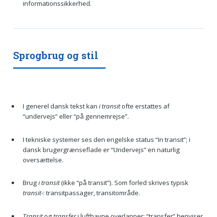
informationssikkerhed.
Sprogbrug og stil
I generel dansk tekst kan
i transit
ofte erstattes af
“undervejs” eller “på gennemrejse”.
I tekniske systemer ses den engelske status “In transit”; i
dansk brugergrænseflade er “Undervejs” en naturlig
oversættelse.
Brug
i transit
(ikke “på transit”). Som forled skrives typisk
transit-
: transitpassager, transitområde.
Transit
og
transfer
i lufthavne overlapper; “transfer” henviser