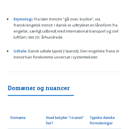
Etymologi
: Fra latin
transīre
“gå over, krydse”, via
fransk/engelsk
transit
. I dansk er udtrykket en låneform fra
engelsk, særligt udbredt med international transport og civil
luftfart i det 20. århundrede.
Udtale
: Dansk udtale typisk [ˈtʁansit]. Den engelske frase
in
transit
kan forekomme uoversat i systemtekster.
Domæner og nuancer
Domæne
Hvad betyder “i transit”
Typiske danske
her?
formuleringer