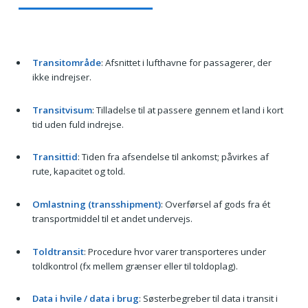
Transitområde
: Afsnittet i lufthavne for passagerer, der
ikke indrejser.
Transitvisum
: Tilladelse til at passere gennem et land i kort
tid uden fuld indrejse.
Transittid
: Tiden fra afsendelse til ankomst; påvirkes af
rute, kapacitet og told.
Omlastning (transshipment)
: Overførsel af gods fra ét
transportmiddel til et andet undervejs.
Toldtransit
: Procedure hvor varer transporteres under
toldkontrol (fx mellem grænser eller til toldoplag).
Data i hvile / data i brug
: Søsterbegreber til data i transit i