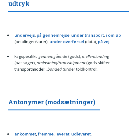
udtryk
undervejs
,
på gennemrejse
,
under transport
,
i omløb
(betalinger/varer),
under overførsel
(data),
på vej
.
Fagspecifikt:
gennemgående
(gods),
mellemlanding
(passager),
omlastning
/
transshipment
(gods skifter
transportmiddel),
bonded
(under toldkontrol).
Antonymer (modsætninger)
ankommet
,
fremme
,
leveret
,
udleveret
.