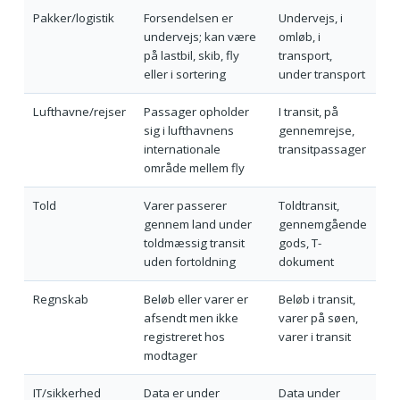
Pakker/logistik
Forsendelsen er
Undervejs, i
undervejs; kan være
omløb, i
på lastbil, skib, fly
transport,
eller i sortering
under transport
Lufthavne/rejser
Passager opholder
I transit, på
sig i lufthavnens
gennemrejse,
internationale
transitpassager
område mellem fly
Told
Varer passerer
Toldtransit,
gennem land under
gennemgående
toldmæssig transit
gods, T-
uden fortoldning
dokument
Regnskab
Beløb eller varer er
Beløb i transit,
afsendt men ikke
varer på søen,
registreret hos
varer i transit
modtager
IT/sikkerhed
Data er under
Data under