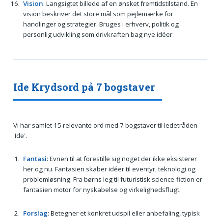
Vision
: Langsigtet billede af en ønsket fremtidstilstand. En
vision beskriver det store mål som pejlemærke for
handlinger og strategier. Bruges i erhverv, politik og
personlig udvikling som drivkraften bag nye idéer.
Ide Krydsord på 7 bogstaver
Vi har samlet 15 relevante ord med 7 bogstaver til ledetråden
'Ide'.
Fantasi
: Evnen til at forestille sig noget der ikke eksisterer
her og nu. Fantasien skaber idéer til eventyr, teknologi og
problemløsning. Fra børns leg til futuristisk science-fiction er
fantasien motor for nyskabelse og virkelighedsflugt.
Forslag
: Betegner et konkret udspil eller anbefaling, typisk