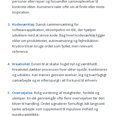
personer eller rejser og forvandler sanseoplevelser til
konkrete idéer. Kunstnere taler ofte om at finde eller miste
inspiration.
Kodeværktøj
: Dansk sammensætning for
softwareapplikation, eksempelvis en IDE, der hjælper
udviklere med at skrive kode. Bag hvert kodeværktøj ligger
idéer om produktivitet, automatisering og fejlreduktion.
Krydsord kan bruge ordet som fjollet, men relevant
reference.
Kreativitet
: Evnen til at skabe noget nyt og værdifuldt.
Kreativitet dækker processen hvor idéer opstår, kombineres
og udvikles. Kan trænes gennem øvelser, leg og tværfagligt
samarbejde og er efterspurgt i alt fra kunst til erhverv.
Overvejelse
: Rolig vurdering af muligheder, fordele og
ulemper. En idé gennemgår ofte flere overvejelser før den
bliver til handling. Ordet signalerer fornuftigt, lidt langsomt
tanke-arbejde som supplement til impulsive indfald og
eureka-øjeblikke.