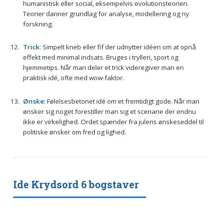
humanistisk eller social, eksempelvis evolutionsteorien.
Teorier danner grundlag for analyse, modellering og ny
forskning.
Trick
: Simpelt kneb eller fif der udnytter idéen om at opnå
effekt med minimal indsats. Bruges i trylleri, sport og
hjemmetips. Når man deler et trick videregiver man en
praktisk idé, ofte med wow-faktor.
Ønske
: Følelsesbetonet idé om et fremtidigt gode. Når man
ønsker sig noget forestiller man sig et scenarie der endnu
ikke er virkelighed. Ordet spænder fra julens ønskeseddel til
politiske ønsker om fred og lighed.
Ide Krydsord 6 bogstaver