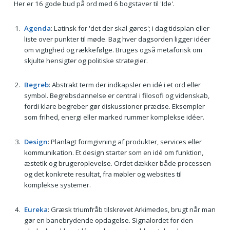
Her er 16 gode bud på ord med 6 bogstaver til 'Ide'.
Agenda
: Latinsk for 'det der skal gøres'; i dag tidsplan eller
liste over punkter til møde. Bag hver dagsorden ligger idéer
om vigtighed og rækkefølge. Bruges også metaforisk om
skjulte hensigter og politiske strategier.
Begreb
: Abstrakt term der indkapsler en idé i et ord eller
symbol. Begrebsdannelse er central i filosofi og videnskab,
fordi klare begreber gør diskussioner præcise. Eksempler
som frihed, energi eller marked rummer komplekse idéer.
Design
: Planlagt formgivning af produkter, services eller
kommunikation. Et design starter som en idé om funktion,
æstetik og brugeroplevelse. Ordet dækker både processen
og det konkrete resultat, fra møbler og websites til
komplekse systemer.
Eureka
: Græsk triumfråb tilskrevet Arkimedes, brugt når man
gør en banebrydende opdagelse. Signalordet for den