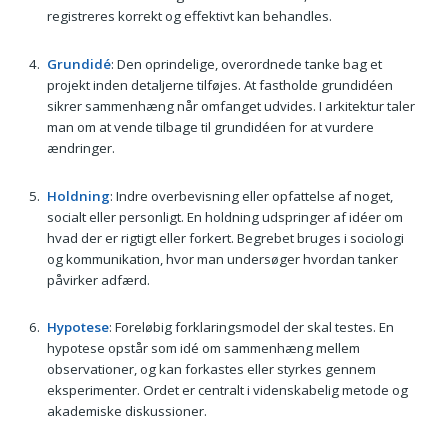
registreres korrekt og effektivt kan behandles.
Grundidé
: Den oprindelige, overordnede tanke bag et
projekt inden detaljerne tilføjes. At fastholde grundidéen
sikrer sammenhæng når omfanget udvides. I arkitektur taler
man om at vende tilbage til grundidéen for at vurdere
ændringer.
Holdning
: Indre overbevisning eller opfattelse af noget,
socialt eller personligt. En holdning udspringer af idéer om
hvad der er rigtigt eller forkert. Begrebet bruges i sociologi
og kommunikation, hvor man undersøger hvordan tanker
påvirker adfærd.
Hypotese
: Foreløbig forklaringsmodel der skal testes. En
hypotese opstår som idé om sammenhæng mellem
observationer, og kan forkastes eller styrkes gennem
eksperimenter. Ordet er centralt i videnskabelig metode og
akademiske diskussioner.