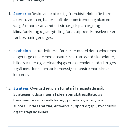
Scenario
: Beskrivelse af muligt fremtidsforløb, ofte flere
alternative linjer, baseret på idéer om trends og aktørers
valg. Scenarier anvendes i strategisk planlægning,
klimaforskning og storytelling for at afprøve konsekvenser
før beslutninger tages.
Skabelon
: Foruddefineret form eller model der hjælper med
at gentage en idé med ensartet resultat. Word-skabeloner,
billedrammer og værkstedsjigs er eksempler. Ordet bruges
også metaforisk om tankemæssige mønstre man ukritisk
kopierer.
Strategi
: Overordnet plan for at nå langsigtede mål.
Strategien udspringer af idéen om slutresultatet og
beskriver ressourceallokering, prioriteringer og veje til
succes. Findes i militær, erhvervsliv, sport og spil, hvor taktik
og strategi adskilles.