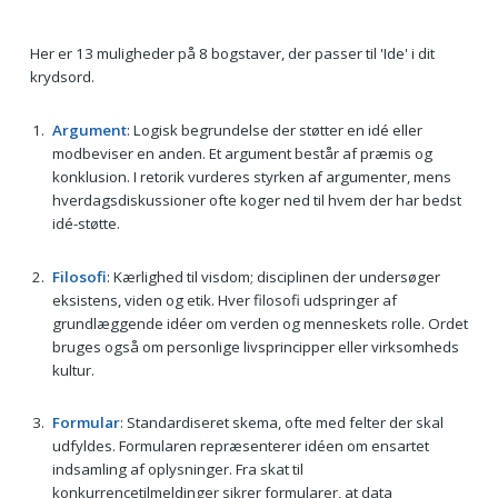
Her er 13 muligheder på 8 bogstaver, der passer til 'Ide' i dit
krydsord.
Argument
: Logisk begrundelse der støtter en idé eller
modbeviser en anden. Et argument består af præmis og
konklusion. I retorik vurderes styrken af argumenter, mens
hverdagsdiskussioner ofte koger ned til hvem der har bedst
idé-støtte.
Filosofi
: Kærlighed til visdom; disciplinen der undersøger
eksistens, viden og etik. Hver filosofi udspringer af
grundlæggende idéer om verden og menneskets rolle. Ordet
bruges også om personlige livsprincipper eller virksomheds
kultur.
Formular
: Standardiseret skema, ofte med felter der skal
udfyldes. Formularen repræsenterer idéen om ensartet
indsamling af oplysninger. Fra skat til
konkurrencetilmeldinger sikrer formularer, at data