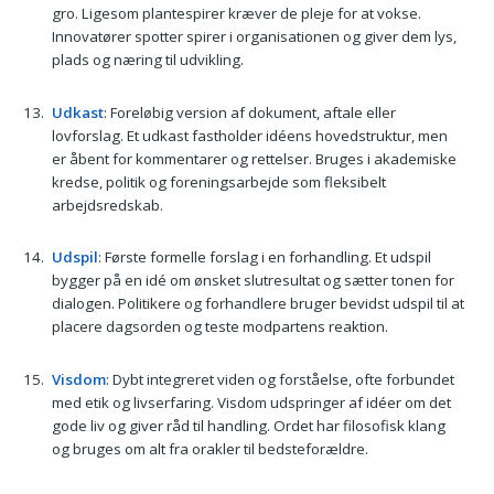
gro. Ligesom plantespirer kræver de pleje for at vokse.
Innovatører spotter spirer i organisationen og giver dem lys,
plads og næring til udvikling.
Udkast
: Foreløbig version af dokument, aftale eller
lovforslag. Et udkast fastholder idéens hovedstruktur, men
er åbent for kommentarer og rettelser. Bruges i akademiske
kredse, politik og foreningsarbejde som fleksibelt
arbejdsredskab.
Udspil
: Første formelle forslag i en forhandling. Et udspil
bygger på en idé om ønsket slutresultat og sætter tonen for
dialogen. Politikere og forhandlere bruger bevidst udspil til at
placere dagsorden og teste modpartens reaktion.
Visdom
: Dybt integreret viden og forståelse, ofte forbundet
med etik og livserfaring. Visdom udspringer af idéer om det
gode liv og giver råd til handling. Ordet har filosofisk klang
og bruges om alt fra orakler til bedsteforældre.