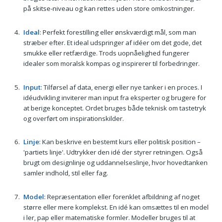
på skitse-niveau og kan rettes uden store omkostninger.
Ideal
: Perfekt forestilling eller ønskværdigt mål, som man
stræber efter. Et ideal udspringer af idéer om det gode, det
smukke eller retfærdige. Trods uopnåelighed fungerer
idealer som moralsk kompas og inspirerer til forbedringer.
Input
: Tilførsel af data, energi eller nye tanker i en proces. I
idéudvikling inviterer man input fra eksperter og brugere for
at berige konceptet. Ordet bruges både teknisk om tastetryk
og overført om inspirationskilder.
Linje
: Kan beskrive en bestemt kurs eller politisk position –
'partiets linje'. Udtrykker den idé der styrer retningen. Også
brugt om designlinje og uddannelseslinje, hvor hovedtanken
samler indhold, stil eller fag.
Model
: Repræsentation eller forenklet afbildning af noget
større eller mere komplekst. En idé kan omsættes til en model
i ler, pap eller matematiske formler. Modeller bruges til at