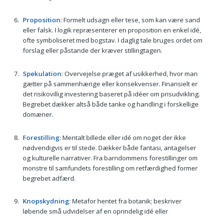
Proposition
: Formelt udsagn eller tese, som kan være sand
eller falsk. I logik repræsenterer en proposition en enkel idé,
ofte symboliseret med bogstav. I daglig tale bruges ordet om
forslag eller påstande der kræver stillingtagen.
Spekulation
: Overvejelse præget af usikkerhed, hvor man
gætter på sammenhænge eller konsekvenser. Finansielt er
det risikovillig investering baseret på idéer om prisudvikling.
Begrebet dækker altså både tanke og handling i forskellige
domæner.
Forestilling
: Mentalt billede eller idé om noget der ikke
nødvendigvis er til stede. Dækker både fantasi, antagelser
og kulturelle narrativer. Fra barndommens forestillinger om
monstre til samfundets forestilling om retfærdighed former
begrebet adfærd.
Knopskydning
: Metafor hentet fra botanik; beskriver
løbende små udvidelser af en oprindelig idé eller