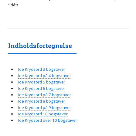
“idé”!
Indholdsfortegnelse
Ide Krydsord 3 bogstaver
Ide Krydsord på 4 bogstaver
Ide Krydsord 5 bogstaver
Ide Krydsord 6 bogstaver
Ide Krydsord på 7 bogstaver
Ide Krydsord 8 bogstaver
Ide Krydsord på 9 bogstaver
Ide Krydsord 10 bogstaver
Ide Krydsord over 10 bogstaver