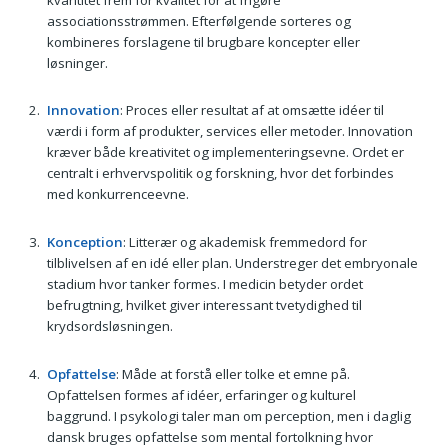
associationsstrømmen. Efterfølgende sorteres og
kombineres forslagene til brugbare koncepter eller
løsninger.
Innovation
: Proces eller resultat af at omsætte idéer til
værdi i form af produkter, services eller metoder. Innovation
kræver både kreativitet og implementeringsevne. Ordet er
centralt i erhvervspolitik og forskning, hvor det forbindes
med konkurrenceevne.
Konception
: Litterær og akademisk fremmedord for
tilblivelsen af en idé eller plan. Understreger det embryonale
stadium hvor tanker formes. I medicin betyder ordet
befrugtning, hvilket giver interessant tvetydighed til
krydsordsløsningen.
Opfattelse
: Måde at forstå eller tolke et emne på.
Opfattelsen formes af idéer, erfaringer og kulturel
baggrund. I psykologi taler man om perception, men i daglig
dansk bruges opfattelse som mental fortolkning hvor