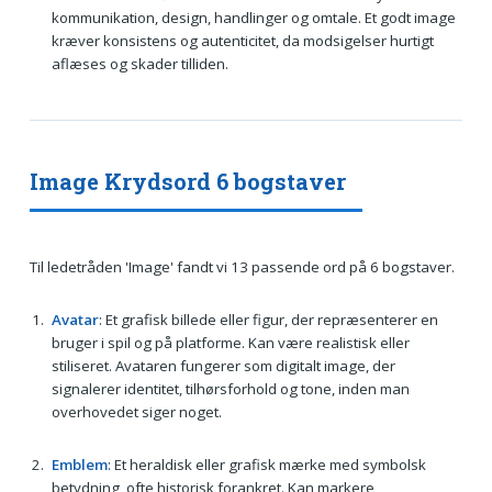
kommunikation, design, handlinger og omtale. Et godt image
kræver konsistens og autenticitet, da modsigelser hurtigt
aflæses og skader tilliden.
Image Krydsord 6 bogstaver
Til ledetråden 'Image' fandt vi 13 passende ord på 6 bogstaver.
Avatar
: Et grafisk billede eller figur, der repræsenterer en
bruger i spil og på platforme. Kan være realistisk eller
stiliseret. Avataren fungerer som digitalt image, der
signalerer identitet, tilhørsforhold og tone, inden man
overhovedet siger noget.
Emblem
: Et heraldisk eller grafisk mærke med symbolsk
betydning, ofte historisk forankret. Kan markere