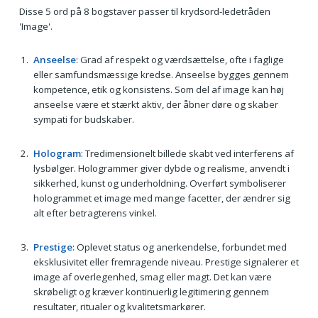
Disse 5 ord på 8 bogstaver passer til krydsord-ledetråden
'Image'.
Anseelse
: Grad af respekt og værdsættelse, ofte i faglige
eller samfundsmæssige kredse. Anseelse bygges gennem
kompetence, etik og konsistens. Som del af image kan høj
anseelse være et stærkt aktiv, der åbner døre og skaber
sympati for budskaber.
Hologram
: Tredimensionelt billede skabt ved interferens af
lysbølger. Hologrammer giver dybde og realisme, anvendt i
sikkerhed, kunst og underholdning. Overført symboliserer
hologrammet et image med mange facetter, der ændrer sig
alt efter betragterens vinkel.
Prestige
: Oplevet status og anerkendelse, forbundet med
eksklusivitet eller fremragende niveau. Prestige signalerer et
image af overlegenhed, smag eller magt. Det kan være
skrøbeligt og kræver kontinuerlig legitimering gennem
resultater, ritualer og kvalitetsmarkører.