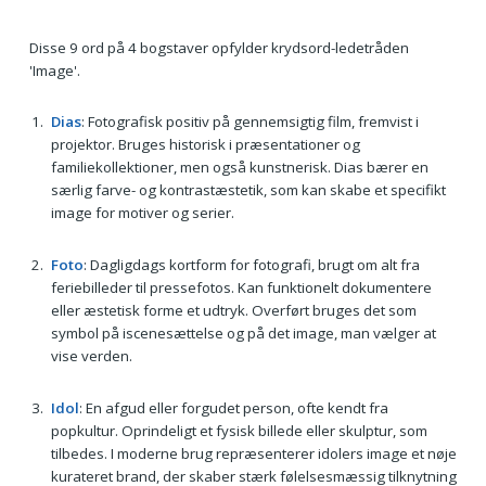
Disse 9 ord på 4 bogstaver opfylder krydsord-ledetråden
'Image'.
Dias
: Fotografisk positiv på gennemsigtig film, fremvist i
projektor. Bruges historisk i præsentationer og
familiekollektioner, men også kunstnerisk. Dias bærer en
særlig farve- og kontrastæstetik, som kan skabe et specifikt
image for motiver og serier.
Foto
: Dagligdags kortform for fotografi, brugt om alt fra
feriebilleder til pressefotos. Kan funktionelt dokumentere
eller æstetisk forme et udtryk. Overført bruges det som
symbol på iscenesættelse og på det image, man vælger at
vise verden.
Idol
: En afgud eller forgudet person, ofte kendt fra
popkultur. Oprindeligt et fysisk billede eller skulptur, som
tilbedes. I moderne brug repræsenterer idolers image et nøje
kurateret brand, der skaber stærk følelsesmæssig tilknytning