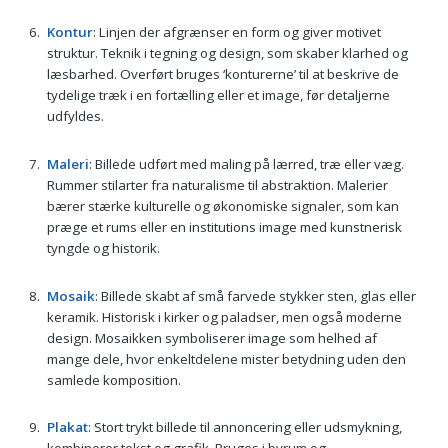
Kontur
: Linjen der afgrænser en form og giver motivet
struktur. Teknik i tegning og design, som skaber klarhed og
læsbarhed. Overført bruges ‘konturerne’ til at beskrive de
tydelige træk i en fortælling eller et image, før detaljerne
udfyldes.
Maleri
: Billede udført med maling på lærred, træ eller væg.
Rummer stilarter fra naturalisme til abstraktion. Malerier
bærer stærke kulturelle og økonomiske signaler, som kan
præge et rums eller en institutions image med kunstnerisk
tyngde og historik.
Mosaik
: Billede skabt af små farvede stykker sten, glas eller
keramik. Historisk i kirker og paladser, men også moderne
design. Mosaikken symboliserer image som helhed af
mange dele, hvor enkeltdelene mister betydning uden den
samlede komposition.
Plakat
: Stort trykt billede til annoncering eller udsmykning,