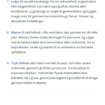
Logo
: Et visuelt kendetegn for en virksomhed, organisation
eller begivenhed. Kan være typografisk, ikonisk eller
kombineret. Logodesign er nøgle til genkendelse og bygger
image over tid gennem konsistent brug, farver, former og
tilknyttede fortællinger.
Meme
: Et delt billede, ofte med tekst, der spreder en idé eller
joke. Memes former kulturelt image for personer og sager
ved at rammesætte dem humoristisk eller sarkastisk. De er
lavpraktiske, virale og stærke til at cementere en bestemt
opfattelse.
Tryk
: Billede eller tekst overført til papir, stof eller andre
materialer gennem grafiske processer. Fra kunsttryk til
masseproduktion. Tryk binder fysisk materialitet med
billedets idé og kan give troværdighed og kvalitet til et image
gennem taktile kvaliteter.