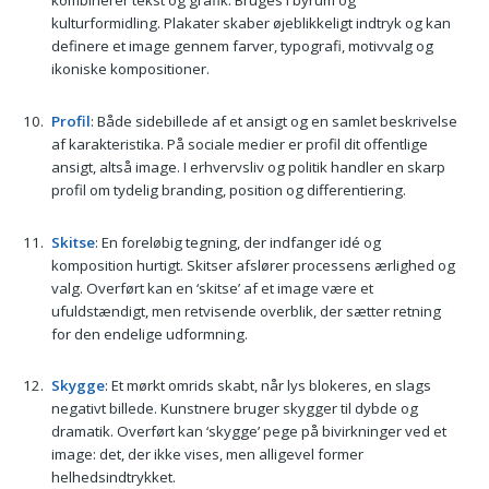
kombinerer tekst og grafik. Bruges i byrum og
kulturformidling. Plakater skaber øjeblikkeligt indtryk og kan
definere et image gennem farver, typografi, motivvalg og
ikoniske kompositioner.
Profil
: Både sidebillede af et ansigt og en samlet beskrivelse
af karakteristika. På sociale medier er profil dit offentlige
ansigt, altså image. I erhvervsliv og politik handler en skarp
profil om tydelig branding, position og differentiering.
Skitse
: En foreløbig tegning, der indfanger idé og
komposition hurtigt. Skitser afslører processens ærlighed og
valg. Overført kan en ‘skitse’ af et image være et
ufuldstændigt, men retvisende overblik, der sætter retning
for den endelige udformning.
Skygge
: Et mørkt omrids skabt, når lys blokeres, en slags
negativt billede. Kunstnere bruger skygger til dybde og
dramatik. Overført kan ‘skygge’ pege på bivirkninger ved et
image: det, der ikke vises, men alligevel former
helhedsindtrykket.