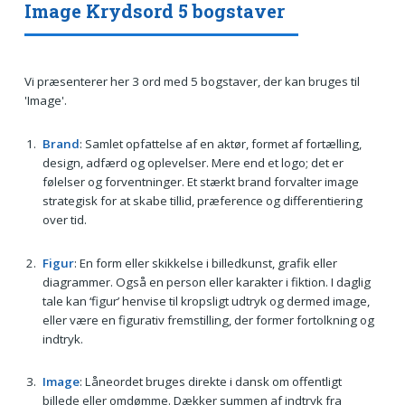
Image Krydsord 5 bogstaver
Vi præsenterer her 3 ord med 5 bogstaver, der kan bruges til
'Image'.
Brand
: Samlet opfattelse af en aktør, formet af fortælling,
design, adfærd og oplevelser. Mere end et logo; det er
følelser og forventninger. Et stærkt brand forvalter image
strategisk for at skabe tillid, præference og differentiering
over tid.
Figur
: En form eller skikkelse i billedkunst, grafik eller
diagrammer. Også en person eller karakter i fiktion. I daglig
tale kan ‘figur’ henvise til kropsligt udtryk og dermed image,
eller være en figurativ fremstilling, der former fortolkning og
indtryk.
Image
: Låneordet bruges direkte i dansk om offentligt
billede eller omdømme. Dækker summen af indtryk fra