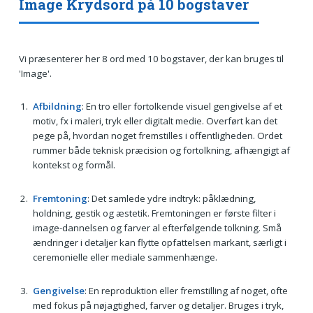
Image Krydsord på 10 bogstaver
Vi præsenterer her 8 ord med 10 bogstaver, der kan bruges til
'Image'.
Afbildning
: En tro eller fortolkende visuel gengivelse af et
motiv, fx i maleri, tryk eller digitalt medie. Overført kan det
pege på, hvordan noget fremstilles i offentligheden. Ordet
rummer både teknisk præcision og fortolkning, afhængigt af
kontekst og formål.
Fremtoning
: Det samlede ydre indtryk: påklædning,
holdning, gestik og æstetik. Fremtoningen er første filter i
image-dannelsen og farver al efterfølgende tolkning. Små
ændringer i detaljer kan flytte opfattelsen markant, særligt i
ceremonielle eller mediale sammenhænge.
Gengivelse
: En reproduktion eller fremstilling af noget, ofte
med fokus på nøjagtighed, farver og detaljer. Bruges i tryk,