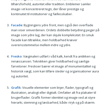
tilhørsforhold, autoritet eller tradition. Emblemer samler
image i et koncentreret tegn, der låner prestige og
kontinuitet til institutioner og fællesskaber.
Facade
: Bygningens ydre front, men også den overflade
man viser omverdenen. Ordets dobbelte betydning peger på
image som ydre lag, der kan skjule kompleksitet. En smuk
facade kan tiltrække, men holdbarhed kræver
overensstemmelse mellem indre og ydre.
Fresko
: Vægmaleri udført i våd kalk, kendt fra antikken og
renæssancen. Teknikken giver holdbarhed og særlige
farvetoner. Freskoer bærer et image af monumentalitet og
historisk vægt, som kan tilføre steder og organisationer aura
og autoritet.
Grafik
: Visuelle elementer som linjer, flader, typografi og
illustration, analogt eller digitalt. Omfatter alt fra plakater til
brugerflader. Grafik former identitet og image ved at styre
hierarki, stemning og læsbarhed, både i tryk og på skærm.