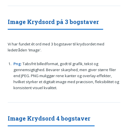
Image Krydsord på 3 bogstaver
Vi har fundet ét ord med 3 bogstaver til krydsordet med
ledetråden 'Image'.
Png
: Tabsfrit billedformat, godt til grafik, tekst og
gennemsigtighed. Bevarer skarphed, men giver større filer
end JPEG. PNG muliggør rene kanter og overlay-effekter,
hvilket styrker et digitalt image med præcision, fleksibilitet og
konsistent visuel kvalitet.
Image Krydsord 4 bogstaver