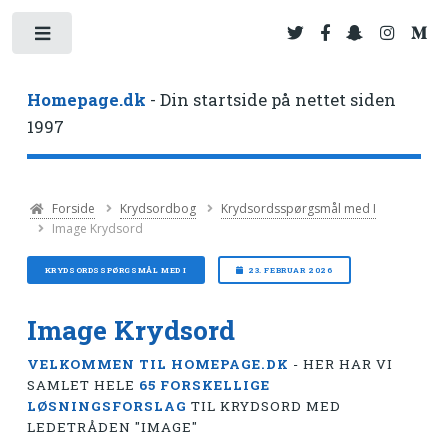
Toggle
Homepage.dk
- Din startside på nettet siden
1997
Forside
Krydsordbog
Krydsordsspørgsmål med I
Image Krydsord
KRYDSORDSSPØRGSMÅL MED I
23. FEBRUAR 2026
Image Krydsord
VELKOMMEN TIL HOMEPAGE.DK
- HER HAR VI
SAMLET HELE
65 FORSKELLIGE
LØSNINGSFORSLAG
TIL KRYDSORD MED
LEDETRÅDEN "IMAGE"