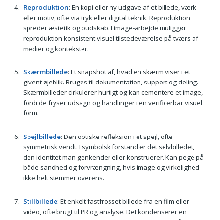
Reproduktion
: En kopi eller ny udgave af et billede, værk
eller motiv, ofte via tryk eller digital teknik. Reproduktion
spreder æstetik og budskab. I image-arbejde muliggør
reproduktion konsistent visuel tilstedeværelse på tværs af
medier og kontekster.
Skærmbillede
: Et snapshot af, hvad en skærm viser i et
givent øjeblik. Bruges til dokumentation, support og deling.
Skærmbilleder cirkulerer hurtigt og kan cementere et image,
fordi de fryser udsagn og handlinger i en verificerbar visuel
form.
Spejlbillede
: Den optiske refleksion i et spejl, ofte
symmetrisk vendt. I symbolsk forstand er det selvbilledet,
den identitet man genkender eller konstruerer. Kan pege på
både sandhed og forvrængning, hvis image og virkelighed
ikke helt stemmer overens.
Stillbillede
: Et enkelt fastfrosset billede fra en film eller
video, ofte brugt til PR og analyse. Det kondenserer en