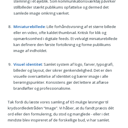
stemning i ét øjeblik. Som kommunikationsværktøj påvirker
stillbilleder stærkt publikums opfattelse og dermed det
samlede image omkring værket.
Miniaturebillede
: Lille forhåndsvisning af et større billede
eller en video, ofte kaldet thumbnail. Kritisk for klik og
opmærksomhed i digitale feeds. Et velvalgt miniaturebillede
kan definere den første fortolkning og forme publikums
image af indholdet.
Visuel identitet
: Samlet system af logo, farver, typografi,
billeder og layout, der sikrer genkendelighed. Det er den
visuelle oversættelse af identitet og bærer image i alle
berøringspunkter. Konsistens gør det lettere at aflæse
brandløfter og professionalisme.
Tak fordi du læste vores samling af 65 mulige løsninger til
krydsordledetråden “Image”. Vi håber, at du fandt præcis dét
ord eller den formulering, du stod og manglede - eller i det
mindste blev inspireret af de forskellige bud, vi har samlet.