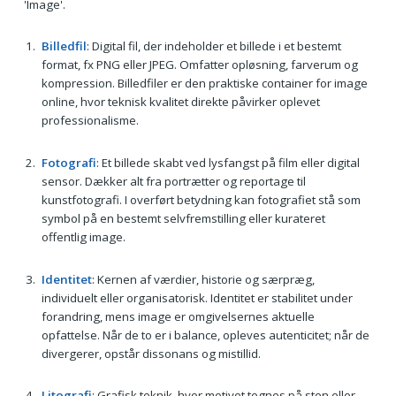
'Image'.
Billedfil
: Digital fil, der indeholder et billede i et bestemt
format, fx PNG eller JPEG. Omfatter opløsning, farverum og
kompression. Billedfiler er den praktiske container for image
online, hvor teknisk kvalitet direkte påvirker oplevet
professionalisme.
Fotografi
: Et billede skabt ved lysfangst på film eller digital
sensor. Dækker alt fra portrætter og reportage til
kunstfotografi. I overført betydning kan fotografiet stå som
symbol på en bestemt selvfremstilling eller kurateret
offentlig image.
Identitet
: Kernen af værdier, historie og særpræg,
individuelt eller organisatorisk. Identitet er stabilitet under
forandring, mens image er omgivelsernes aktuelle
opfattelse. Når de to er i balance, opleves autenticitet; når de
divergerer, opstår dissonans og mistillid.
Litografi
: Grafisk teknik, hvor motivet tegnes på sten eller