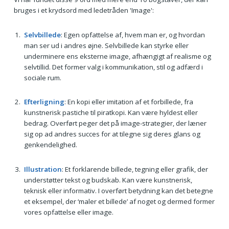
bruges i et krydsord med ledetråden 'Image':
Selvbillede
: Egen opfattelse af, hvem man er, og hvordan
man ser ud i andres øjne. Selvbillede kan styrke eller
underminere ens eksterne image, afhængigt af realisme og
selvtillid. Det former valg i kommunikation, stil og adfærd i
sociale rum.
Efterligning
: En kopi eller imitation af et forbillede, fra
kunstnerisk pastiche til piratkopi. Kan være hyldest eller
bedrag. Overført peger det på image-strategier, der læner
sig op ad andres succes for at tilegne sig deres glans og
genkendelighed.
Illustration
: Et forklarende billede, tegning eller grafik, der
understøtter tekst og budskab. Kan være kunstnerisk,
teknisk eller informativ. I overført betydning kan det betegne
et eksempel, der ‘maler et billede’ af noget og dermed former
vores opfattelse eller image.