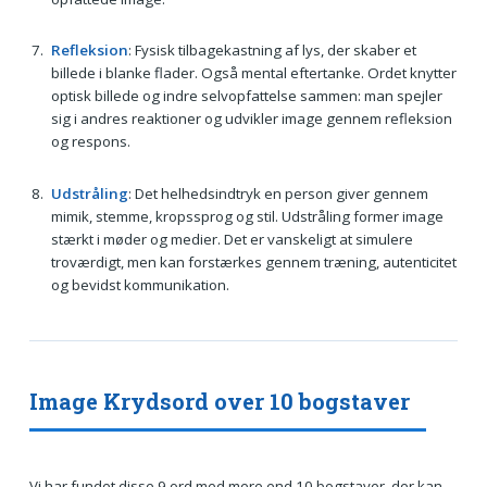
Refleksion
: Fysisk tilbagekastning af lys, der skaber et
billede i blanke flader. Også mental eftertanke. Ordet knytter
optisk billede og indre selvopfattelse sammen: man spejler
sig i andres reaktioner og udvikler image gennem refleksion
og respons.
Udstråling
: Det helhedsindtryk en person giver gennem
mimik, stemme, kropssprog og stil. Udstråling former image
stærkt i møder og medier. Det er vanskeligt at simulere
troværdigt, men kan forstærkes gennem træning, autenticitet
og bevidst kommunikation.
Image Krydsord over 10 bogstaver
Vi har fundet disse 9 ord med mere end 10 bogstaver, der kan