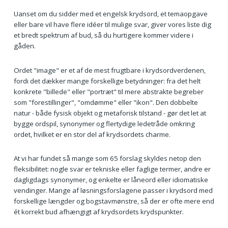
Uanset om du sidder med et engelsk krydsord, et temaopgave
eller bare vil have flere idéer til mulige svar, giver vores liste dig
et bredt spektrum af bud, så du hurtigere kommer videre i
gåden.
Ordet "image" er et af de mest frugtbare i krydsordverdenen,
fordi det dækker mange forskellige betydninger: fra det helt
konkrete "billede" eller "portræt" til mere abstrakte begreber
som "forestillinger", "omdømme" eller "ikon". Den dobbelte
natur - både fysisk objekt og metaforisk tilstand - gør det let at
bygge ordspil, synonymer og flertydige ledetråde omkring
ordet, hvilket er en stor del af krydsordets charme.
At vi har fundet så mange som 65 forslag skyldes netop den
fleksibilitet: nogle svar er tekniske eller faglige termer, andre er
dagligdags synonymer, og enkelte er låneord eller idiomatiske
vendinger. Mange af løsningsforslagene passer i krydsord med
forskellige længder og bogstavmønstre, så der er ofte mere end
ét korrekt bud afhængigt af krydsordets krydspunkter.