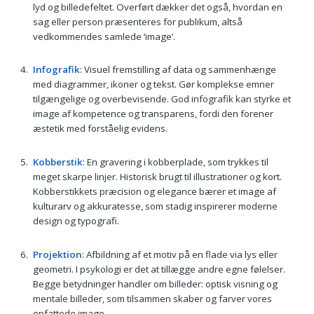
lyd og billedefeltet. Overført dækker det også, hvordan en
sag eller person præsenteres for publikum, altså
vedkommendes samlede ‘image’.
Infografik
: Visuel fremstilling af data og sammenhænge
med diagrammer, ikoner og tekst. Gør komplekse emner
tilgængelige og overbevisende. God infografik kan styrke et
image af kompetence og transparens, fordi den forener
æstetik med forståelig evidens.
Kobberstik
: En gravering i kobberplade, som trykkes til
meget skarpe linjer. Historisk brugt til illustrationer og kort.
Kobberstikkets præcision og elegance bærer et image af
kulturarv og akkuratesse, som stadig inspirerer moderne
design og typografi.
Projektion
: Afbildning af et motiv på en flade via lys eller
geometri. I psykologi er det at tillægge andre egne følelser.
Begge betydninger handler om billeder: optisk visning og
mentale billeder, som tilsammen skaber og farver vores
opfattede image.