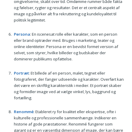
omgivelserne, skabt over tid. Omdømme rummer både fakta
og følelser, rygter og resultater. Det er et centralt aspekt af
image og påvirker alt fra rekruttering og kundeloyalitet til
politisk legitimitet.
Persona
: En iscenesat rolle eller karakter, som en person
eller brand optræder med. Bruges i marketing, teater og
online identiteter. Persona er en bevidst formet version af
selvet, som styrer, hvilke billeder og budskaber der
dominerer publikums opfattelse.
Portræt
: Et billede af en person, malet, tegnet eller
fotograferet, der fanger udseende og karakter. Overført kan
det være en skriftlig karakteristik i medier. Et portræt skaber
og formidler image ved at vælge vinkel, lys, baggrund og
fortælling.
Renommé
: Etableret ry for kvalitet eller ekspertise, ofte i
kulturelle og professionelle sammenhænge. Indikerer en
historie af gode præstationer. Renommé fungerer som
garant og er en væsentlig dimension af image, der kan bære