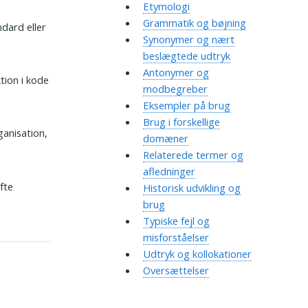
Etymologi
Grammatik og bøjning
ndard eller
Synonymer og nært
beslægtede udtryk
Antonymer og
ktion i kode
modbegreber
Eksempler på brug
Brug i forskellige
anisation,
domæner
Relaterede termer og
afledninger
fte
Historisk udvikling og
brug
Typiske fejl og
misforståelser
Udtryk og kollokationer
Oversættelser