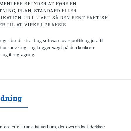
MENTERE BETYDER AT FØRE EN
TNING, PLAN, STANDARD ELLER
IKATION UD I LIVET, SÅ DEN RENT FAKTISK
R TIL AT VIRKE I PRAKSIS
ges bredt - fra it og software over politik og jura til
tionsudvikling - og lægger vægt på den konkrete
e og ibrugtagning.
ydning
tere er et transitivt verbum, der overordnet dækker: