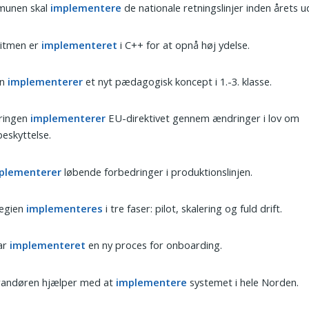
unen skal
implementere
de nationale retningslinjer inden årets 
ritmen er
implementeret
i C++ for at opnå høj ydelse.
en
implementerer
et nyt pædagogisk koncept i 1.-3. klasse.
ringen
implementerer
EU-direktivet gennem ændringer i lov om
eskyttelse.
plementerer
løbende forbedringer i produktionslinjen.
tegien
implementeres
i tre faser: pilot, skalering og fuld drift.
ar
implementeret
en ny proces for onboarding.
randøren hjælper med at
implementere
systemet i hele Norden.