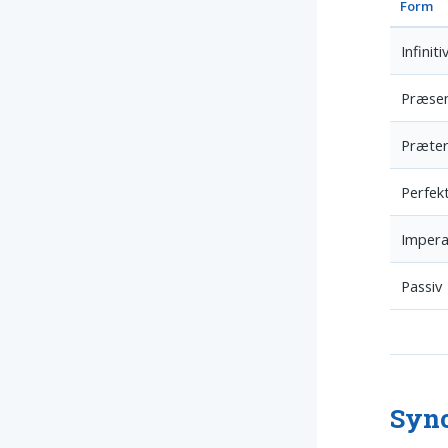
Form
Infiniti
Præse
Præter
Perfek
Impera
Passiv
Syno