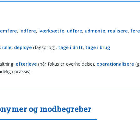
nemføre
,
indføre
,
iværksætte
,
udføre
,
udmønte
,
realisere
,
føre
drulle
,
deploye
(fagsprog),
tage i drift
,
tage i brug
valtning:
efterleve
(når fokus er overholdelse),
operationalisere
(g
delig i praksis)
onymer og modbegreber