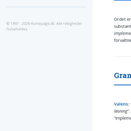
Ordet er
© 1997 - 2026 Homepage.dk. Alle rettigheder
substan
forbeholdes
impleme
forvaltn
Gram
Valens:
løsning
”
“impleme