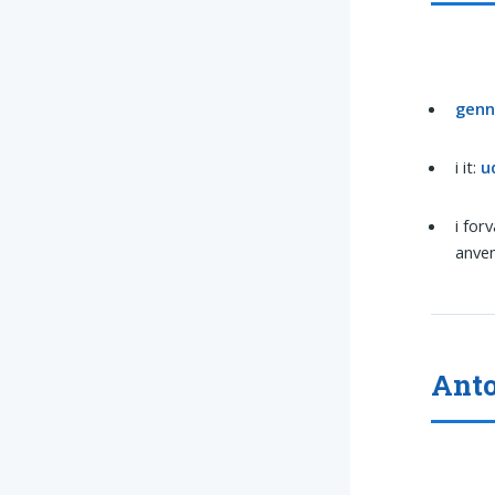
gen
i it:
u
i for
anven
Ant