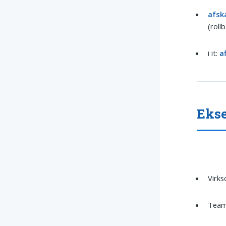
afsk
(roll
i it:
a
Ekse
Virk
Team