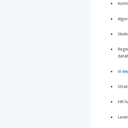
Komm
Algo
Skol
Rege
datab
Vi
im
Stra
HR h
Leve