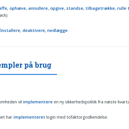
affe
,
ophæve
,
annullere
,
opgive
,
standse
,
tilbagetrække
,
rulle 
back)
finstallere
,
deaktivere
,
nedlægge
mpler på brug
somheden vil
implementere
en ny sikkerhedspolitik fra næste kvarta
et har
implementeret
login med tofaktorgodkendelse.