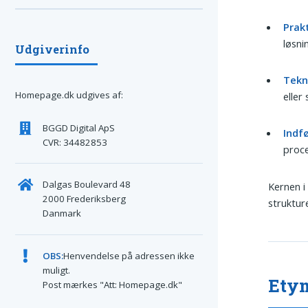
Prak
løsnin
Udgiverinfo
Tekni
Homepage.dk udgives af:
eller
BGGD Digital ApS
Indf
CVR: 34482853
proce
Dalgas Boulevard 48
Kernen i
2000 Frederiksberg
struktur
Danmark
OBS:
Henvendelse på adressen ikke
muligt.
Ety
Post mærkes "Att: Homepage.dk"