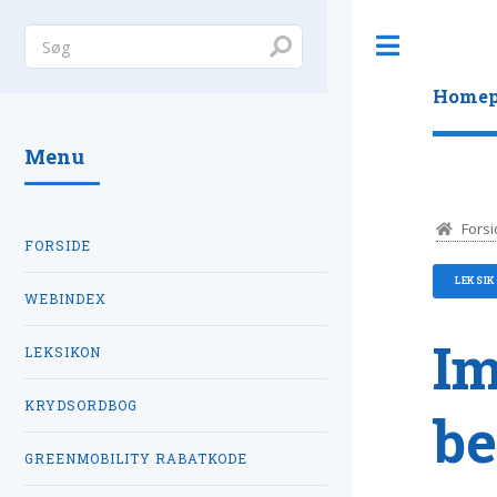
Toggle
Homep
Menu
Forsi
FORSIDE
LEKSIK
WEBINDEX
Im
LEKSIKON
KRYDSORDBOG
be
GREENMOBILITY RABATKODE