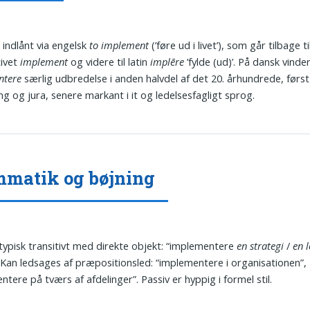
 indlånt via engelsk
to implement
(’føre ud i livet’), som går tilbage ti
tivet
implement
og videre til latin
implēre
’fylde (ud)’. På dansk vinde
ntere
særlig udbredelse i anden halvdel af det 20. århundrede, først 
ing og jura, senere markant i it og ledelsesfagligt sprog.
matik og bøjning
typisk transitivt med direkte objekt: “implementere
en strategi
/
en 
. Kan ledsages af præpositionsled: “implementere i organisationen”,
ntere på tværs af afdelinger”. Passiv er hyppig i formel stil.