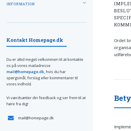
IMPLE
INFORMATION
BESLU
SPECIF
KOMME
Kontakt Homepage.dk
Ordet bru
organisa
udførels
Du er altid meget velkommen til at kontakte
os på vores mailadresse
mail@homepage.dk
, hvis du har
spørgsmål, forslag eller kommentarer til
vores indhold.
Bet
Vi værdsætter din feedback og ser frem til at
høre fra dig!
mail@homepage.dk
Implemen