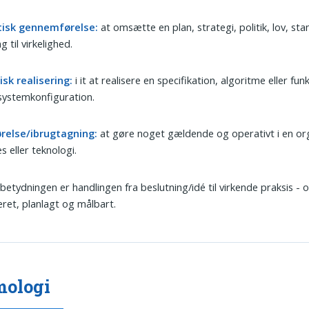
tisk gennemførelse:
at omsætte en plan, strategi, politik, lov, sta
g til virkelighed.
sk realisering:
i it at realisere en specifikation, algoritme eller fun
 systemkonfiguration.
ørelse/ibrugtagning:
at gøre noget gældende og operativt i en org
s eller teknologi.
 betydningen er handlingen fra beslutning/idé til virkende praksis - o
eret, planlagt og målbart.
mologi