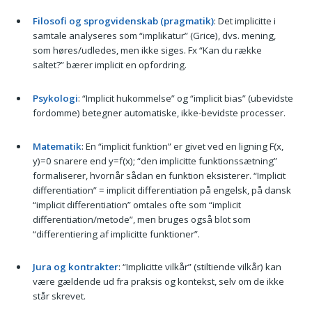
Filosofi og sprogvidenskab (pragmatik)
: Det implicitte i
samtale analyseres som “implikatur” (Grice), dvs. mening,
som høres/udledes, men ikke siges. Fx “Kan du række
saltet?” bærer implicit en opfordring.
Psykologi
: “Implicit hukommelse” og “implicit bias” (ubevidste
fordomme) betegner automatiske, ikke-bevidste processer.
Matematik
: En “implicit funktion” er givet ved en ligning F(x,
y)=0 snarere end y=f(x); “den implicitte funktionssætning”
formaliserer, hvornår sådan en funktion eksisterer. “Implicit
differentiation” = implicit differentiation på engelsk, på dansk
“implicit differentiation” omtales ofte som “implicit
differentiation/metode”, men bruges også blot som
“differentiering af implicitte funktioner”.
Jura og kontrakter
: “Implicitte vilkår” (stiltiende vilkår) kan
være gældende ud fra praksis og kontekst, selv om de ikke
står skrevet.