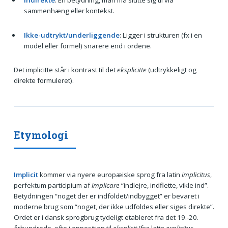
sammenhæng eller kontekst.
Ikke-udtrykt/underliggende
: Ligger i strukturen (fx i en
model eller formel) snarere end i ordene.
Det implicitte står i kontrast til det
eksplicitte
(udtrykkeligt og
direkte formuleret).
Etymologi
Implicit
kommer via nyere europæiske sprog fra latin
implicitus
,
perfektum participium af
implicare
“indlejre, indflette, vikle ind”.
Betydningen “noget der er indfoldet/indbygget” er bevaret i
moderne brug som “noget, der ikke udfoldes eller siges direkte”.
Ordet er i dansk sprogbrug tydeligt etableret fra det 19.-20.