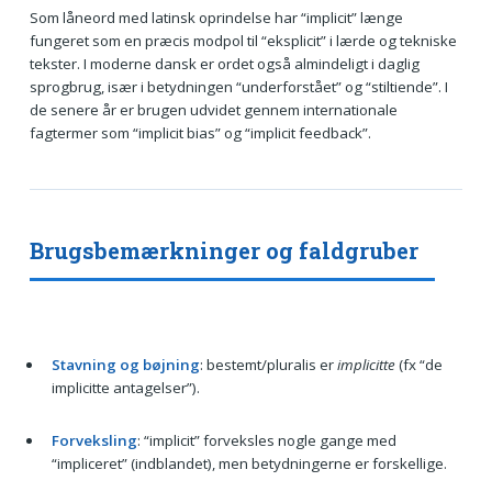
Som låneord med latinsk oprindelse har “implicit” længe
fungeret som en præcis modpol til “eksplicit” i lærde og tekniske
tekster. I moderne dansk er ordet også almindeligt i daglig
sprogbrug, især i betydningen “underforstået” og “stiltiende”. I
de senere år er brugen udvidet gennem internationale
fagtermer som “implicit bias” og “implicit feedback”.
Brugsbemærkninger og faldgruber
Stavning og bøjning
: bestemt/pluralis er
implicitte
(fx “de
implicitte antagelser”).
Forveksling
: “implicit” forveksles nogle gange med
“impliceret” (indblandet), men betydningerne er forskellige.