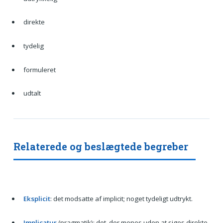
direkte
tydelig
formuleret
udtalt
Relaterede og beslægtede begreber
Eksplicit
: det modsatte af implicit; noget tydeligt udtrykt.
Implicatur
(pragmatik): det, der menes uden at siges direkte.