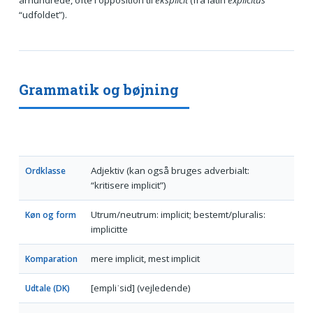
århundrede, ofte i opposition til
eksplicit
(fra latin
explicitus
“udfoldet”).
Grammatik og bøjning
Adjektiv (kan også bruges adverbialt:
Ordklasse
“kritisere implicit”)
Utrum/neutrum: implicit; bestemt/pluralis:
Køn og form
implicitte
mere implicit, mest implicit
Komparation
[empliˈsid] (vejledende)
Udtale (DK)