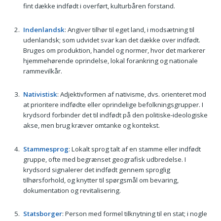
fint dække indfødt i overført, kulturbåren forstand.
Indenlandsk
: Angiver tilhør til eget land, i modsætning til
udenlandsk; som udvidet svar kan det dække over indfødt.
Bruges om produktion, handel og normer, hvor det markerer
hjemmehørende oprindelse, lokal forankring og nationale
rammevilkår.
Nativistisk
: Adjektivformen af nativisme, dvs. orienteret mod
at prioritere indfødte eller oprindelige befolkningsgrupper. I
krydsord forbinder det til indfødt på den politiske-ideologiske
akse, men brug kræver omtanke og kontekst.
Stammesprog
: Lokalt sprog talt af en stamme eller indfødt
gruppe, ofte med begrænset geografisk udbredelse. I
krydsord signalerer det indfødt gennem sproglig
tilhørsforhold, og knytter til spørgsmål om bevaring,
dokumentation og revitalisering.
Statsborger
: Person med formel tilknytning til en stat; i nogle