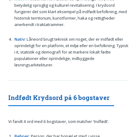
betydelig sproglig og kulturel revitalisering. I krydsord
fungerer det som klart eksempel på indfødt befolkning, med
historisk territorium, kunstformer, haka og rettigheder
anerkendt i traktatrammer.
Nativ
: Låneord brugt teknisk om noget, der er indfødt eller
oprindeligt for en platform, et miljø eller en befolkning. Typisk
i it, statistik og demografi for at markere lokalt fødte
populationer eller oprindelige, indbyggede
løsningsarkitekturer.
Indfødt Krydsord på 6 bogstaver
Vi fandt 4 ord med 6 bogstaver, som matcher 'Indfødt'.
Beboer
: Person, der har bopæl et sted; i visse