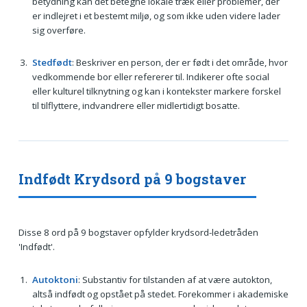
betydning kan det betegne lokale træk eller problemer, der
er indlejret i et bestemt miljø, og som ikke uden videre lader
sig overføre.
Stedfødt
: Beskriver en person, der er født i det område, hvor
vedkommende bor eller refererer til. Indikerer ofte social
eller kulturel tilknytning og kan i kontekster markere forskel
til tilflyttere, indvandrere eller midlertidigt bosatte.
Indfødt Krydsord på 9 bogstaver
Disse 8 ord på 9 bogstaver opfylder krydsord-ledetråden
'Indfødt'.
Autoktoni
: Substantiv for tilstanden af at være autokton,
altså indfødt og opstået på stedet. Forekommer i akademiske