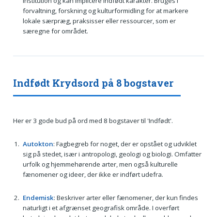
institution og kan implicere indfødt karakter. Bruges i
forvaltning, forskning og kulturformidling for at markere
lokale særpræg, praksisser eller ressourcer, som er
særegne for området.
Indfødt Krydsord på 8 bogstaver
Her er 3 gode bud på ord med 8 bogstaver til 'Indfødt'.
Autokton
: Fagbegreb for noget, der er opstået og udviklet
sig på stedet, især i antropologi, geologi og biologi. Omfatter
urfolk og hjemmehørende arter, men også kulturelle
fænomener og ideer, der ikke er indført udefra.
Endemisk
: Beskriver arter eller fænomener, der kun findes
naturligt i et afgrænset geografisk område. I overført