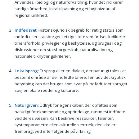
Anvendes i biologi og naturforvaltning, hvor det indikerer
særlig sårbarhed, lokal tilpasning og et højt niveau af
regional unikhed.
Indfødsret
: Historisk-juridisk begreb for retlig status som
indfødt eller statsborger i et rige, ofte ved fødsel. Indikerer
tilhørsforhold, privilegier og beskyttelse, og bruges i dag i
diskussioner om statsborgerskab, naturalisation og
nationale tilknytningskriterier.
Lokalsprog
: Et sprog eller en dialekt, der naturligt tales i et
bestemt område af de indfødte talere. I en udvidet kryptisk
betydning kan det bruges som svar på indfødt, idet sproget
spejler lokale rødder og kulturarv.
Naturgiven
: Udtryk for egenskaber, der opfattes som
naturligt forekommende og oprindelige, nærmest indfødte
ved deres væsen. Kan beskrive ressourcer, talenter,
systemparametre eller kulturelle særtræk, der ikke er
frembragt ved efterfølgende påvirkning.