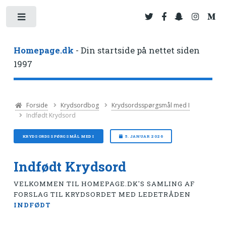
Toggle
Homepage.dk
- Din startside på nettet siden
1997
Forside
Krydsordbog
Krydsordsspørgsmål med I
Indfødt Krydsord
KRYDSORDSSPØRGSMÅL MED I
5. JANUAR 2026
Indfødt Krydsord
VELKOMMEN TIL HOMEPAGE.DK'S SAMLING AF
FORSLAG TIL KRYDSORDET MED LEDETRÅDEN
INDFØDT