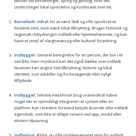
tekster om befolkninger, sprog og geologi, hvor det
understreger lokal oprindelse og kontinuitet over tid.
Barnefødt
: Udtryk for at være født og ofte opvokset et
bestemt sted, med stærk lokal tilknytning. Bruges historisk og
regionalt i betydningen indfødt eller hjemmehørende, og kan
have et strejf af slægtsmæssig eller kulturel forankring.
Indbygger
: Generel betegnelse for en person, der bor i et
område, men i krydsord kan det også dække over indfødt.
Nuancen kan angive fast tilknytning, historie og lokal
identitet, som adskiller sig fra besøgende eller nyligt
tilflyttede.
Indbygget
: Teknisk-metaforisk brug svarende til native:
noget der er oprindeligt integreret i et system eller en
platform. Kan i bredere forstand betyde iboende eller indfødt
egenskab, som ikke er tilføjet senere ved app, modul eller
ekstern tilpasning.
Indføding
: Ældre, nu ofte problematiseret term for indfødt