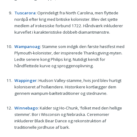
Tuscarora
: Oprindeligt fra North Carolina, men flyttede
nordpå efter krig med britiske kolonister. Blev det sjette
medlem af irokesiske forbund 1722. Håndværk inkluderer
kurveflet i karakteristiske dobbelt-diamantmønstre.
Wampanoag
: Stamme som indgik den første høstfest med
Plymouth-kolonister, der inspirerede Thanksgiving-myten.
Ledte senere kong Philips krig. Nutidigt kendt for
håndflettede kurve og sproggenoplivning.
Wappinger
: Hudson Valley-stamme, hvis jord blev hurtigt
koloniseret af hollændere. Historikere kortlægger dem
gennem wampum-bæltetraditioner og stednavne.
Winnebago
: Kalder sig Ho-Chunk, ’folket med den hellige
stemme’. Bor i Wisconsin og Nebraska. Ceremonier
inkluderer Black Bear Dance og rekonstruktion af
traditionelle jordhuse af bark.