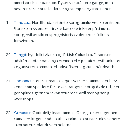
amerikansk ekspansion. Flyttet vestpå flere gange, men
bevarer ceremonielle danse og stomp-song traditioner.
Timucua
: Nordfloridas største sprogfamilie ved kolonitiden.
Franske missionærer trykte katolske tekster på timucua-
sprog, hvilket sikrer sproghistorisk viden trods folkets
forsvinden.
Tlingit
: Kystfolk i Alaska og British Columbia. Eksperter i
udskårne totempæle og ceremonielle potlatch-festbanketter.
Organiserer kommercielt laksefiskeri og kunsthåndværk.
Tonkawa
: Centraltexansk jæger-samler-stamme, der blev
kendt som spejdere for Texas Rangers. Sprog døde ud, men
genoplives gennem rekonstruerede ordlister og sang-
workshops.
Yamasee
: Oprindelig kyststamme i Georgia, kendt gennem
Yamasee-krigen mod South Carolina kolonister. Blev senere
inkorporeret blandt Seminolerne.