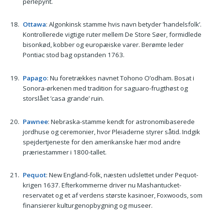
perlepynt.
Ottawa
: Algonkinsk stamme hvis navn betyder ’handelsfolk’.
Kontrollerede vigtige ruter mellem De Store Søer, formidlede
bisonkød, kobber og europæiske varer. Berømte leder
Pontiac stod bag opstanden 1763.
Papago
: Nu foretrækkes navnet Tohono O’odham. Bosat i
Sonora-ørkenen med tradition for saguaro-frugthøst og
storslået ’casa grande’ ruin.
Pawnee
: Nebraska-stamme kendt for astronomibaserede
jordhuse og ceremonier, hvor Pleiaderne styrer såtid. Indgik
spejdertjeneste for den amerikanske hær mod andre
præriestammer i 1800-tallet.
Pequot
: New England-folk, næsten udslettet under Pequot-
krigen 1637. Efterkommerne driver nu Mashantucket-
reservatet og et af verdens største kasinoer, Foxwoods, som
finansierer kulturgenopbygning og museer.