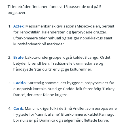
Til ledetråden 'Indianer' fandt vi 16 passende ord på 5
bogstaver.
Aztek
: Mesoamerikansk civilisation i Mexico-dalen, berømt
for Tenochtitlán, kalendersten og fjerprydede dragter.
Efterkommere taler nahuatl og sælger nopal-kaktus samt
kunsthåndværk på markeder.
Brule
: Lakota-undergruppe, også kaldet Sicangu. Ordet
betyder ’brændt ben’. Traditionelle trommedanse og
håndsyede ’star quilts’ er vigtige kulturemner.
Caddo
: Sørstatlig stamme, der byggede jordpyramider før
europæisk kontakt. Nutidige Caddo-folk fejrer årlig ’Turkey
Dance’, der ærer faldne krigere.
Carib
: Maritimt krigerfolk i de Små Antiller, som europæerne
frygtede for ’kannibalisme’. Efterkommere, kaldet Kalinago,
bor nu især på Dominica og sælger håndflettede kurve.