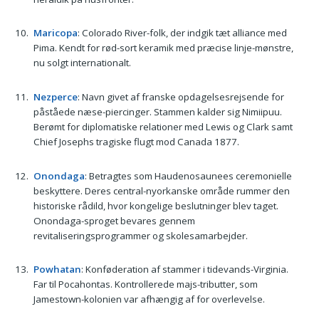
Maricopa
: Colorado River-folk, der indgik tæt alliance med
Pima. Kendt for rød-sort keramik med præcise linje-mønstre,
nu solgt internationalt.
Nezperce
: Navn givet af franske opdagelsesrejsende for
påståede næse-piercinger. Stammen kalder sig Nimiipuu.
Berømt for diplomatiske relationer med Lewis og Clark samt
Chief Josephs tragiske flugt mod Canada 1877.
Onondaga
: Betragtes som Haudenosaunees ceremonielle
beskyttere. Deres central-nyorkanske område rummer den
historiske rådild, hvor kongelige beslutninger blev taget.
Onondaga-sproget bevares gennem
revitaliseringsprogrammer og skolesamarbejder.
Powhatan
: Konføderation af stammer i tidevands-Virginia.
Far til Pocahontas. Kontrollerede majs-tributter, som
Jamestown-kolonien var afhængig af for overlevelse.