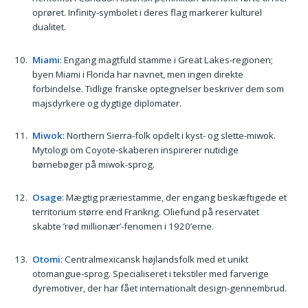
oprøret. Infinity-symbolet i deres flag markerer kulturel
dualitet.
Miami
: Engang magtfuld stamme i Great Lakes-regionen;
byen Miami i Florida har navnet, men ingen direkte
forbindelse. Tidlige franske optegnelser beskriver dem som
majsdyrkere og dygtige diplomater.
Miwok
: Northern Sierra-folk opdelt i kyst- og slette-miwok.
Mytologi om Coyote-skaberen inspirerer nutidige
børnebøger på miwok-sprog.
Osage
: Mægtig præriestamme, der engang beskæftigede et
territorium større end Frankrig. Oliefund på reservatet
skabte ’rød millionær’-fenomen i 1920’erne.
Otomi
: Centralmexicansk højlandsfolk med et unikt
otomangue-sprog. Specialiseret i tekstiler med farverige
dyremotiver, der har fået internationalt design-gennembrud.