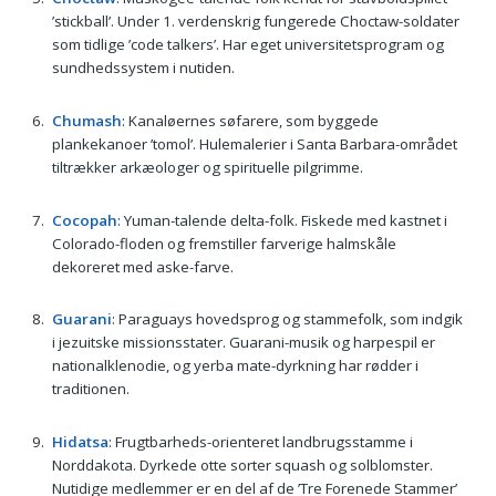
’stickball’. Under 1. verdenskrig fungerede Choctaw-soldater
som tidlige ’code talkers’. Har eget universitetsprogram og
sundhedssystem i nutiden.
Chumash
: Kanaløernes søfarere, som byggede
plankekanoer ’tomol’. Hulemalerier i Santa Barbara-området
tiltrækker arkæologer og spirituelle pilgrimme.
Cocopah
: Yuman-talende delta-folk. Fiskede med kastnet i
Colorado-floden og fremstiller farverige halmskåle
dekoreret med aske-farve.
Guarani
: Paraguays hovedsprog og stammefolk, som indgik
i jezuitske missionsstater. Guarani-musik og harpespil er
nationalklenodie, og yerba mate-dyrkning har rødder i
traditionen.
Hidatsa
: Frugtbarheds-orienteret landbrugsstamme i
Norddakota. Dyrkede otte sorter squash og solblomster.
Nutidige medlemmer er en del af de ’Tre Forenede Stammer’