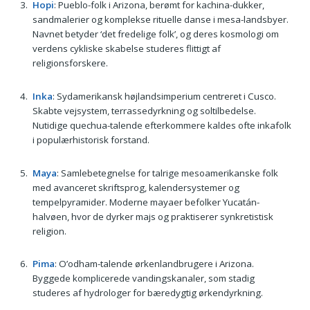
Hopi
: Pueblo-folk i Arizona, berømt for kachina-dukker,
sandmalerier og komplekse rituelle danse i mesa-landsbyer.
Navnet betyder ‘det fredelige folk’, og deres kosmologi om
verdens cykliske skabelse studeres flittigt af
religionsforskere.
Inka
: Sydamerikansk højlandsimperium centreret i Cusco.
Skabte vejsystem, terrassedyrkning og soltilbedelse.
Nutidige quechua-talende efterkommere kaldes ofte inkafolk
i populærhistorisk forstand.
Maya
: Samlebetegnelse for talrige mesoamerikanske folk
med avanceret skriftsprog, kalendersystemer og
tempelpyramider. Moderne mayaer befolker Yucatán-
halvøen, hvor de dyrker majs og praktiserer synkretistisk
religion.
Pima
: O’odham-talende ørkenlandbrugere i Arizona.
Byggede komplicerede vandingskanaler, som stadig
studeres af hydrologer for bæredygtig ørkendyrkning.