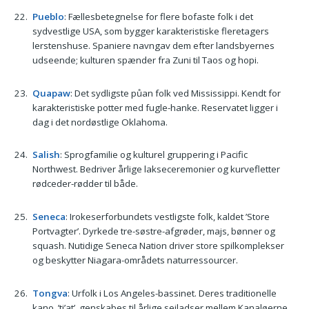
Pueblo
: Fællesbetegnelse for flere bofaste folk i det
sydvestlige USA, som bygger karakteristiske fleretagers
lerstenshuse. Spaniere navngav dem efter landsbyernes
udseende; kulturen spænder fra Zuni til Taos og hopi.
Quapaw
: Det sydligste půan folk ved Mississippi. Kendt for
karakteristiske potter med fugle-hanke. Reservatet ligger i
dag i det nordøstlige Oklahoma.
Salish
: Sprogfamilie og kulturel gruppering i Pacific
Northwest. Bedriver årlige lakseceremonier og kurvefletter
rødceder-rødder til både.
Seneca
: Irokeserforbundets vestligste folk, kaldet ’Store
Portvagter’. Dyrkede tre-søstre-afgrøder, majs, bønner og
squash. Nutidige Seneca Nation driver store spilkomplekser
og beskytter Niagara-områdets naturressourcer.
Tongva
: Urfolk i Los Angeles-bassinet. Deres traditionelle
kano, ’ti’at’, genskabes til årlige sejladser mellem Kanaløerne