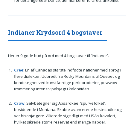
for det årlige Bear Dance, der markerer forårets ankomst.
Indianer Krydsord 4 bogstaver
Her er 9 gode bud på ord med 4 bogstaver til 'Indianer'.
Cree
: En af Canadas største indfødte nationer med sprog i
flere dialekter. Udbredt fra Rocky Mountains til Quebec og
kendetegnet ved kunstfærdige perlebroderier, powwow-
trommer og intensiv pelsjagt i kolonitiden.
Crow
: Selvbetegner sig Absarokee, ’spurvefolket’,
bosiddende i Montana. Skabte avancerede hestesadler og
var bisonjægere. Allierede sig tidligt med USA’s kavaleri,
hvilket sikrede større reservat end mange naboer.