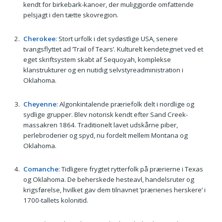
kendt for birkebark-kanoer, der muliggjorde omfattende
pelsjagt i den tætte skovregion.
Cherokee
: Stort urfolk i det sydøstlige USA, senere
tvangsflyttet ad ’Trail of Tears’. Kulturelt kendetegnet ved et
eget skriftsystem skabt af Sequoyah, komplekse
klanstrukturer og en nutidig selvstyreadministration i
Oklahoma.
Cheyenne
: Algonkintalende præriefolk delt i nordlige og
sydlige grupper. Blev notorisk kendt efter Sand Creek-
massakren 1864. Traditionelt lavet udskårne piber,
perlebroderier og spyd, nu fordelt mellem Montana og
Oklahoma.
Comanche
: Tidligere frygtet rytterfolk på prærierne i Texas
og Oklahoma. De beherskede hesteavl, handelsruter og
krigsførelse, hvilket gav dem tilnavnet ’prærienes herskere’ i
1700-tallets kolonitid.