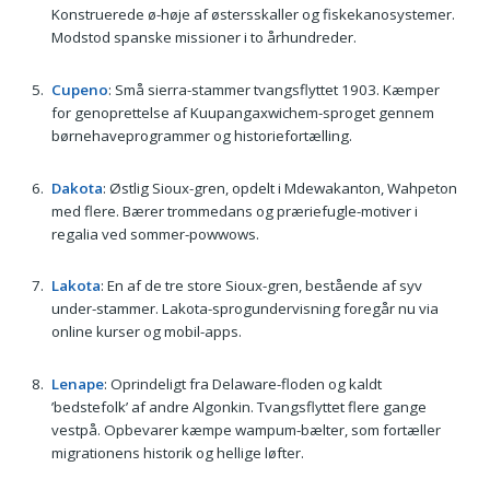
Konstruerede ø-høje af østersskaller og fiskekanosystemer.
Modstod spanske missioner i to århundreder.
Cupeno
: Små sierra-stammer tvangsflyttet 1903. Kæmper
for genoprettelse af Kuupangaxwichem-sproget gennem
børnehaveprogrammer og historiefortælling.
Dakota
: Østlig Sioux-gren, opdelt i Mdewakanton, Wahpeton
med flere. Bærer trommedans og præriefugle-motiver i
regalia ved sommer-powwows.
Lakota
: En af de tre store Sioux-gren, bestående af syv
under-stammer. Lakota-sprogundervisning foregår nu via
online kurser og mobil-apps.
Lenape
: Oprindeligt fra Delaware-floden og kaldt
’bedstefolk’ af andre Algonkin. Tvangsflyttet flere gange
vestpå. Opbevarer kæmpe wampum-bælter, som fortæller
migrationens historik og hellige løfter.