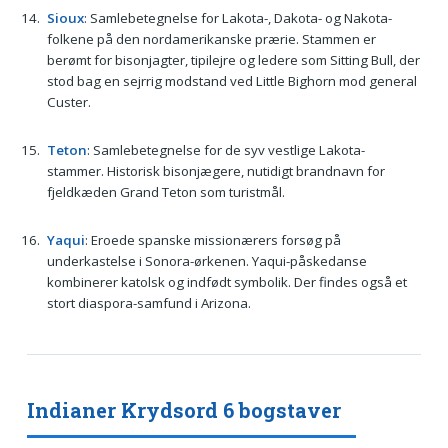
Sioux
: Samlebetegnelse for Lakota-, Dakota- og Nakota-
folkene på den nordamerikanske prærie. Stammen er
berømt for bisonjagter, tipilejre og ledere som Sitting Bull, der
stod bag en sejrrig modstand ved Little Bighorn mod general
Custer.
Teton
: Samlebetegnelse for de syv vestlige Lakota-
stammer. Historisk bisonjægere, nutidigt brandnavn for
fjeldkæden Grand Teton som turistmål.
Yaqui
: Eroede spanske missionærers forsøg på
underkastelse i Sonora-ørkenen. Yaqui-påskedanse
kombinerer katolsk og indfødt symbolik. Der findes også et
stort diaspora-samfund i Arizona.
Indianer Krydsord 6 bogstaver