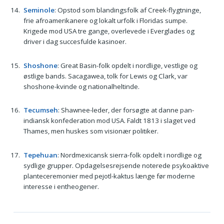
Seminole
: Opstod som blandingsfolk af Creek-flygtninge,
frie afroamerikanere og lokalt urfolk i Floridas sumpe.
Krigede mod USA tre gange, overlevede i Everglades og
driver i dag succesfulde kasinoer.
Shoshone
: Great Basin-folk opdelt i nordlige, vestlige og
østlige bands. Sacagawea, tolk for Lewis og Clark, var
shoshone-kvinde og nationalheltinde.
Tecumseh
: Shawnee-leder, der forsøgte at danne pan-
indiansk konfederation mod USA. Faldt 1813 i slaget ved
Thames, men huskes som visionær politiker.
Tepehuan
: Nordmexicansk sierra-folk opdelt i nordlige og
sydlige grupper. Opdagelsesrejsende noterede psykoaktive
planteceremonier med pejotl-kaktus længe før moderne
interesse i entheogener.