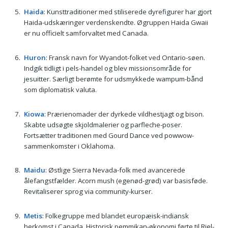
Haida
: Kunsttraditioner med stiliserede dyrefigurer har gjort
Haida-udskæringer verdenskendte. Øgruppen Haida Gwaii
er nu officielt samforvaltet med Canada.
Huron
: Fransk navn for Wyandot-folket ved Ontario-søen.
Indgik tidligt i pels-handel og blev missionsområde for
jesuitter. Særligt berømte for udsmykkede wampum-bånd
som diplomatisk valuta.
Kiowa
: Prærienomader der dyrkede vildhestjagt og bison.
Skabte udsøgte skjoldmalerier og parfleche-poser.
Fortsætter traditionen med Gourd Dance ved powwow-
sammenkomster i Oklahoma.
Maidu
: Østlige Sierra Nevada-folk med avancerede
ålefangstfælder. Acorn mush (egenød-grød) var basisføde.
Revitaliserer sprog via community-kurser.
Metis
: Folkegruppe med blandet europæisk-indiansk
herkomst i Canada. Historisk pemmikan-økonomi førte til Riel-