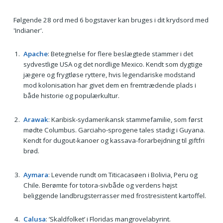
Følgende 28 ord med 6 bogstaver kan bruges i dit krydsord med
'Indianer'.
Apache
: Betegnelse for flere beslægtede stammer i det
sydvestlige USA og det nordlige Mexico. Kendt som dygtige
jægere og frygtløse ryttere, hvis legendariske modstand
mod kolonisation har givet dem en fremtrædende plads i
både historie og populærkultur.
Arawak
: Karibisk-sydamerikansk stammefamilie, som først
mødte Columbus. Garciaho-sprogene tales stadig i Guyana.
Kendt for dugout-kanoer og kassava-forarbejdning til giftfri
brød.
Aymara
: Levende rundt om Titicacasøen i Bolivia, Peru og
Chile. Berømte for totora-sivbåde og verdens højst
beliggende landbrugsterrasser med frostresistent kartoffel.
Calusa
: ’Skaldfolket’ i Floridas mangrovelabyrint.