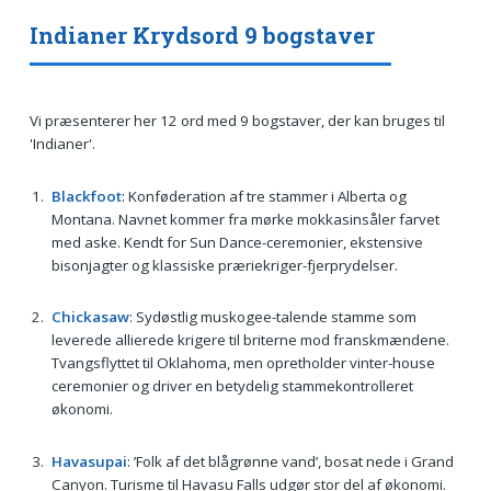
Indianer Krydsord 9 bogstaver
Vi præsenterer her 12 ord med 9 bogstaver, der kan bruges til
'Indianer'.
Blackfoot
: Konføderation af tre stammer i Alberta og
Montana. Navnet kommer fra mørke mokkasinsåler farvet
med aske. Kendt for Sun Dance-ceremonier, ekstensive
bisonjagter og klassiske præriekriger-fjerprydelser.
Chickasaw
: Sydøstlig muskogee-talende stamme som
leverede allierede krigere til briterne mod franskmændene.
Tvangsflyttet til Oklahoma, men opretholder vinter-house
ceremonier og driver en betydelig stammekontrolleret
økonomi.
Havasupai
: ’Folk af det blågrønne vand’, bosat nede i Grand
Canyon. Turisme til Havasu Falls udgør stor del af økonomi.