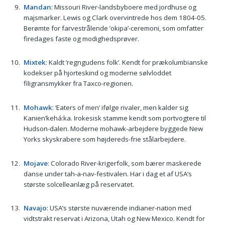
Mandan
: Missouri River-landsbyboere med jordhuse og
majsmarker. Lewis og Clark overvintrede hos dem 1804-05.
Berømte for farvestrålende ’okipa’-ceremoni, som omfatter
firedages faste og modighedsprøver.
Mixtek
: Kaldt ’regngudens folk’. Kendt for prækolumbianske
kodekser på hjorteskind og moderne sølvloddet
filigransmykker fra Taxco-regionen.
Mohawk
: ‘Eaters of men’ ifølge rivaler, men kalder sig
Kanien’kehá:ka. Irokesisk stamme kendt som portvogtere til
Hudson-dalen. Moderne mohawk-arbejdere byggede New
Yorks skyskrabere som højdereds-frie stålarbejdere.
Mojave
: Colorado River-krigerfolk, som bærer maskerede
danse under tah-a-nav-festivalen. Har i dag et af USA’s
største solcelleanlæg på reservatet.
Navajo
: USA’s største nuværende indianer-nation med
vidtstrakt reservat i Arizona, Utah og New Mexico. Kendt for