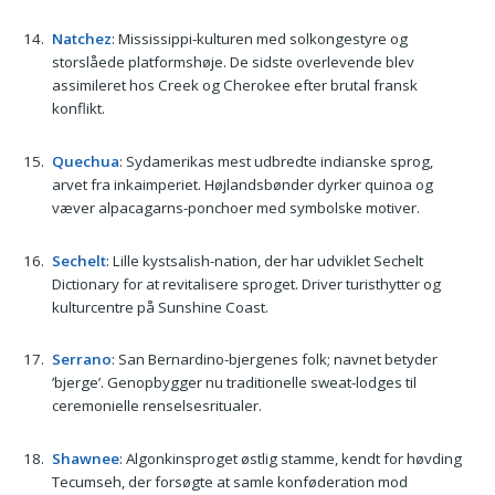
Natchez
: Mississippi-kulturen med solkongestyre og
storslåede platformshøje. De sidste overlevende blev
assimileret hos Creek og Cherokee efter brutal fransk
konflikt.
Quechua
: Sydamerikas mest udbredte indianske sprog,
arvet fra inkaimperiet. Højlandsbønder dyrker quinoa og
væver alpacagarns-ponchoer med symbolske motiver.
Sechelt
: Lille kystsalish-nation, der har udviklet Sechelt
Dictionary for at revitalisere sproget. Driver turisthytter og
kulturcentre på Sunshine Coast.
Serrano
: San Bernardino-bjergenes folk; navnet betyder
’bjerge’. Genopbygger nu traditionelle sweat-lodges til
ceremonielle renselsesritualer.
Shawnee
: Algonkinsproget østlig stamme, kendt for høvding
Tecumseh, der forsøgte at samle konføderation mod