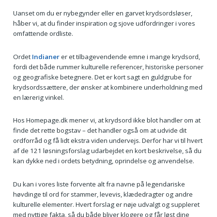
Uanset om du er nybegynder eller en garvet krydsordsløser,
håber vi, at du finder inspiration og sjove udfordringer i vores
omfattende ordliste.
Ordet
Indianer
er et tilbagevendende emne i mange krydsord,
fordi det både rummer kulturelle referencer, historiske personer
og geografiske betegnere. Det er kort sagt en guldgrube for
krydsordssættere, der ønsker at kombinere underholdning med
en lærerig vinkel.
Hos Homepage.dk mener vi, at krydsord ikke blot handler om at
finde det rette bogstav – det handler også om at udvide dit
ordforråd og få lidt ekstra viden undervejs. Derfor har vi til hvert
af de 121 løsningsforslag udarbejdet en kort beskrivelse, så du
kan dykke ned i ordets betydning, oprindelse og anvendelse.
Du kan i vores liste forvente alt fra navne på legendariske
høvdinge til ord for stammer, levevis, klædedragter og andre
kulturelle elementer. Hvert forslag er nøje udvalgt og suppleret
med nyttige fakta, så du både bliver klogere og får løst dine