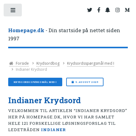
Toggle
Homepage.dk
- Din startside på nettet siden
1997
Forside
Krydsordbog
Krydsordsspørgsmål med I
Indianer Krydsord
KRYDSORDSSPØRGSMÅL MED I
9. AUGUST 2025
Indianer Krydsord
VELKOMMEN TIL ARTIKLEN “INDIANER KRYDSORD”
HER PÅ HOMEPAGE.DK, HVOR VI HAR SAMLET
HELE 121 FORSKELLIGE LØSNINGSFORSLAG TIL
LEDETRÅDEN
INDIANER