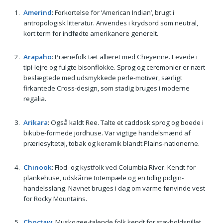
Amerind
: Forkortelse for ’American Indian’, brugt i
antropologisk litteratur. Anvendes i krydsord som neutral,
kort term for indfødte amerikanere generelt.
Arapaho
: Præriefolk tæt allieret med Cheyenne. Levede i
tipi-lejre og fulgte bisonflokke. Sprog og ceremonier er nært
beslægtede med udsmykkede perle-motiver, særligt
firkantede Cross-design, som stadig bruges i moderne
regalia.
Arikara
: Også kaldt Ree. Talte et caddosk sprog og boede i
bikube-formede jordhuse. Var vigtige handelsmænd af
præriesyltetøj, tobak og keramik blandt Plains-nationerne.
Chinook
: Flod- og kystfolk ved Columbia River. Kendt for
plankehuse, udskårne totempæle og en tidlig pidgin-
handelsslang. Navnet bruges i dag om varme fønvinde vest
for Rocky Mountains.
Choctaw
: Muskogee-talende folk kendt for stavboldspillet