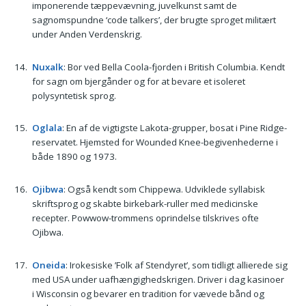
imponerende tæppevævning, juvelkunst samt de
sagnomspundne ‘code talkers’, der brugte sproget militært
under Anden Verdenskrig.
Nuxalk
: Bor ved Bella Coola-fjorden i British Columbia. Kendt
for sagn om bjergånder og for at bevare et isoleret
polysyntetisk sprog.
Oglala
: En af de vigtigste Lakota-grupper, bosat i Pine Ridge-
reservatet. Hjemsted for Wounded Knee-begivenhederne i
både 1890 og 1973.
Ojibwa
: Også kendt som Chippewa. Udviklede syllabisk
skriftsprog og skabte birkebark-ruller med medicinske
recepter. Powwow-trommens oprindelse tilskrives ofte
Ojibwa.
Oneida
: Irokesiske ’Folk af Stendyret’, som tidligt allierede sig
med USA under uafhængighedskrigen. Driver i dag kasinoer
i Wisconsin og bevarer en tradition for vævede bånd og