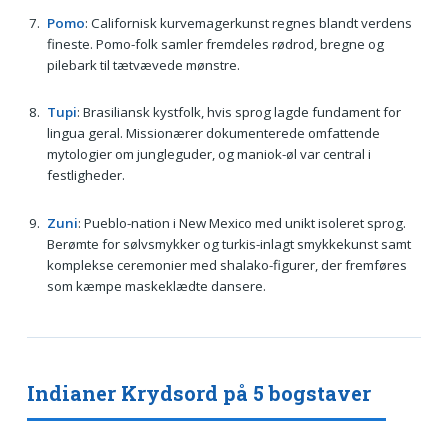
Pomo
: Californisk kurvemagerkunst regnes blandt verdens
fineste. Pomo-folk samler fremdeles rødrod, bregne og
pilebark til tætvævede mønstre.
Tupi
: Brasiliansk kystfolk, hvis sprog lagde fundament for
lingua geral. Missionærer dokumenterede omfattende
mytologier om jungleguder, og maniok-øl var central i
festligheder.
Zuni
: Pueblo-nation i New Mexico med unikt isoleret sprog.
Berømte for sølvsmykker og turkis-inlagt smykkekunst samt
komplekse ceremonier med shalako-figurer, der fremføres
som kæmpe maskeklædte dansere.
Indianer Krydsord på 5 bogstaver