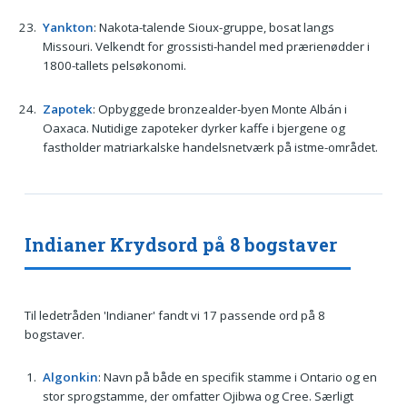
Yankton
: Nakota-talende Sioux-gruppe, bosat langs
Missouri. Velkendt for grossisti-handel med prærienødder i
1800-tallets pelsøkonomi.
Zapotek
: Opbyggede bronzealder-byen Monte Albán i
Oaxaca. Nutidige zapoteker dyrker kaffe i bjergene og
fastholder matriarkalske handelsnetværk på istme-området.
Indianer Krydsord på 8 bogstaver
Til ledetråden 'Indianer' fandt vi 17 passende ord på 8
bogstaver.
Algonkin
: Navn på både en specifik stamme i Ontario og en
stor sprogstamme, der omfatter Ojibwa og Cree. Særligt