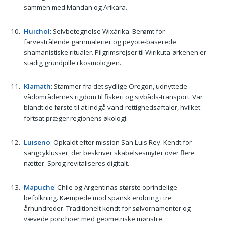
sammen med Mandan og Arikara.
Huichol
: Selvbetegnelse Wixárika. Berømt for
farvestrålende garnmalerier og peyote-baserede
shamanistiske ritualer. Pilgrimsrejser til Wirikuta-ørkenen er
stadig grundpille i kosmologien.
Klamath
: Stammer fra det sydlige Oregon, udnyttede
vådområdernes rigdom til fiskeri og sivbåds-transport. Var
blandt de første til at indgå vand-rettighedsaftaler, hvilket
fortsat præger regionens økologi.
Luiseno
: Opkaldt efter mission San Luis Rey. Kendt for
sangcyklusser, der beskriver skabelsesmyter over flere
nætter. Sprog revitaliseres digitalt.
Mapuche
: Chile og Argentinas største oprindelige
befolkning. Kæmpede mod spansk erobring i tre
århundreder. Traditionelt kendt for sølvornamenter og
vævede ponchoer med geometriske mønstre.