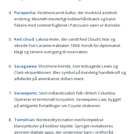
Purepecha
: Vestmexicansk kultur, der modstod aztekisk
erobring. Mesmith-mesterligt kobberhåndværk og kanó-
fiskere med sommerfuglenet i Patzcuaro-søen er ikoniske.
Red cloud
: Lakota-leder, der vandt Red Cloud’s War og
sikrede Fort Laramie-traktaten 1868. Kendt for diplomatisk
kløgt og senere overgang til reservation.
Sacagawea
: Shoshone-kvinde, som ledsagede Lewis og
Clark-ekspeditionen. Blev symbol på kvindelig handlekraft og
afbilledet på amerikansk dollars-mønt.
Secwepemc
: Stort indlandssalish folk i British Columbia.
Opererer et territorialt lovsystem, Secwepemc Law, bygget
på ældgamle fortællinger om Coyote-skaberen.
Tsimshian
: Nordvestkyst-nation med komplekse
klansymboler på kobber-skjolde. Sproget revitaliseres
gennem digitale apps, der underviser børn i ordforråd.