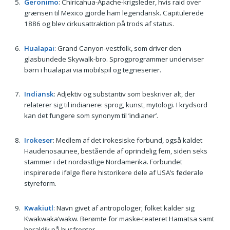
Geronimo
: Chiricahua-Apache-krigsleder, hvis raid over
grænsen til Mexico gjorde ham legendarisk. Capitulerede
1886 og blev cirkusattraktion på trods af status.
Hualapai
: Grand Canyon-vestfolk, som driver den
glasbundede Skywalk-bro. Sprogprogrammer underviser
børn i hualapai via mobilspil og tegneserier.
Indiansk
: Adjektiv og substantiv som beskriver alt, der
relaterer sig til indianere: sprog, kunst, mytologi. I krydsord
kan det fungere som synonym til ’indianer’.
Irokeser
: Medlem af det irokesiske forbund, også kaldet
Haudenosaunee, bestående af oprindelig fem, siden seks
stammer i det nordøstlige Nordamerika. Forbundet
inspirerede ifølge flere historikere dele af USA’s føderale
styreform.
Kwakiutl
: Navn givet af antropologer; folket kalder sig
Kwakwaka’wakw. Berømte for maske-teateret Hamatsa samt
heraldik på husfronter.