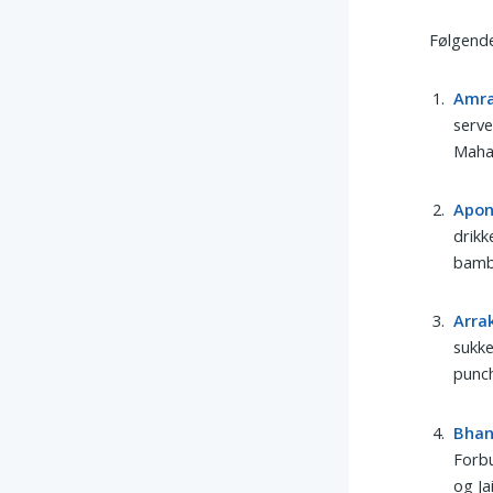
Følgende
Amr
serve
Maha
Apo
drikk
bamb
Arra
sukke
punch
Bha
Forbu
og Ja