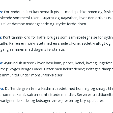
s
: Fortyndet, saltet kærnemælk pisket med spidskommen og frisk 
iskende sommerslukker i Gujarat og Rajasthan, hvor den drikkes isk
us til at dæmpe middagshede og styrke fordøjelsen.
i
: Kort tamilsk ord for kaffe; bruges som samlebetegnelse for sydin
rkaffe. Kaffen er mørkristet med en smule cikorie, sødet kraftigt og
pgang sammen med dagens første avis.
ha
: Ayurvedisk urtedrik hvor basilikum, peber, kanel, lavang, ingefær
meje koges længe i vand. Bitter men helbredende; indtages dampe
e immunitet under monsunforkølelser.
wa
: Duftende grøn te fra Kashmir, sødet med honning og smagt til
momme, kanel, safran samt ristede mandler. Serveres traditionelt 
arlignende kedel og ledsager vintergæster og bryllupsfester.