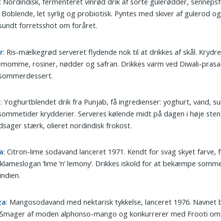
: Nordindisk, fermenteret vinrød drik af sorte gulerødder, sennepsf
 Boblende, let syrlig og probiotisk. Pyntes med skiver af gulerod o
undt forretsshot om foråret.
r
: Ris-mælkegrød serveret flydende nok til at drikkes af skål. Kryd
momme, rosiner, nødder og safran. Drikkes varm ved Diwali-prasad
sommerdessert.
i
: Yoghurtblendet drik fra Punjab, få ingredienser: yoghurt, vand, su
 sommetider krydderier. Serveres kølende midt på dagen i høje sten
dsager stærk, olieret nordindisk frokost.
a
: Citron-lime sodavand lanceret 1971. Kendt for svag skyet farve, f
klameslogan ‘lime ‘n’ lemony’. Drikkes iskold for at bekæmpe somm
ndien.
za
: Mangosodavand med nektarisk tykkelse, lanceret 1976. Navnet 
’. Smager af moden alphonso-mango og konkurrerer med Frooti om 