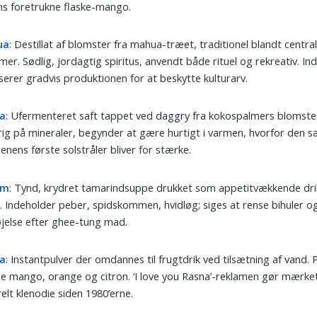
ns foretrukne flaske-mango.
ua
: Destillat af blomster fra mahua-træet, traditionel blandt central
er. Sødlig, jordagtig spiritus, anvendt både rituel og rekreativ. Ind
iserer gradvis produktionen for at beskytte kulturarv.
a
: Ufermenteret saft tappet ved daggry fra kokospalmers blomster
rig på mineraler, begynder at gære hurtigt i varmen, hvorfor den s
nens første solstråler bliver for stærke.
am
: Tynd, krydret tamarindsuppe drukket som appetitvækkende drik
 Indeholder peber, spidskommen, hvidløg; siges at rense bihuler og
jelse efter ghee-tung mad.
a
: Instantpulver der omdannes til frugtdrik ved tilsætning af vand.
 mango, orange og citron. ‘I love you Rasna’-reklamen gør mærket 
relt klenodie siden 1980’erne.