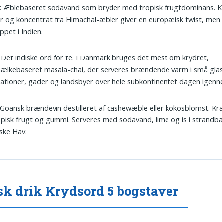
y
: Æblebaseret sodavand som bryder med tropisk frugtdominans. Ku
r og koncentrat fra Himachal-æbler giver en europæisk twist, men 
ppet i Indien.
: Det indiske ord for te. I Danmark bruges det mest om krydret,
ælkebaseret masala-chai, der serveres brændende varm i små gla
ationer, gader og landsbyer over hele subkontinentet dagen igenn
 Goansk brændevin destilleret af cashewæble eller kokosblomst. Kr
opisk frugt og gummi. Serveres med sodavand, lime og is i strandba
ske Hav.
sk drik Krydsord 5 bogstaver