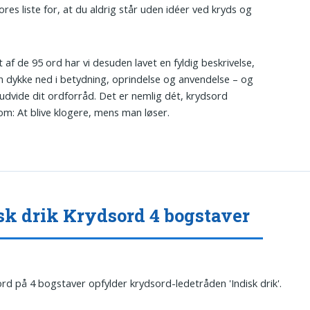
ores liste for, at du aldrig står uden idéer ved kryds og
t af de 95 ord har vi desuden lavet en fyldig beskrivelse,
n dykke ned i betydning, oprindelse og anvendelse – og
dvide dit ordforråd. Det er nemlig dét, krydsord
om: At blive klogere, mens man løser.
sk drik Krydsord 4 bogstaver
ord på 4 bogstaver opfylder krydsord-ledetråden 'Indisk drik'.