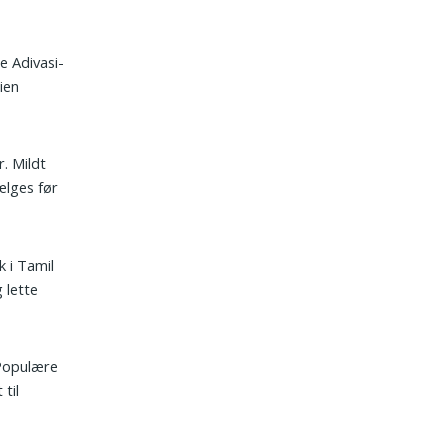
e Adivasi-
ien
. Mildt
ælges før
 i Tamil
 lette
 Populære
til