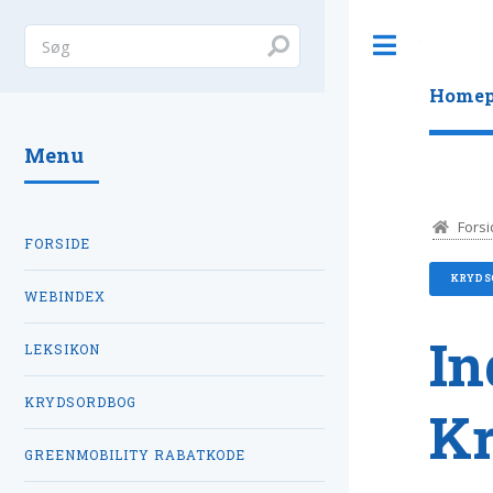
Toggle
Homep
Menu
Forsi
FORSIDE
KRYDS
WEBINDEX
In
LEKSIKON
KRYDSORDBOG
K
GREENMOBILITY RABATKODE