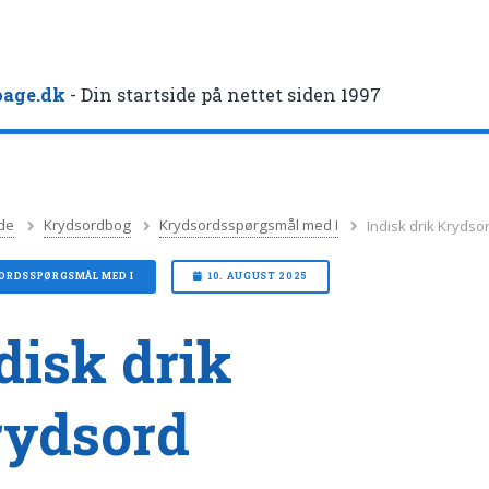
age.dk
- Din startside på nettet siden 1997
de
Krydsordbog
Krydsordsspørgsmål med I
Indisk drik Krydso
ORDSSPØRGSMÅL MED I
10. AUGUST 2025
disk drik
rydsord