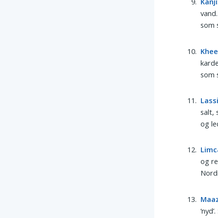
Kanji
vand.
som s
Khee
karde
som 
Lass
salt,
og le
Limc
og re
Nordi
Maa
‘nyd