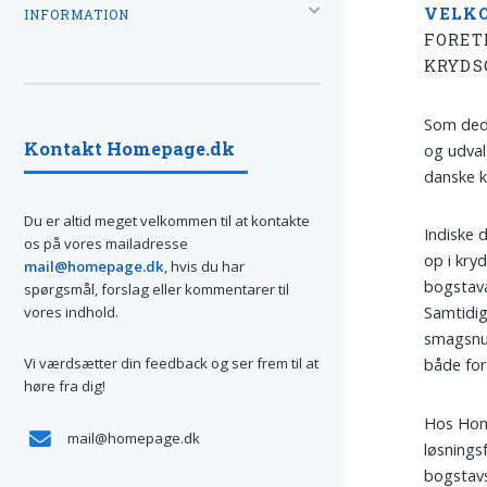
VELK
INFORMATION
FORET
KRYDS
Som dedi
Kontakt Homepage.dk
og udval
danske k
Du er altid meget velkommen til at kontakte
Indiske 
os på vores mailadresse
op i kry
mail@homepage.dk
, hvis du har
bogstava
spørgsmål, forslag eller kommentarer til
Samtidig
vores indhold.
smagsnua
Vi værdsætter din feedback og ser frem til at
både for
høre fra dig!
Hos Home
mail@homepage.dk
løsningsf
bogstavs