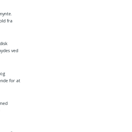
mynte.
old fra
disk
 nydes ved
 og
nde for at
 med
i