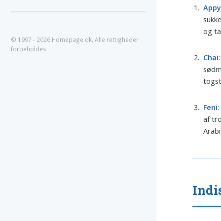
App
sukke
og ta
© 1997 - 2026 Homepage.dk. Alle rettigheder
forbeholdes
Chai
sødm
togst
Feni
:
af tr
Arabi
Indi