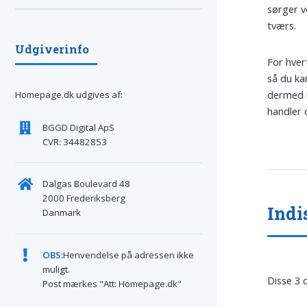
sørger v
tværs.
Udgiverinfo
For hver
så du ka
dermed u
Homepage.dk udgives af:
handler 
BGGD Digital ApS
CVR: 34482853
Dalgas Boulevard 48
2000 Frederiksberg
Indi
Danmark
OBS:
Henvendelse på adressen ikke
muligt.
Disse 3 
Post mærkes "Att: Homepage.dk"