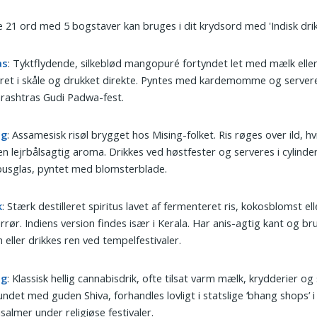
 21 ord med 5 bogstaver kan bruges i dit krydsord med 'Indisk drik
as
: Tyktflydende, silkeblød mangopuré fortyndet let med mælk elle
ret i skåle og drukket direkte. Pyntes med kardemomme og server
rashtras Gudi Padwa-fest.
ng
: Assamesisk risøl brygget hos Mising-folket. Ris røges over ild, hvi
en lejrbålsagtig aroma. Drikkes ved høstfester og serveres i cylind
usglas, pyntet med blomsterblade.
k
: Stærk destilleret spiritus lavet af fermenteret ris, kokosblomst ell
rrør. Indiens version findes især i Kerala. Har anis-agtig kant og br
 eller drikkes ren ved tempelfestivaler.
ng
: Klassisk hellig cannabisdrik, ofte tilsat varm mælk, krydderier og
ndet med guden Shiva, forhandles lovligt i statslige ‘bhang shops’ i
isalmer under religiøse festivaler.