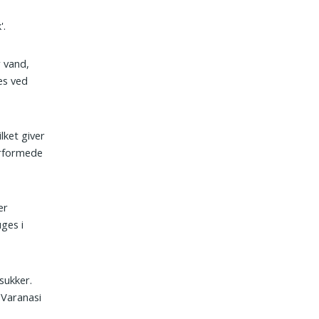
'.
r vand,
es ved
lket giver
erformede
er
uges i
 sukker.
 Varanasi