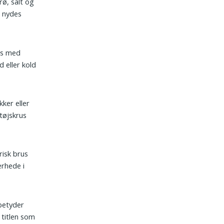
rø, salt og
g nydes
res med
 eller kold
kker eller
tøjskrus
risk brus
erhede i
betyder
titlen som