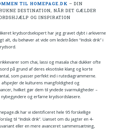
OMMEN TIL HOMEPAGE.DK
– DIN
RUKNE DESTINATION, NÅR DET GÆLDER
ORDSHJÆLP OG INSPIRATION
keret krydsordsekspert har jeg gravet dybt i arkiverne
gt alt, du behøver at vide om ledetråden “Indisk drik” i
rydsord.
drikkevarer som chai, lassi og masala chai dukker ofte
dsord på grund af deres eksotiske klang og korte
ntal, som passer perfekt ind i rutediagrammerne.
 afspejler de kulturens mangfoldighed og
ncer, hvilket gør dem til yndede svarmuligheder –
 nybegyndere og erfarne krydsordsløsere.
page.dk har vi identificeret hele 95 forskellige
orslag til “Indisk drik”. Uanset om du jagter en 4-
variant eller en mere avanceret sammensætning,