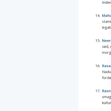
Indie
Mah
stamm
legal
Neer
sød, 
morge
Ras
Nadu.
fordø
Rasn
smage
kultu