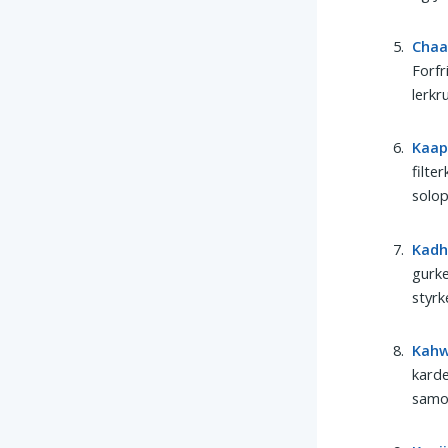
Chaa
Forfr
lerkr
Kaap
filte
solo
Kad
gurke
styrk
Kah
karde
samov