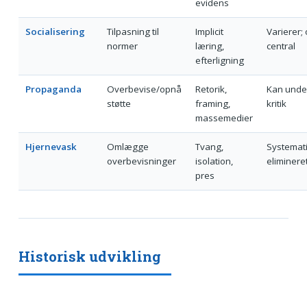
evidens
Socialisering
Tilpasning til
Implicit
Varierer; 
normer
læring,
central
efterligning
Propaganda
Overbevise/opnå
Retorik,
Kan unde
støtte
framing,
kritik
massemedier
Hjernevask
Omlægge
Tvang,
Systemat
overbevisninger
isolation,
eliminere
pres
Historisk udvikling