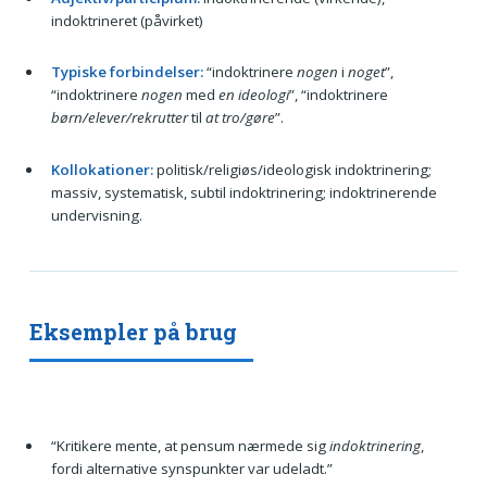
indoktrineret (påvirket)
Typiske forbindelser:
“indoktrinere
nogen
i
noget
”,
“indoktrinere
nogen
med
en ideologi
”, “indoktrinere
børn/elever/rekrutter
til
at tro/gøre
”.
Kollokationer:
politisk/religiøs/ideologisk indoktrinering;
massiv, systematisk, subtil indoktrinering; indoktrinerende
undervisning.
Eksempler på brug
“Kritikere mente, at pensum nærmede sig
indoktrinering
,
fordi alternative synspunkter var udeladt.”