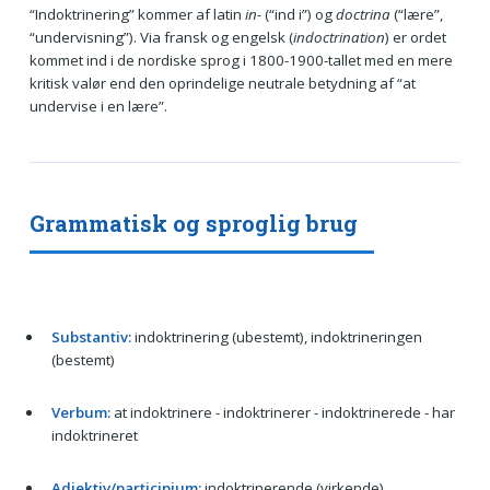
“Indoktrinering” kommer af latin
in-
(“ind i”) og
doctrina
(“lære”,
“undervisning”). Via fransk og engelsk (
indoctrination
) er ordet
kommet ind i de nordiske sprog i 1800-1900-tallet med en mere
kritisk valør end den oprindelige neutrale betydning af “at
undervise i en lære”.
Grammatisk og sproglig brug
Substantiv:
indoktrinering (ubestemt), indoktrineringen
(bestemt)
Verbum:
at indoktrinere - indoktrinerer - indoktrinerede - har
indoktrineret
Adjektiv/participium:
indoktrinerende (virkende),