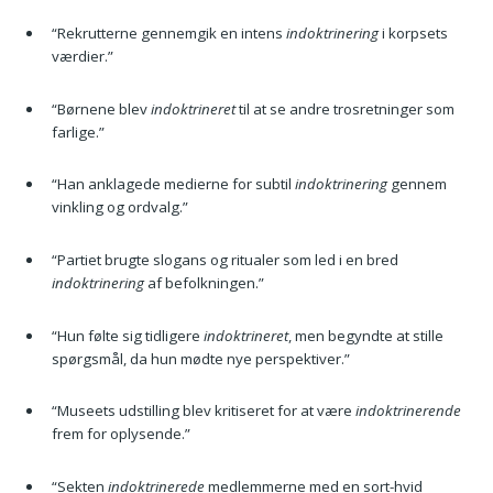
“Rekrutterne gennemgik en intens
indoktrinering
i korpsets
værdier.”
“Børnene blev
indoktrineret
til at se andre trosretninger som
farlige.”
“Han anklagede medierne for subtil
indoktrinering
gennem
vinkling og ordvalg.”
“Partiet brugte slogans og ritualer som led i en bred
indoktrinering
af befolkningen.”
“Hun følte sig tidligere
indoktrineret
, men begyndte at stille
spørgsmål, da hun mødte nye perspektiver.”
“Museets udstilling blev kritiseret for at være
indoktrinerende
frem for oplysende.”
“Sekten
indoktrinerede
medlemmerne med en sort-hvid