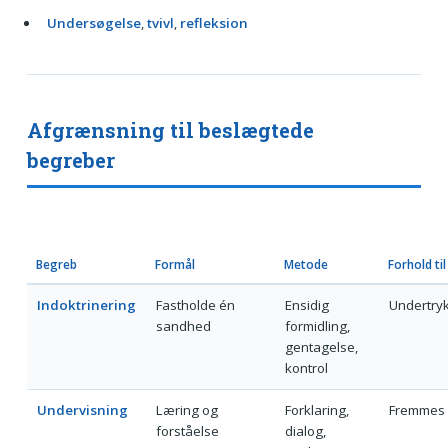
Undersøgelse
,
tvivl
,
refleksion
Afgrænsning til beslægtede
begreber
Begreb
Formål
Metode
Forhold til
Indoktrinering
Fastholde én
Ensidig
Undertry
sandhed
formidling,
gentagelse,
kontrol
Undervisning
Læring og
Forklaring,
Fremmes 
forståelse
dialog,