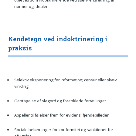
opleves som indoktrinerende ved stærk ensretning af
normer og idealer.
Kendetegn ved indoktrinering i
praksis
Selektiv eksponering for information; censur eller skæv
vinkling.
Gentagelse af slagord og forenklede fortællinger.
Appeller til følelser frem for evidens; fjendebilleder.
Sociale belønninger for konformitet og sanktioner for
afvigelse.