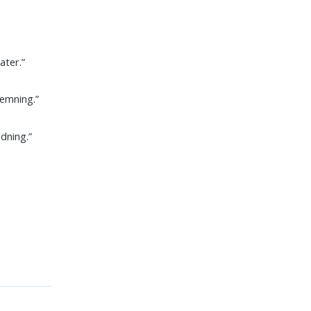
ater.”
temning.”
dning.”