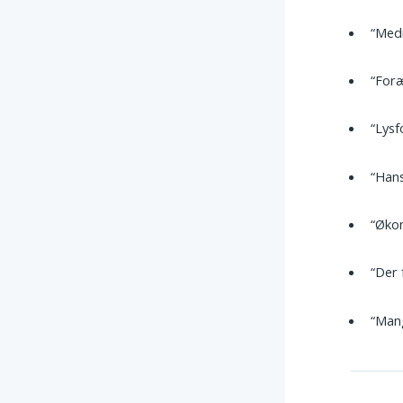
“Medi
“For
“Lys
“Hans
“Økon
“Der 
“Mang