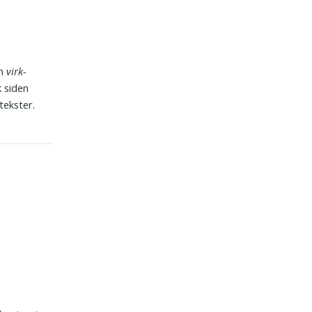
en
virk-
k siden
tekster.