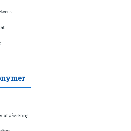
ekvens
tat
k
onymer
r af påvirkning
alitet