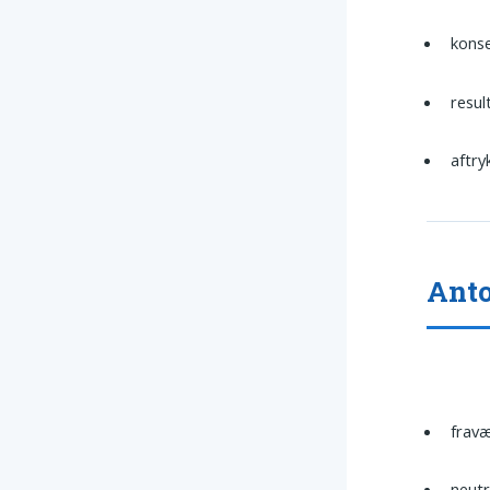
kons
resul
aftry
Ant
fravæ
neutr