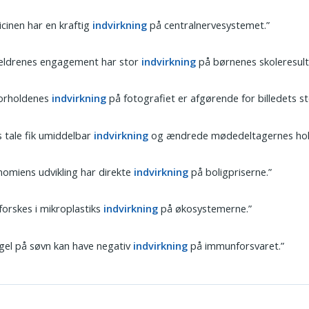
cinen har en kraftig
indvirkning
på centralnervesystemet.”
ældrenes engagement har stor
indvirkning
på børnenes skoleresult
forholdenes
indvirkning
på fotografiet er afgørende for billedets s
 tale fik umiddelbar
indvirkning
og ændrede mødedeltagernes hol
omiens udvikling har direkte
indvirkning
på boligpriserne.”
forskes i mikroplastiks
indvirkning
på økosystemerne.”
el på søvn kan have negativ
indvirkning
på immunforsvaret.”