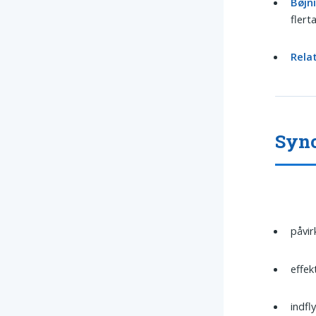
Bøjn
flert
Rela
Syno
påvir
effek
indfl