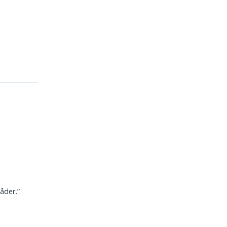
åder.”