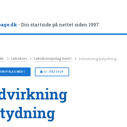
age.dk
- Din startside på nettet siden 1997
de
Leksikon
Leksikonopslag med I
Indvirkning betydning
ONOPSLAG MED I
11. JULI 2025
dvirkning
tydning