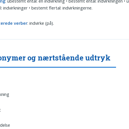
ing
: ubestemt ental: en indvirkning • bestemt ental: indvirkningen •
al: indvirkninger • bestemt flertal: indvirkningerne.
terede verber
: indvirke (på).
nymer og nærtstående udtryk
kning
t
ydelse