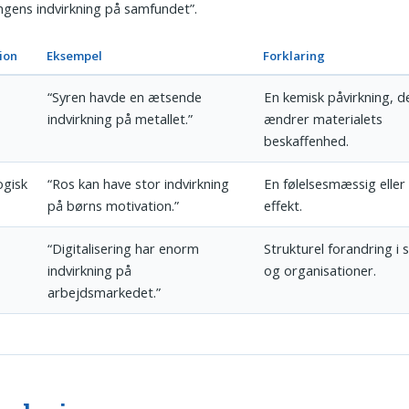
ingens indvirkning på samfundet”.
ion
Eksempel
Forklaring
“Syren havde en ætsende
En kemisk påvirkning, d
indvirkning på metallet.”
ændrer materialets
beskaffenhed.
ogisk
“Ros kan have stor indvirkning
En følelsesmæssig eller
på børns motivation.”
effekt.
“Digitalisering har enorm
Strukturel forandring i
indvirkning på
og organisationer.
arbejdsmarkedet.”