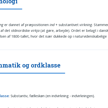
mologi
ing
er dannet af præpositionen
ind
+ substantivet
virkning
. Stamm
af det oldnordiske
virkja
(at gøre, arbejde). Ordet er belagt i dans
sen af 1800-tallet, hvor det især dukkede op i naturvidenskabelige 
matik og ordklasse
lasse
: Substantiv, fælleskøn (en indvirkning ‑ indvirkningen).