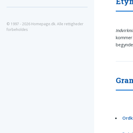
Ety
© 1997 - 2026 Homepage.dk. Alle rettigheder
forbeholdes
Indvirkn
kommer 
begyndel
Gram
Ordk