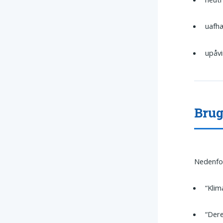
uafh
upåv
Brug
Nedenfor
“Klim
“Dere