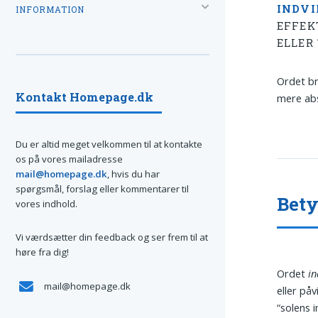
INDV
INFORMATION
EFFEK
ELLER
Ordet br
Kontakt Homepage.dk
mere abs
Du er altid meget velkommen til at kontakte
os på vores mailadresse
mail@homepage.dk
, hvis du har
spørgsmål, forslag eller kommentarer til
Bety
vores indhold.
Vi værdsætter din feedback og ser frem til at
høre fra dig!
Ordet
in
mail@homepage.dk
eller på
“solens 