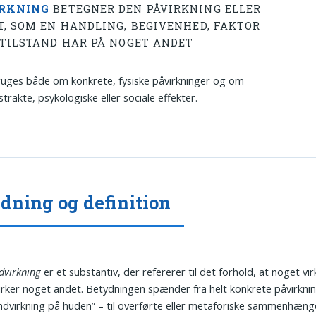
IRKNING
BETEGNER DEN PÅVIRKNING ELLER
T, SOM EN HANDLING, BEGIVENHED, FAKTOR
 TILSTAND HAR PÅ NOGET ANDET
uges både om konkrete, fysiske påvirkninger og om
trakte, psykologiske eller sociale effekter.
dning og definition
dvirkning
er et substantiv, der refererer til det forhold, at noget vir
virker noget andet. Betydningen spænder fra helt konkrete påvirknin
indvirkning på huden” – til overførte eller metaforiske sammenhæng