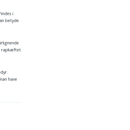
indes i
kan betyde
irlignende
n rapkæftet
dyr.
 man have