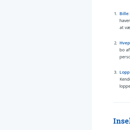
Bille
haver
at væ
Hvep
bo af
perso
Lopp
Kende
loppe
Inse