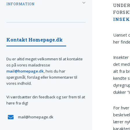
INFORMATION
UNDER
FORSK
INSE
Uanset o
Kontakt Homepage.dk
her find
Insekter
Du er altid meget velkommen til at kontakte
det med 
os på vores mailadresse
alt fra 
mail@homepage.dk
, hvis du har
spørgsmål, forslag eller kommentarer til
kendte s
vores indhold.
dyregrup
dukker “
Vi værdsætter din feedback og ser frem til at
høre fra dig!
For hver
beskrive
mail@homepage.dk
lærer ny
karakter