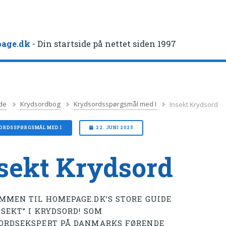
age.dk
- Din startside på nettet siden 1997
de
Krydsordbog
Krydsordsspørgsmål med I
Insekt Krydsord
ORDSSPØRGSMÅL MED I
22. JUNI 2025
sekt Krydsord
MMEN TIL HOMEPAGE.DK’S STORE GUIDE
NSEKT” I KRYDSORD! SOM
ORDSEKSPERT PÅ DANMARKS FØRENDE