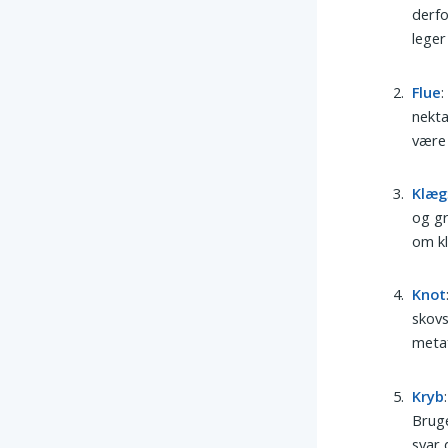
derfo
lege
Flue
:
nekta
være 
Klæg
og g
om kl
Knot
skovs
metaf
Kryb
Bruge
svar 