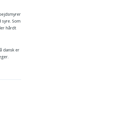
Arbejdsmyrer
d syre. Som
der hårdt
å dansk er
æger.