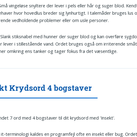
 Små vingeløse snyltere der lever i pels eller hår og suger blod. Kend
haver hvor hovedlus breder sig lynhurtigt. I talemåder bruges lus
erende vedholdende problemer eller om usle personer.
: Slank stiksnabel med hunner der suger blod og kan overføre syg
r lever i stillestående vand. Ordet bruges også om irriterende små
r omkring ens tanker og tager fokus fra det væsentlige.
kt Krydsord 4 bogstaver
undet 7 ord med 4 bogstaver til dit krydsord med 'Insekt'.
 I it-terminologi kaldes en programfejl ofte en insekt eller bug. Ordet