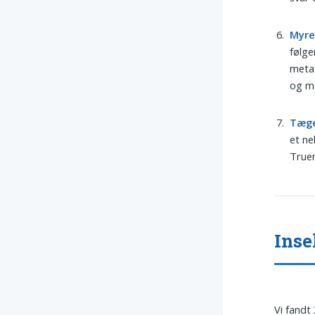
Myr
følge
metaf
og m
Tæg
et ne
True
Inse
Vi fandt