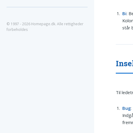
Bi
: B
Kolon
© 1997 - 2026 Homepage.dk. Alle rettigheder
står 
forbeholdes
Inse
Til lede
Bug
:
Indgå
frem