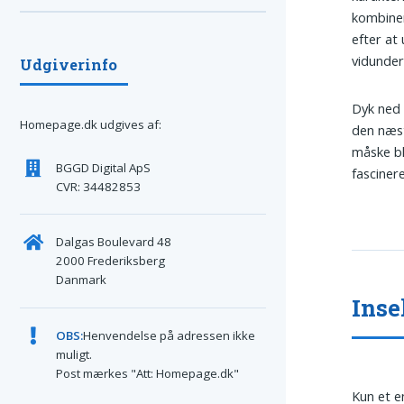
kombiner
efter at
vidunder
Udgiverinfo
Dyk ned 
Homepage.dk udgives af:
den næst
måske bl
BGGD Digital ApS
fasciner
CVR: 34482853
Dalgas Boulevard 48
2000 Frederiksberg
Danmark
Inse
OBS:
Henvendelse på adressen ikke
muligt.
Post mærkes "Att: Homepage.dk"
Kun et e