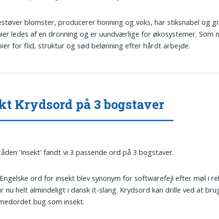
estøver blomster, producerer honning og voks, har stiksnabel og gi
ier ledes af en dronning og er uundværlige for økosystemer. Som 
bier for flid, struktur og sød belønning efter hårdt arbejde.
kt Krydsord på 3 bogstaver
tråden 'Insekt' fandt vi 3 passende ord på 3 bogstaver.
 Engelske ord for insekt blev synonym for softwarefejl efter møl i r
r nu helt almindeligt i dansk it-slang. Krydsord kan drille ved at bru
medordet bug som insekt.