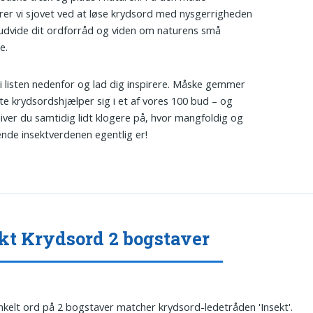
er vi sjovet ved at løse krydsord med nysgerrigheden
 udvide dit ordforråd og viden om naturens små
e.
i listen nedenfor og lad dig inspirere. Måske gemmer
e krydsordshjælper sig i et af vores 100 bud – og
iver du samtidig lidt klogere på, hvor mangfoldig og
ende insektverdenen egentlig er!
kt Krydsord 2 bogstaver
nkelt ord på 2 bogstaver matcher krydsord-ledetråden 'Insekt'.