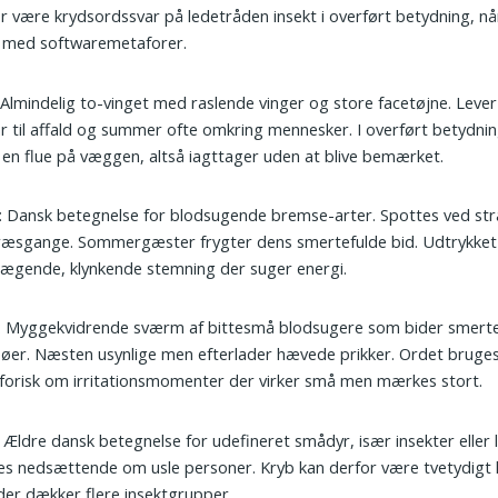
r være krydsordssvar på ledetråden insekt i overført betydning, n
r med softwaremetaforer.
 Almindelig to-vinget med raslende vinger og store facetøjne. Lever 
r til affald og summer ofte omkring mennesker. I overført betydni
en flue på væggen, altså iagttager uden at blive bemærket.
: Dansk betegnelse for blodsugende bremse-arter. Spottes ved st
ræsgange. Sommergæster frygter dens smertefulde bid. Udtrykket
ægende, klynkende stemning der suger energi.
: Myggekvidrende sværm af bittesmå blodsugere som bider smerte
øer. Næsten usynlige men efterlader hævede prikker. Ordet bruge
orisk om irritationsmomenter der virker små men mærkes stort.
: Ældre dansk betegnelse for udefineret smådyr, især insekter eller l
s nedsættende om usle personer. Kryb kan derfor være tvetydigt 
der dækker flere insektgrupper.