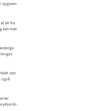
år opgaven
af alt fra
ng kan man
randenge
 bruges
fuldt ved
s også
arver.
krydsords-