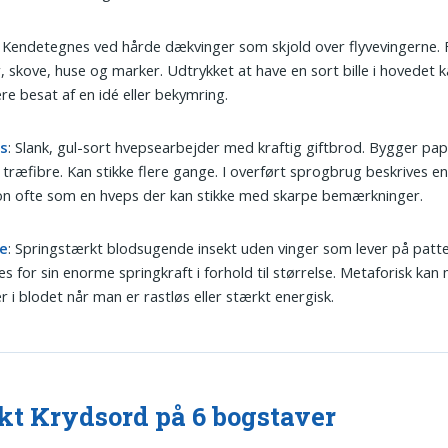
: Kendetegnes ved hårde dækvinger som skjold over flyvevingerne. F
, skove, huse og marker. Udtrykket at have en sort bille i hovedet 
re besat af en idé eller bekymring.
s
: Slank, gul-sort hvepsearbejder med kraftig giftbrod. Bygger pap
 træfibre. Kan stikke flere gange. I overført sprogbrug beskrives e
n ofte som en hveps der kan stikke med skarpe bemærkninger.
e
: Springstærkt blodsugende insekt uden vinger som lever på patte
s for sin enorme springkraft i forhold til størrelse. Metaforisk kan
r i blodet når man er rastløs eller stærkt energisk.
kt Krydsord på 6 bogstaver