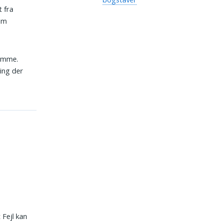
t fra
 om
domme.
ting der
 Fejl kan