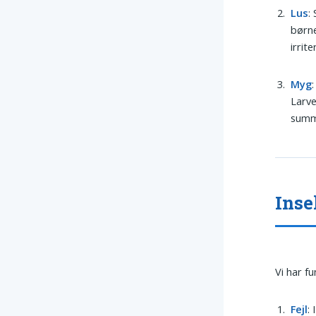
Lus
:
børne
irrit
Myg
Larve
summe
Inse
Vi har f
Fejl
: