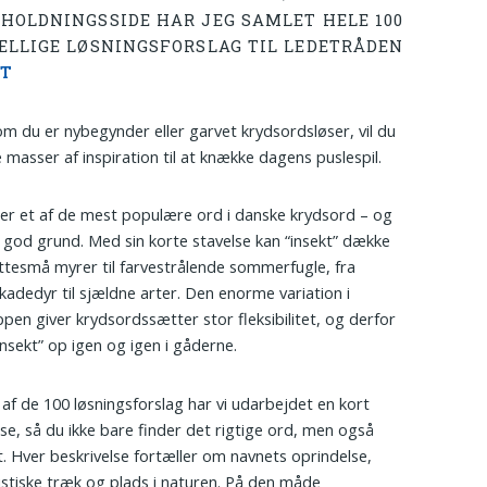
HOLDNINGSSIDE HAR JEG SAMLET HELE 100
ELLIGE LØSNINGSFORSLAG TIL LEDETRÅDEN
KT
m du er nybegynder eller garvet krydsordsløser, vil du
e masser af inspiration til at knække dagens puslespil.
 er et af de mest populære ord i danske krydsord – og
god grund. Med sin korte stavelse kan “insekt” dække
bittesmå myrer til farvestrålende sommerfugle, fra
kadedyr til sjældne arter. Den enorme variation i
pen giver krydsordssætter stor fleksibilitet, og derfor
insekt” op igen og igen i gåderne.
 af de 100 løsningsforslag har vi udarbejdet en kort
lse, så du ikke bare finder det rigtige ord, men også
t. Hver beskrivelse fortæller om navnets oprindelse,
istiske træk og plads i naturen. På den måde