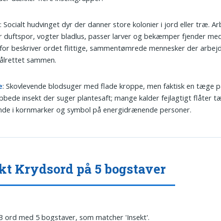
e
: Socialt hudvinget dyr der danner store kolonier i jord eller træ. 
r duftspor, vogter bladlus, passer larver og bekæmper fjender me
or beskriver ordet flittige, sammentømrede mennesker der arbej
ålrettet sammen.
e
: Skovlevende blodsuger med flade kroppe, men faktisk en tæge p
bbede insekt der suger plantesaft; mange kalder fejlagtigt flåter t
nde i kornmarker og symbol på energidrænende personer.
kt Krydsord på 5 bogstaver
 3 ord med 5 bogstaver, som matcher 'Insekt'.