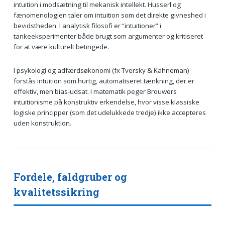
intuition i modsætning til mekanisk intellekt. Husserl og
fænomenologien taler om intuition som det direkte givneshed i
bevidstheden. I analytisk filosofi er “intuitioner” i
tankeeksperimenter både brugt som argumenter og kritiseret
for at være kulturelt betingede.
I psykologi og adfærdsøkonomi (fx Tversky & Kahneman)
forstås intuition som hurtig, automatiseret tænkning, der er
effektiv, men bias-udsat. I matematik peger Brouwers
intuitionisme på konstruktiv erkendelse, hvor visse klassiske
logiske principper (som det udelukkede tredje) ikke accepteres
uden konstruktion.
Fordele, faldgruber og
kvalitetssikring