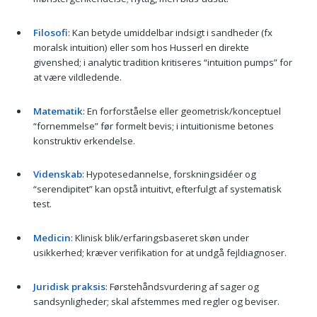
Filosofi
: Kan betyde umiddelbar indsigt i sandheder (fx
moralsk intuition) eller som hos Husserl en direkte
givenshed; i analytic tradition kritiseres “intuition pumps” for
at være vildledende.
Matematik
: En forforståelse eller geometrisk/konceptuel
“fornemmelse” før formelt bevis; i intuitionisme betones
konstruktiv erkendelse.
Videnskab
: Hypotesedannelse, forskningsidéer og
“serendipitet” kan opstå intuitivt, efterfulgt af systematisk
test.
Medicin
: Klinisk blik/erfaringsbaseret skøn under
usikkerhed; kræver verifikation for at undgå fejldiagnoser.
Juridisk praksis
: Førstehåndsvurdering af sager og
sandsynligheder; skal afstemmes med regler og beviser.