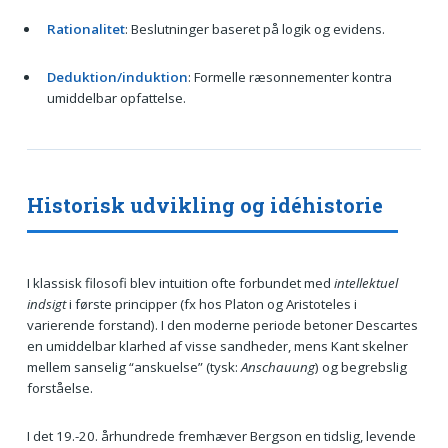
Rationalitet
: Beslutninger baseret på logik og evidens.
Deduktion/induktion
: Formelle ræsonnementer kontra
umiddelbar opfattelse.
Historisk udvikling og idéhistorie
I klassisk filosofi blev intuition ofte forbundet med
intellektuel
indsigt
i første principper (fx hos Platon og Aristoteles i
varierende forstand). I den moderne periode betoner Descartes
en umiddelbar klarhed af visse sandheder, mens Kant skelner
mellem sanselig “anskuelse” (tysk:
Anschauung
) og begrebslig
forståelse.
I det 19.-20. århundrede fremhæver Bergson en tidslig, levende