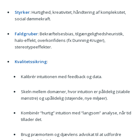
Styrker
: Hurtighed, kreativitet, håndtering af kompleksitet,
social dømmekraft.
Faldgruber
: Bekræftelsesbias, tilgængelighedsheuristik,
halo-effekt, overkonfidens (fx Dunning-Kruger),
stereotypeeffekter.
Kvalitetssikring
:
Kalibrér intuitionen med feedback og data.
Skeln mellem domæner, hvor intuition er pålidelig (stabile
mønstre) og upålidelig (støjende, nye miljøer).
Kombinér “hurtig” intuition med “langsom” analyse, når tid
tillader det.
Brug præmortem og djævlens advokat til at udfordre