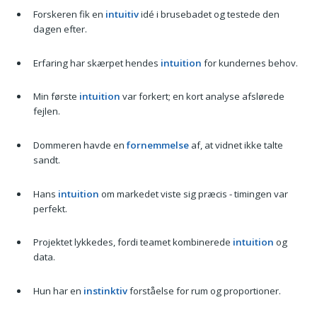
Forskeren fik en
intuitiv
idé i brusebadet og testede den
dagen efter.
Erfaring har skærpet hendes
intuition
for kundernes behov.
Min første
intuition
var forkert; en kort analyse afslørede
fejlen.
Dommeren havde en
fornemmelse
af, at vidnet ikke talte
sandt.
Hans
intuition
om markedet viste sig præcis - timingen var
perfekt.
Projektet lykkedes, fordi teamet kombinerede
intuition
og
data.
Hun har en
instinktiv
forståelse for rum og proportioner.