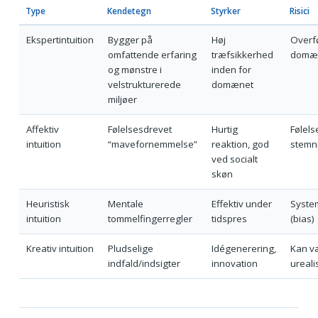
Type
Kendetegn
Styrker
Risici
Ekspertintuition
Bygger på
Høj
Overfø
omfattende erfaring
træfsikkerhed
domæn
og mønstre i
inden for
velstrukturerede
domænet
miljøer
Affektiv
Følelsesdrevet
Hurtig
Følels
intuition
“mavefornemmelse”
reaktion, god
stemn
ved socialt
skøn
Heuristisk
Mentale
Effektiv under
System
intuition
tommelfingerregler
tidspres
(bias)
Kreativ intuition
Pludselige
Idégenerering,
Kan v
indfald/indsigter
innovation
ureali