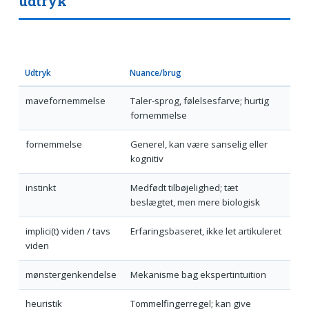
udtryk
Udtryk
Nuance/brug
mavefornemmelse
Taler-sprog, følelsesfarve; hurtig
fornemmelse
fornemmelse
Generel, kan være sanselig eller
kognitiv
instinkt
Medfødt tilbøjelighed; tæt
beslægtet, men mere biologisk
implici(t) viden / tavs
Erfaringsbaseret, ikke let artikuleret
viden
mønstergenkendelse
Mekanisme bag ekspertintuition
heuristik
Tommelfingerregel; kan give