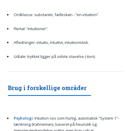
Ordklasse: substantiv, fælleskøn - “en intuition”.
Flertal: “intuitioner”.
Afledninger: intuitiv, intuitivt, intuitionistisk.
Udtale: trykket ligger på sidste stavelse (-tion).
Brug i forskellige områder
Psykologi
: Intuition ses som hurtig, automatisk “System 1”-
tænkning (Kahneman), baseret på heuristik og
mønstergenkendelse; nyttig, men bias-udsat.