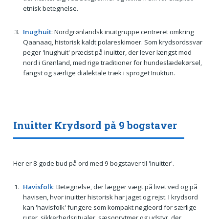
etnisk betegnelse.
Inughuit
: Nordgrønlandsk inuitgruppe centreret omkring
Qaanaaq, historisk kaldt polareskimoer. Som krydsordssvar
peger 'Inughuit' præcist på inuitter, der lever længst mod
nord i Grønland, med rige traditioner for hundeslædekørsel,
fangst og særlige dialektale træk i sproget Inuktun.
Inuitter Krydsord på 9 bogstaver
Her er 8 gode bud på ord med 9 bogstaver til 'Inuitter'.
Havisfolk
: Betegnelse, der lægger vægt på livet ved og på
havisen, hvor inuitter historisk har jaget og rejst. I krydsord
kan 'havisfolk' fungere som kompakt nøgleord for særlige
ruter, sikkerhedsritualer, sæsonrytmer og udstyr, der