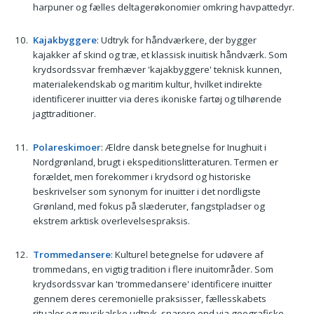
harpuner og fælles deltagerøkonomier omkring havpattedyr.
Kajakbyggere
: Udtryk for håndværkere, der bygger
kajakker af skind og træ, et klassisk inuitisk håndværk. Som
krydsordssvar fremhæver 'kajakbyggere' teknisk kunnen,
materialekendskab og maritim kultur, hvilket indirekte
identificerer inuitter via deres ikoniske fartøj og tilhørende
jagttraditioner.
Polareskimoer
: Ældre dansk betegnelse for Inughuit i
Nordgrønland, brugt i ekspeditionslitteraturen. Termen er
forældet, men forekommer i krydsord og historiske
beskrivelser som synonym for inuitter i det nordligste
Grønland, med fokus på slæderuter, fangstpladser og
ekstrem arktisk overlevelsespraksis.
Trommedansere
: Kulturel betegnelse for udøvere af
trommedans, en vigtig tradition i flere inuitområder. Som
krydsordssvar kan 'trommedansere' identificere inuitter
gennem deres ceremonielle praksisser, fællesskabets
ritualer og musikalske udtryk, snarere end via geografiske