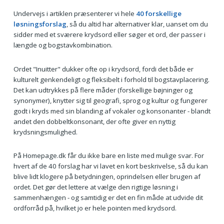
Undervejs i artiklen præsenterer vi hele
40 forskellige
løsningsforslag
, så du altid har alternativer klar, uanset om du
sidder med et sværere krydsord eller søger et ord, der passer i
længde og bogstavkombination.
Ordet "Inuitter" dukker ofte op i krydsord, fordi det både er
kulturelt genkendeligt og fleksibelt i forhold til bogstavplacering.
Det kan udtrykkes på flere måder (forskellige bøjninger og
synonymer), knytter sig til geografi, sprog og kultur og fungerer
godt i kryds med sin blanding af vokaler og konsonanter - blandt
andet den dobbeltkonsonant, der ofte giver en nyttig
krydsningsmulighed.
På Homepage.dk får du ikke bare en liste med mulige svar. For
hvert af de 40 forslag har vi lavet en kort beskrivelse, så du kan
blive lidt klogere på betydningen, oprindelsen eller brugen af
ordet. Det gør det lettere at vælge den rigtige løsning i
sammenhængen - og samtidig er det en fin måde at udvide dit
ordforråd på, hvilket jo er hele pointen med krydsord.