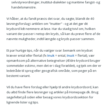
selvstyreordninger, Inuttitut-dialekter og maritime fangst- og
handelsmønstre.
Vi håber, at du fandt præcis det svar, du søgte, blandt de 40
løsningsforslag i artiklen om "Inuitter" - og at det gør dit
krydsord lidt nemmere at løse. Har du stadig tvivl om, hvilken
variant der passer i netop din kryds, så kan du prøve flere af de
nævnte muligheder, indtil længde og kryds passer sammen.
Et par hurtige tips, når du vælger svar: bemærk om krydset
kræver ental eller flertal (fx
Inuk
= ental,
Inuit
= flertal), vær
opmærksom på alternative betegnelser (Ældre krydsord bruger
sommetider
eskimo
, men det er i dag forældet), og tjek om der er
ledetråde til sprog eller geografisk område, som peger på en
bestemt variant.
Vil du have flere forslag eller hjælp til andre krydsordsord, kan
du altid finde flere løsninger og artikler på Homepage.dk. Brug
søgefeltet på siden eller besøg vores krydsordssektion for
lignende lister og tips.