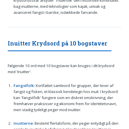
krydsordssvar antyder 'Thulefolk' den historiske kontinuitet
bag inuitterne, med teknologier som kajak, umiak og
avanceret fangst i barske, isdækkede farvande.
Inuitter Krydsord på 10 bogstaver
Følgende 10 ord med 10 bogstaver kan bruges i dit krydsord
med 'Inuitter'.
Fangstfolk
: Kortfattet samleord for grupper, der lever af
fangst og fiskeri, et klassisk kendetegn hos inuit. I krydsord
kan 'fangstfolk' fungere som en diskret omskrivning, der
fremhæver praksisser og økonomi frem for identitetsnavn,
men stadig tydeligt peger mod inuitter.
Inuitterne
: Bestemt flertalsform, der peger entydigt på den