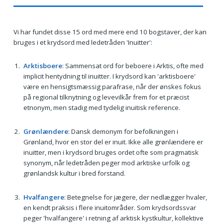
Vi har fundet disse 15 ord med mere end 10 bogstaver, der kan
bruges i et krydsord med ledetråden 'Inuitter':
Arktisboere
: Sammensat ord for beboere i Arktis, ofte med
implicit hentydning til inuitter. I krydsord kan 'arktisboere'
være en hensigtsmæssig parafrase, når der ønskes fokus
på regional tilknytning og levevilkår frem for et præcist
etnonym, men stadig med tydelig inuitisk reference.
Grønlændere
: Dansk demonym for befolkningen i
Grønland, hvor en stor del er inuit. Ikke alle grønlændere er
inuitter, men i krydsord bruges ordet ofte som pragmatisk
synonym, når ledetråden peger mod arktiske urfolk og
grønlandsk kultur i bred forstand.
Hvalfangere
: Betegnelse for jægere, der nedlægger hvaler,
en kendt praksis i flere inuitområder. Som krydsordssvar
peger 'hvalfangere' i retning af arktisk kystkultur, kollektive