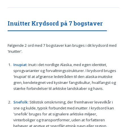
Inuitter Krydsord på 7 bogstaver
Følgende 2 ord med 7 bogstaver kan bruges i dit krydsord med
'Inuitter'.
Inupiat
: Inuit i det nordlige Alaska, med egen identitet,
sprogvarianter og forvaltningsstrukturer. I krydsord bruges
'Inupiat' til at afgrænse ledetråden til den alaska-inuitiske
gren, kendetegnet ved kystnær fangstkultur, hvalfangst og
stærke forbindelser til arktiske landskaber og havis.
Snefolk
: Stilistisk omskrivning, der fremhæver levevilkår i
sne og kulde, typisk forbundet med inuitter. I krydsord kan
'snefolk' bruges for at signalere arktiske miljøer,
vinterboliger og transportformer, uden at forfatteren
behøver at angive et specifikt etnisk navn eller region.