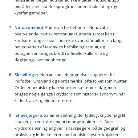
området, med stærke sprogtraditioner i Inuktitut og rige
kystfangstmiljøer.
Nunavummiut
: Endonym for beboere i Nunavut, et
overvejende inuitisk territorium i Canada. Ordet kan i
krydsord fungere som indirekte svar på 'inuitter', da langt
hovedparten af Nunavuts befolkning er inuit, og
betegnelsen bruges bredt i officielle, kulturelle og
dagligdags sammenhænge.
Skrællinger
: Norrøn samlebetegnelse i sagaerne for
indfødte i Grønland og Nordamerika, ofte tolket som inuitter.
Ordet er arkaisk og kan virke nedsættende i dag, men
bruges nogle gange i krydsord som historisk synonym, når
kilder fra vikingetiden refereres.
Ishavsjægere
: Sammensætning, der tydeligt knytter jagt til
ishavet, et centralt element i mange inuitters liv. Som
krydsordsløsning angiver 'ishavsjægere' både geografi og
praksis, og leder læseren mod arktiske kyster, kajakker,