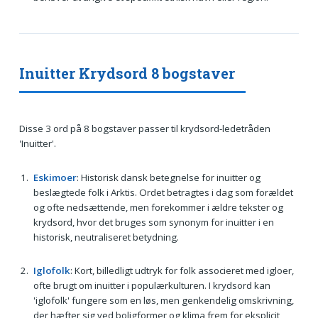
Inuitter Krydsord 8 bogstaver
Disse 3 ord på 8 bogstaver passer til krydsord-ledetråden
'Inuitter'.
Eskimoer
: Historisk dansk betegnelse for inuitter og
beslægtede folk i Arktis. Ordet betragtes i dag som forældet
og ofte nedsættende, men forekommer i ældre tekster og
krydsord, hvor det bruges som synonym for inuitter i en
historisk, neutraliseret betydning.
Iglofolk
: Kort, billedligt udtryk for folk associeret med igloer,
ofte brugt om inuitter i populærkulturen. I krydsord kan
'iglofolk' fungere som en løs, men genkendelig omskrivning,
der hæfter sig ved boligformer og klima frem for eksplicit