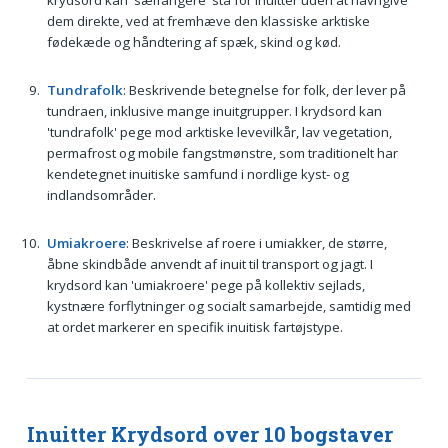
krydsord kan 'sælfangere' stå for inuitter uden at navngive
dem direkte, ved at fremhæve den klassiske arktiske
fødekæde og håndtering af spæk, skind og kød.
Tundrafolk
: Beskrivende betegnelse for folk, der lever på
tundraen, inklusive mange inuitgrupper. I krydsord kan
'tundrafolk' pege mod arktiske levevilkår, lav vegetation,
permafrost og mobile fangstmønstre, som traditionelt har
kendetegnet inuitiske samfund i nordlige kyst- og
indlandsområder.
Umiakroere
: Beskrivelse af roere i umiakker, de større,
åbne skindbåde anvendt af inuit til transport og jagt. I
krydsord kan 'umiakroere' pege på kollektiv sejlads,
kystnære forflytninger og socialt samarbejde, samtidig med
at ordet markerer en specifik inuitisk fartøjstype.
Inuitter Krydsord over 10 bogstaver