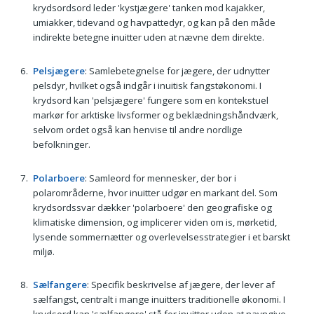
krydsordsord leder 'kystjægere' tanken mod kajakker,
umiakker, tidevand og havpattedyr, og kan på den måde
indirekte betegne inuitter uden at nævne dem direkte.
Pelsjægere
: Samlebetegnelse for jægere, der udnytter
pelsdyr, hvilket også indgår i inuitisk fangstøkonomi. I
krydsord kan 'pelsjægere' fungere som en kontekstuel
markør for arktiske livsformer og beklædningshåndværk,
selvom ordet også kan henvise til andre nordlige
befolkninger.
Polarboere
: Samleord for mennesker, der bor i
polarområderne, hvor inuitter udgør en markant del. Som
krydsordssvar dækker 'polarboere' den geografiske og
klimatiske dimension, og implicerer viden om is, mørketid,
lysende sommernætter og overlevelsesstrategier i et barskt
miljø.
Sælfangere
: Specifik beskrivelse af jægere, der lever af
sælfangst, centralt i mange inuitters traditionelle økonomi. I