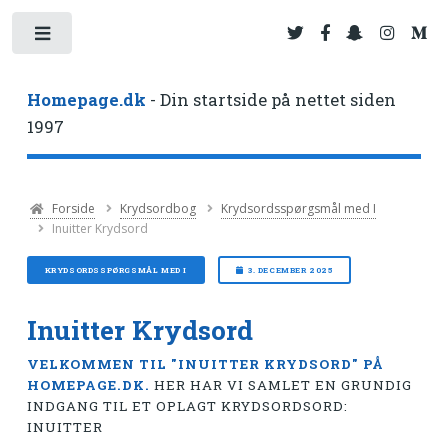
Toggle
Homepage.dk
- Din startside på nettet siden
1997
Forside
Krydsordbog
Krydsordsspørgsmål med I
Inuitter Krydsord
KRYDSORDSSPØRGSMÅL MED I
3. DECEMBER 2025
Inuitter Krydsord
VELKOMMEN TIL "INUITTER KRYDSORD" PÅ
HOMEPAGE.DK.
HER HAR VI SAMLET EN GRUNDIG
INDGANG TIL ET OPLAGT KRYDSORDSORD:
INUITTER