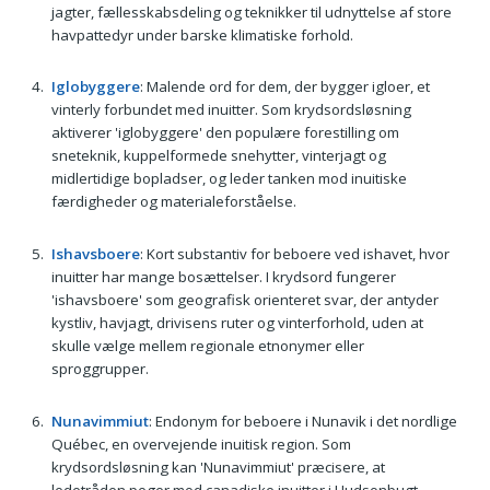
jagter, fællesskabsdeling og teknikker til udnyttelse af store
havpattedyr under barske klimatiske forhold.
Iglobyggere
: Malende ord for dem, der bygger igloer, et
vinterly forbundet med inuitter. Som krydsordsløsning
aktiverer 'iglobyggere' den populære forestilling om
sneteknik, kuppelformede snehytter, vinterjagt og
midlertidige bopladser, og leder tanken mod inuitiske
færdigheder og materialeforståelse.
Ishavsboere
: Kort substantiv for beboere ved ishavet, hvor
inuitter har mange bosættelser. I krydsord fungerer
'ishavsboere' som geografisk orienteret svar, der antyder
kystliv, havjagt, drivisens ruter og vinterforhold, uden at
skulle vælge mellem regionale etnonymer eller
sproggrupper.
Nunavimmiut
: Endonym for beboere i Nunavik i det nordlige
Québec, en overvejende inuitisk region. Som
krydsordsløsning kan 'Nunavimmiut' præcisere, at
ledetråden peger mod canadiske inuitter i Hudsonbugt-