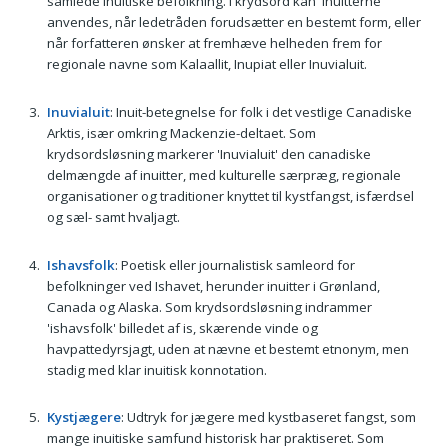
samlede inuitiske befolkning. I krydsord kan 'inuitterne'
anvendes, når ledetråden forudsætter en bestemt form, eller
når forfatteren ønsker at fremhæve helheden frem for
regionale navne som Kalaallit, Inupiat eller Inuvialuit.
Inuvialuit
: Inuit-betegnelse for folk i det vestlige Canadiske
Arktis, især omkring Mackenzie-deltaet. Som
krydsordsløsning markerer 'Inuvialuit' den canadiske
delmængde af inuitter, med kulturelle særpræg, regionale
organisationer og traditioner knyttet til kystfangst, isfærdsel
og sæl- samt hvaljagt.
Ishavsfolk
: Poetisk eller journalistisk samleord for
befolkninger ved Ishavet, herunder inuitter i Grønland,
Canada og Alaska. Som krydsordsløsning indrammer
'ishavsfolk' billedet af is, skærende vinde og
havpattedyrsjagt, uden at nævne et bestemt etnonym, men
stadig med klar inuitisk konnotation.
Kystjægere
: Udtryk for jægere med kystbaseret fangst, som
mange inuitiske samfund historisk har praktiseret. Som