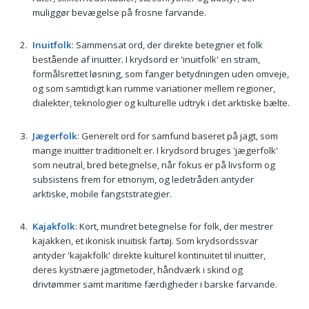
muliggør bevægelse på frosne farvande.
Inuitfolk
: Sammensat ord, der direkte betegner et folk
bestående af inuitter. I krydsord er 'inuitfolk' en stram,
formålsrettet løsning, som fanger betydningen uden omveje,
og som samtidigt kan rumme variationer mellem regioner,
dialekter, teknologier og kulturelle udtryk i det arktiske bælte.
Jægerfolk
: Generelt ord for samfund baseret på jagt, som
mange inuitter traditionelt er. I krydsord bruges 'jægerfolk'
som neutral, bred betegnelse, når fokus er på livsform og
subsistens frem for etnonym, og ledetråden antyder
arktiske, mobile fangststrategier.
Kajakfolk
: Kort, mundret betegnelse for folk, der mestrer
kajakken, et ikonisk inuitisk fartøj. Som krydsordssvar
antyder 'kajakfolk' direkte kulturel kontinuitet til inuitter,
deres kystnære jagtmetoder, håndværk i skind og
drivtømmer samt maritime færdigheder i barske farvande.