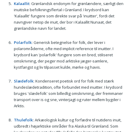
Kalaallit
: Grønlandsk endonym for grønlændere, særligt den
inuitiske befolkningsflertal i Grønland. I krydsord kan
'Kalaallit' fungere som direkte svar på 'inuitter', fordi det
navngiver netop de inuit, der bor i Kalaallit Nunaat, det
grønlandske navn for landet.
Polarfolk
: Generisk betegnelse for folk, der lever i
polarområderne, ofte med implicit reference til inuitter. I
krydsord kan 'polarfolk' fungere som en bred, stiliseret
omskrivning, der peger mod arktiske jæger-samlere,
kystfangst og liv tilpasset kulde, mørke og havis.
Slædefolk
: Kondenseret poetisk ord for folk med stærk
hundeslædetradition, ofte forbundet med inuitter. I krydsord
bruges 'slædefolk' som billedlig omskrivning, der fremmaner
transport over is og sne, vinterjagt og ruter mellem bygder i
Arktis.
Thulefolk
: Arkæologisk kultur og forfædre til nutidens inuit,
udbredt i højarktiske områder fra Alaska til Grønland. Som