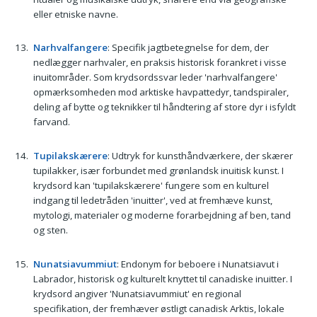
eller etniske navne.
Narhvalfangere
: Specifik jagtbetegnelse for dem, der
nedlægger narhvaler, en praksis historisk forankret i visse
inuitområder. Som krydsordssvar leder 'narhvalfangere'
opmærksomheden mod arktiske havpattedyr, tandspiraler,
deling af bytte og teknikker til håndtering af store dyr i isfyldt
farvand.
Tupilakskærere
: Udtryk for kunsthåndværkere, der skærer
tupilakker, især forbundet med grønlandsk inuitisk kunst. I
krydsord kan 'tupilakskærere' fungere som en kulturel
indgang til ledetråden 'inuitter', ved at fremhæve kunst,
mytologi, materialer og moderne forarbejdning af ben, tand
og sten.
Nunatsiavummiut
: Endonym for beboere i Nunatsiavut i
Labrador, historisk og kulturelt knyttet til canadiske inuitter. I
krydsord angiver 'Nunatsiavummiut' en regional
specifikation, der fremhæver østligt canadisk Arktis, lokale