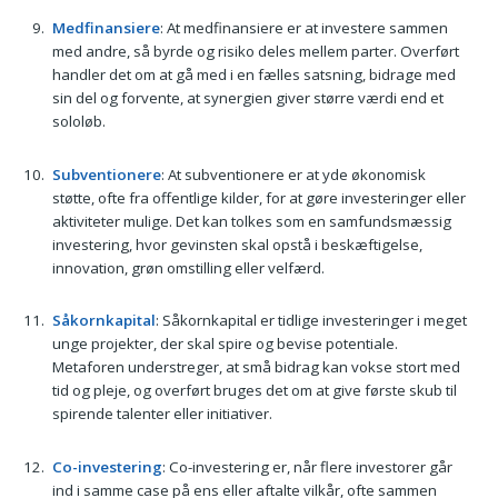
Medfinansiere
: At medfinansiere er at investere sammen
med andre, så byrde og risiko deles mellem parter. Overført
handler det om at gå med i en fælles satsning, bidrage med
sin del og forvente, at synergien giver større værdi end et
sololøb.
Subventionere
: At subventionere er at yde økonomisk
støtte, ofte fra offentlige kilder, for at gøre investeringer eller
aktiviteter mulige. Det kan tolkes som en samfundsmæssig
investering, hvor gevinsten skal opstå i beskæftigelse,
innovation, grøn omstilling eller velfærd.
Såkornkapital
: Såkornkapital er tidlige investeringer i meget
unge projekter, der skal spire og bevise potentiale.
Metaforen understreger, at små bidrag kan vokse stort med
tid og pleje, og overført bruges det om at give første skub til
spirende talenter eller initiativer.
Co-investering
: Co-investering er, når flere investorer går
ind i samme case på ens eller aftalte vilkår, ofte sammen