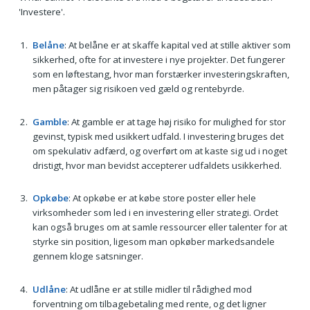
'Investere'.
Belåne
: At belåne er at skaffe kapital ved at stille aktiver som
sikkerhed, ofte for at investere i nye projekter. Det fungerer
som en løftestang, hvor man forstærker investeringskraften,
men påtager sig risikoen ved gæld og rentebyrde.
Gamble
: At gamble er at tage høj risiko for mulighed for stor
gevinst, typisk med usikkert udfald. I investering bruges det
om spekulativ adfærd, og overført om at kaste sig ud i noget
dristigt, hvor man bevidst accepterer udfaldets usikkerhed.
Opkøbe
: At opkøbe er at købe store poster eller hele
virksomheder som led i en investering eller strategi. Ordet
kan også bruges om at samle ressourcer eller talenter for at
styrke sin position, ligesom man opkøber markedsandele
gennem kloge satsninger.
Udlåne
: At udlåne er at stille midler til rådighed mod
forventning om tilbagebetaling med rente, og det ligner