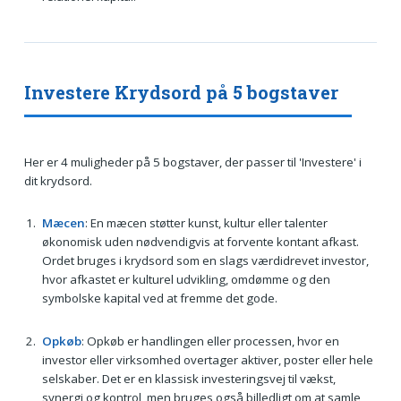
Investere Krydsord på 5 bogstaver
Her er 4 muligheder på 5 bogstaver, der passer til 'Investere' i
dit krydsord.
Mæcen
: En mæcen støtter kunst, kultur eller talenter
økonomisk uden nødvendigvis at forvente kontant afkast.
Ordet bruges i krydsord som en slags værdidrevet investor,
hvor afkastet er kulturel udvikling, omdømme og den
symbolske kapital ved at fremme det gode.
Opkøb
: Opkøb er handlingen eller processen, hvor en
investor eller virksomhed overtager aktiver, poster eller hele
selskaber. Det er en klassisk investeringsvej til vækst,
synergi og kontrol, men bruges også billedligt om at samle