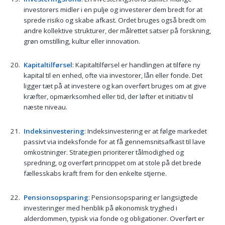
investorers midler i en pulje og investerer dem bredt for at
sprede risiko og skabe afkast. Ordet bruges også bredt om
andre kollektive strukturer, der målrettet satser på forskning,
grøn omstilling, kultur eller innovation.
Kapitaltilførsel
: Kapitaltilførsel er handlingen at tilføre ny
kapital til en enhed, ofte via investorer, lån eller fonde. Det
ligger tæt på at investere og kan overført bruges om at give
kræfter, opmærksomhed eller tid, der løfter et initiativ til
næste niveau.
Indeksinvestering
: Indeksinvestering er at følge markedet
passivt via indeksfonde for at få gennemsnitsafkast til lave
omkostninger. Strategien prioriterer tålmodighed og
spredning, og overført princippet om at stole på det brede
fællesskabs kraft frem for den enkelte stjerne.
Pensionsopsparing
: Pensionsopsparing er langsigtede
investeringer med henblik på økonomisk tryghed i
alderdommen, typisk via fonde og obligationer. Overført er