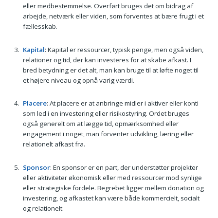
eller medbestemmelse. Overført bruges det om bidrag af
arbejde, netværk eller viden, som forventes at bære frugt i et
fællesskab.
Kapital
: Kapital er ressourcer, typisk penge, men også viden,
relationer og tid, der kan investeres for at skabe afkast. I
bred betydning er det alt, man kan bruge til at løfte noget til
et højere niveau og opnå varig værdi.
Placere
: At placere er at anbringe midler i aktiver eller konti
som led i en investering eller risikostyring. Ordet bruges
også generelt om at lægge tid, opmærksomhed eller
engagement i noget, man forventer udvikling, læring eller
relationelt afkast fra.
Sponsor
: En sponsor er en part, der understøtter projekter
eller aktiviteter økonomisk eller med ressourcer mod synlige
eller strategiske fordele. Begrebet ligger mellem donation og
investering, og afkastet kan være både kommercielt, socialt
og relationelt.