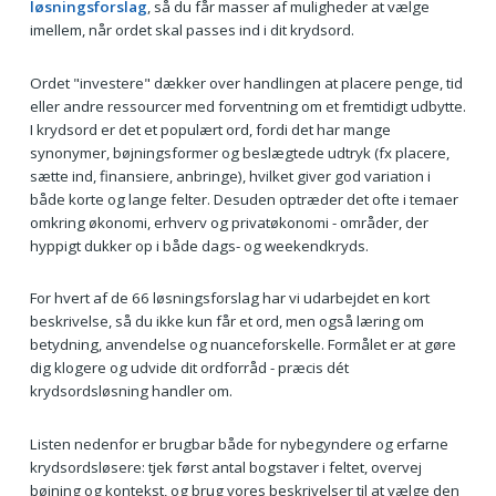
løsningsforslag
, så du får masser af muligheder at vælge
imellem, når ordet skal passes ind i dit krydsord.
Ordet "investere" dækker over handlingen at placere penge, tid
eller andre ressourcer med forventning om et fremtidigt udbytte.
I krydsord er det et populært ord, fordi det har mange
synonymer, bøjningsformer og beslægtede udtryk (fx placere,
sætte ind, finansiere, anbringe), hvilket giver god variation i
både korte og lange felter. Desuden optræder det ofte i temaer
omkring økonomi, erhverv og privatøkonomi - områder, der
hyppigt dukker op i både dags- og weekendkryds.
For hvert af de 66 løsningsforslag har vi udarbejdet en kort
beskrivelse, så du ikke kun får et ord, men også læring om
betydning, anvendelse og nuanceforskelle. Formålet er at gøre
dig klogere og udvide dit ordforråd - præcis dét
krydsordsløsning handler om.
Listen nedenfor er brugbar både for nybegyndere og erfarne
krydsordsløsere: tjek først antal bogstaver i feltet, overvej
bøjning og kontekst, og brug vores beskrivelser til at vælge den