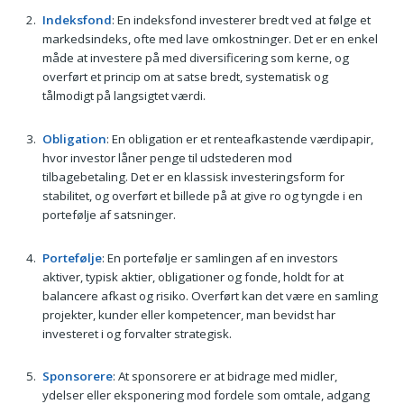
Indeksfond
: En indeksfond investerer bredt ved at følge et
markedsindeks, ofte med lave omkostninger. Det er en enkel
måde at investere på med diversificering som kerne, og
overført et princip om at satse bredt, systematisk og
tålmodigt på langsigtet værdi.
Obligation
: En obligation er et renteafkastende værdipapir,
hvor investor låner penge til udstederen mod
tilbagebetaling. Det er en klassisk investeringsform for
stabilitet, og overført et billede på at give ro og tyngde i en
portefølje af satsninger.
Portefølje
: En portefølje er samlingen af en investors
aktiver, typisk aktier, obligationer og fonde, holdt for at
balancere afkast og risiko. Overført kan det være en samling
projekter, kunder eller kompetencer, man bevidst har
investeret i og forvalter strategisk.
Sponsorere
: At sponsorere er at bidrage med midler,
ydelser eller eksponering mod fordele som omtale, adgang