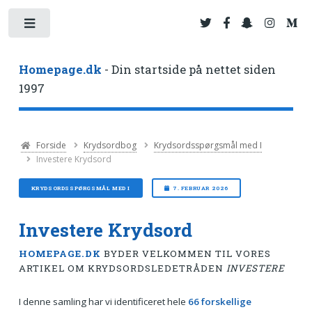
Toggle
Homepage.dk
- Din startside på nettet siden
1997
Forside
Krydsordbog
Krydsordsspørgsmål med I
Investere Krydsord
KRYDSORDSSPØRGSMÅL MED I
7. FEBRUAR 2026
Investere Krydsord
HOMEPAGE.DK
BYDER VELKOMMEN TIL VORES
ARTIKEL OM KRYDSORDSLEDETRÅDEN
INVESTERE
I denne samling har vi identificeret hele
66 forskellige