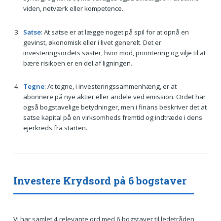
viden, netværk eller kompetence.
Satse
: At satse er at lægge noget på spil for at opnå en
gevinst, økonomisk eller i livet generelt. Det er
investeringsordets søster, hvor mod, prioritering og vilje til at
bære risikoen er en del af ligningen.
Tegne
: At tegne, i investeringssammenhæng, er at
abonnere på nye aktier eller andele ved emission. Ordet har
også bogstavelige betydninger, men i finans beskriver det at
satse kapital på en virksomheds fremtid og indtræde i dens
ejerkreds fra starten.
Investere Krydsord på 6 bogstaver
Vi har samlet 4 relevante ord med 6 bogstaver til ledetråden