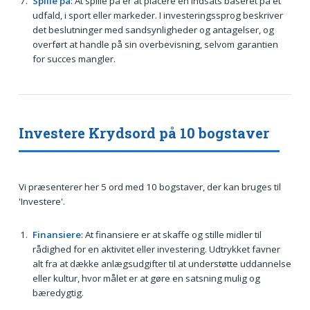
Spille på
: At spille på er at placere en indsats baseret på et
udfald, i sport eller markeder. I investeringssprog beskriver
det beslutninger med sandsynligheder og antagelser, og
overført at handle på sin overbevisning, selvom garantien
for succes mangler.
Investere Krydsord på 10 bogstaver
Vi præsenterer her 5 ord med 10 bogstaver, der kan bruges til
'Investere'.
Finansiere
: At finansiere er at skaffe og stille midler til
rådighed for en aktivitet eller investering. Udtrykket favner
alt fra at dække anlægsudgifter til at understøtte uddannelse
eller kultur, hvor målet er at gøre en satsning mulig og
bæredygtig.