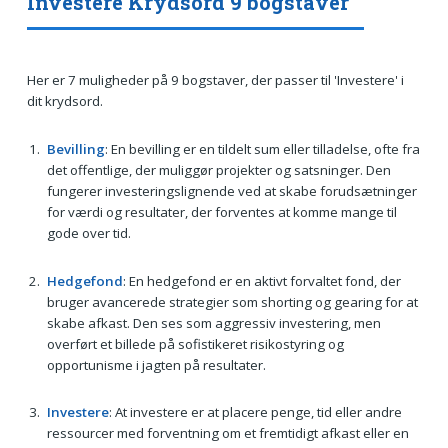
Investere Krydsord 9 bogstaver
Her er 7 muligheder på 9 bogstaver, der passer til 'Investere' i
dit krydsord.
Bevilling
: En bevilling er en tildelt sum eller tilladelse, ofte fra
det offentlige, der muliggør projekter og satsninger. Den
fungerer investeringslignende ved at skabe forudsætninger
for værdi og resultater, der forventes at komme mange til
gode over tid.
Hedgefond
: En hedgefond er en aktivt forvaltet fond, der
bruger avancerede strategier som shorting og gearing for at
skabe afkast. Den ses som aggressiv investering, men
overført et billede på sofistikeret risikostyring og
opportunisme i jagten på resultater.
Investere
: At investere er at placere penge, tid eller andre
ressourcer med forventning om et fremtidigt afkast eller en