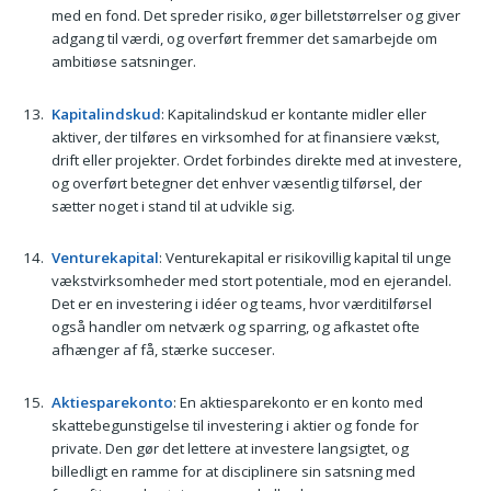
med en fond. Det spreder risiko, øger billetstørrelser og giver
adgang til værdi, og overført fremmer det samarbejde om
ambitiøse satsninger.
Kapitalindskud
: Kapitalindskud er kontante midler eller
aktiver, der tilføres en virksomhed for at finansiere vækst,
drift eller projekter. Ordet forbindes direkte med at investere,
og overført betegner det enhver væsentlig tilførsel, der
sætter noget i stand til at udvikle sig.
Venturekapital
: Venturekapital er risikovillig kapital til unge
vækstvirksomheder med stort potentiale, mod en ejerandel.
Det er en investering i idéer og teams, hvor værditilførsel
også handler om netværk og sparring, og afkastet ofte
afhænger af få, stærke succeser.
Aktiesparekonto
: En aktiesparekonto er en konto med
skattebegunstigelse til investering i aktier og fonde for
private. Den gør det lettere at investere langsigtet, og
billedligt en ramme for at disciplinere sin satsning med