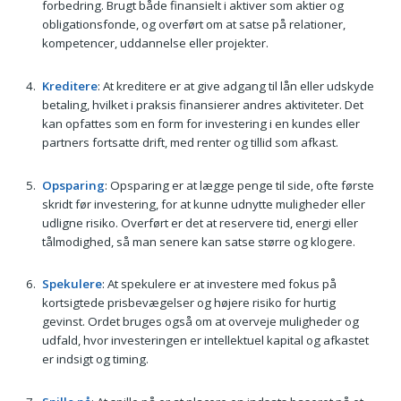
forbedring. Brugt både finansielt i aktiver som aktier og
obligationsfonde, og overført om at satse på relationer,
kompetencer, uddannelse eller projekter.
Kreditere
: At kreditere er at give adgang til lån eller udskyde
betaling, hvilket i praksis finansierer andres aktiviteter. Det
kan opfattes som en form for investering i en kundes eller
partners fortsatte drift, med renter og tillid som afkast.
Opsparing
: Opsparing er at lægge penge til side, ofte første
skridt før investering, for at kunne udnytte muligheder eller
udligne risiko. Overført er det at reservere tid, energi eller
tålmodighed, så man senere kan satse større og klogere.
Spekulere
: At spekulere er at investere med fokus på
kortsigtede prisbevægelser og højere risiko for hurtig
gevinst. Ordet bruges også om at overveje muligheder og
udfald, hvor investeringen er intellektuel kapital og afkastet
er indsigt og timing.