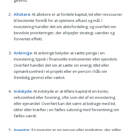
gevinst.
Allokere
: At allokere er at fordele kapital, tid eller ressourcer
til bestemte formål for at optimere afkast og mål. I
investering handler det om aktivfordeling, og overført om
bevidste prioriteringer, der afspejler strategi, værdier og
forventet effekt.
Anbringe
: At anbringe betyder at sætte penge i en
investering, typisk i finansielle instrumenter eller ejendom.
Overført handler det om at sætte sin energi, tillid eller
opmærksomhed i et projekt eller en person i håb om
fremtidig gevinst eller vækst.
Indskyde
: At indskyde er at tilføre kapital til en konto,
virksomhed eller forening, ofte som del af en investering
eller ejerandel. Overført kan det være at bidrage med tid,
idéer eller kræfter i en fælles satsning med forventning om
fælles værdi.
Investor
: En investor er en person eller institution, der stiller