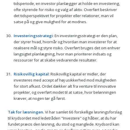
tidsperiode, en investor planlægger at holde en investering,
ofte styrende for risiko og valg af aktiv. Overført beskriver
det tidsperspektivet for projekter eller relationer, man vil
satse på og give mulighed for at modnes.
Investeringsstrategi
: En investeringsstrategi er den plan,
der styrer hvad, hvornår og hvordan man investerer for at
realisere mål og styre risiko. Overført bruges det om enhver
langsigtet planlægning, hvor man prioriterer indsats og
ressourcer for at skabe vedvarende resultater.
Risikovillig kapital
: Risikovillig kapital er midler, der
investeres med accept af høj usikkerhed mod muligheden
for stort afkast. Ordet dækker alt fra venture til innovative
projekter, og overført modet til at satse, hvor belønningen
kræver, at nogen tør gå først.
Tak for læsningen.
Vi har samlet 66 forskellige løsningsforslag
til krydsordet med ledetråden "Investere" og håber, at du har
fundet præcis den løsning, du stod og manglede. Krydsord kan