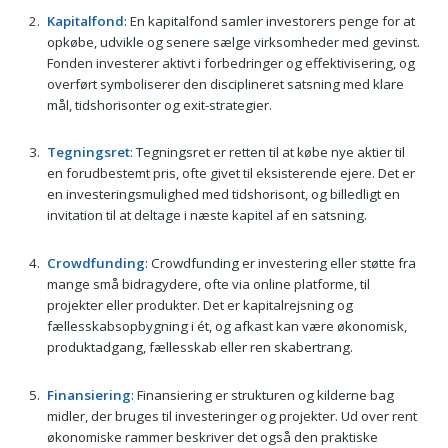
Kapitalfond
: En kapitalfond samler investorers penge for at
opkøbe, udvikle og senere sælge virksomheder med gevinst.
Fonden investerer aktivt i forbedringer og effektivisering, og
overført symboliserer den disciplineret satsning med klare
mål, tidshorisonter og exit-strategier.
Tegningsret
: Tegningsret er retten til at købe nye aktier til
en forudbestemt pris, ofte givet til eksisterende ejere. Det er
en investeringsmulighed med tidshorisont, og billedligt en
invitation til at deltage i næste kapitel af en satsning.
Crowdfunding
: Crowdfunding er investering eller støtte fra
mange små bidragydere, ofte via online platforme, til
projekter eller produkter. Det er kapitalrejsning og
fællesskabsopbygning i ét, og afkast kan være økonomisk,
produktadgang, fællesskab eller ren skabertrang.
Finansiering
: Finansiering er strukturen og kilderne bag
midler, der bruges til investeringer og projekter. Ud over rent
økonomiske rammer beskriver det også den praktiske