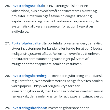
Investeringsselskab
: Et investeringsselskab er en
virksomhed, hvis hovedformål er at investere i aktiver og
projekter. Ordet kan også favne holdingselskaber og
kapitalforvaltere, og overført beskrive en organisation, der
systematisk allokerer ressourcer for at opnå vækst og
indflydelse.
Porteføljeforvalter
: En porteføljeforvalter er den, der aktivt
styrer investeringer for kunder eller fonde for at opnå bedst
muligt risikojusteret afkast. Rollen kan overføres til enhver,
der kuraterer ressourcer og satsninger på tværs af
muligheder for at optimere samlede resultater.
Investeringsforening
: En investeringsforening er en dansk
reguleret fond, hvor medlemmernes penge forvaltes samlet i
værdipapirer. Udtrykket bruges i krydsord for
investeringskontekst, men kan også opfattes overført som et
fællesskab, der samler kræfter for at bygge langsigtet værdi.
Investeringshorisont
: Investeringshorisont er den