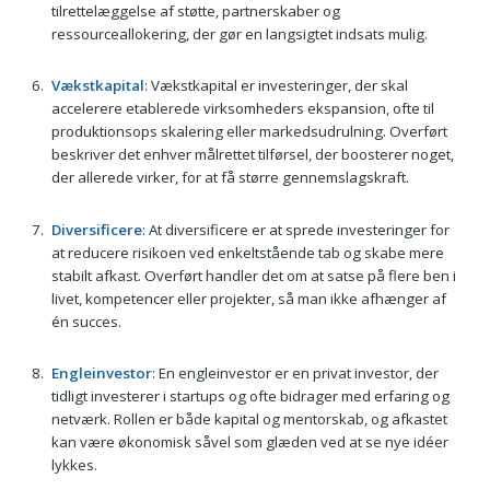
tilrettelæggelse af støtte, partnerskaber og
ressourceallokering, der gør en langsigtet indsats mulig.
Vækstkapital
: Vækstkapital er investeringer, der skal
accelerere etablerede virksomheders ekspansion, ofte til
produktionsops skalering eller markedsudrulning. Overført
beskriver det enhver målrettet tilførsel, der boosterer noget,
der allerede virker, for at få større gennemslagskraft.
Diversificere
: At diversificere er at sprede investeringer for
at reducere risikoen ved enkeltstående tab og skabe mere
stabilt afkast. Overført handler det om at satse på flere ben i
livet, kompetencer eller projekter, så man ikke afhænger af
én succes.
Engleinvestor
: En engleinvestor er en privat investor, der
tidligt investerer i startups og ofte bidrager med erfaring og
netværk. Rollen er både kapital og mentorskab, og afkastet
kan være økonomisk såvel som glæden ved at se nye idéer
lykkes.