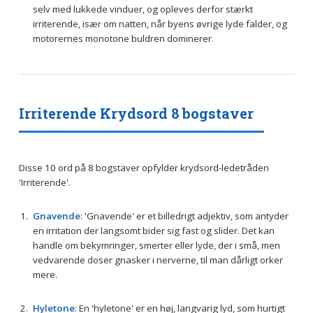
selv med lukkede vinduer, og opleves derfor stærkt
irriterende, især om natten, når byens øvrige lyde falder, og
motorernes monotone buldren dominerer.
Irriterende Krydsord 8 bogstaver
Disse 10 ord på 8 bogstaver opfylder krydsord-ledetråden
'Irriterende'.
Gnavende
: 'Gnavende' er et billedrigt adjektiv, som antyder
en irritation der langsomt bider sig fast og slider. Det kan
handle om bekymringer, smerter eller lyde, der i små, men
vedvarende doser gnasker i nerverne, til man dårligt orker
mere.
Hyletone
: En 'hyletone' er en høj, langvarig lyd, som hurtigt