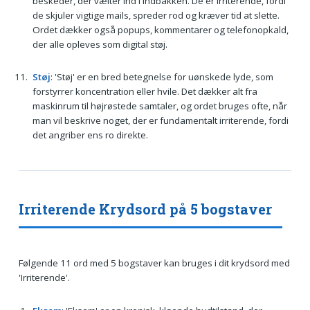
beskeder, der vælter ind i indbakken. De er irriterende, fordi
de skjuler vigtige mails, spreder rod og kræver tid at slette.
Ordet dækker også popups, kommentarer og telefonopkald,
der alle opleves som digital støj.
Støj
: 'Støj' er en bred betegnelse for uønskede lyde, som
forstyrrer koncentration eller hvile. Det dækker alt fra
maskinrum til højrøstede samtaler, og ordet bruges ofte, når
man vil beskrive noget, der er fundamentalt irriterende, fordi
det angriber ens ro direkte.
Irriterende Krydsord på 5 bogstaver
Følgende 11 ord med 5 bogstaver kan bruges i dit krydsord med
'Irriterende'.