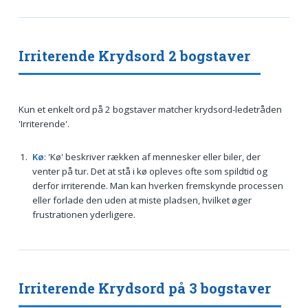
Irriterende Krydsord 2 bogstaver
Kun et enkelt ord på 2 bogstaver matcher krydsord-ledetråden
'Irriterende'.
Kø
: 'Kø' beskriver rækken af mennesker eller biler, der
venter på tur. Det at stå i kø opleves ofte som spildtid og
derfor irriterende. Man kan hverken fremskynde processen
eller forlade den uden at miste pladsen, hvilket øger
frustrationen yderligere.
Irriterende Krydsord på 3 bogstaver