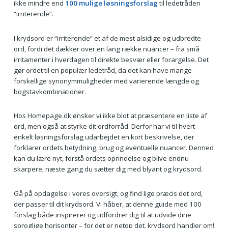
ikke mindre end
100 mulige løsningsforslag
til ledetråden
“irriterende”.
I krydsord er “irriterende” et af de mest alsidige og udbredte
ord, fordi det dækker over en lang række nuancer – fra små
irritamenter i hverdagen til direkte besvær eller forargelse. Det
gør ordet til en populær ledetråd, da det kan have mange
forskellige synonymmuligheder med varierende længde og
bogstavkombinationer.
Hos Homepage.dk ønsker vi ikke blot at præsentere en liste af
ord, men også at styrke dit ordforråd. Derfor har vi til hvert
enkelt løsningsforslag udarbejdet en kort beskrivelse, der
forklarer ordets betydning, brug og eventuelle nuancer. Dermed
kan du lære nyt, forstå ordets oprindelse og blive endnu
skarpere, næste gang du sætter dig med blyant og krydsord.
Gå på opdagelse i vores oversigt, og find lige præcis det ord,
der passer til dit krydsord. Vi håber, at denne guide med 100
forslag både inspirerer og udfordrer dig til at udvide dine
sproglige horisonter – for det er netop det, krydsord handler om!