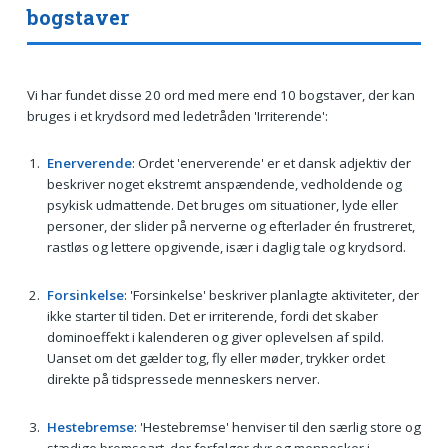
bogstaver
Vi har fundet disse 20 ord med mere end 10 bogstaver, der kan
bruges i et krydsord med ledetråden 'Irriterende':
Enerverende
: Ordet 'enerverende' er et dansk adjektiv der
beskriver noget ekstremt anspændende, vedholdende og
psykisk udmattende. Det bruges om situationer, lyde eller
personer, der slider på nerverne og efterlader én frustreret,
rastløs og lettere opgivende, især i daglig tale og krydsord.
Forsinkelse
: 'Forsinkelse' beskriver planlagte aktiviteter, der
ikke starter til tiden. Det er irriterende, fordi det skaber
dominoeffekt i kalenderen og giver oplevelsen af spild.
Uanset om det gælder tog, fly eller møder, trykker ordet
direkte på tidspressede menneskers nerver.
Hestebremse
: 'Hestebremse' henviser til den særlig store og
stædige bremseart, der forfølger dyr og mennesker i