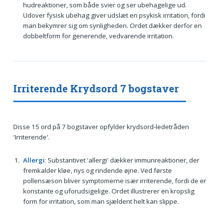
hudreaktioner, som både svier og ser ubehagelige ud.
Udover fysisk ubehag giver udslæt en psykisk irritation, fordi
man bekymrer sig om synligheden. Ordet dækker derfor en
dobbeltform for generende, vedvarende irritation.
Irriterende Krydsord 7 bogstaver
Disse 15 ord på 7 bogstaver opfylder krydsord-ledetråden
'Irriterende'.
Allergi
: Substantivet 'allergi' dækker immunreaktioner, der
fremkalder kløe, nys og rindende øjne. Ved første
pollensæson bliver symptomerne især irriterende, fordi de er
konstante og uforudsigelige. Ordet illustrerer en kropslig
form for irritation, som man sjældent helt kan slippe.