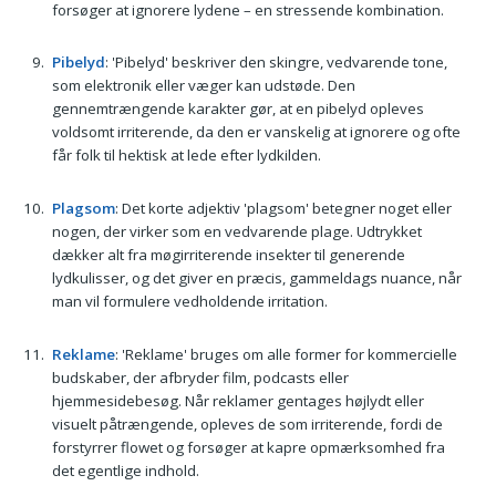
forsøger at ignorere lydene – en stressende kombination.
Pibelyd
: 'Pibelyd' beskriver den skingre, vedvarende tone,
som elektronik eller væger kan udstøde. Den
gennemtrængende karakter gør, at en pibelyd opleves
voldsomt irriterende, da den er vanskelig at ignorere og ofte
får folk til hektisk at lede efter lydkilden.
Plagsom
: Det korte adjektiv 'plagsom' betegner noget eller
nogen, der virker som en vedvarende plage. Udtrykket
dækker alt fra møgirriterende insekter til generende
lydkulisser, og det giver en præcis, gammeldags nuance, når
man vil formulere vedholdende irritation.
Reklame
: 'Reklame' bruges om alle former for kommercielle
budskaber, der afbryder film, podcasts eller
hjemmesidebesøg. Når reklamer gentages højlydt eller
visuelt påtrængende, opleves de som irriterende, fordi de
forstyrrer flowet og forsøger at kapre opmærksomhed fra
det egentlige indhold.