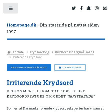
Toggle
Homepage.dk
- Din startside på nettet siden
1997
Forside
Krydsordbog
Krydsordsspørgsmål med I
Irriterende Krydsord
KRYDSORDSSPØRGSMÅL MED I
2. AUGUST 2025
Irriterende Krydsord
VELKOMMEN TIL HOMEPAGE.DK’S STORE
KRYDSORDFEATURE OM ORDET
“IRRITERENDE”
Som en af Danmarks førende krydsordseksperter har vi samlet