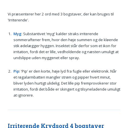
Vi præsenterer her 2 ord med 3 bogstaver, der kan bruges til
'Irriterende'.
Myg
: Substantivet 'myg' kalder straks irriterende
sommeraftener frem, hvor den høje summen og de kløende
stik ødelægger hyggen. Insektet står derfor som et ikon for
irritation, fordi det er lille, vedholdende og næsten umuligt at
undslippe uden myggenet eller spray.
Pip
: 'Pip' er den korte, høje lyd fra fugle eller elektronik. Når
et røgalarmbatteri mangler strøm og pipper hvert minut,
bliver lyden hurtigt ulidelig. Det lille pip fremprovokerer stor
irritation, fordi det både er skingert og tilsyneladende umuligt
at ignorere.
Irriterende Krydsord 4 bogstaver