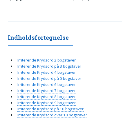
Indholdsfortegnelse
Irriterende Krydsord 2 bogstaver
Irriterende Krydsord på 3 bogstaver
Irriterende Krydsord 4 bogstaver
Irriterende Krydsord på 5 bogstaver
Irriterende Krydsord 6 bogstaver
Irriterende Krydsord 7 bogstaver
Irriterende Krydsord 8 bogstaver
Irriterende Krydsord 9 bogstaver
Irriterende Krydsord på 10 bogstaver
Irriterende Krydsord over 10 bogstaver