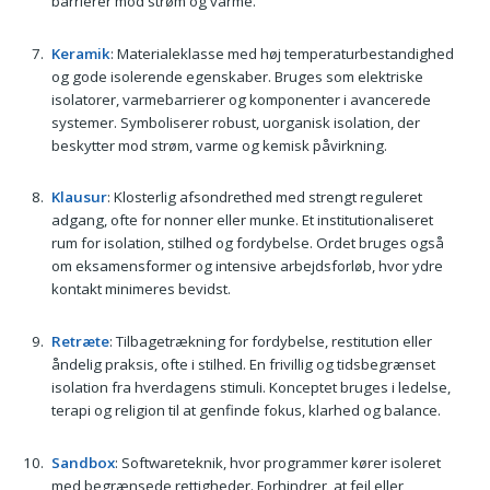
barrierer mod strøm og varme.
Keramik
: Materialeklasse med høj temperaturbestandighed
og gode isolerende egenskaber. Bruges som elektriske
isolatorer, varmebarrierer og komponenter i avancerede
systemer. Symboliserer robust, uorganisk isolation, der
beskytter mod strøm, varme og kemisk påvirkning.
Klausur
: Klosterlig afsondrethed med strengt reguleret
adgang, ofte for nonner eller munke. Et institutionaliseret
rum for isolation, stilhed og fordybelse. Ordet bruges også
om eksamensformer og intensive arbejdsforløb, hvor ydre
kontakt minimeres bevidst.
Retræte
: Tilbagetrækning for fordybelse, restitution eller
åndelig praksis, ofte i stilhed. En frivillig og tidsbegrænset
isolation fra hverdagens stimuli. Konceptet bruges i ledelse,
terapi og religion til at genfinde fokus, klarhed og balance.
Sandbox
: Softwareteknik, hvor programmer kører isoleret
med begrænsede rettigheder. Forhindrer, at fejl eller