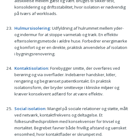
adskillelse mellem gæst og vært. Bruges til sikker test,
konsolidering og driftsstabilitet, hvor isolation er nødvendig
på tværs af workloads.
Hulmursisolering
: Udfyldning af hulrummet mellem yder-
og indermur for at stoppe varmetab og træk. En effektiv
efterisoleringsmetode i ældre huse. Forbedrer energimærke
og komfort og er en direkte, praktisk anvendelse af isolation
i bygningsrenovering.
Kontaktisolation
: Forebygger smitte, der overføres ved
berøring og via overflader. Indebærer handsker, kitler,
rengøring og begrænset patientkontakt. En praktisk
isolationsform, der bryder smitteveje i kliniske miljøer og
kræver konsekvent adfærd for at være effektiv.
Social isolation
: Mangel på sociale relationer og støtte, målt
ved netværk, kontaktfrekvens og deltagelse. Et
folkesundhedsproblem med konsekvenser for trivsel og
mortalitet. Begrebet favner både frivillig afstand og uønsket
ensomhed, hvor kontaktflader er skrumpet ind.