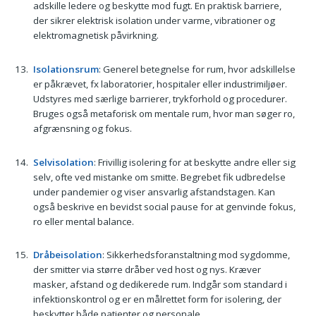
adskille ledere og beskytte mod fugt. En praktisk barriere,
der sikrer elektrisk isolation under varme, vibrationer og
elektromagnetisk påvirkning.
Isolationsrum
: Generel betegnelse for rum, hvor adskillelse
er påkrævet, fx laboratorier, hospitaler eller industrimiljøer.
Udstyres med særlige barrierer, trykforhold og procedurer.
Bruges også metaforisk om mentale rum, hvor man søger ro,
afgrænsning og fokus.
Selvisolation
: Frivillig isolering for at beskytte andre eller sig
selv, ofte ved mistanke om smitte. Begrebet fik udbredelse
under pandemier og viser ansvarlig afstandstagen. Kan
også beskrive en bevidst social pause for at genvinde fokus,
ro eller mental balance.
Dråbeisolation
: Sikkerhedsforanstaltning mod sygdomme,
der smitter via større dråber ved host og nys. Kræver
masker, afstand og dedikerede rum. Indgår som standard i
infektionskontrol og er en målrettet form for isolering, der
beskytter både patienter og personale.