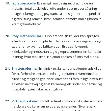
Isolationscelle
: Et særligt rum designet til at holde en
indsats i total adskillelse, ofte under streng overvågning.
Bruges i fængsler og psykiatri. Ordet signalerer en juridisk
og etisk tung ramme, hvor isolation er maksimal og kontakt
kraftigt kontrolleret.
Polyurethanskum
: Højisolerende skum, der kan sprøjtes
eller forefindes som plader. Har lav varmeledningsevne og
tætner effektivt mod luftlækager. Bruges i byggeri,
kølekæder og industrianlæg og repræsenterer en kompakt
løsning, hvor maksimal isolation ønskes på minimal plads.
Smitteisolering
: En klinisk praksis, hvor patienter adskilles
for at forhindre smittespredning. Inkluderer værnemidler,
sluser og rengøringsrutiner. Anvendes i forskellige niveauer
alt efter smittevej og er et kernebegreb under epidemier og
hospitalshygiejniske retningslinjer.
Virtuel maskine
: Et fuldt isoleret softwaremiljø, der emulerer
hardware og kører egne operativsystemer. Giver stærk