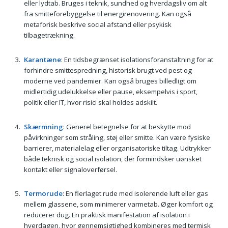
eller lydtab. Bruges i teknik, sundhed og hverdagsliv om alt
fra smitteforebyggelse til energirenovering. Kan også
metaforisk beskrive social afstand eller psykisk
tilbagetrækning.
Karantæne
: En tidsbegrænset isolationsforanstaltning for at
forhindre smittespredning, historisk brugt ved pest og
moderne ved pandemier. Kan også bruges billedligt om
midlertidig udelukkelse eller pause, eksempelvis i sport,
politik eller IT, hvor risici skal holdes adskilt.
Skærmning
: Generel betegnelse for at beskytte mod
påvirkninger som stråling, støj eller smitte. Kan være fysiske
barrierer, materialelag eller organisatoriske tiltag. Udtrykker
både teknisk og social isolation, der formindsker uønsket
kontakt eller signaloverførsel.
Termorude
: En flerlaget rude med isolerende luft eller gas
mellem glassene, som minimerer varmetab. Øger komfort og
reducerer dug. En praktisk manifestation af isolation i
hverdagen, hvor gennemsigtighed kombineres med termisk