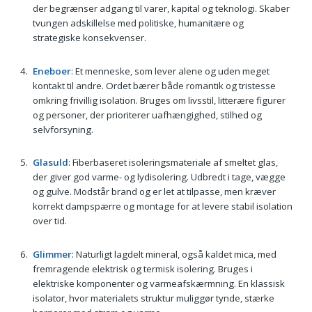
der begrænser adgang til varer, kapital og teknologi. Skaber
tvungen adskillelse med politiske, humanitære og
strategiske konsekvenser.
Eneboer
: Et menneske, som lever alene og uden meget
kontakt til andre. Ordet bærer både romantik og tristesse
omkring frivillig isolation. Bruges om livsstil, litterære figurer
og personer, der prioriterer uafhængighed, stilhed og
selvforsyning.
Glasuld
: Fiberbaseret isoleringsmateriale af smeltet glas,
der giver god varme- og lydisolering. Udbredt i tage, vægge
og gulve. Modstår brand og er let at tilpasse, men kræver
korrekt dampspærre og montage for at levere stabil isolation
over tid.
Glimmer
: Naturligt lagdelt mineral, også kaldet mica, med
fremragende elektrisk og termisk isolering. Bruges i
elektriske komponenter og varmeafskærmning. En klassisk
isolator, hvor materialets struktur muliggør tynde, stærke