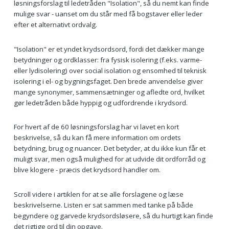
løsningsforslag til ledetråden "Isolation", så du nemt kan finde
mulige svar - uanset om du står med få bogstaver eller leder
efter et alternativt ordvalg.
"Isolation" er et yndet krydsordsord, fordi det dækker mange
betydninger og ordklasser: fra fysisk isolering (f.eks. varme-
eller lydisolering) over social isolation og ensomhed til teknisk
isolering i el- og bygningsfaget. Den brede anvendelse giver
mange synonymer, sammensætninger og afledte ord, hvilket
gør ledetråden både hyppig og udfordrende i krydsord.
For hvert af de 60 løsningsforslag har vi lavet en kort
beskrivelse, så du kan få mere information om ordets
betydning, brug og nuancer. Det betyder, at du ikke kun får et
muligt svar, men også mulighed for at udvide dit ordforråd og
blive klogere - præcis det krydsord handler om.
Scroll videre i artiklen for at se alle forslagene og læse
beskrivelserne. Listen er sat sammen med tanke på både
begyndere og garvede krydsordsløsere, så du hurtigt kan finde
det rigtige ord til din opgave.