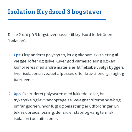
Isolation Krydsord 3 bogstaver
Disse 2 ord på 3 bogstaver passer til krydsord-ledetråden
'Isolation'.
Eps
: Ekspanderet polystyren, let og økonomisk isolering til
vægge, lofter og gulve. Giver god varmeisolering og kan
kombineres med andre materialer. Et fleksibelt valg i byggeri,
hvor isolationsniveauet afpasses efter krav til energi, fugt og
bæreevne.
Xps
: Ekstruderet polystyren med lukkede celler, høj
trykstyrke og lav vandoptagelse. Velegnet til terrændæk og
omfangsdræn, hvor fugt og belastning er udfordringer. En
teknisk præcis løsning, der sikrer stabil og varig termisk
isolation i udsatte zoner.