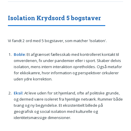
Isolation Krydsord 5 bogstaver
Vi fandt 2 ord med 5 bogstaver, som matcher 'Isolation'.
Boble
: Et afgrænset fællesskab med kontrolleret kontakt til
omverdenen, fx under pandemier eller i sport. Skaber delvis
isolation, mens intern interaktion opretholdes. Også metafor
for ekkokamre, hvor information og perspektiver cirkulerer
uden ydre korrektion.
Eksil
: At leve uden for sit hjemland, ofte af politiske grunde,
og dermed være isoleret fra hjemlige netværk. Rummer både
tvang og ny begyndelse. Et eksistentielt billede på
geografisk og social isolation med kulturelle og
identitetsmæssige dimensioner.