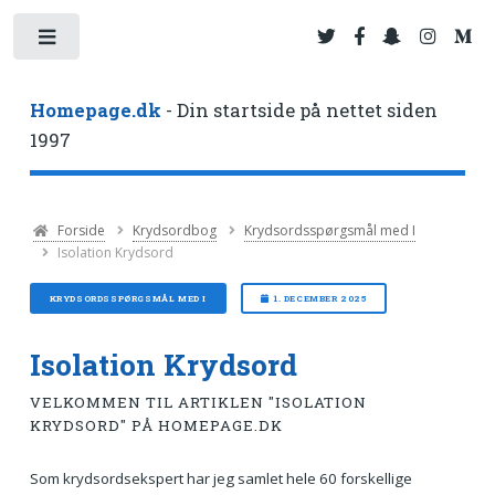
Toggle
Homepage.dk
- Din startside på nettet siden
1997
Forside
Krydsordbog
Krydsordsspørgsmål med I
Isolation Krydsord
KRYDSORDSSPØRGSMÅL MED I
1. DECEMBER 2025
Isolation Krydsord
VELKOMMEN TIL ARTIKLEN "ISOLATION
KRYDSORD" PÅ HOMEPAGE.DK
Som krydsordsekspert har jeg samlet hele 60 forskellige