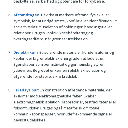
beskyttelse, sårbarhed og potentiale for fordybelse.
Afstandtagen
: Bevidst at markere afstand, fysisk eller
symbolsk, for at undgå smitte, konflikt eller identifikation. Et
socialt værktøj til isolation af holdninger, handlinger eller
relationer. Bruges i politik, krisehåndtering og
hverdagsadfærd, når grænser trækkes op.
Dielektrikum
: Et isolerende materiale i kondensatorer og
kabler, der lagrer elektrisk energi uden at lede strøm.
Egenskaber som permittivitet og gennemslag styrer
ydeevnen. Begrebet er kernen i elektrisk isolation og
afgørende for stabile, sikre kredsløb.
Faradays bur
: En konstruktion af ledende materiale, der
skærmer mod elektromagnetiske felter. Skaber
elektromagnetisk isolation i laboratorier, testfaciliteter eller
følsomt udstyr. Bruges også metaforisk om totale
kommunikationspauser, hvor udefrakommende signaler
bevidst udelukkes.