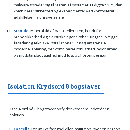
malware spreder sig til resten af systemet. Et digitalt rum, der
kombinerer sikkerhed og eksperimenter ved kontrolleret
adskillelse fra omgivelserne.
Stenuld
: Mineraluld af basalt eller sten, kendt for
brandsikkerhed og akustiske egenskaber. Bruges i vægge,
facader og tekniske installationer. Et nøglemateriale i
moderne isolering, der kombinerer robusthed, holdbarhed
og modstandsdygtighed mod fugt og høj temperatur.
Isolation Krydsord 8 bogstaver
Disse 4 ord på 8 bogstaver opfylder krydsord-ledetråden
'Isolation'.
Enecelle
: Et rum i et fængsel eller institution, hvor en person