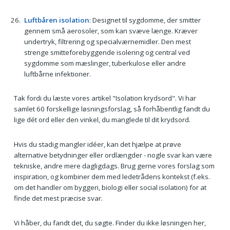
Luftbåren isolation
: Designet til sygdomme, der smitter
gennem små aerosoler, som kan svæve længe. Kræver
undertryk, filtrering og specialværnemidler. Den mest
strenge smitteforebyggende isolering og central ved
sygdomme som mæslinger, tuberkulose eller andre
luftbårne infektioner.
Tak fordi du læste vores artikel "Isolation krydsord". Vi har
samlet 60 forskellige løsningsforslag, så forhåbentlig fandt du
lige dét ord eller den vinkel, du manglede til dit krydsord.
Hvis du stadig mangler idéer, kan det hjælpe at prøve
alternative betydninger eller ordlængder - nogle svar kan være
tekniske, andre mere dagligdags. Brug gerne vores forslag som
inspiration, og kombiner dem med ledetrådens kontekst (f.eks.
om det handler om byggeri, biologi eller social isolation) for at
finde det mest præcise svar.
Vi håber, du fandt det, du søgte. Finder du ikke løsningen her,