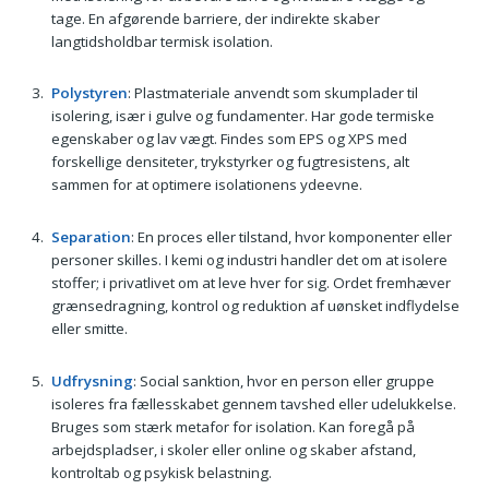
tage. En afgørende barriere, der indirekte skaber
langtidsholdbar termisk isolation.
Polystyren
: Plastmateriale anvendt som skumplader til
isolering, især i gulve og fundamenter. Har gode termiske
egenskaber og lav vægt. Findes som EPS og XPS med
forskellige densiteter, trykstyrker og fugtresistens, alt
sammen for at optimere isolationens ydeevne.
Separation
: En proces eller tilstand, hvor komponenter eller
personer skilles. I kemi og industri handler det om at isolere
stoffer; i privatlivet om at leve hver for sig. Ordet fremhæver
grænsedragning, kontrol og reduktion af uønsket indflydelse
eller smitte.
Udfrysning
: Social sanktion, hvor en person eller gruppe
isoleres fra fællesskabet gennem tavshed eller udelukkelse.
Bruges som stærk metafor for isolation. Kan foregå på
arbejdspladser, i skoler eller online og skaber afstand,
kontroltab og psykisk belastning.