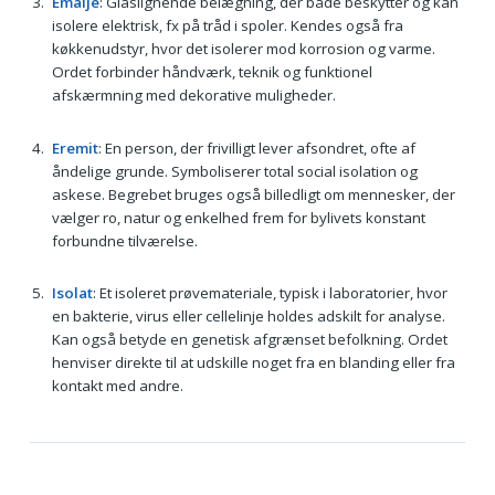
Emalje
: Glaslignende belægning, der både beskytter og kan
isolere elektrisk, fx på tråd i spoler. Kendes også fra
køkkenudstyr, hvor det isolerer mod korrosion og varme.
Ordet forbinder håndværk, teknik og funktionel
afskærmning med dekorative muligheder.
Eremit
: En person, der frivilligt lever afsondret, ofte af
åndelige grunde. Symboliserer total social isolation og
askese. Begrebet bruges også billedligt om mennesker, der
vælger ro, natur og enkelhed frem for bylivets konstant
forbundne tilværelse.
Isolat
: Et isoleret prøvemateriale, typisk i laboratorier, hvor
en bakterie, virus eller cellelinje holdes adskilt for analyse.
Kan også betyde en genetisk afgrænset befolkning. Ordet
henviser direkte til at udskille noget fra en blanding eller fra
kontakt med andre.