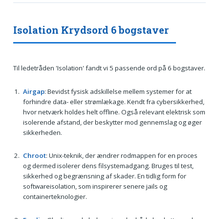
Isolation Krydsord 6 bogstaver
Til ledetråden 'Isolation' fandt vi 5 passende ord på 6 bogstaver.
Airgap
: Bevidst fysisk adskillelse mellem systemer for at
forhindre data- eller strømlækage. Kendt fra cybersikkerhed,
hvor netværk holdes helt offline. Også relevant elektrisk som
isolerende afstand, der beskytter mod gennemslag og øger
sikkerheden.
Chroot
: Unix-teknik, der ændrer rodmappen for en proces
og dermed isolerer dens filsystemadgang. Bruges til test,
sikkerhed og begrænsning af skader. En tidlig form for
softwareisolation, som inspirerer senere jails og
containerteknologier.