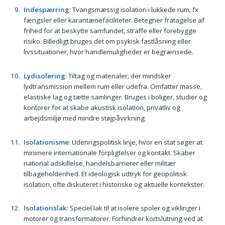
Indespærring
: Tvangsmæssig isolation i lukkede rum, fx
fængsler eller karantænefaciliteter. Betegner fratagelse af
frihed for at beskytte samfundet, straffe eller forebygge
risiko. Billedligt bruges det om psykisk fastlåsning eller
livssituationer, hvor handlemuligheder er begrænsede.
Lydisolering
: Tiltag og materialer, der mindsker
lydtransmission mellem rum eller udefra. Omfatter masse,
elastiske lag og tætte samlinger. Bruges i boliger, studier og
kontorer for at skabe akustisk isolation, privatliv og
arbejdsmiljø med mindre støjpåvirkning.
Isolationisme
: Udenrigspolitisk linje, hvor en stat søger at
minimere internationale forpligtelser og kontakt. Skaber
national adskillelse, handelsbarrierer eller militær
tilbageholdenhed. Et ideologisk udtryk for geopolitisk
isolation, ofte diskuteret i historiske og aktuelle kontekster.
Isolationslak
: Speciel lak til at isolere spoler og viklinger i
motorer og transformatorer. Forhindrer kortslutning ved at