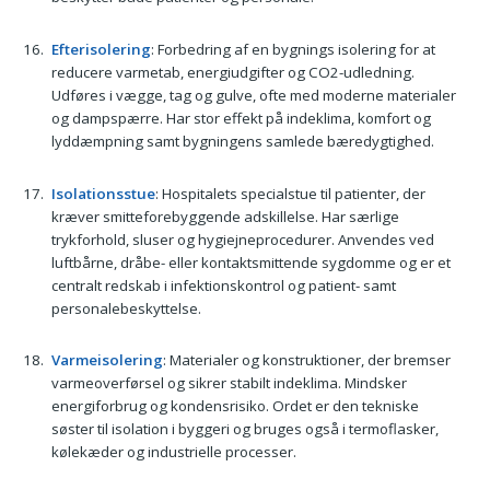
Efterisolering
: Forbedring af en bygnings isolering for at
reducere varmetab, energiudgifter og CO2-udledning.
Udføres i vægge, tag og gulve, ofte med moderne materialer
og dampspærre. Har stor effekt på indeklima, komfort og
lyddæmpning samt bygningens samlede bæredygtighed.
Isolationsstue
: Hospitalets specialstue til patienter, der
kræver smitteforebyggende adskillelse. Har særlige
trykforhold, sluser og hygiejneprocedurer. Anvendes ved
luftbårne, dråbe- eller kontaktsmittende sygdomme og er et
centralt redskab i infektionskontrol og patient- samt
personalebeskyttelse.
Varmeisolering
: Materialer og konstruktioner, der bremser
varmeoverførsel og sikrer stabilt indeklima. Mindsker
energiforbrug og kondensrisiko. Ordet er den tekniske
søster til isolation i byggeri og bruges også i termoflasker,
kølekæder og industrielle processer.