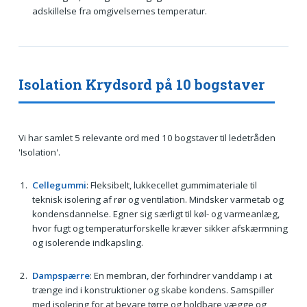
adskillelse fra omgivelsernes temperatur.
Isolation Krydsord på 10 bogstaver
Vi har samlet 5 relevante ord med 10 bogstaver til ledetråden
'Isolation'.
Cellegummi
: Fleksibelt, lukkecellet gummimateriale til
teknisk isolering af rør og ventilation. Mindsker varmetab og
kondensdannelse. Egner sig særligt til køl- og varmeanlæg,
hvor fugt og temperaturforskelle kræver sikker afskærmning
og isolerende indkapsling.
Dampspærre
: En membran, der forhindrer vanddamp i at
trænge ind i konstruktioner og skabe kondens. Samspiller
med isolering for at bevare tørre og holdbare vægge og