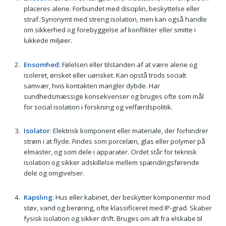
placeres alene. Forbundet med disciplin, beskyttelse eller
straf. Synonymt med streng isolation, men kan også handle
om sikkerhed og forebyggelse af konflikter eller smitte i
lukkede miljøer.
Ensomhed
: Følelsen eller tilstanden af at være alene og
isoleret, ønsket eller uønsket. Kan opstå trods socialt
samvær, hvis kontakten mangler dybde. Har
sundhedsmæssige konsekvenser og bruges ofte som mål
for social isolation i forskning og velfærdspolitik.
Isolator
: Elektrisk komponent eller materiale, der forhindrer
strøm i at flyde. Findes som porcelæn, glas eller polymer på
elmaster, og som dele i apparater. Ordet står for teknisk
isolation og sikker adskillelse mellem spændingsførende
dele og omgivelser.
Kapsling
: Hus eller kabinet, der beskytter komponenter mod
støv, vand og berøring, ofte klassificeret med IP-grad. Skaber
fysisk isolation og sikker drift. Bruges om alt fra elskabe til