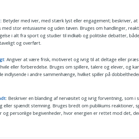
t
: Betyder med iver, med stærk lyst eller engagement; beskriver, at
 med stor entusiasme og uden tøven. Bruges om handlinger, reakt
gelse i alt fra sport og studier til indkøb og politiske debatter, båd
aveligt og overført.
gt
: Angiver at være frisk, motiveret og ivrig til at deltage eller præ
 hvile eller forberedelse. Bruges om spillere, talere og elever, og k
e indlysende i andre sammenhænge, hvilket spiller på dobbeltheden
ndt
: Beskriver en blanding af nervøsitet og ivrig forventning, som i
ng eller spændt stemning. Bruges bredt om publikums reaktioner, s
 og personlige begivenheder, hvor energien er rettet mod det, der