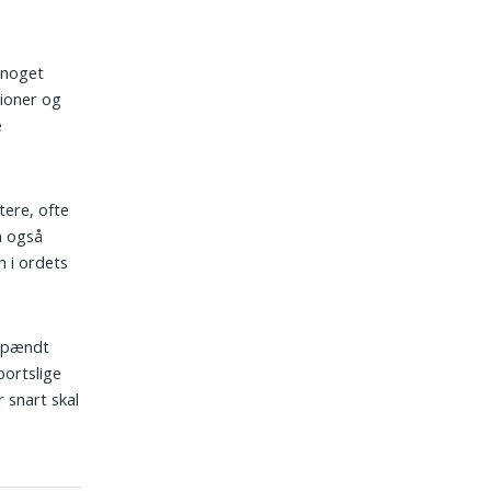
 noget
ioner og
e
stere, ofte
an også
 i ordets
 spændt
portslige
 snart skal