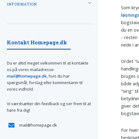
INFORMATION
Som kryd
løsning
bogstave
du en ov
- resten
Kontakt Homepage.dk
nede i ar
Ordet "i
Du er altid meget velkommen til at kontakte
handling
os på vores mailadresse
bruges d
mail@homepage.dk
, hvis du har
spørgsmål, forslag eller kommentarer til
både adj
vores indhold.
"ivrig" t
betydnin
Vi værdsætter din feedback og ser frem til at
giver de
høre fra dig!
bogstave
mail@homepage.dk
For hvert
beskrive