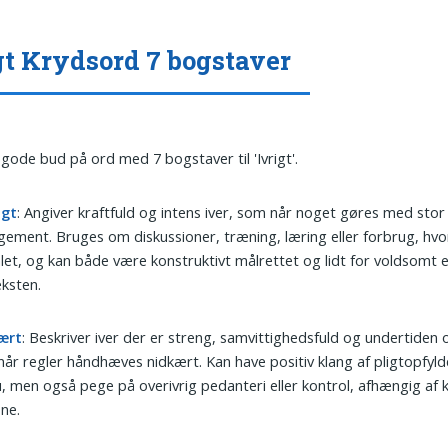
gt Krydsord 7 bogstaver
 gode bud på ord med 7 bogstaver til 'Ivrigt'.
igt
: Angiver kraftfuld og intens iver, som når noget gøres med stor
ement. Bruges om diskussioner, træning, læring eller forbrug, hv
tålet, og kan både være konstruktivt målrettet og lidt for voldsomt e
ksten.
ært
: Beskriver iver der er streng, samvittighedsfuld og undertiden 
år regler håndhæves nidkært. Kan have positiv klang af pligtopfyl
 men også pege på overivrig pedanteri eller kontrol, afhængig af 
ne.