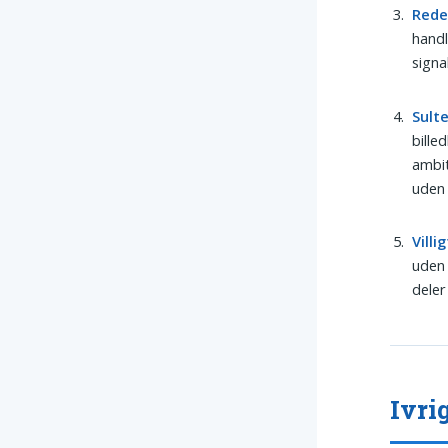
Red
handl
sign
Sult
bille
ambit
uden
Villig
uden 
deler
Ivri