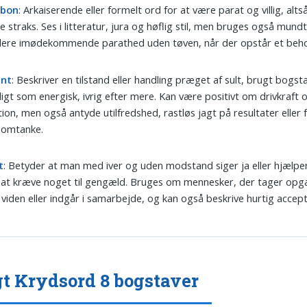
ebon
: Arkaiserende eller formelt ord for at være parat og villig, altså 
e straks. Ses i litteratur, jura og høflig stil, men bruges også mundtl
alere imødekommende parathed uden tøven, når der opstår et beho
ent
: Beskriver en tilstand eller handling præget af sult, brugt bogst
dligt som energisk, ivrig efter mere. Kan være positivt om drivkraft 
ion, men også antyde utilfredshed, rastløs jagt på resultater eller
 omtanke.
t
: Betyder at man med iver og uden modstand siger ja eller hjælper 
at kræve noget til gengæld. Bruges om mennesker, der tager opga
 viden eller indgår i samarbejde, og kan også beskrive hurtig accept 
gt Krydsord 8 bogstaver