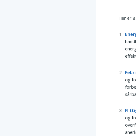
Her er 8 
Ener
handl
energ
effek
Febri
og fo
forbe
sårba
Flitt
og fo
overf
anerk