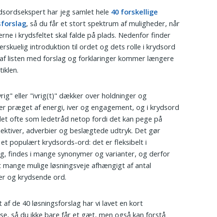
sordsekspert har jeg samlet hele
40 forskellige
sforslag
, så du får et stort spektrum af muligheder, når
rne i krydsfeltet skal falde på plads. Nedenfor finder
erskuelig introduktion til ordet og dets rolle i krydsord
 af listen med forslag og forklaringer kommer længere
tiklen.
vrig" eller "ivrig(t)" dækker over holdninger og
er præget af energi, iver og engagement, og i krydsord
et ofte som ledetråd netop fordi det kan pege på
ektiver, adverbier og beslægtede udtryk. Det gør
il et populært krydsords-ord: det er fleksibelt i
g, findes i mange synonymer og varianter, og derfor
t mange mulige løsningsveje afhængigt af antal
r og krydsende ord.
 af de 40 løsningsforslag har vi lavet en kort
lse, så du ikke bare får et gæt, men også kan forstå