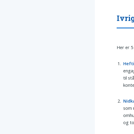
Ivri
Her er 5
Heft
engag
til s
konte
Nidk
som n
omhu,
og to