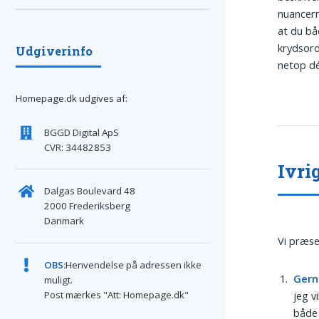
nuancern
at du bå
krydsord
Udgiverinfo
netop dé
Homepage.dk udgives af:
BGGD Digital ApS
CVR: 34482853
Ivri
Dalgas Boulevard 48
2000 Frederiksberg
Danmark
Vi præse
OBS:
Henvendelse på adressen ikke
Gern
muligt.
Post mærkes "Att: Homepage.dk"
jeg v
både 