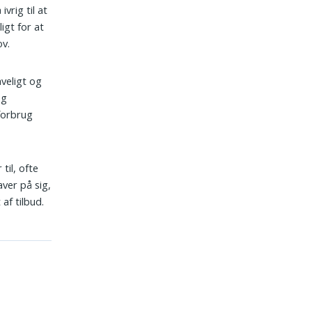
ivrig til at
igt for at
v.
aveligt og
og
 forbrug
til, ofte
ver på sig,
af tilbud.