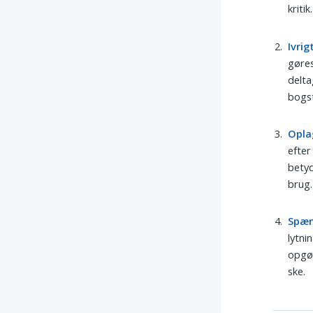
kritik.
Ivrig
gøres
delta
bogst
Opla
efter
betyd
brug.
Spæ
lytni
opgør
ske.