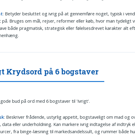
at
: Betyder besluttet og ivrig på at gennemføre noget, typisk i ven
 på. Bruges om mål, rejser, reformer eller køb, hvor man tydeligt vi
ave både pragmatisk, strategisk eller følelsesdrevet karakter alt ef
enhæng.
gt Krydsord på 6 bogstaver
 gode bud på ord med 6 bogstaver til 'Ivrigt'.
sk
: Beskriver frådende, ustyrlig appetit, bogstaveligt om mad og 
, data eller underholdning. Kan markere ivrig indtagelse af indtryk el
urcer, fra binge-læsning til markedsandelssult, og rummer både 