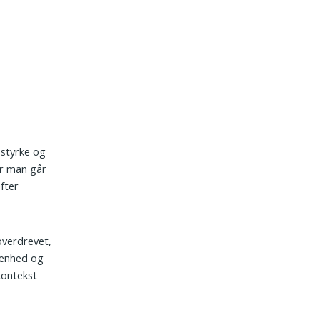
 styrke og
or man går
fter
overdrevet,
denhed og
kontekst