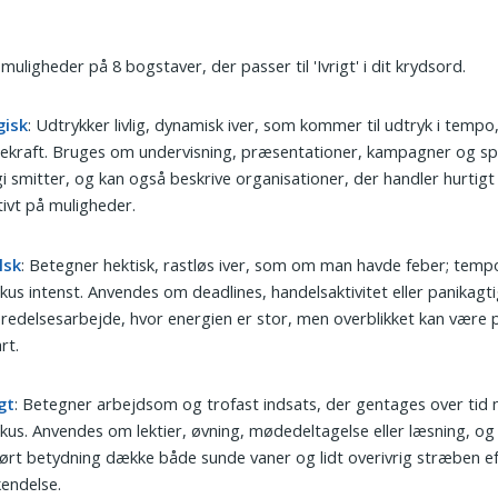
muligheder på 8 bogstaver, der passer til 'Ivrigt' i dit krydsord.
gisk
: Udtrykker livlig, dynamisk iver, som kommer til udtryk i tempo
ekraft. Bruges om undervisning, præsentationer, kampagner og sp
i smitter, og kan også beskrive organisationer, der handler hurtigt
tivt på muligheder.
lsk
: Betegner hektisk, rastløs iver, som om man havde feber; temp
kus intenst. Anvendes om deadlines, handelsaktivitet eller panikagti
redelsesarbejde, hvor energien er stor, men overblikket kan være 
rt.
igt
: Betegner arbejdsom og trofast indsats, der gentages over tid 
kus. Anvendes om lektier, øvning, mødedeltagelse eller læsning, og 
ørt betydning dække både sunde vaner og lidt overivrig stræben e
endelse.