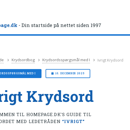
age.dk
- Din startside på nettet siden 1997
de
Krydsordbog
Krydsordsspørgsmål med I
Ivrigt Krydsord
ORDSSPØRGSMÅL MED I
10. DECEMBER 2025
rigt Krydsord
MMEN TIL HOMEPAGE.DK'S GUIDE TIL
ORDET MED LEDETRÅDEN
“IVRIGT”