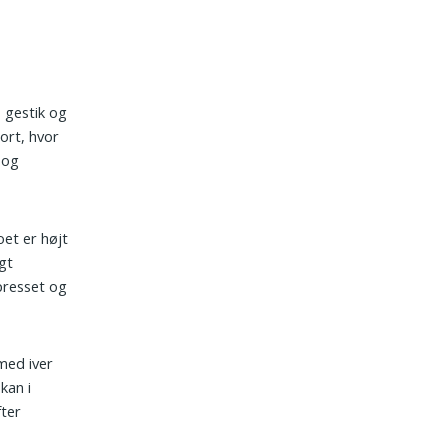
, gestik og
ort, hvor
 og
oet er højt
gt
presset og
med iver
kan i
fter